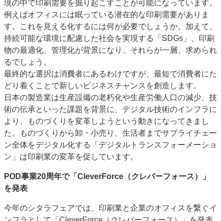
境の中で印刷需要を掘り起こすことが可能になっています。
例えばオフィスには眠っている潜在的な印刷需要がありま
す。これを見える化するには何が必要でしょうか。加えて、
持続可能な環境に配慮した社会を実現する「SDGs」、印刷
物の最適化、管理化が背景になり、それらが一層、求められ
るでしょう。
最終的な選択は消費者にあるわけですが、最短で消費者にた
どり着くことで新しいビジネスチャンスを創造します。
日本の製造業は生産設備の老朽化や生産労働人口の減少、技
術の伝承といった課題を背景に、デジタル技術のインフラに
より、ものづくりを変革しようという動きになってきまし
た。ものづくりから卸・小売り、生活者までサプライチェー
ン全体をデジタル化する「デジタルトランスフォーメーショ
ン」は印刷業の変革を促しています。
POD事業20周年で「CleverForce（クレバーフォース）」
を発表
今年のシタラフェアでは、印刷業と企業のオフィスを繋ぐイ
ンフラとして「CleverForce（クレバーフォース）」を発表