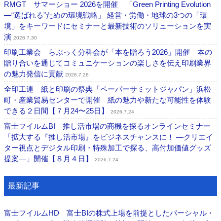
RMGT サマーショー 2026を開催 「Green Printing Evolution
―“選ばれる”ための環境戦略」 経営・労働・地球の3つの「環
境」をキーワードにセミナーと最新技術のソリューションを実
演
2026.7.30
印刷工業会 らぶっく分科会が「本を贈ろう2026」開催 本の
贈り合いを通じてコミュニケーションの楽しさを伝え印刷業界
の魅力発信に貢献
2026.7.28
全印工連 紙と印刷の祭典「ペーパーサミットジャパン」浜松
町・産業貿易センターで開催 紙の魅力や新たな可能性を体験
できる２日間【７月24〜25日】
2026.7.24
富士フイルムBI 推し活市場の商機を探るオンラインセミナー
「拡大する『推し活市場』をビジネスチャンスに！ ―クリエイ
ター視点とデジタル印刷・特殊加工で探る、高付加価値グッズ
提案―」開催【８月４日】
2026.7.24
最新記事
富士フイルムHD 富士BIの株式上場を前提としたパーシャル・