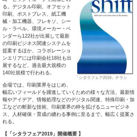
る。デジタル印刷、オフセット
特集・デジタル印刷 アイデアで勝負！ ～多様なビジネス・多彩な商材～
印刷、ポストプレス、紙工機
JAPAN PACK 2023 特集
中古印刷機・製本機特集
2022 検査・校正特集
械・加工機器、フレキソ、シー
特集・デジタル印刷 ～ 新成長軌道を描く
ル・ラベル、環境メーカー・ベ
ンダーら122社が出展して最新
案内
の印刷ビジネス関連システムを
発刊案内
JFPI印刷用語集
印刷機材年鑑
提案するほか、コラボレーショ
運営
ンエリアには印刷会社18社も出
展するなど、過去最大規模の
会社案内
購読・購入申し込み
サイトポリシー
140社規模で行われる。
お問い合わせ
「シタラフェア2019」チラシ
会場では、印刷業界をはじめ、
幅広いフィールドを躍進していくための様々な方法、最新情
報やアイデア、情報処理などのデジタル関連、特殊印刷・加
工などの斬新な技術、印刷業界の枠を拡げるニュービジネ
ス、人材確保・育成の纏わる事例に至るまで、幅広く提案さ
れる。
【「シタラフェア2019」開催概要 】