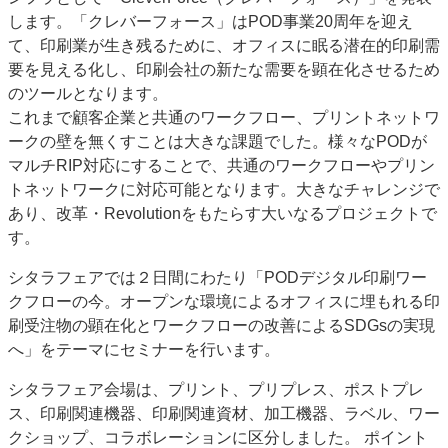
します。「クレバーフォース」はPOD事業20周年を迎え
て、印刷業が生き残るために、オフィスに眠る潜在的印刷需
要を見える化し、印刷会社の新たな需要を顕在化させるため
のツールとなります。
これまで顧客企業と共通のワークフロー、プリントネットワ
ークの壁を無くすことは大きな課題でした。様々なPODが
マルチRIP対応にすることで、共通のワークフローやプリン
トネットワークに対応可能となります。大きなチャレンジで
あり、改革・Revolutionをもたらす大いなるプロジェクトで
す。
シタラフェアでは２日間にわたり「PODデジタル印刷ワー
クフローの今。オープンな環境によるオフィスに埋もれる印
刷受注物の顕在化とワークフローの改善によるSDGsの実現
へ」をテーマにセミナーを行います。
シタラフェア会場は、プリント、プリプレス、ポストプレ
ス、印刷関連機器、印刷関連資材、加工機器、ラベル、ワー
クショップ、コラボレーションに区分しました。 ポイント