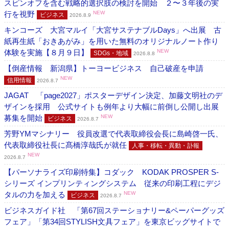
スピンオフを含む戦略的選択肢の検討を開始 ２〜３年後の実
行を視野
NEW
ビジネス
2026.8.9
キンコーズ 大宮マルイ「大宮サステナブルDays」へ出展 古
紙再生紙「おきあがみ」を用いた無料のオリジナルノート作り
体験を実施【８月９日】
NEW
SDGs・地域
2026.8.8
【倒産情報 新潟県】トーヨービジネス 自己破産を申請
NEW
信用情報
2026.8.7
JAGAT 「page2027」ポスターデザイン決定、加藤文明社のデ
ザインを採用 公式サイトも例年より大幅に前倒し公開し出展
募集を開始
NEW
ビジネス
2026.8.7
芳野YMマシナリー 役員改選で代表取締役会長に島崎啓一氏、
代表取締役社長に髙橋淳哉氏が就任
人事・移転・異動・訃報
NEW
2026.8.7
【パーソナライズ印刷特集】コダック KODAK PROSPER S-
シリーズ インプリンティングシステム 従来の印刷工程にデジ
タルの力を加える
NEW
ビジネス
2026.8.7
ビジネスガイド社 「第67回ステーショナリー&ペーパーグッズ
フェア」「第34回STYLISH文具フェア」を東京ビッグサイトで