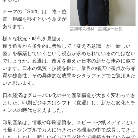
テーマの「Shift」は、物・位
置・視線を移すという意味が
あります。
設楽印刷機材 設楽誠一社長
様々な状況・時代を見据え、
違う角度から多角的に考察して「変える意識」が「新しい
姿」を構築していくという視点が求められているのではない
でしょうか。変遷は、改元を迎えた日本の新たな歩みに似て
います。日本の気質・技術を軸に、業界の幅広い視点から品
質や独自性、その具体的な成果をシタラフェアでご覧頂きた
いと思います。
日本経済はグローバル化の中で産業構造が大きく変わってき
ました。印刷ビジネスはシフト（変遷）し、新たな変化とチ
ャンスの時代を迎えました。
印刷産業は、情報や印刷品質を、スピードや紙メディアとい
う最もシンプルで万人に行きわたる環境の中で成長してきま
した。しかし、新しいインフラが社会で構築されている中で