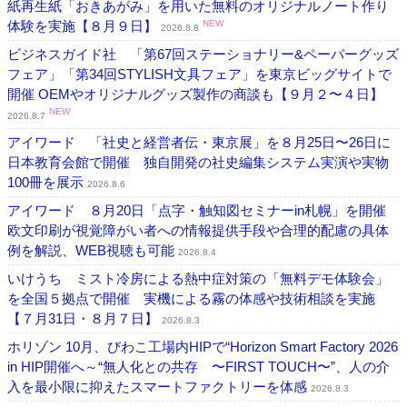
紙再生紙「おきあがみ」を用いた無料のオリジナルノート作り
体験を実施【８月９日】
NEW
2026.8.8
ビジネスガイド社 「第67回ステーショナリー&ペーパーグッズ
フェア」「第34回STYLISH文具フェア」を東京ビッグサイトで
開催 OEMやオリジナルグッズ製作の商談も【９月２〜４日】
NEW
2026.8.7
アイワード 「社史と経営者伝・東京展」を８月25日〜26日に
日本教育会館で開催 独自開発の社史編集システム実演や実物
100冊を展示
2026.8.6
アイワード ８月20日「点字・触知図セミナーin札幌」を開催
欧文印刷が視覚障がい者への情報提供手段や合理的配慮の具体
例を解説、WEB視聴も可能
2026.8.4
いけうち ミスト冷房による熱中症対策の「無料デモ体験会」
を全国５拠点で開催 実機による霧の体感や技術相談を実施
【７月31日・８月７日】
2026.8.3
ホリゾン 10月、びわこ工場内HIPで“Horizon Smart Factory 2026
in HIP開催へ～“無人化との共存 〜FIRST TOUCH〜”、人の介
入を最小限に抑えたスマートファクトリーを体感
2026.8.3