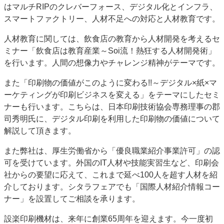
はマルチRIPのクレバーフォース、デジタル化とインフラ、
スマートファクトリー、人材不足への対応と人材教育です。
人材教育に関しては、飲食店の教育から人材開発を考えるセ
ミナー「飲食店は教育産業～Soi流！熱狂する人材開発術」
を行います。人間の想像力やチャレンジ精神がテーマです。
また「印刷物の価値がこのように変わる!!～デジタル×紙×マ
ーケティングが印刷ビジネスを変える」をテーマにしたセミ
ナーも行います。こちらは、日本印刷技術協会専務理事の郡
司秀明氏に、デジタル印刷を利用した印刷物の価値について
解説して頂きます。
また弊社は、厚生労働省から「優良職業紹介事業許可」の認
可を受けています。外国のIT人材や技能実習生など、印刷会
社からの要望に応えて、これまで延べ100人を超す人材を紹
介しております。シタラフェアでも「国際人材紹介情報コー
ナー」を設置してご相談を承ります。
設楽印刷機材は、来年に創業65周年を迎えます。今一度初