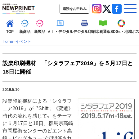
購読をお申込み
TOP
新商品
新製品
ＡＩ・デジタル
デジタル印刷
印刷通販
SDGs・地域
ポ
Home
–
イベント
インデックス
設楽印刷機材 「シタラフェア2019」を５月17日と
TOP
新着記事
特集記事
動画コンテンツ
18日に開催
インタビュー
コレクション
カテゴリー一覧
2019.5.10
新商品
新製品
ＡＩ・デジタル
デジタル印刷
印刷通販
設楽印刷機材による「シタラフ
SDGs・地域
ポストプレス
ビジネス
イベント
信用情報
業界
ェア2019」が〝Shift；《変遷》
市場・統計
人事・移転・異動・訃報
時代の流れを感じて〟をテーマ
に５月17日と18日、群馬県高崎
特集記事カテゴリー一覧
市問屋街センターのビエント高
2022 見える化・MIS特集
崎・ビッグキューブで開催され