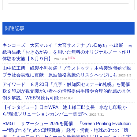
関連記事
キンコーズ 大宮マルイ「大宮サステナブルDays」へ出展 古
紙再生紙「おきあがみ」を用いた無料のオリジナルノート作り
体験を実施【８月９日】
NEW
2026.8.8
山中紙工所 紙製小判抜袋「プラストッテ」本格製造開始で脱
プラ社会実現に貢献 原油価格高騰のリスクヘッジにも
2026.8.5
アイワード ８月20日「点字・触知図セミナーin札幌」を開催
欧文印刷が視覚障がい者への情報提供手段や合理的配慮の具体
例を解説、WEB視聴も可能
2026.8.4
【インタビュー】日本WPA 池上鎌三郎会長 水なし印刷か
ら“環境ソリューションカンパニー集団”へ
2026.7.31
RMGT サマーショー 2026を開催 「Green Printing Evolution
―“選ばれる”ための環境戦略」 経営・労働・地球の3つの「環
境」をキーワードにセミナーと最新技術のソリューションを実