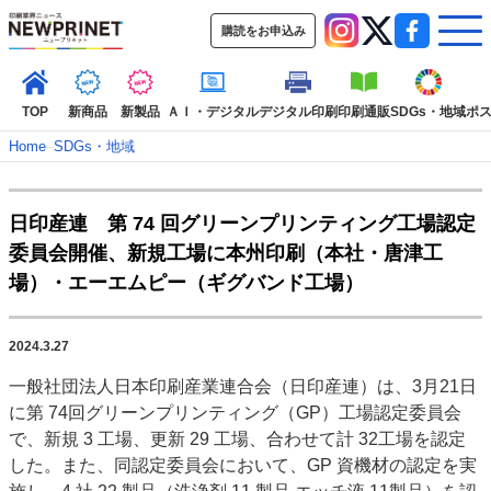
購読をお申込み
TOP
新商品
新製品
ＡＩ・デジタル
デジタル印刷
印刷通販
SDGs・地域
ポ
Home
–
SDGs・地域
インデックス
日印産連 第 74 回グリーンプリンティング工場認定
TOP
新着記事
特集記事
動画コンテンツ
委員会開催、新規工場に本州印刷（本社・唐津工
インタビュー
コレクション
場）・エーエムピー（ギグバンド工場）
カテゴリー一覧
新商品
新製品
ＡＩ・デジタル
デジタル印刷
印刷通販
2024.3.27
SDGs・地域
ポストプレス
ビジネス
イベント
信用情報
業界
一般社団法人日本印刷産業連合会（日印産連）は、3月21日
市場・統計
人事・移転・異動・訃報
に第 74回グリーンプリンティング（GP）工場認定委員会
で、新規 3 工場、更新 29 工場、合わせて計 32工場を認定
特集記事カテゴリー一覧
した。また、同認定委員会において、GP 資機材の認定を実
2022 見える化・MIS特集