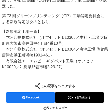
施し、4 社 22 製品（洗浄剤 11 製品,エッチ液 11製品）を認
特集・デジタル印刷 アイデアで勝負！ ～多様なビジネス・多彩な商材～
定した。
JAPAN PACK 2023 特集
中古印刷機・製本機特集
2022 検査・校正特集
第 73 回グリーンプリンティング（GP）工場認定委員会に
特集・デジタル印刷 ～ 新成長軌道を描く
よる新規認定は次のとおり。
案内
【新規認定工場一覧】
発刊案内
JFPI印刷用語集
印刷機材年鑑
・本州印刷株式会社（オフセット B10303／本社・工場 大阪
府東大阪市高井田中4丁目4番10号）
運営
・本州印刷株式会社（オフセット B10304／唐津工場 佐賀県
会社案内
購読・購入申し込み
サイトポリシー
唐津市浜玉町浜崎1901-461）
お問い合わせ
・有限会社エーエムピー ギグバンド工場（オフセット
K10029／沖縄県那覇市曙2-23-27）
この記事をシェアする
Facebook
X（旧Twitter）
リンクをコピー