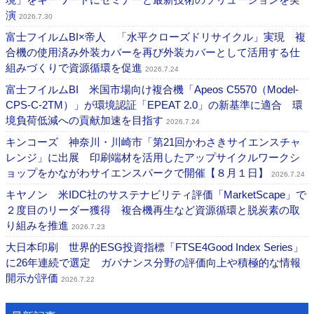
演
2026.7.30
富士フイルムBI×帝人 「水平クローズドリサイクル」実現 複
合機の使用済み外装カバーを再び外装カバーとして活用する仕
組みづくりで資源循環を促進
2026.7.24
富士フイルムBI 米国市場向け複合機「Apeos C5570（Model-
CPS-C-2TM）」が環境認証「EPEAT 2.0」の新基準に適合 環
境負荷低減への貢献加速を目指す
2026.7.24
キンコーズ 神奈川・川崎市「第21回かわさきサイエンスチャ
レンジ」に出展 印刷端材を活用したアップサイクルワークシ
ョップをかながわサイエンスパークで開催【８月１日】
2026.7.24
キヤノン 米IDC社のサステナビリティ評価「MarketScape」で
２度目のリーダー獲得 複合機再生など資源循環と脱炭素の取
り組みを推進
2026.7.23
大日本印刷 世界的ESG投資指標「FTSE4Good Index Series」
に26年連続で選定 ガバナンス分野の評価向上や積極的な情報
開示が評価
2026.7.22