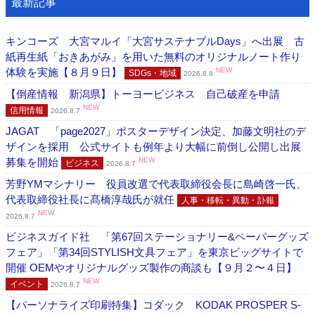
最新記事
キンコーズ 大宮マルイ「大宮サステナブルDays」へ出展 古
紙再生紙「おきあがみ」を用いた無料のオリジナルノート作り
体験を実施【８月９日】
NEW
SDGs・地域
2026.8.8
【倒産情報 新潟県】トーヨービジネス 自己破産を申請
NEW
信用情報
2026.8.7
JAGAT 「page2027」ポスターデザイン決定、加藤文明社のデ
ザインを採用 公式サイトも例年より大幅に前倒し公開し出展
募集を開始
NEW
ビジネス
2026.8.7
芳野YMマシナリー 役員改選で代表取締役会長に島崎啓一氏、
代表取締役社長に髙橋淳哉氏が就任
人事・移転・異動・訃報
NEW
2026.8.7
ビジネスガイド社 「第67回ステーショナリー&ペーパーグッズ
フェア」「第34回STYLISH文具フェア」を東京ビッグサイトで
開催 OEMやオリジナルグッズ製作の商談も【９月２〜４日】
NEW
イベント
2026.8.7
【パーソナライズ印刷特集】コダック KODAK PROSPER S-