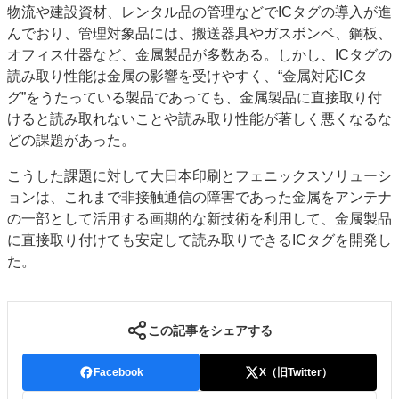
物流や建設資材、レンタル品の管理などでICタグの導入が進
JAPAN PACK 2023 特集
中古印刷機・製本機特集
んでおり、管理対象品には、搬送器具やガスボンベ、鋼板、
2022 見える化・MIS特集
2022 検査・校正特集
オフィス什器など、金属製品が多数ある。しかし、ICタグの
特集・デジタル印刷 ～ 新成長軌道を描く
読み取り性能は金属の影響を受けやすく、“金属対応ICタ
グ”をうたっている製品であっても、金属製品に直接取り付
案内
けると読み取れないことや読み取り性能が著しく悪くなるな
発刊案内
JFPI印刷用語集
印刷機材年鑑
どの課題があった。
運営
こうした課題に対して大日本印刷とフェニックスソリューシ
会社案内
購読・購入申し込み
サイトポリシー
ョンは、これまで非接触通信の障害であった金属をアンテナ
お問い合わせ
の一部として活用する画期的な新技術を利用して、金属製品
に直接取り付けても安定して読み取りできるICタグを開発し
た。
この記事をシェアする
Facebook
X（旧Twitter）