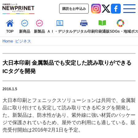
購読をお申込み
TOP
新商品
新製品
ＡＩ・デジタル
デジタル印刷
印刷通販
SDGs・地域
ポ
Home
–
ビジネス
インデックス
大日本印刷 金属製品でも安定した読み取りができる
TOP
新着記事
特集記事
動画コンテンツ
ICタグを開発
インタビュー
コレクション
カテゴリー一覧
2016.1.5
新商品
新製品
ＡＩ・デジタル
デジタル印刷
印刷通販
大日本印刷とフェニックスソリューションは共同で、金属製
SDGs・地域
ポストプレス
ビジネス
イベント
信用情報
業界
品に取り付けても安定して読み取りできるICタグを開発し
市場・統計
人事・移転・異動・訃報
た。新製品は、防水性があり、紫外線に強い材質のパッケー
ジで保護されているため、屋外での利用にも適している。販
特集記事カテゴリー一覧
売受付開始は2016年2月1日を予定。
特集・デジタル印刷 アイデアで勝負！ ～多様なビジネス・多彩な商材～