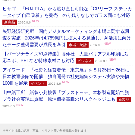
ヒサゴ 「FUJIPLA」から貼り直し可能な「CPリーフ ステッカ
ータイプ 自己吸着」を発売 のり残りなしでガラス面にも対応
NEW
新商品
2026.8.6
矢野経済研究所 国内デジタルマーケティング市場に関する調
査を実施 2026年は4,789億円に拡大する見通し、AI活用に向け
たデータ整備需要が成長を牽引
NEW
市場・統計
2026.8.6
【パーソナライズ印刷特集】博伸社 大量バリアブル印刷に対
応ユポ、PETなど特殊素材にも対応
NEW
ビジネス
2026.8.6
アイワード 「社史と経営者伝・東京展」を８月25日〜26日に
日本教育会館で開催 独自開発の社史編集システム実演や実物
100冊を展示
NEW
イベント
2026.8.6
山中紙工所 紙製小判抜袋「プラストッテ」本格製造開始で脱
プラ社会実現に貢献 原油価格高騰のリスクヘッジにも
新製品
NEW
2026.8.5
当サイト掲載の記事、写真、イラスト等の無断掲載を禁じます