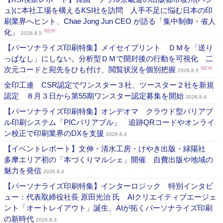
ュ)に本社工場を構えるKSI社を訪問 人手不足に悩む日本の印
刷業界へヒント、Chae Jong Jun CEO が語る「集中制御・省人
化」
NEW
2026.8.5
【パーソナライズ印刷特集】メイセイプリント ＤＭを「送り
っぱなし」にしない。分析型ＤＭで開封後の行動を可視化 二
次元コードと宛先をひも付け、閲覧状況を個別把握
NEW
2026.8.5
全印工連 CSR認定でワンスター３社、ツースター２社を新規
認定 ８月３日から第55期ワンスター認定募集を開始
2026.8.4
【パーソナライズ印刷特集】オンデオマ クラウド型バリアブ
ル印刷システム「PICバリアブル」 追跡QRコードやオンライ
ン校正で印刷業界のDXを支援
2026.8.4
【イベントレポート】文伸・清水工房・けやき出版・緑陽社
多摩エリア初の「本づくりマルシェ」開催 自費出版や地域の
魅力を発信
2026.8.4
【パーソナライズ印刷特集】インターロジック 特別インタビ
ュー：代表取締役社長 原田光治 氏 AIクリエイティブエージェ
ント「オートレイアウト」誕生、AIが拓くパーソナライズ印刷
の新時代
2026.8.3