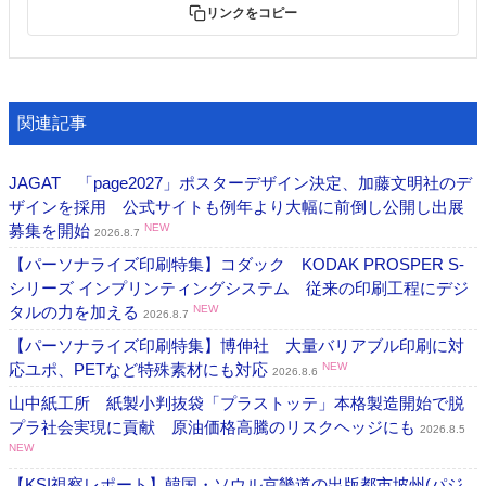
リンクをコピー
関連記事
JAGAT 「page2027」ポスターデザイン決定、加藤文明社のデ
ザインを採用 公式サイトも例年より大幅に前倒し公開し出展
募集を開始
NEW
2026.8.7
【パーソナライズ印刷特集】コダック KODAK PROSPER S-
シリーズ インプリンティングシステム 従来の印刷工程にデジ
タルの力を加える
NEW
2026.8.7
【パーソナライズ印刷特集】博伸社 大量バリアブル印刷に対
応ユポ、PETなど特殊素材にも対応
NEW
2026.8.6
山中紙工所 紙製小判抜袋「プラストッテ」本格製造開始で脱
プラ社会実現に貢献 原油価格高騰のリスクヘッジにも
2026.8.5
NEW
【KSI視察レポート】韓国・ソウル京畿道の出版都市坡州(パジ