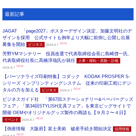
最新記事
JAGAT 「page2027」ポスターデザイン決定、加藤文明社のデ
ザインを採用 公式サイトも例年より大幅に前倒し公開し出展
募集を開始
NEW
ビジネス
2026.8.7
芳野YMマシナリー 役員改選で代表取締役会長に島崎啓一氏、
代表取締役社長に髙橋淳哉氏が就任
人事・移転・異動・訃報
NEW
2026.8.7
【パーソナライズ印刷特集】コダック KODAK PROSPER S-
シリーズ インプリンティングシステム 従来の印刷工程にデジ
タルの力を加える
NEW
ビジネス
2026.8.7
ビジネスガイド社 「第67回ステーショナリー&ペーパーグッズ
フェア」「第34回STYLISH文具フェア」を東京ビッグサイトで
開催 OEMやオリジナルグッズ製作の商談も【９月２〜４日】
NEW
イベント
2026.8.7
【倒産情報 大阪府】富士美術 破産手続き開始決定
信用情報
NEW
2026.8.6