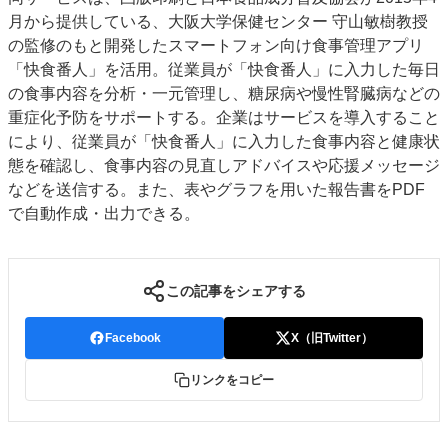
月から提供している、大阪大学保健センター 守山敏樹教授
JAPAN PACK 2023 特集
中古印刷機・製本機特集
の監修のもと開発したスマートフォン向け食事管理アプリ
2022 見える化・MIS特集
2022 検査・校正特集
「快食番人」を活用。従業員が「快食番人」に入力した毎日
特集・デジタル印刷 ～ 新成長軌道を描く
の食事内容を分析・一元管理し、糖尿病や慢性腎臓病などの
重症化予防をサポートする。企業はサービスを導入すること
案内
により、従業員が「快食番人」に入力した食事内容と健康状
発刊案内
JFPI印刷用語集
印刷機材年鑑
態を確認し、食事内容の見直しアドバイスや応援メッセージ
運営
などを送信する。また、表やグラフを用いた報告書をPDF
で自動作成・出力できる。
会社案内
購読・購入申し込み
サイトポリシー
お問い合わせ
この記事をシェアする
Facebook
X（旧Twitter）
リンクをコピー