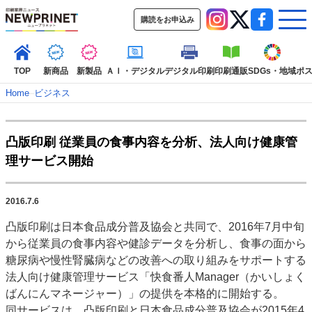
購読をお申込み
TOP
新商品
新製品
ＡＩ・デジタル
デジタル印刷
印刷通販
SDGs・地域
ポ
Home
–
ビジネス
インデックス
凸版印刷 従業員の食事内容を分析、法人向け健康管
TOP
新着記事
特集記事
動画コンテンツ
理サービス開始
インタビュー
コレクション
カテゴリー一覧
2016.7.6
新商品
新製品
ＡＩ・デジタル
デジタル印刷
印刷通販
凸版印刷は日本食品成分普及協会と共同で、2016年7月中旬
SDGs・地域
ポストプレス
ビジネス
イベント
信用情報
業界
から従業員の食事内容や健診データを分析し、食事の面から
市場・統計
人事・移転・異動・訃報
糖尿病や慢性腎臓病などの改善への取り組みをサポートする
法人向け健康管理サービス「快食番人Manager（かいしょく
特集記事カテゴリー一覧
ばんにんマネージャー）」の提供を本格的に開始する。
特集・デジタル印刷 アイデアで勝負！ ～多様なビジネス・多彩な商材～
同サービスは、凸版印刷と日本食品成分普及協会が2015年4