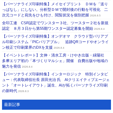
【パーソナライズ印刷特集】メイセイプリント ＤＭを「送り
っぱなし」にしない。分析型ＤＭで開封後の行動を可視化 二
次元コードと宛先をひも付け、閲覧状況を個別把握
2026.8.5
全印工連 CSR認定でワンスター３社、ツースター２社を新規
認定 ８月３日から第55期ワンスター認定募集を開始
2026.8.4
【パーソナライズ印刷特集】オンデオマ クラウド型バリアブ
ル印刷システム「PICバリアブル」 追跡QRコードやオンライ
ン校正で印刷業界のDXを支援
2026.8.4
【イベントレポート】文伸・清水工房・けやき出版・緑陽社
多摩エリア初の「本づくりマルシェ」開催 自費出版や地域の
魅力を発信
2026.8.4
【パーソナライズ印刷特集】インターロジック 特別インタビ
ュー：代表取締役社長 原田光治 氏 AIクリエイティブエージェ
ント「オートレイアウト」誕生、AIが拓くパーソナライズ印刷
の新時代
2026.8.3
最新記事