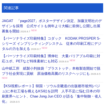
関連記事
JAGAT 「page2027」ポスターデザイン決定、加藤文明社のデ
ザインを採用 公式サイトも例年より大幅に前倒し公開し出展
募集を開始
NEW
2026.8.7
【パーソナライズ印刷特集】コダック KODAK PROSPER S-
シリーズ インプリンティングシステム 従来の印刷工程にデジ
タルの力を加える
NEW
2026.8.7
【パーソナライズ印刷特集】博伸社 大量バリアブル印刷に対
応ユポ、PETなど特殊素材にも対応
NEW
2026.8.6
山中紙工所 紙製小判抜袋「プラストッテ」本格製造開始で脱
プラ社会実現に貢献 原油価格高騰のリスクヘッジにも
2026.8.5
NEW
【KSI視察レポート】韓国・ソウル京畿道の出版都市坡州(パジ
ュ)に本社工場を構えるKSI社を訪問 人手不足に悩む日本の印
刷業界へヒント、Chae Jong Jun CEO が語る「集中制御・省人
化」
2026.8.5