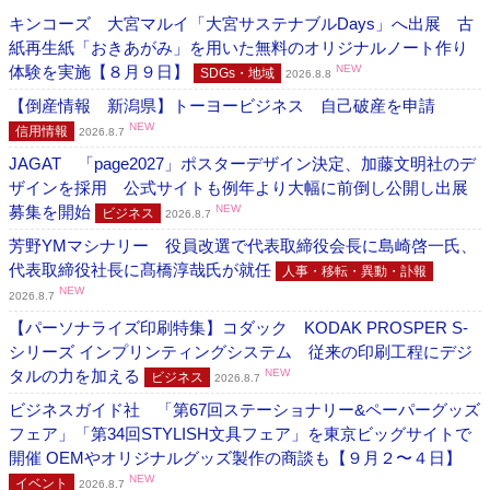
キンコーズ 大宮マルイ「大宮サステナブルDays」へ出展 古
紙再生紙「おきあがみ」を用いた無料のオリジナルノート作り
体験を実施【８月９日】
NEW
SDGs・地域
2026.8.8
【倒産情報 新潟県】トーヨービジネス 自己破産を申請
NEW
信用情報
2026.8.7
JAGAT 「page2027」ポスターデザイン決定、加藤文明社のデ
ザインを採用 公式サイトも例年より大幅に前倒し公開し出展
募集を開始
NEW
ビジネス
2026.8.7
芳野YMマシナリー 役員改選で代表取締役会長に島崎啓一氏、
代表取締役社長に髙橋淳哉氏が就任
人事・移転・異動・訃報
NEW
2026.8.7
【パーソナライズ印刷特集】コダック KODAK PROSPER S-
シリーズ インプリンティングシステム 従来の印刷工程にデジ
タルの力を加える
NEW
ビジネス
2026.8.7
ビジネスガイド社 「第67回ステーショナリー&ペーパーグッズ
フェア」「第34回STYLISH文具フェア」を東京ビッグサイトで
開催 OEMやオリジナルグッズ製作の商談も【９月２〜４日】
NEW
イベント
2026.8.7