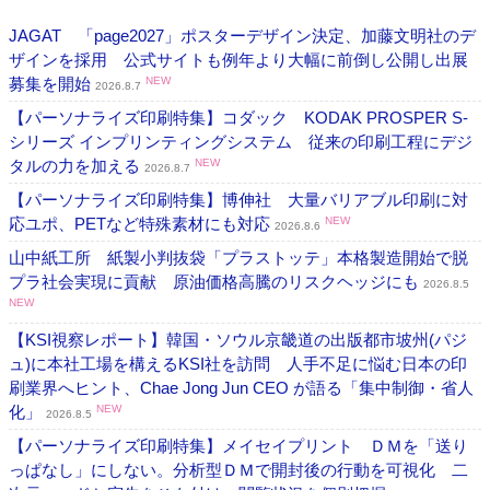
JAGAT 「page2027」ポスターデザイン決定、加藤文明社のデ
ザインを採用 公式サイトも例年より大幅に前倒し公開し出展
募集を開始
NEW
2026.8.7
【パーソナライズ印刷特集】コダック KODAK PROSPER S-
シリーズ インプリンティングシステム 従来の印刷工程にデジ
タルの力を加える
NEW
2026.8.7
【パーソナライズ印刷特集】博伸社 大量バリアブル印刷に対
応ユポ、PETなど特殊素材にも対応
NEW
2026.8.6
山中紙工所 紙製小判抜袋「プラストッテ」本格製造開始で脱
プラ社会実現に貢献 原油価格高騰のリスクヘッジにも
2026.8.5
NEW
【KSI視察レポート】韓国・ソウル京畿道の出版都市坡州(パジ
ュ)に本社工場を構えるKSI社を訪問 人手不足に悩む日本の印
刷業界へヒント、Chae Jong Jun CEO が語る「集中制御・省人
化」
NEW
2026.8.5
【パーソナライズ印刷特集】メイセイプリント ＤＭを「送り
っぱなし」にしない。分析型ＤＭで開封後の行動を可視化 二