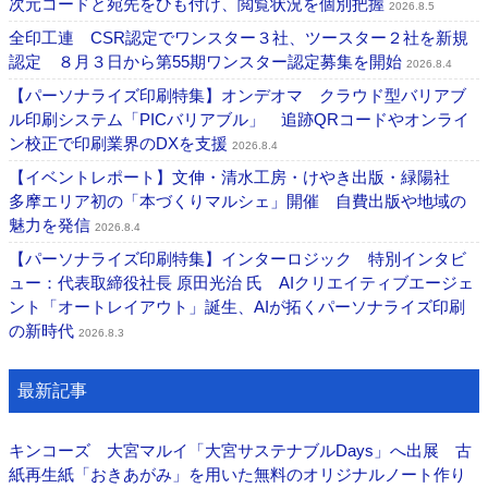
次元コードと宛先をひも付け、閲覧状況を個別把握
2026.8.5
全印工連 CSR認定でワンスター３社、ツースター２社を新規
認定 ８月３日から第55期ワンスター認定募集を開始
2026.8.4
【パーソナライズ印刷特集】オンデオマ クラウド型バリアブ
ル印刷システム「PICバリアブル」 追跡QRコードやオンライ
ン校正で印刷業界のDXを支援
2026.8.4
【イベントレポート】文伸・清水工房・けやき出版・緑陽社
多摩エリア初の「本づくりマルシェ」開催 自費出版や地域の
魅力を発信
2026.8.4
【パーソナライズ印刷特集】インターロジック 特別インタビ
ュー：代表取締役社長 原田光治 氏 AIクリエイティブエージェ
ント「オートレイアウト」誕生、AIが拓くパーソナライズ印刷
の新時代
2026.8.3
最新記事
キンコーズ 大宮マルイ「大宮サステナブルDays」へ出展 古
紙再生紙「おきあがみ」を用いた無料のオリジナルノート作り