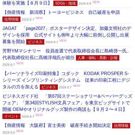
体験を実施【８月９日】
NEW
SDGs・地域
2026.8.8
【倒産情報 新潟県】トーヨービジネス 自己破産を申請
NEW
信用情報
2026.8.7
JAGAT 「page2027」ポスターデザイン決定、加藤文明社のデ
ザインを採用 公式サイトも例年より大幅に前倒し公開し出展
募集を開始
NEW
ビジネス
2026.8.7
芳野YMマシナリー 役員改選で代表取締役会長に島崎啓一氏、
代表取締役社長に髙橋淳哉氏が就任
人事・移転・異動・訃報
NEW
2026.8.7
【パーソナライズ印刷特集】コダック KODAK PROSPER S-
シリーズ インプリンティングシステム 従来の印刷工程にデジ
タルの力を加える
NEW
ビジネス
2026.8.7
ビジネスガイド社 「第67回ステーショナリー&ペーパーグッズ
フェア」「第34回STYLISH文具フェア」を東京ビッグサイトで
開催 OEMやオリジナルグッズ製作の商談も【９月２〜４日】
NEW
イベント
2026.8.7
【倒産情報 大阪府】富士美術 破産手続き開始決定
信用情報
NEW
2026.8.6