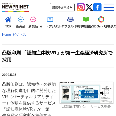
購読をお申込み
TOP
新商品
新製品
ＡＩ・デジタル
デジタル印刷
印刷通販
SDGs・地域
ポ
Home
–
ビジネス
インデックス
凸版印刷 「認知症体験VR」が第一生命経済研究所で
TOP
新着記事
特集記事
動画コンテンツ
採用
インタビュー
コレクション
カテゴリー一覧
2020.5.25
新商品
新製品
ＡＩ・デジタル
デジタル印刷
印刷通販
凸版印刷は、認知症への適切
SDGs・地域
ポストプレス
ビジネス
イベント
信用情報
業界
な理解促進を目的に開発した
市場・統計
人事・移転・異動・訃報
VR（バーチャルリアリティ
ー）体験を提供するサービス
特集記事カテゴリー一覧
「認知症体験VR」 サービス概要
「認知症体験VR」が、第一
特集・デジタル印刷 アイデアで勝負！ ～多様なビジネス・多彩な商材～
生命経済研究所が主催するラ