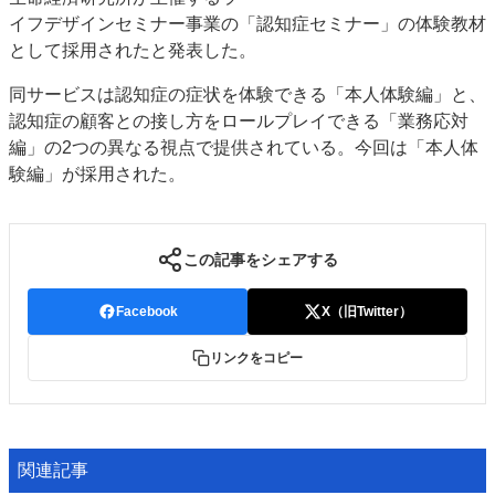
イフデザインセミナー事業の「認知症セミナー」の体験教材
JAPAN PACK 2023 特集
中古印刷機・製本機特集
として採用されたと発表した。
2022 見える化・MIS特集
2022 検査・校正特集
特集・デジタル印刷 ～ 新成長軌道を描く
同サービスは認知症の症状を体験できる「本人体験編」と、
認知症の顧客との接し方をロールプレイできる「業務応対
案内
編」の2つの異なる視点で提供されている。今回は「本人体
発刊案内
JFPI印刷用語集
印刷機材年鑑
験編」が採用された。
運営
会社案内
購読・購入申し込み
サイトポリシー
この記事をシェアする
お問い合わせ
Facebook
X（旧Twitter）
リンクをコピー
関連記事