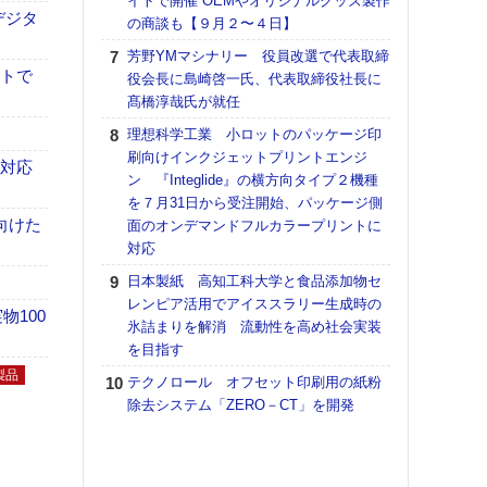
イトで開催 OEMやオリジナルグッズ製作
デジタ
の商談も【９月２〜４日】
【K
道の
芳野YMマシナリー 役員改選で代表取締
える
イトで
役会長に島崎啓一氏、代表取締役社長に
の印刷
髙橋淳哉氏が就任
CE
理想科学工業 小ロットのパッケージ印
【ペ
刷向けインクジェットプリントエンジ
も対応
ト】
ン 『Integlide』の横方向タイプ２機種
アで
を７月31日から受注開始、パッケージ側
向けた
面のオンデマンドフルカラープリントに
KO
対応
体製
日本製紙 高知工科大学と食品添加物セ
【パ
レンピア活用でアイススラリー生成時の
士フ
100
氷詰まりを解消 流動性を高め社会実装
パン
を目指す
書を
ツー
製品
テクノロール オフセット印刷用の紙粉
トも
除去システム「ZERO－CT」を開発
富士
地・
付表