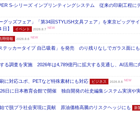
PER S-シリーズ インプリンティングシステム 従来の印刷工程に
グッズフェア」「第34回STYLISH文具フェア」を東京ビッグサ
４日】
NEW
イベント
2026.8.7
NEW
信用情報
2026.8.6
フ ステッカータイプ 自己吸着」を発売 のり残りなしでガラス面に
調査を実施 2026年は4,789億円に拡大する見通し、AI活用に
刷に対応ユポ、PETなど特殊素材にも対応
NEW
ビジネス
2026.8.6
26日に日本教育会館で開催 独自開発の社史編集システム実演や実物
開始で脱プラ社会実現に貢献 原油価格高騰のリスクヘッジにも
新