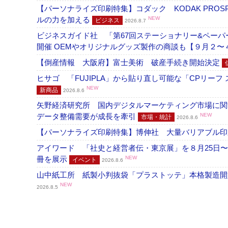
【パーソナライズ印刷特集】コダック KODAK PROS
ルの力を加える
NEW
ビジネス
2026.8.7
ビジネスガイド社 「第67回ステーショナリー&ペーパー
開催 OEMやオリジナルグッズ製作の商談も【９月２〜
【倒産情報 大阪府】富士美術 破産手続き開始決定
ヒサゴ 「FUJIPLA」から貼り直し可能な「CPリー
NEW
新商品
2026.8.6
矢野経済研究所 国内デジタルマーケティング市場に関する
データ整備需要が成長を牽引
NEW
市場・統計
2026.8.6
【パーソナライズ印刷特集】博伸社 大量バリアブル印
アイワード 「社史と経営者伝・東京展」を８月25日〜
冊を展示
NEW
イベント
2026.8.6
山中紙工所 紙製小判抜袋「プラストッテ」本格製造
NEW
2026.8.5