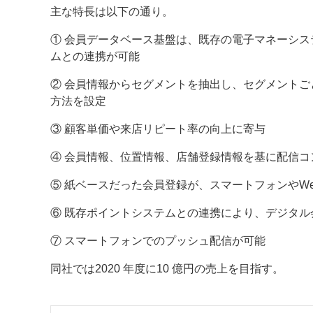
主な特長は以下の通り。
案内
① 会員データベース基盤は、既存の電子マネーシス
発刊案内
JFPI印刷用語集
印刷機材年鑑
ムとの連携が可能
② 会員情報からセグメントを抽出し、セグメントご
運営
方法を設定
会社案内
購読・購入申し込み
サイトポリシ
③ 顧客単価や来店リピート率の向上に寄与
④ 会員情報、位置情報、店舗登録情報を基に配信コ
⑤ 紙ベースだった会員登録が、スマートフォンやWe
⑥ 既存ポイントシステムとの連携により、デジタ
⑦ スマートフォンでのプッシュ配信が可能
同社では2020 年度に10 億円の売上を目指す。