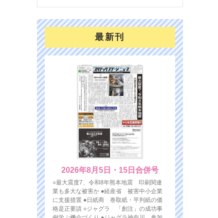
最新刊
2026年8月5日・15日合併号
○最大震度7、令和8年熊本地震 印刷関連
業も多大な被害か ●経産省 被害中小企業
に支援措置 ●日紙商 巻取紙・平判紙の価
格是正要請 ○ジャグラ 「創注」の成功事
例学ぶ機会づくり ●ジャグラ神奈川 参加