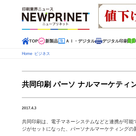
TOP
新製品
ＡＩ・デジタル
デジタル印刷
Home
–
ビジネス
インデックス
TOP
新着記事
特集記事
動画コンテンツ
共同印刷 パーソ ナルマーケティン
カテゴリー一覧
新商品
新製品
ＡＩ・デジタル
デジタル印刷
印刷
2017.4.3
特集記事カテゴリー一覧
共同印刷は、電子マネーシステムなどと連携が可能で
特集・デジタル印刷 アイデアで勝負！ ～多様なビジネス
ジがセットになった、パーソナルマーケティングの新し
特集・デジタル印刷 ～ 新成長軌道を描く