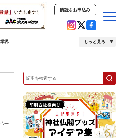
購読をお申込み
業界
もっと見る
新商品
イベント
市場・統計
人事・移転・異動・訃報
業界
市場・統計
人事・移転・異動・訃報
ペー
2022 見える化・MIS特集
2022 検査・校正特集
た。