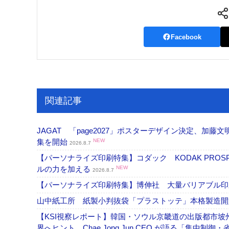
Facebook
関連記事
JAGAT 「page2027」ポスターデザイン決定、
集を開始
NEW
2026.8.7
【パーソナライズ印刷特集】コダック KODAK PROS
ルの力を加える
NEW
2026.8.7
【パーソナライズ印刷特集】博伸社 大量バリアブル印
山中紙工所 紙製小判抜袋「プラストッテ」本格製造
【KSI視察レポート】韓国・ソウル京畿道の出版都市坡
界へヒント、Chae Jong Jun CEO が語る「集中制御