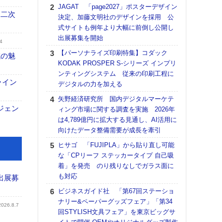
る
JAGAT 「page2027」ポスターデザイン
 二次
決定、加藤文明社のデザインを採用 公
DNP
式サイトも例年より大幅に前倒し公開し
上の
出展募集を開始
意識
4
時代
【パーソナライズ印刷特集】コダック
域の魅
る組
KODAK PROSPER S-シリーズ インプリ
ンティングシステム 従来の印刷工程に
【パ
ライン
デジタルの力を加える
量バ
特殊
矢野経済研究所 国内デジタルマーケテ
ジェン
ィング市場に関する調査を実施 2026年
ホリゾ
は4,789億円に拡大する見通し、AI活用に
で“Hor
向けたデータ整備需要が成長を牽引
催へ～
TO
ヒサゴ 「FUJIPLA」から貼り直し可能
スマ
な「CPリーフ ステッカータイプ 自己吸
着」を発売 のり残りなしでガラス面に
理想
も対応
刷向
出展募
ン 『
ビジネスガイド社 「第67回ステーショ
を７
ナリー&ペーパーグッズフェア」「第34
2026.8.7
面の
回STYLISH文具フェア」を東京ビッグサ
対応