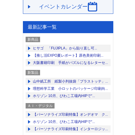
イベントカレンダー
最新記事一覧
新商品
ヒサゴ 「FUJIPLA」から貼り直し可...
【推し活EXPO夏レポート】原色美術印刷...
大阪書籍印刷 手紙がパズルになるレターセ...
新製品
山中紙工所 紙製小判抜袋「プラストッテ」...
理想科学工業 小ロットのパッケージ印刷向...
ホリゾン 10月、びわこ工場内HIPで“...
ＡＩ・デジタル
【パーソナライズ印刷特集】オンデオマ ク...
ホリゾン 10月、びわこ工場内HIPで“...
【パーソナライズ印刷特集】インターロジッ...