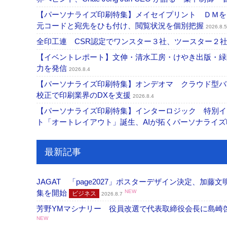
【パーソナライズ印刷特集】メイセイプリント ＤＭを
元コードと宛先をひも付け、閲覧状況を個別把握
2026.8.5
全印工連 CSR認定でワンスター３社、ツースター２
【イベントレポート】文伸・清水工房・けやき出版・緑
力を発信
2026.8.4
【パーソナライズ印刷特集】オンデオマ クラウド型バ
校正で印刷業界のDXを支援
2026.8.4
【パーソナライズ印刷特集】インターロジック 特別イン
ト「オートレイアウト」誕生、AIが拓くパーソナライ
最新記事
JAGAT 「page2027」ポスターデザイン決定、
集を開始
NEW
ビジネス
2026.8.7
芳野YMマシナリー 役員改選で代表取締役会長に島崎
NEW