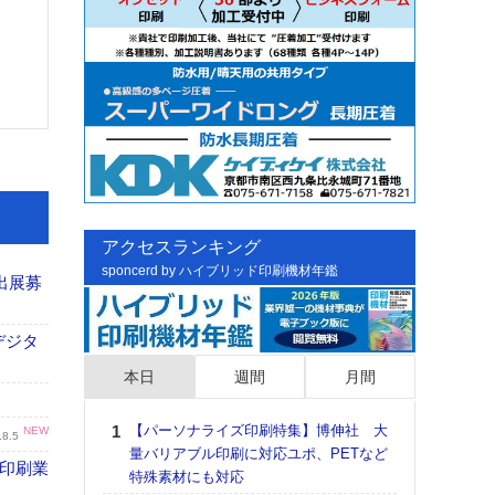
アクセスランキング
sponcerd by ハイブリッド印刷機材年鑑
出展募
デジタ
本日
週間
月間
【パーソナライズ印刷特集】博伸社 大
日印
NEW
.8.5
量バリアブル印刷に対応ユポ、PETなど
た個
の印刷業
特殊素材にも対応
彰」