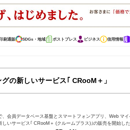
印刷通販
SDGs・地域
ポストプレス
ビジネス
信用情報
インタビュー
コレクション
グの新しいサービス｢ CRooM＋」
通販
SDGs・地域
ポストプレス
ビジネス
イベント
信用情報
、会員データベース基盤とスマートフォンアプリ、Web マイ
・多彩な商材～
JAPAN PACK 2023 特集
中古印刷機・製本機特集
いサービス｢ CRooM＋ (クルームプラス)｣の販売を開始し