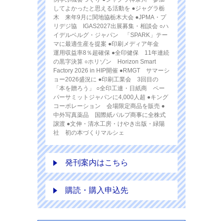
してよかったと思える活動を ●ジャグラ栃
木 来年9月に関地協栃木大会 ●JPMA・プ
リデジ協 IGAS2027出展募集・相談会 ○ハ
イデルベルグ・ジャパン 「SPARK」テー
マに最適生産を提案 ●印刷メディア年金
運用収益率8％超確保 ●全印健保 11年連続
の黒字決算 ○ホリゾン Horizon Smart
Factory 2026 in HIP開催 ●RMGT サマーシ
ョー2026盛況に ●印刷工業会 3回目の
「本を贈ろう」 ○全印工連・日紙商 ペー
パーサミットジャパンに4,000人超 ●キング
コーポレーション 会場限定商品を販売 ●
中外写真薬品 国際紙パルプ商事に全株式
譲渡 ●文伸・清水工房・けやき出版・緑陽
社 初の本づくりマルシェ
発刊案内はこちら
購読・購入申込先