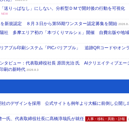
「送りっぱなし」にしない。分析型ＤＭで開封後の行動を可視化
NEW
社を新規認定 ８月３日から第55期ワンスター認定募集を開始
2026.8.
陽社 多摩エリア初の「本づくりマルシェ」開催 自費出版や地
リアブル印刷システム「PICバリアブル」 追跡QRコードやオン
タビュー：代表取締役社長 原田光治 氏 AIクリエイティブエー
ズ印刷の新時代
2026.8.3
加藤文明社のデザインを採用 公式サイトも例年より大幅に前倒し公開し
啓一氏、代表取締役社長に髙橋淳哉氏が就任
人事・移転・異動・訃報