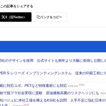
この記事をシェアする
X（旧Twitter）
リンクをコピー
加藤文明社のデザインを採用 公式サイトも例年より大幅に前倒し公開し
PER S-シリーズ インプリンティングシステム 従来の印刷工程に
刷に対応ユポ、PETなど特殊素材にも対応
NEW
2026.8.6
開始で脱プラ社会実現に貢献 原油価格高騰のリスクヘッジにも
2026
州(パジュ)に本社工場を構えるKSI社を訪問 人手不足に悩む日本
・省人化」
NEW
2026.8.5