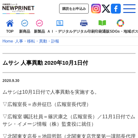
購読をお申込み
TOP
新商品
新製品
ＡＩ・デジタル
デジタル印刷
印刷通販
SDGs・地域
ポ
Home
–
人事・移転・異動・訃報
インデックス
ムサシ 人事異動 2020年10月1日付
TOP
新着記事
特集記事
動画コンテンツ
インタビュー
コレクション
2020.9.30
カテゴリー一覧
ムサシは10月1日付で人事異動を実施する。
新商品
新製品
ＡＩ・デジタル
デジタル印刷
印刷通販
▽広報室長＝赤井征巳（広報室長代理）
SDGs・地域
ポストプレス
ビジネス
イベント
信用情報
業界
市場・統計
人事・移転・異動・訃報
▽広報室 嘱託社員＝篠沢康之（広報室長）／11月1日付でム
サシ・イメージ情報（株）監査役に就任）
特集記事カテゴリー一覧
▽北関東支店長＝池田哲郎（北関東支店営業第一課部長代理
2022 見える化・MIS特集