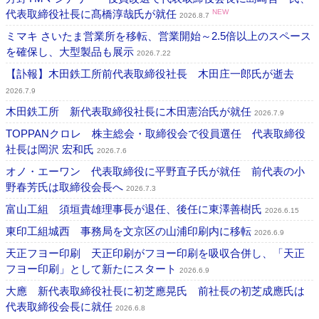
代表取締役社長に髙橋淳哉氏が就任
NEW
2026.8.7
ミマキ さいたま営業所を移転、営業開始～2.5倍以上のスペース
を確保し、大型製品も展示
2026.7.22
【訃報】木田鉄工所前代表取締役社長 木田庄一郎氏が逝去
2026.7.9
木田鉄工所 新代表取締役社長に木田憲治氏が就任
2026.7.9
TOPPANクロレ 株主総会・取締役会で役員選任 代表取締役
社長は岡沢 宏和氏
2026.7.6
オノ・エーワン 代表取締役に平野直子氏が就任 前代表の小
野春芳氏は取締役会長へ
2026.7.3
富山工組 須垣貴雄理事長が退任、後任に東澤善樹氏
2026.6.15
東印工組城西 事務局を文京区の山浦印刷内に移転
2026.6.9
天正フヨー印刷 天正印刷がフヨー印刷を吸収合併し、「天正
フヨー印刷」として新たにスタート
2026.6.9
大應 新代表取締役社長に初芝應晃氏 前社長の初芝成應氏は
代表取締役会長に就任
2026.6.8