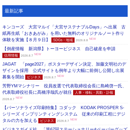
最新記事
キンコーズ 大宮マルイ「大宮サステナブルDays」へ出展 古
紙再生紙「おきあがみ」を用いた無料のオリジナルノート作り
体験を実施【８月９日】
NEW
SDGs・地域
2026.8.8
【倒産情報 新潟県】トーヨービジネス 自己破産を申請
NEW
信用情報
2026.8.7
JAGAT 「page2027」ポスターデザイン決定、加藤文明社のデ
ザインを採用 公式サイトも例年より大幅に前倒し公開し出展
募集を開始
NEW
ビジネス
2026.8.7
芳野YMマシナリー 役員改選で代表取締役会長に島崎啓一氏、
代表取締役社長に髙橋淳哉氏が就任
人事・移転・異動・訃報
NEW
2026.8.7
【パーソナライズ印刷特集】コダック KODAK PROSPER S-
シリーズ インプリンティングシステム 従来の印刷工程にデジ
タルの力を加える
NEW
ビジネス
2026.8.7
ビジネスガイド社 「第67回ステーショナリー&ペーパーグッズ