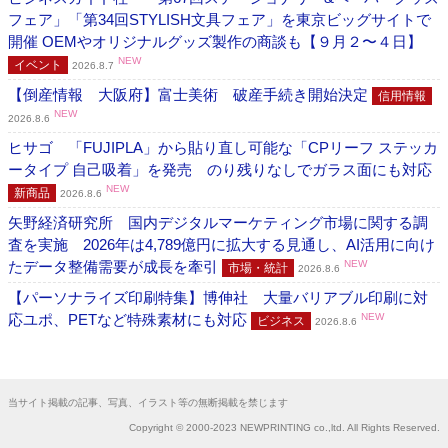
フェア」「第34回STYLISH文具フェア」を東京ビッグサイトで
開催 OEMやオリジナルグッズ製作の商談も【９月２〜４日】
NEW
イベント
2026.8.7
【倒産情報 大阪府】富士美術 破産手続き開始決定
信用情報
NEW
2026.8.6
ヒサゴ 「FUJIPLA」から貼り直し可能な「CPリーフ ステッカ
ータイプ 自己吸着」を発売 のり残りなしでガラス面にも対応
NEW
新商品
2026.8.6
矢野経済研究所 国内デジタルマーケティング市場に関する調
査を実施 2026年は4,789億円に拡大する見通し、AI活用に向け
たデータ整備需要が成長を牽引
NEW
市場・統計
2026.8.6
【パーソナライズ印刷特集】博伸社 大量バリアブル印刷に対
応ユポ、PETなど特殊素材にも対応
NEW
ビジネス
2026.8.6
当サイト掲載の記事、写真、イラスト等の無断掲載を禁じます
Copyright © 2000-2023 NEWPRINTING co.,ltd. All Rights Reserved.