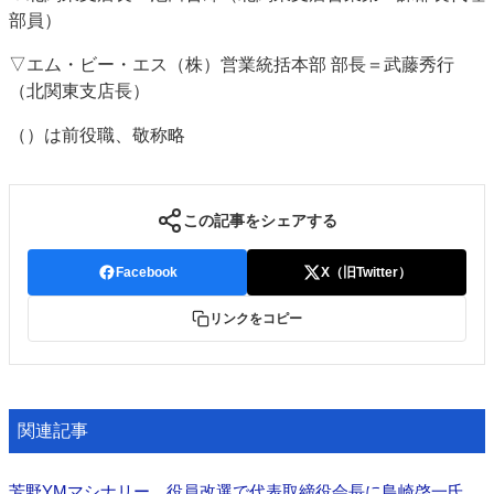
部員）
特集・デジタル印刷 アイデアで勝負！ ～多様なビジネス・多彩な商材～
JAPAN PACK 2023 特集
中古印刷機・製本機特集
2022 検査・校正特集
▽エム・ビー・エス（株）営業統括本部 部長＝武藤秀行
特集・デジタル印刷 ～ 新成長軌道を描く
（北関東支店長）
案内
（）は前役職、敬称略
発刊案内
JFPI印刷用語集
印刷機材年鑑
運営
この記事をシェアする
会社案内
購読・購入申し込み
サイトポリシー
お問い合わせ
Facebook
X（旧Twitter）
リンクをコピー
関連記事
芳野YMマシナリー 役員改選で代表取締役会長に島崎啓一氏、