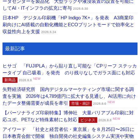
ータセンターを製品化 大型ラックや液浸装置の設置を可能に
してAI・ITインフラの拡充に寄与
2026.6.30
日本HP デジタル印刷機「HP Indigo 7K+」を発表 A3商業印
刷向けにAI搭載の自動化機能とECOプリントモードで効率化と
収益性向上を支援
2026.6.24
最新記事
ヒサゴ 「FUJIPLA」から貼り直し可能な「CPリーフ ステッカ
ータイプ 自己吸着」を発売 のり残りなしでガラス面にも対応
NEW
新商品
2026.8.6
矢野経済研究所 国内デジタルマーケティング市場に関する調
査を実施 2026年は4,789億円に拡大する見通し、AI活用に向け
たデータ整備需要が成長を牽引
NEW
市場・統計
2026.8.6
【パーソナライズ印刷特集】博伸社 大量バリアブル印刷に対
応ユポ、PETなど特殊素材にも対応
NEW
ビジネス
2026.8.6
アイワード 「社史と経営者伝・東京展」を８月25日〜26日に
日本教育会館で開催 独自開発の社史編集システム実演や実物