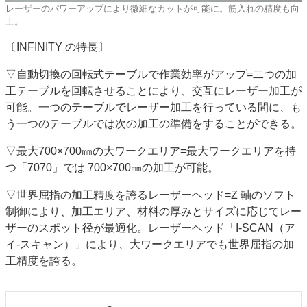
レーザーのパワーアップにより微細なカットが可能に。筋入れの精度も向
上。
〔INFINITY の特長〕
▽自動切換の回転式テーブルで作業効率がアップ=二つの加
工テーブルを回転させることにより、交互にレーザー加工が
可能。一つのテーブルでレーザー加工を行っている間に、も
う一つのテーブルでは次の加工の準備をすることができる。
▽最大700×700㎜の大ワークエリア=最大ワークエリアを持
つ「7070」では 700×700㎜の加工が可能。
▽世界屈指の加工精度を誇るレーザーヘッド=Z 軸のソフト
制御により、加工エリア、材料の厚みとサイズに応じてレー
ザーのスポット径が最適化。レーザーヘッド「I-SCAN（ア
イ-スキャン）」により、大ワークエリアでも世界屈指の加
工精度を誇る。