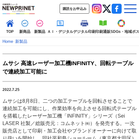
購読をお申込み
TOP
新商品
新製品
ＡＩ・デジタル
デジタル印刷
印刷通販
SDGs・地域
ポ
Home
–
新製品
インデックス
ムサシ 高速レーザー加工機INFINITY、回転テーブル
TOP
新着記事
特集記事
動画コンテンツ
で連続加工可能に
インタビュー
コレクション
カテゴリー一覧
2022.7.25
新商品
新製品
ＡＩ・デジタル
デジタル印刷
印刷通販
ムサシは8月8日、二つの加工テーブルを回転させることで
SDGs・地域
ポストプレス
ビジネス
イベント
信用情報
業界
連続加工を可能にし、作業効率を向上させる回転式テーブル
市場・統計
人事・移転・異動・訃報
を搭載したレーザー加工機「INFINITY」シリーズ（Sei
LASER 社製／総販売元：コムネット㈱）を発売する。一次
特集記事カテゴリー一覧
販売店として印刷・加工会社やブランドオーナーに向けて取
2022 見える化・MIS特集
り扱いを開始し、同社平和島ショールーム（東京都大田区）