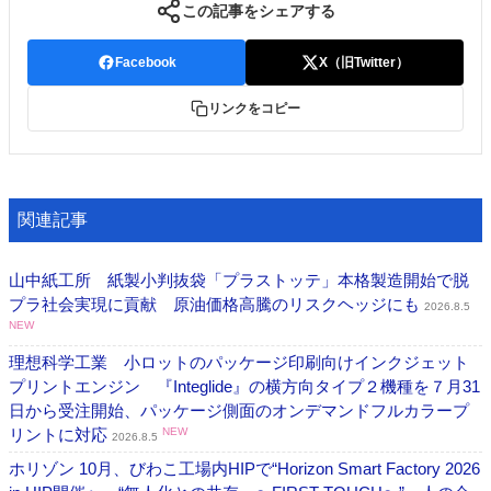
この記事をシェアする
Facebook
X（旧Twitter）
リンクをコピー
関連記事
山中紙工所 紙製小判抜袋「プラストッテ」本格製造開始で脱
プラ社会実現に貢献 原油価格高騰のリスクヘッジにも
2026.8.5
NEW
理想科学工業 小ロットのパッケージ印刷向けインクジェット
プリントエンジン 『Integlide』の横方向タイプ２機種を７月31
日から受注開始、パッケージ側面のオンデマンドフルカラープ
リントに対応
NEW
2026.8.5
ホリゾン 10月、びわこ工場内HIPで“Horizon Smart Factory 2026