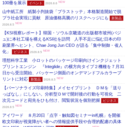
100冊を展示
NEW
イベント
2026.8.6
山中紙工所 紙製小判抜袋「プラストッテ」本格製造開始で脱
プラ社会実現に貢献 原油価格高騰のリスクヘッジにも
新製品
NEW
2026.8.5
【KSI視察レポート】韓国・ソウル京畿道の出版都市坡州(パジ
ュ)に本社工場を構えるKSI社を訪問 人手不足に悩む日本の印
刷業界へヒント、Chae Jong Jun CEO が語る「集中制御・省人
化」
NEW
ビジネス
2026.8.5
理想科学工業 小ロットのパッケージ印刷向けインクジェット
プリントエンジン 『Integlide』の横方向タイプ２機種を７月31
日から受注開始、パッケージ側面のオンデマンドフルカラープ
リントに対応
NEW
新製品
2026.8.5
【パーソナライズ印刷特集】メイセイプリント ＤＭを「送り
っぱなし」にしない。分析型ＤＭで開封後の行動を可視化 二
次元コードと宛先をひも付け、閲覧状況を個別把握
ビジネス
NEW
2026.8.5
アイワード ８月20日「点字・触知図セミナーin札幌」を開催
欧文印刷が視覚障がい者への情報提供手段や合理的配慮の具体
NEW