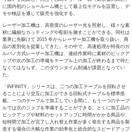
に国内初のショールーム機として最上位モデルを設置し、デ
特集・デジタル印刷 アイデアで勝負！ ～多様なビジネス・多彩な商材～
モや検証を通して販売を強化する。
JAPAN PACK 2023 特集
中古印刷機・製本機特集
2022 検査・校正特集
特集・デジタル印刷 ～ 新成長軌道を描く
レーザー加工機は、高密度のレーザー光を照射し、様々な素
材に繊細なカッティングや彫刻を施すことができる。同社は
案内
業界に先駆けて 2015 年からレーザー加工機を取り扱い、商
発刊案内
JFPI印刷用語集
印刷機材年鑑
品の差別化を提案してきた。その中で、高速処理が特長のガ
ルバノ方式レーザー加工機は、連続作業時に素材のピックア
運営
ップや次の加工の準備をテーブル上の加工が終わるまで待た
会社案内
購読・購入申し込み
サイトポリシー
なくてはならず、このダウンタイム削減が課題となってい
お問い合わせ
た。
「INFINITY」シリーズは、二つの加工テーブルを回転させ
ることにより交互に加工ができる回転式テーブルを標準搭
載。一つのテーブルで加工している間に、もう一つのテーブ
ルでは次のジョブを準備することができる。とくに加工品の
ピックアップや材料のセットアップに時間がかかる商品や、
短時間で加工が完了し入れ替え作業が多く発生する商品を製
造する場合の大幅な作業の効率化と総合的なスピードアップ