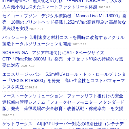
in HIP開催へ～“無人化との共存 〜FIRST TOUCH〜”、人の介
入を最小限に抑えたスマートファクトリーを体感
2026.8.3
セイコーエプソン デジタル捺染機「Monna Lisa ML-18000」発
売 18個のプリントヘッド搭載し252m²/hの高速印刷と高品位な
黒表現を実現
2026.7.21
パラシュート 印刷速度と材料コストを同時に改善するアクリル
製造トータルソリューションを開始
2026.7.14
SCREEN GA アジア市場向けにA4・8ページサイズ
CTP「PlateRite 8600MIII」発売 オフセット印刷の持続的な需
要に対応
2026.7.10
エコスリージャパン 5.3m幅UVロール・トゥ・ロールプリンタ
ー「VEXIS RTR5300」を発売 高い生産性とコストパフォーマ
ンスを両立
2026.7.9
マーストーケンソリューション フォークリフト後付けの安全
運転傾向管理システム「フォークセーフモニター スタンダード
版」発売 荷役現場の安全教育・改善活動・稼働率向上を支援
2026.7.3
ゲットワークス AI用GPUサーバー対応の特別仕様コンテナデ