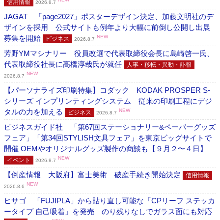
信用情報
2026.8.7
JAGAT 「page2027」ポスターデザイン決定、加藤文明社のデ
ザインを採用 公式サイトも例年より大幅に前倒し公開し出展
募集を開始
NEW
ビジネス
2026.8.7
芳野YMマシナリー 役員改選で代表取締役会長に島崎啓一氏、
代表取締役社長に髙橋淳哉氏が就任
人事・移転・異動・訃報
NEW
2026.8.7
【パーソナライズ印刷特集】コダック KODAK PROSPER S-
シリーズ インプリンティングシステム 従来の印刷工程にデジ
タルの力を加える
NEW
ビジネス
2026.8.7
ビジネスガイド社 「第67回ステーショナリー&ペーパーグッズ
フェア」「第34回STYLISH文具フェア」を東京ビッグサイトで
開催 OEMやオリジナルグッズ製作の商談も【９月２〜４日】
NEW
イベント
2026.8.7
【倒産情報 大阪府】富士美術 破産手続き開始決定
信用情報
NEW
2026.8.6
ヒサゴ 「FUJIPLA」から貼り直し可能な「CPリーフ ステッカ
ータイプ 自己吸着」を発売 のり残りなしでガラス面にも対応