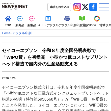
購読をお申込み
TOP
新商品
新製品
ＡＩ・デジタル
デジタル印刷
印刷通販
SDGs・地域
ポ
Home
–
デジタル印刷
インデックス
セイコーエプソン 令和８年度全国発明表彰で
TOP
新着記事
特集記事
動画コンテンツ
「WIPO賞」を初受賞 小型かつ低コストなプリント
インタビュー
コレクション
ヘッド構造で国内外の生産活動支える
カテゴリー一覧
新商品
新製品
ＡＩ・デジタル
デジタル印刷
印刷通販
2026.6.26
SDGs・地域
ポストプレス
ビジネス
イベント
信用情報
業界
セイコーエプソン株式会社は、令和８年度全国発明表彰で
市場・統計
人事・移転・異動・訃報
『小型で低コストな圧電方式インクジェットプリントヘッド
構造の発明（特許第5958568号）』が「WIPO賞」を受賞し
特集記事カテゴリー一覧
たことを発表した。セイコーエプソンにとって、WIPO賞の
2022 見える化・MIS特集