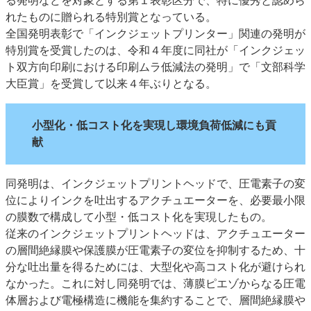
る発明などを対象とする第１表彰区分で、特に優秀と認めら
れたものに贈られる特別賞となっている。
全国発明表彰で「インクジェットプリンター」関連の発明が
特別賞を受賞したのは、令和４年度に同社が「インクジェッ
ト双方向印刷における印刷ムラ低減法の発明」で「文部科学
大臣賞」を受賞して以来４年ぶりとなる。
小型化・低コスト化を実現し環境負荷低減にも貢
献
同発明は、インクジェットプリントヘッドで、圧電素子の変
位によりインクを吐出するアクチュエーターを、必要最小限
の膜数で構成して小型・低コスト化を実現したもの。
従来のインクジェットプリントヘッドは、アクチュエーター
の層間絶縁膜や保護膜が圧電素子の変位を抑制するため、十
分な吐出量を得るためには、大型化や高コスト化が避けられ
なかった。これに対し同発明では、薄膜ピエゾからなる圧電
体層および電極構造に機能を集約することで、層間絶縁膜や