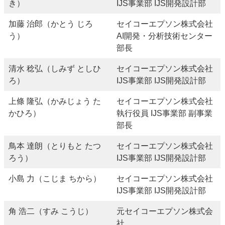
き）
IJS事業部 IJS開発設計部
加藤 治郎（かとう じろ
セイコーエプソン株式会社
う）
AI開発・分析技術センター
部長
清水 稔弘（しみず としひ
セイコーエプソン株式会社
ろ）
IJS事業部 IJS開発設計部
上條 隆弘（かみじょう た
セイコーエプソン株式会社
かひろ）
執行役員 IJS事業部 副事業
部長
鳥本 達朗（とりもと たつ
セイコーエプソン株式会社
ろう）
IJS事業部 IJS開発設計部
小島 力（こじま ちから）
セイコーエプソン株式会社
IJS事業部 IJS開発設計部
角 浩二（すみ こうじ）
元セイコーエプソン株式会
社