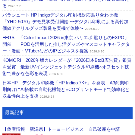
る
2026.7.7
パラシュート HP Indigoデジタル印刷機対応貼り合わせ機
「YHD-5070」デモ見学受付開始 〜デジタル印刷による高付加
価値アクリルグッズ製造を実機で体験〜
2026.6.30
FFGS 「Color Impact 2026 in東京 ハリエポ 貼りものEXPO」
開催 PODを活用した推し活グッズやマスコットキャラクタ
ー・漫画・VTuberなどのIPビジネスを提案
2026.6.26
KOMORI 2026年版カレンダーが「2026日本BtoB広告賞」銀賞
を受賞 最新UVインクジェットデジタル印刷機×オフセット技
術で豊かな色彩を表現
2026.6.30
日本HP デジタル印刷機「HP Indigo 7K+」を発表 A3商業印
刷向けにAI搭載の自動化機能とECOプリントモードで効率化と
収益性向上を支援
2026.6.24
最新記事
【倒産情報 新潟県】トーヨービジネス 自己破産を申請
NEW