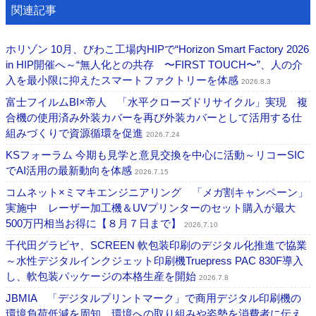
関連記事
ホリゾン 10月、びわこ工場内HIPで“Horizon Smart Factory 2026
in HIP開催へ～“無人化との共存 〜FIRST TOUCH〜”、人の介
入を最小限に抑えたスマートファクトリーを体感
2026.8.3
富士フイルムBI×帝人 「水平クローズドリサイクル」実現 複
合機の使用済み外装カバーを再び外装カバーとして活用する仕
組みづくりで資源循環を促進
2026.7.24
KSフォーラム 今期も見学と意見交換を中心に活動～リコーSIC
でAI活用の最新動向を体感
2026.7.15
コムネット×ミマキエンジニアリング 「メガ割キャンペーン」
実施中 レーザー加工機＆UVプリンターのセット購入が最大
500万円相当お得に【８月７日まで】
2026.7.10
千代田グラビヤ、SCREEN 軟包装印刷のデジタル化推進で協業
～水性デジタルインクジェット印刷機Truepress PAC 830F導入
し、軟包装パッケージの本格生産を開始
2026.7.8
JBMIA 「デジタルプリントマーク」で商用デジタル印刷機の
環境負荷低減を周知 環境への取り組みや姿勢を消費者に伝え