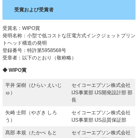
受賞および受賞者
受賞名：WIPO賞
発明名称：小型で低コストな圧電方式インクジェットプリン
トヘッド構造の発明
登録番号：特許第5958568号
受章者：以下のとおり（敬称略）
◆ WIPO賞
平井 栄樹（ひらい えいじ
セイコーエプソン株式会社
ゅ）
IJS事業部 IJS開発設計部 部
長
矢崎 士郎（やざき しろ
セイコーエプソン株式会社
う）
IJS事業部 IJS品質保証部
髙部 本規（たかべ もと
セイコーエプソン株式会社