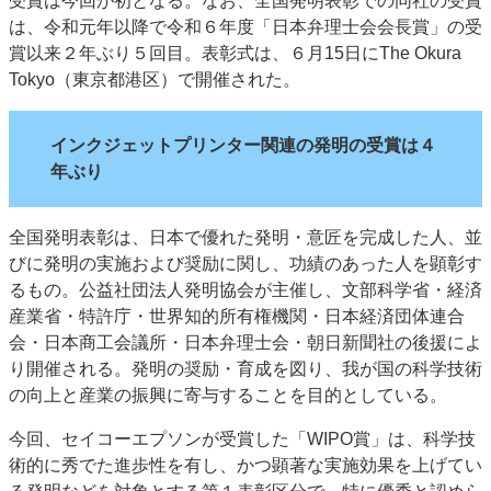
受賞は今回が初となる。なお、全国発明表彰での同社の受賞
特集・デジタル印刷 アイデアで勝負！ ～多様なビジネス・多彩な商材～
は、令和元年以降で令和６年度「日本弁理士会会長賞」の受
賞以来２年ぶり５回目。表彰式は、６月15日にThe Okura
JAPAN PACK 2023 特集
中古印刷機・製本機特集
2022 検査・校正特集
Tokyo（東京都港区）で開催された。
特集・デジタル印刷 ～ 新成長軌道を描く
案内
インクジェットプリンター関連の発明の受賞は４
発刊案内
JFPI印刷用語集
印刷機材年鑑
年ぶり
運営
全国発明表彰は、日本で優れた発明・意匠を完成した人、並
会社案内
購読・購入申し込み
サイトポリシー
びに発明の実施および奨励に関し、功績のあった人を顕彰す
お問い合わせ
るもの。公益社団法人発明協会が主催し、文部科学省・経済
産業省・特許庁・世界知的所有権機関・日本経済団体連合
会・日本商工会議所・日本弁理士会・朝日新聞社の後援によ
り開催される。発明の奨励・育成を図り、我が国の科学技術
の向上と産業の振興に寄与することを目的としている。
今回、セイコーエプソンが受賞した「WIPO賞」は、科学技
術的に秀でた進歩性を有し、かつ顕著な実施効果を上げてい