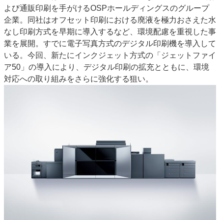
よび通販印刷を手がけるOSPホールディングスのグループ
特集・デジタル印刷 アイデアで勝負！ ～多様なビジネス・多彩な商材～
企業。同社はオフセット印刷における廃液を極力おさえた水
JAPAN PACK 2023 特集
中古印刷機・製本機特集
2022 検査・校正特集
なし印刷方式を早期に導入するなど、環境配慮を重視した事
特集・デジタル印刷 ～ 新成長軌道を描く
業を展開。すでに電子写真方式のデジタル印刷機を導入して
いる。今回、新たにインクジェット方式の「ジェットファイ
案内
ア50」の導入により、デジタル印刷の拡充とともに、環境
発刊案内
JFPI印刷用語集
印刷機材年鑑
対応への取り組みをさらに強化する狙い。
運営
会社案内
購読・購入申し込み
サイトポリシー
お問い合わせ