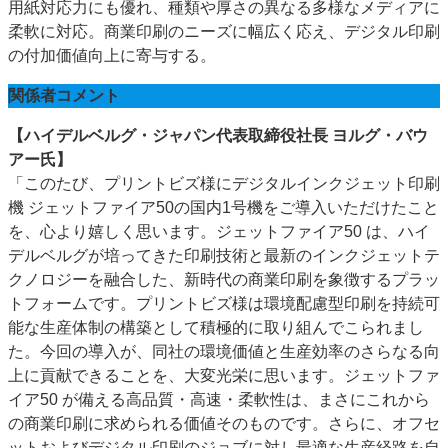
用紙対応力にも優れ、種類や厚さの異なる多様なメディアに
柔軟に対応。商業印刷のニーズに幅広く応え、デジタル印刷
の付加価値向上に寄与する。
関係者コメント
【ハイデルベルグ・ジャパン代表取締役社長 ヨルグ・バウ
アー氏】
「このたび、プリントビズ様にデジタルインクジェット印刷
機 ジェットファイア50の国内1号機をご導入いただけたこと
を、心より嬉しく思います。ジェットファイア50 は、ハイ
デルベルグが培ってきた印刷技術と最新のインクジェットテ
クノロジーを融合した、新時代の商業印刷を象徴するプラッ
トフォームです。プリントビズ様は環境配慮型印刷を持続可
能な生産体制の構築として積極的に取り組んでこられまし
た。今回の導入が、同社の環境価値と生産効率のさらなる向
上に貢献できることを、大変光栄に思います。ジェットファ
イア50 が備える高品質・高速・柔軟性は、まさにこれから
の商業印刷に求められる価値そのものです。さらに、オフセ
ットおよびデジタル印刷のジョブに対し最適な生産経路を自