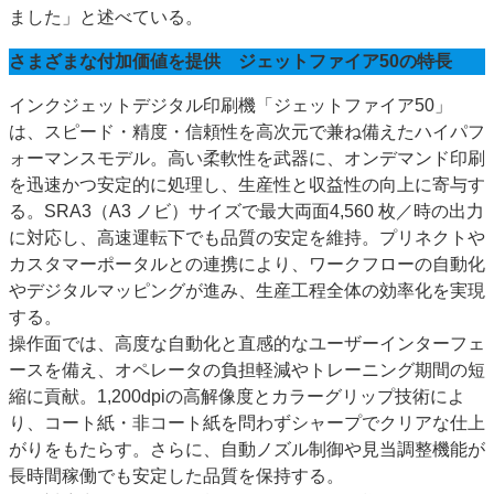
ました」と述べている。
さまざまな付加価値を提供 ジェットファイア50の特長
インクジェットデジタル印刷機「ジェットファイア50」
は、スピード・精度・信頼性を高次元で兼ね備えたハイパフ
ォーマンスモデル。高い柔軟性を武器に、オンデマンド印刷
を迅速かつ安定的に処理し、生産性と収益性の向上に寄与す
る。SRA3（A3 ノビ）サイズで最大両面4,560 枚／時の出力
に対応し、高速運転下でも品質の安定を維持。プリネクトや
カスタマーポータルとの連携により、ワークフローの自動化
やデジタルマッピングが進み、生産工程全体の効率化を実現
する。
操作面では、高度な自動化と直感的なユーザーインターフェ
ースを備え、オペレータの負担軽減やトレーニング期間の短
縮に貢献。1,200dpiの高解像度とカラーグリップ技術によ
り、コート紙・非コート紙を問わずシャープでクリアな仕上
がりをもたらす。さらに、自動ノズル制御や見当調整機能が
長時間稼働でも安定した品質を保持する。