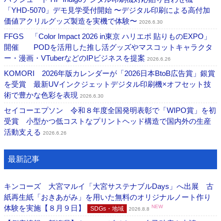
「YHD-5070」デモ見学受付開始 〜デジタル印刷による高付加
価値アクリルグッズ製造を実機で体験〜
2026.6.30
FFGS 「Color Impact 2026 in東京 ハリエポ 貼りものEXPO」
開催 PODを活用した推し活グッズやマスコットキャラクタ
ー・漫画・VTuberなどのIPビジネスを提案
2026.6.26
KOMORI 2026年版カレンダーが「2026日本BtoB広告賞」銀賞
を受賞 最新UVインクジェットデジタル印刷機×オフセット技
術で豊かな色彩を表現
2026.6.30
セイコーエプソン 令和８年度全国発明表彰で「WIPO賞」を初
受賞 小型かつ低コストなプリントヘッド構造で国内外の生産
活動支える
2026.6.26
最新記事
キンコーズ 大宮マルイ「大宮サステナブルDays」へ出展 古
紙再生紙「おきあがみ」を用いた無料のオリジナルノート作り
体験を実施【８月９日】
NEW
SDGs・地域
2026.8.8