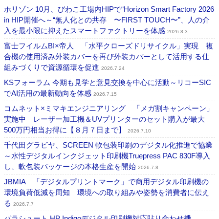
ホリゾン 10月、びわこ工場内HIPで“Horizon Smart Factory 2026
in HIP開催へ～“無人化との共存 〜FIRST TOUCH〜”、人の介
入を最小限に抑えたスマートファクトリーを体感
2026.8.3
富士フイルムBI×帝人 「水平クローズドリサイクル」実現 複
合機の使用済み外装カバーを再び外装カバーとして活用する仕
組みづくりで資源循環を促進
2026.7.24
KSフォーラム 今期も見学と意見交換を中心に活動～リコーSIC
でAI活用の最新動向を体感
2026.7.15
コムネット×ミマキエンジニアリング 「メガ割キャンペーン」
実施中 レーザー加工機＆UVプリンターのセット購入が最大
500万円相当お得に【８月７日まで】
2026.7.10
千代田グラビヤ、SCREEN 軟包装印刷のデジタル化推進で協業
～水性デジタルインクジェット印刷機Truepress PAC 830F導入
し、軟包装パッケージの本格生産を開始
2026.7.8
JBMIA 「デジタルプリントマーク」で商用デジタル印刷機の
環境負荷低減を周知 環境への取り組みや姿勢を消費者に伝え
る
2026.7.7
パラシュート HP Indigoデジタル印刷機対応貼り合わせ機