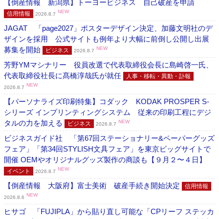
【倒産情報 新潟県】トーヨービジネス 自己破産を申請
NEW
信用情報
2026.8.7
JAGAT 「page2027」ポスターデザイン決定、加藤文明社のデ
ザインを採用 公式サイトも例年より大幅に前倒し公開し出展
募集を開始
NEW
ビジネス
2026.8.7
芳野YMマシナリー 役員改選で代表取締役会長に島崎啓一氏、
代表取締役社長に髙橋淳哉氏が就任
人事・移転・異動・訃報
NEW
2026.8.7
【パーソナライズ印刷特集】コダック KODAK PROSPER S-
シリーズ インプリンティングシステム 従来の印刷工程にデジ
タルの力を加える
NEW
ビジネス
2026.8.7
ビジネスガイド社 「第67回ステーショナリー&ペーパーグッズ
フェア」「第34回STYLISH文具フェア」を東京ビッグサイトで
開催 OEMやオリジナルグッズ製作の商談も【９月２〜４日】
NEW
イベント
2026.8.7
【倒産情報 大阪府】富士美術 破産手続き開始決定
信用情報
NEW
2026.8.6
ヒサゴ 「FUJIPLA」から貼り直し可能な「CPリーフ ステッカ