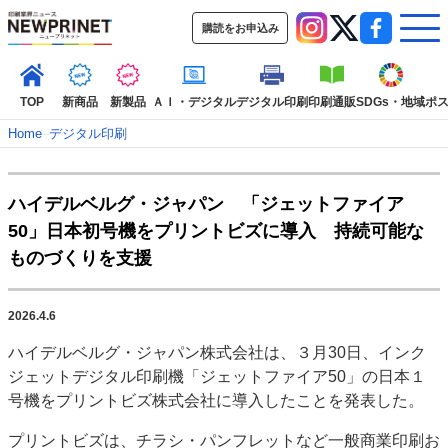
購読をお申込み
TOP
新商品
新製品
ＡＩ・デジタル
デジタル印刷
印刷通販
SDGs・地域
ポ
Home
–
デジタル印刷
インデックス
ハイデルベルグ・ジャパン 「ジェットファイア
TOP
新着記事
特集記事
動画コンテンツ
50」日本初号機をプリントビズに導入 持続可能な
インタビュー
コレクション
ものづくりを支援
カテゴリー一覧
新商品
新製品
ＡＩ・デジタル
デジタル印刷
印刷通販
2026.4.6
SDGs・地域
ポストプレス
ビジネス
イベント
信用情報
業界
ハイデルベルグ・ジャパン株式会社は、３月30日、インク
市場・統計
人事・移転・異動・訃報
ジェットデジタル印刷機「ジェットファイア50」の日本１
号機をプリントビズ株式会社に導入したことを発表した。
特集記事カテゴリー一覧
プリントビズは、チラシ・パンフレットなど一般商業印刷お
2022 見える化・MIS特集