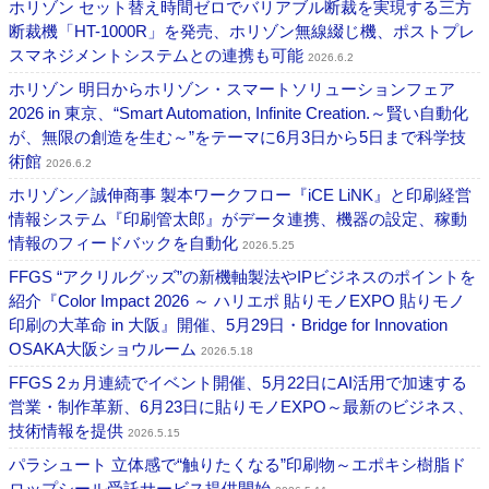
ホリゾン セット替え時間ゼロでバリアブル断裁を実現する三方
断裁機「HT-1000R」を発売、ホリゾン無線綴じ機、ポストプレ
スマネジメントシステムとの連携も可能
2026.6.2
ホリゾン 明日からホリゾン・スマートソリューションフェア
2026 in 東京、“Smart Automation, Infinite Creation.～賢い自動化
が、無限の創造を生む～”をテーマに6月3日から5日まで科学技
術館
2026.6.2
ホリゾン／誠伸商事 製本ワークフロー『iCE LiNK』と印刷経営
情報システム『印刷管太郎』がデータ連携、機器の設定、稼動
情報のフィードバックを自動化
2026.5.25
FFGS “アクリルグッズ”の新機軸製法やIPビジネスのポイントを
紹介『Color Impact 2026 ～ ハリエポ 貼りモノEXPO 貼りモノ
印刷の大革命 in 大阪』開催、5月29日・Bridge for Innovation
OSAKA大阪ショウルーム
2026.5.18
FFGS 2ヵ月連続でイベント開催、5月22日にAI活用で加速する
営業・制作革新、6月23日に貼りモノEXPO～最新のビジネス、
技術情報を提供
2026.5.15
パラシュート ⽴体感で“触りたくなる”印刷物～エポキシ樹脂ド
ロップシール受託サービス提供開始