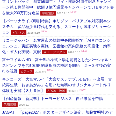
プリントパック 創業56周年・サイト開設24周年記念キャンペ
ーン第１弾開催中 総額３億円還元キャンペーンでJTBギフト券
を最大200万円分進呈
NEW
印刷通販
2026.8.10
【パーソナライズ印刷特集】ホリゾン バリアブル対応製本シ
ステム 多品種少量時代を支える、スマートな製本ソリューシ
ョン
NEW
ビジネス
2026.8.10
リコージャパン 名古屋市の鶴舞中央図書館で「AI音声コンシ
ェルジュ」実証実験を実施 図書館の案内業務の高度化・効率
化・省人化実現に貢献
NEW
ＡＩ・デジタル
2026.8.10
富士フイルムHD 富士BIの株式上場を前提としたパーシャル・
スピンオフを含む戦略的選択肢の検討を開始 ２〜３年後の実
行を視野
NEW
ビジネス
2026.8.9
キンコーズ 大宮マルイ「大宮サステナブルDays」へ出展 古
紙再生紙「おきあがみ」を用いた無料のオリジナルノート作り
体験を実施【８月９日】
NEW
SDGs・地域
2026.8.8
【倒産情報 新潟県】トーヨービジネス 自己破産を申請
信用情報
2026.8.7
JAGAT 「page2027」ポスターデザイン決定、加藤文明社のデ