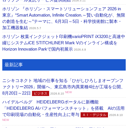
2026.5.11
ホリゾン 『ホリゾン・スマートソリューションフェア 2026 in
東京』“Smart Automation, Infinite Creation.～賢い自動化が、無限
の創造を生む～”テーマに、6月3日～5日・科学技術館に製本・
加工機器集結
2026.5.7
ホリゾン 枚葉インクジェット印刷機varioPRINT iX3200と高速中
綴じシステムiCE STITCHLINER Mark Vのインライン構成を
Horizon Innovation Parkで国内初展示
2026.4.9
最新記事
ニシキコネクト 地域の仕事を知る「ひがしひろしまオープンフ
ァクトリー2026」開催へ、東広島市内異業種4社が工場を公開、
8月20日～22日
NEW
ビジネス
2026.8.10
ハイデルベルグ HEIDELBERGポータルに新機能
「HEIDELBERG AIパフォーマンスチャット」を搭載 AIの活用
で印刷現場の自動化・生産性向上に寄与
ＡＩ・デジタル
2026.8.10
NEW