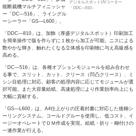
デジタルスポットUVコーター
能断裁機マルチフィニッシャ
特集・デジタル印刷 アイデアで勝負！ ～多様なビジネス・多彩な商材～
「DDC―810」
ー「DC―516」、ライングル
JAPAN PACK 2023 特集
中古印刷機・製本機特集
2022 検査・校正特集
ーシーラー「GS―L600」。
特集・デジタル印刷 ～ 新成長軌道を描く
「DDC―810」は、加飾（厚盛デジタルスポット）印刷加工
案内
を簡単操作で版を作らずに１枚から加工が可能。ニスによる
発刊案内
JFPI印刷用語集
印刷機材年鑑
艶やかな輝き、触れたくなる立体感を印刷物に与え高級感を
高める。
運営
会社案内
購読・購入申し込み
サイトポリシー
「DC―516」は、各種オプションモジュールを組み合わせ
お問い合わせ
る事で、スリット、カット、クリース（凹凸クリース）、ミ
シン目処理に対応。顧客の処理内容に応じてモジュールが選
択可能。また大容量給紙、高速処理により作業効率向上にも
大幅に貢献する。
「GS―L600」は、A4仕上がりの圧着封書に対応した後糊シ
ーリングシステム。コールドグルーを使用し、低コスト、イ
ージーオペレートでＤＭ作成を実現。給紙・折り・糊付けの
一連作業が行える。