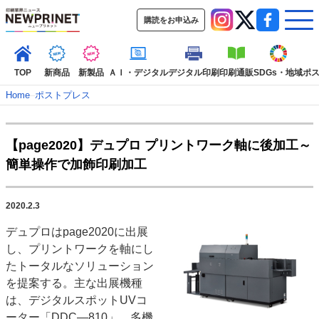
購読をお申込み
TOP
新商品
新製品
ＡＩ・デジタル
デジタル印刷
印刷通販
SDGs・地域
ポ
Home
–
ポストプレス
インデックス
【page2020】デュプロ プリントワーク軸に後加工～
TOP
新着記事
特集記事
動画コンテンツ
簡単操作で加飾印刷加工
インタビュー
コレクション
カテゴリー一覧
2020.2.3
新商品
新製品
ＡＩ・デジタル
デジタル印刷
印刷通販
デュプロはpage2020に出展
SDGs・地域
ポストプレス
ビジネス
イベント
信用情報
業界
し、プリントワークを軸にし
市場・統計
人事・移転・異動・訃報
たトータルなソリューション
を提案する。主な出展機種
特集記事カテゴリー一覧
は、デジタルスポットUVコ
2022 見える化・MIS特集
ーター「DDC―810」、多機