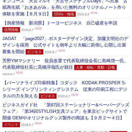
キンコーズ 大宮マルイ「大宮サステナブルDays」へ出展 古
紙再生紙「おきあがみ」を用いた無料のオリジナルノート作り
体験を実施【８月９日】
NEW
SDGs・地域
2026.8.8
【倒産情報 新潟県】トーヨービジネス 自己破産を申請
NEW
信用情報
2026.8.7
JAGAT 「page2027」ポスターデザイン決定、加藤文明社のデ
ザインを採用 公式サイトも例年より大幅に前倒し公開し出展
募集を開始
NEW
ビジネス
2026.8.7
芳野YMマシナリー 役員改選で代表取締役会長に島崎啓一氏、
代表取締役社長に髙橋淳哉氏が就任
人事・移転・異動・訃報
NEW
2026.8.7
【パーソナライズ印刷特集】コダック KODAK PROSPER S-
シリーズ インプリンティングシステム 従来の印刷工程にデジ
タルの力を加える
NEW
ビジネス
2026.8.7
ビジネスガイド社 「第67回ステーショナリー&ペーパーグッズ
フェア」「第34回STYLISH文具フェア」を東京ビッグサイトで
開催 OEMやオリジナルグッズ製作の商談も【９月２〜４日】
NEW
イベント
2026.8.7