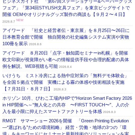
ビジネスガイド社 「第67回ステーショナリー&ペーパーグッズ
フェア」「第34回STYLISH文具フェア」を東京ビッグサイトで
開催 OEMやオリジナルグッズ製作の商談も【９月２〜４日】
NEW
2026.8.7
アイワード 「社史と経営者伝・東京展」を８月25日〜26日に
日本教育会館で開催 独自開発の社史編集システム実演や実物
100冊を展示
2026.8.6
アイワード ８月20日「点字・触知図セミナーin札幌」を開催
欧文印刷が視覚障がい者への情報提供手段や合理的配慮の具体
例を解説、WEB視聴も可能
2026.8.4
いけうち ミスト冷房による熱中症対策の「無料デモ体験会」
を全国５拠点で開催 実機による霧の体感や技術相談を実施
【７月31日・８月７日】
2026.8.3
ホリゾン 10月、びわこ工場内HIPで“Horizon Smart Factory 2026
in HIP開催へ～“無人化との共存 〜FIRST TOUCH〜”、人の介
入を最小限に抑えたスマートファクトリーを体感
2026.8.3
RMGT サマーショー 2026を開催 「Green Printing Evolution
―“選ばれる”ための環境戦略」 経営・労働・地球の3つの「環
境」をキーワードにセミナーと最新技術のソリューションを実