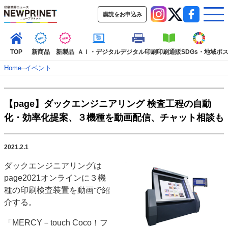
購読をお申込み
TOP
新商品
新製品
ＡＩ・デジタル
デジタル印刷
印刷通販
SDGs・地域
ポ
Home
–
イベント
インデックス
【page】ダックエンジニアリング 検査工程の自動
TOP
新着記事
特集記事
動画コンテンツ
化・効率化提案、３機種を動画配信、チャット相談も
インタビュー
コレクション
カテゴリー一覧
2021.2.1
新商品
新製品
ＡＩ・デジタル
デジタル印刷
印刷通販
ダックエンジニアリングは
SDGs・地域
ポストプレス
ビジネス
イベント
信用情報
業界
page2021オンラインに３機
市場・統計
人事・移転・異動・訃報
種の印刷検査装置を動画で紹
介する。
特集記事カテゴリー一覧
「MERCY－touch Coco！フ
2022 見える化・MIS特集