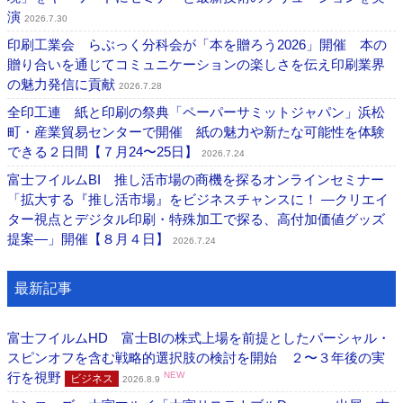
演
2026.7.30
印刷工業会 らぶっく分科会が「本を贈ろう2026」開催 本の
贈り合いを通じてコミュニケーションの楽しさを伝え印刷業界
の魅力発信に貢献
2026.7.28
全印工連 紙と印刷の祭典「ペーパーサミットジャパン」浜松
町・産業貿易センターで開催 紙の魅力や新たな可能性を体験
できる２日間【７月24〜25日】
2026.7.24
富士フイルムBI 推し活市場の商機を探るオンラインセミナー
「拡大する『推し活市場』をビジネスチャンスに！ ―クリエイ
ター視点とデジタル印刷・特殊加工で探る、高付加価値グッズ
提案―」開催【８月４日】
2026.7.24
最新記事
富士フイルムHD 富士BIの株式上場を前提としたパーシャル・
スピンオフを含む戦略的選択肢の検討を開始 ２〜３年後の実
行を視野
NEW
ビジネス
2026.8.9