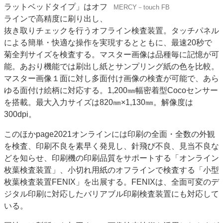
ラットベッドタイプ」はオフ
MERCY－touch FB
特集・デジタル印刷 アイデアで勝負！ ～多様なビジネス・多彩な商材～
ラインで高精度に刷り出し、
JAPAN PACK 2023 特集
中古印刷機・製本機特集
2022 検査・校正特集
抜き取りチェックを行うオフライン検査装置。タッチパネル
特集・デジタル印刷 ～ 新成長軌道を描く
による簡単・快適な操作を実現するとともに、最速20秒で
菊全判サイズを検査する。マスター画像は品種毎に記憶が可
案内
能。あおり機能では刷出し紙とサンプリング紙の色を比較。
発刊案内
JFPI印刷用語集
印刷機材年鑑
マスター画像１面に対し多面付け画像の検査が可能で、あら
ゆる面付け絵柄に対応する。1,200㎜幅密着型Cocoセンサー
運営
を搭載。最大入力サイズは820㎜×1,130㎜。解像度は
会社案内
購読・購入申し込み
サイトポリシー
300dpi。
お問い合わせ
このほかpage2021オンラインには印刷の全面・全数の外観
を検査、印刷不良を素早く発見し、針飛び不良、見当不良な
どを知らせ、印刷機の印刷品質をサポートする「オンライン
枚葉検査装置」、小切れ用紙のオフラインで検査する「小型
枚葉検査装置FENIX」を出展する。FENIXは、全面可変のデ
ジタル印刷に対応したバリアブル印刷検査装置にも対応して
いる。