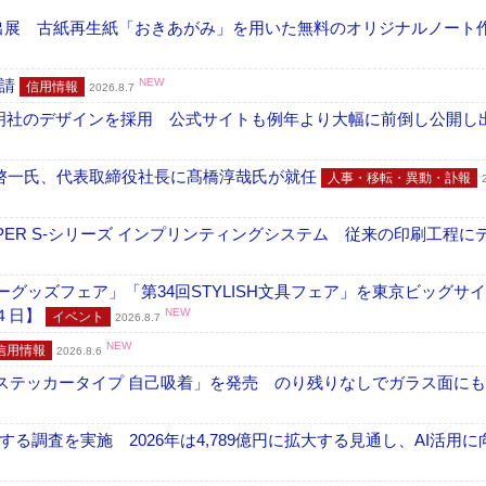
へ出展 古紙再生紙「おきあがみ」を用いた無料のオリジナルノート
申請
NEW
信用情報
2026.8.7
加藤文明社のデザインを採用 公式サイトも例年より大幅に前倒し公開し
啓一氏、代表取締役社長に髙橋淳哉氏が就任
人事・移転・異動・訃報
PER S-シリーズ インプリンティングシステム 従来の印刷工程に
グッズフェア」「第34回STYLISH文具フェア」を東京ビッグサ
４日】
NEW
イベント
2026.8.7
NEW
信用情報
2026.8.6
フ ステッカータイプ 自己吸着」を発売 のり残りなしでガラス面に
調査を実施 2026年は4,789億円に拡大する見通し、AI活用に