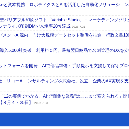
elexistenceと資本提携 ロボティクスとAIを活用した自動化ソリューショ
アブル印刷ソフト「Variable Studio」・マーケティングソリ
ーソナライズ印刷DMで来場率20％達成
2026.7.31
ガバメントAI源内」向け大規模データセット整備を推進 行政文書18
入5,000社突破 利用料０円、最短翌日納品で名刺管理のDXを支
ラットフォームを開発 AIで部品準備・手順提示を支援して保守プロ
「リコーAIコンサルティング株式会社」設立 企業のAX実現を支
「12の実例でわかる。AIで“面倒な業務”はここまで変えられる」開
【８月４・25日】
2026.7.23