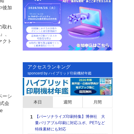
知
や後加
の取れ
ン』、
ァクト
アクセスランキング
sponcerd by ハイブリッド印刷機材年鑑
ベーシ
本日
週間
月間
株式会
e
【パーソナライズ印刷特集】博伸社 大
日印
量バリアブル印刷に対応ユポ、PETなど
た個
特殊素材にも対応
彰」