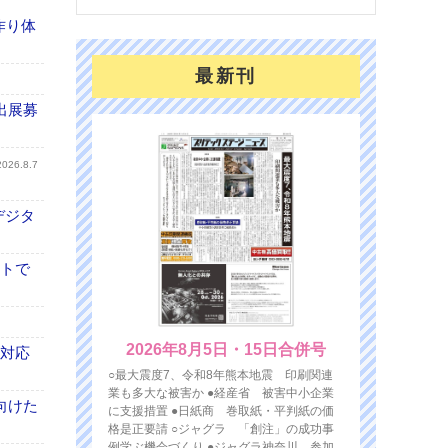
作り体
最新刊
出展募
2026.8.7
デジタ
イトで
2026年8月5日・15日合併号
も対応
○最大震度7、令和8年熊本地震 印刷関連
業も多大な被害か ●経産省 被害中小企業
向けた
に支援措置 ●日紙商 巻取紙・平判紙の価
格是正要請 ○ジャグラ 「創注」の成功事
例学ぶ機会づくり ●ジャグラ神奈川 参加