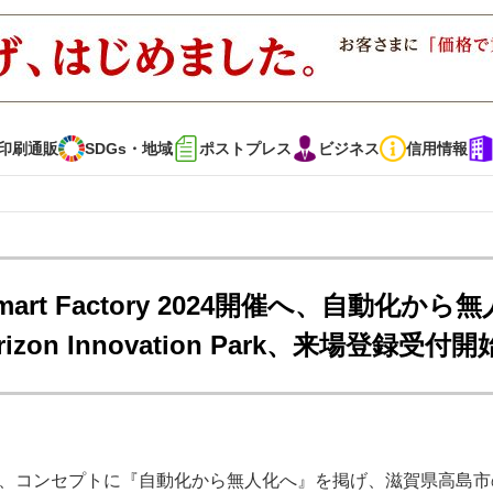
印刷通販
SDGs・地域
ポストプレス
ビジネス
信用情報
インタビュー
コレクション
Smart Factory 2024開催へ、自動化から
on Innovation Park、来場登録受付開
通販
SDGs・地域
ポストプレス
ビジネス
イベント
信用情報
で勝負！ ～多様なビジネス・多彩な商材～
JAPAN PACK 2023 特集
日間、コンセプトに『自動化から無人化へ』を掲げ、滋賀県高島市