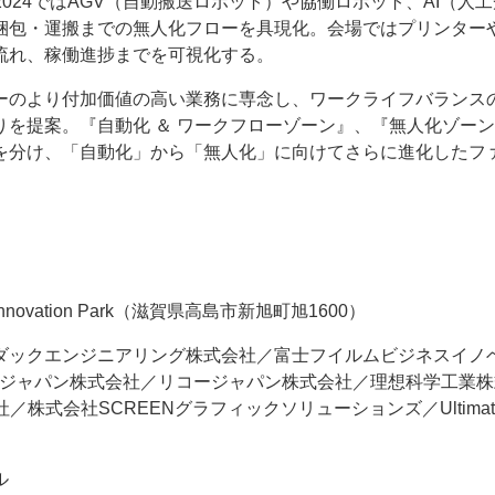
024ではAGV（自動搬送ロボット）や協働ロボット、AI（人工
梱包・運搬までの無人化フローを具現化。会場ではプリンター
流れ、稼働進捗までを可視化する。
ーのより付加価値の高い業務に専念し、ワークライフバランス
を提案。『自動化 ＆ ワークフローゾーン』、『無人化ゾー
を分け、「自動化」から「無人化」に向けてさらに進化したフ
ovation Park（滋賀県高島市新旭町旭1600）
ダックエンジニアリング株式会社／富士フイルムビジネスイノ
ルタジャパン株式会社／リコージャパン株式会社／理想科学工業
株式会社SCREENグラフィックソリューションズ／Ultimat
ル