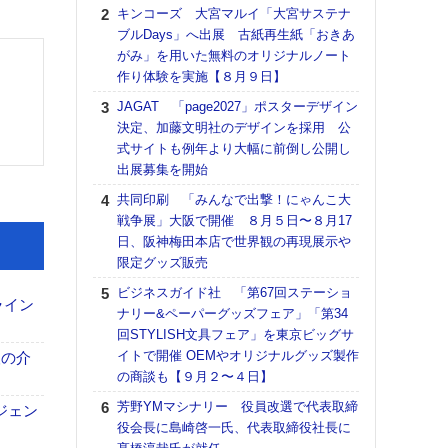
る
キンコーズ 大宮マルイ「大宮サステナ
ブルDays」へ出展 古紙再生紙「おきあ
DNP
がみ」を用いた無料のオリジナルノート
上の
作り体験を実施【８月９日】
意識
時代
JAGAT 「page2027」ポスターデザイン
る組
決定、加藤文明社のデザインを採用 公
式サイトも例年より大幅に前倒し公開し
【パ
出展募集を開始
量バ
特殊
共同印刷 「みんなで出撃！にゃんこ大
戦争展」大阪で開催 ８月５日〜８月17
ホリゾ
日、阪神梅田本店で世界観の再現展示や
で“Hor
限定グッズ販売
催へ～
TO
ビジネスガイド社 「第67回ステーショ
ライン
スマ
ナリー&ペーパーグッズフェア」「第34
回STYLISH文具フェア」を東京ビッグサ
理想
イトで開催 OEMやオリジナルグッズ製作
刷向
、人の介
の商談も【９月２〜４日】
ン 『
を７
芳野YMマシナリー 役員改選で代表取締
ジェン
面の
役会長に島崎啓一氏、代表取締役社長に
対応