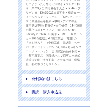
してよかったと思える活動を ●ジャグラ栃
木 来年9月に関地協栃木大会 ●JPMA・プ
リデジ協 IGAS2027出展募集・相談会 ○ハ
イデルベルグ・ジャパン 「SPARK」テー
マに最適生産を提案 ●印刷メディア年金
運用収益率8％超確保 ●全印健保 11年連続
の黒字決算 ○ホリゾン Horizon Smart
Factory 2026 in HIP開催 ●RMGT サマーシ
ョー2026盛況に ●印刷工業会 3回目の
「本を贈ろう」 ○全印工連・日紙商 ペー
パーサミットジャパンに4,000人超 ●キング
コーポレーション 会場限定商品を販売 ●
中外写真薬品 国際紙パルプ商事に全株式
譲渡 ●文伸・清水工房・けやき出版・緑陽
社 初の本づくりマルシェ
発刊案内はこちら
購読・購入申込先