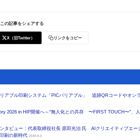
この記事をシェアする
X（旧Twitter）
リンクをコピー
リアブル印刷システム「PICバリアブル」 追跡QRコードやオン
ctory 2026 in HIP開催へ～“無人化との共存 〜FIRST TOUCH〜”
タビュー：代表取締役社長 原田光治 氏 AIクリエイティブエー
ズ印刷の新時代
2026.8.3