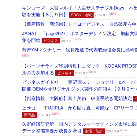
キンコーズ 大宮マルイ「大宮サステナブルDays」
験を実施【８月９日】
NEW
SDGs・地域
2026.8.8
【倒産情報 新潟県】トーヨービジネス 自己破産を
JAGAT 「page2027」ポスターデザイン決定、
集を開始
NEW
ビジネス
2026.8.7
芳野YMマシナリー 役員改選で代表取締役会長に島崎
NEW
【パーソナライズ印刷特集】コダック KODAK PROS
ルの力を加える
NEW
ビジネス
2026.8.7
ビジネスガイド社 「第67回ステーショナリー&ペーパー
開催 OEMやオリジナルグッズ製作の商談も【９月２〜
【倒産情報 大阪府】富士美術 破産手続き開始決定
ヒサゴ 「FUJIPLA」から貼り直し可能な「CPリー
NEW
新商品
2026.8.6
矢野経済研究所 国内デジタルマーケティング市場に関する
データ整備需要が成長を牽引
NEW
市場・統計
2026.8.6