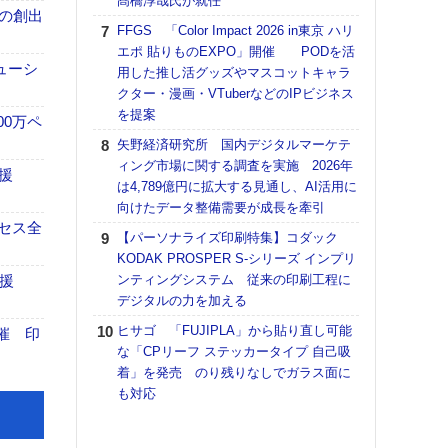
髙橋淳哉氏が就任
ンの創出
【K
FFGS 「Color Impact 2026 in東京 ハリ
道の
エポ 貼りものEXPO」開催 PODを活
える
ューシ
用した推し活グッズやマスコットキャラ
の印刷
クター・漫画・VTuberなどのIPビジネス
CE
を提案
00万ペ
【ペ
矢野経済研究所 国内デジタルマーケテ
ト】
ィング市場に関する調査を実施 2026年
援
アで
は4,789億円に拡大する見通し、AI活用に
向けたデータ整備需要が成長を牽引
KO
セス全
体製
【パーソナライズ印刷特集】コダック
KODAK PROSPER S-シリーズ インプリ
【パ
援
ンティングシステム 従来の印刷工程に
士フ
デジタルの力を加える
パン
書を
ヒサゴ 「FUJIPLA」から貼り直し可能
催 印
ツー
な「CPリーフ ステッカータイプ 自己吸
トも
着」を発売 のり残りなしでガラス面に
も対応
富士
地・
付表