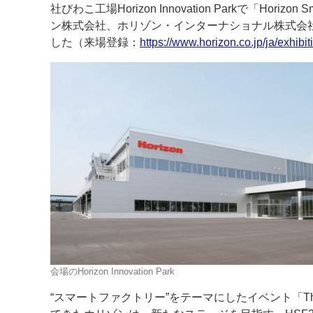
社びわこ工場Horizon Innovation Parkで「Horiz
ン株式会社、ホリゾン・インターナショナル株式会
案内
した（来場登録：
https://www.horizon.co.jp/ja/exhibi
発刊案内
JFPI印刷用語集
印刷機材年鑑
運営
会社案内
購読・購入申し込み
サイトポリシ
会場のHorizon Innovation Park
“スマートファクトリー”をテーマにしたイベント「Think