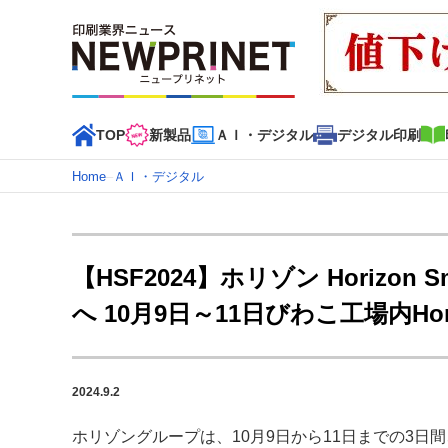
TOP
新製品
ＡＩ・デジタル
デジタル印刷
Home
–
ＡＩ・デジタル
インデックス
TOP
新着記事
特集記事
動画コンテンツ
【HSF2024】ホリゾン Horizon 
カテゴリー一覧
へ 10月9日～11日びわこ工場内Horiz
新商品
新製品
ＡＩ・デジタル
デジタル印刷
印刷
特集記事カテゴリー一覧
2024.9.2
2022 見える化・MIS特集
特集・デジタル印刷 アイデア
特集・デジタル印刷 ～ 新成長軌道を描く
ホリゾングループは、10月9日から11日までの3