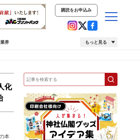
購読をお申込み
業界
もっと見る
新商品
イベント
市場・統計
人事・移転・異動・訃報
無人化
始
業界
市場・統計
人事・移転・異動・訃報
中古印刷機・製本機特集
2022 検査・校正特集
の本