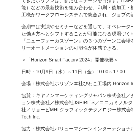
てきたホリゾンは、新たなステージを目指す。HSF2
能）などの最新技術を組み合わせ、印刷・後加工・
工機がワークフローシステムで統合され、ジョブの
会期中は実演やセミナーなどを通して、オペレータ
た働き方へとシフトすることが可能になる現場づくり
『ニューフォーカスゾーン』の３つのゾーンに会場
リーオートメーションの可能性が体感できる。
＜「Horizon Smart Factory 2024」開催概要＞
日時：10月9日（水）～11日（金）10:00～17:00
会場：株式会社ホリゾン本社びわこ工場内 Horizon Inn
協賛：キヤノンマーケティングジャパン株式会社／
ョン株式会社／株式会社JSPIRITS／コニカミノ
社／リョービMHI グラフィックテクノロジー株式会社／
Tech Inc.
協力：株式会社バリューマシーンインターナショナ