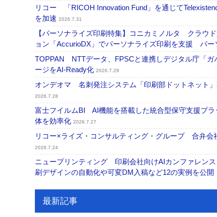
リコー 「RICOH Innovation Fund」を通じてT
を加速
2026.7.31
【パーソナライズ印刷特集】コニカミノルタ クラウド型バリ
ョン「AccurioDX」でパーソナライズ印刷を支援 パ
TOPPAN NTTデータ、FPSCと連携しデジタル庁「
ージをAI-Ready化
2026.7.29
オンデオマ 名刺発注システム「印刷部ドットネット」導
2026.7.28
富士フイルムBI AI機能を搭載した統合型保守支援プ
体を効率化
2026.7.27
リコー×ライズ・コンサルティング・グループ 合弁会社
2026.7.24
ニュープリンティング 印刷会社向けAIカンファレンス
刷デザインの自動化や可変DM入稿など12の実例を公開
最新記事