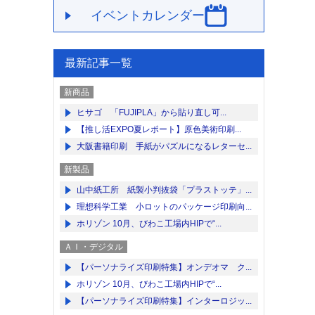
イベントカレンダー
最新記事一覧
新商品
ヒサゴ 「FUJIPLA」から貼り直し可...
【推し活EXPO夏レポート】原色美術印刷...
大阪書籍印刷 手紙がパズルになるレターセ...
新製品
山中紙工所 紙製小判抜袋「プラストッテ」...
理想科学工業 小ロットのパッケージ印刷向...
ホリゾン 10月、びわこ工場内HIPで“...
ＡＩ・デジタル
【パーソナライズ印刷特集】オンデオマ ク...
ホリゾン 10月、びわこ工場内HIPで“...
【パーソナライズ印刷特集】インターロジッ...