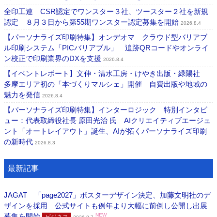
全印工連 CSR認定でワンスター３社、ツースター２社を新規
認定 ８月３日から第55期ワンスター認定募集を開始
2026.8.4
【パーソナライズ印刷特集】オンデオマ クラウド型バリアブ
ル印刷システム「PICバリアブル」 追跡QRコードやオンライ
ン校正で印刷業界のDXを支援
2026.8.4
【イベントレポート】文伸・清水工房・けやき出版・緑陽社
多摩エリア初の「本づくりマルシェ」開催 自費出版や地域の
魅力を発信
2026.8.4
【パーソナライズ印刷特集】インターロジック 特別インタビ
ュー：代表取締役社長 原田光治 氏 AIクリエイティブエージェ
ント「オートレイアウト」誕生、AIが拓くパーソナライズ印刷
の新時代
2026.8.3
最新記事
JAGAT 「page2027」ポスターデザイン決定、加藤文明社のデ
ザインを採用 公式サイトも例年より大幅に前倒し公開し出展
募集を開始
NEW
ビジネス