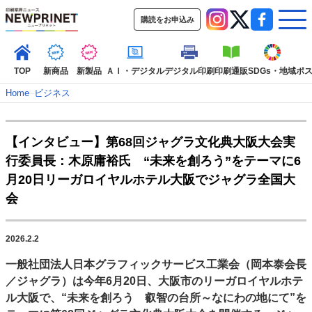
購読をお申込み
TOP
新商品
新製品
ＡＩ・デジタル
デジタル印刷
印刷通販
SDGs・地域
ポ
Home
–
ビジネス
インデックス
【インタビュー】第68回ジャグラ文化典大阪大会実
TOP
新着記事
特集記事
動画コンテンツ
行委員長：木原庸裕氏 “未来を創ろう”をテーマに6
インタビュー
コレクション
月20日リーガロイヤルホテル大阪でジャグラ全国大
カテゴリー一覧
会
新商品
新製品
ＡＩ・デジタル
デジタル印刷
印刷通販
SDGs・地域
ポストプレス
ビジネス
イベント
信用情報
業界
2026.2.2
市場・統計
人事・移転・異動・訃報
一般社団法人日本グラフィックサービス工業会（岡本泰会長
／ジャグラ）は今年6月20日、大阪市のリーガロイヤルホテ
特集記事カテゴリー一覧
ル大阪で、“未来を創ろう 叡智の台所～なにわの地にて”を
2022 見える化・MIS特集