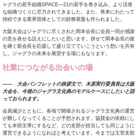
ャグラの若手組織SPACE―21の若手を巻き込み、より活発
な組織づくりに尽力されてきました。また、将来にわたって
持続できる業界団体としての財務基盤も作られました。
大阪大会はジャグラに尽くされた岡本会長に会員一同が感謝
の意を表せる設えにしたいと思います。併せて岡本会長の後
を継ぐ新会長を応援して盛り立てていこうという想いを共有
し、ジャグラの未来を展望する場にもなります。
社業につながる出会いの場
―― 大会パンフレットの挨拶文で、木原実行委員長は大阪
大会を、今後のジャグラ文化典のモデルケースにしたいと語
っておられます。
会員減少とともに、各地で開催されるジャグラ文化典の運営
が難しくなってくることが予想されます。協賛金の依頼にし
ても本部主導にするなど、どの支部が担当しても同じように
運営できるようになればと考えています。今までは主管支部