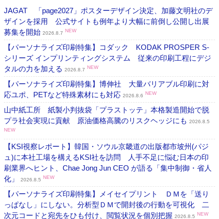
JAGAT 「page2027」ポスターデザイン決定、加藤文明社のデ
ザインを採用 公式サイトも例年より大幅に前倒し公開し出展
募集を開始
NEW
2026.8.7
【パーソナライズ印刷特集】コダック KODAK PROSPER S-
シリーズ インプリンティングシステム 従来の印刷工程にデジ
タルの力を加える
NEW
2026.8.7
【パーソナライズ印刷特集】博伸社 大量バリアブル印刷に対
応ユポ、PETなど特殊素材にも対応
NEW
2026.8.6
山中紙工所 紙製小判抜袋「プラストッテ」本格製造開始で脱
プラ社会実現に貢献 原油価格高騰のリスクヘッジにも
2026.8.5
NEW
【KSI視察レポート】韓国・ソウル京畿道の出版都市坡州(パジ
ュ)に本社工場を構えるKSI社を訪問 人手不足に悩む日本の印
刷業界へヒント、Chae Jong Jun CEO が語る「集中制御・省人
化」
NEW
2026.8.5
【パーソナライズ印刷特集】メイセイプリント ＤＭを「送り
っぱなし」にしない。分析型ＤＭで開封後の行動を可視化 二
次元コードと宛先をひも付け、閲覧状況を個別把握
NEW
2026.8.5