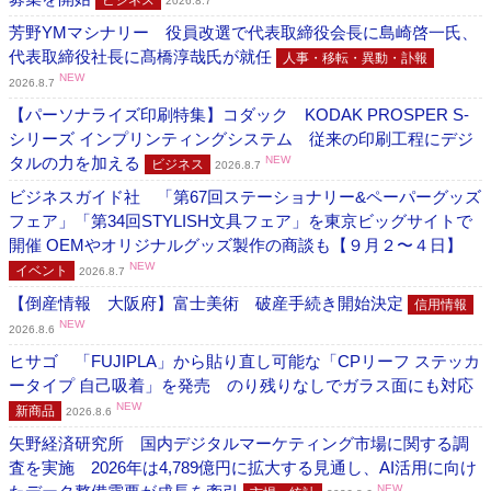
2026.8.7
芳野YMマシナリー 役員改選で代表取締役会長に島崎啓一氏、
代表取締役社長に髙橋淳哉氏が就任
人事・移転・異動・訃報
NEW
2026.8.7
【パーソナライズ印刷特集】コダック KODAK PROSPER S-
シリーズ インプリンティングシステム 従来の印刷工程にデジ
タルの力を加える
NEW
ビジネス
2026.8.7
ビジネスガイド社 「第67回ステーショナリー&ペーパーグッズ
フェア」「第34回STYLISH文具フェア」を東京ビッグサイトで
開催 OEMやオリジナルグッズ製作の商談も【９月２〜４日】
NEW
イベント
2026.8.7
【倒産情報 大阪府】富士美術 破産手続き開始決定
信用情報
NEW
2026.8.6
ヒサゴ 「FUJIPLA」から貼り直し可能な「CPリーフ ステッカ
ータイプ 自己吸着」を発売 のり残りなしでガラス面にも対応
NEW
新商品
2026.8.6
矢野経済研究所 国内デジタルマーケティング市場に関する調
査を実施 2026年は4,789億円に拡大する見通し、AI活用に向け
NEW