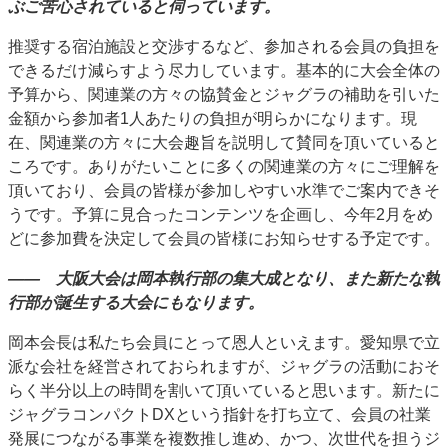
ぶご苦心されていると伺っています。
推奨する宿泊施設と交渉するなど、参加される会員の負担を
できるだけ減らすよう尽力しています。基本的に大会全体の
予算から、関連業の方々の協賛金とジャグラの補助を引いた
金額から参加者1人あたりの負担が明らかになります。現
在、関連業の方々に大会趣旨を説明して賛同を頂いていると
ころです。ありがたいことに多くの関連業の方々にご理解を
頂いており、会員の皆様が参加しやすい水準でご案内できそ
うです。予算に見合ったコンテンツを企画し、今年2月をめ
どに参加費を決定して会員の皆様にお知らせする予定です。
―― 大阪大会は岡本執行部の集大成となり、また新たな執
行部が誕生する大会にもなります。
岡本会長は私たち会員にとって恩人といえます。愛知県で立
派な会社を経営されておられますが、ジャグラの活動におそ
らく半分以上の時間を割いて頂いていると思います。新たに
ジャグラコンパクトDXという指針を打ち立て、会員の社業
発展につながる事業を複数推し進め、かつ、次世代を担うジ