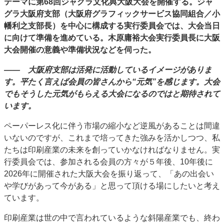
テーマに第68回ジャグラ文化典大阪大会を開催する。ジャ
特集・デジタル印刷 アイデアで勝負！ ～多様なビジネス・多彩な商材～
グラ大阪府支部（大阪府グラフィックサービス協同組合／小
幡利之支部長）を中心に構成する実行委員会では、大会当日
JAPAN PACK 2023 特集
中古印刷機・製本機特集
2022 検査・校正特集
に向けて準備を進めている。木原庸裕大会実行委員長に大阪
特集・デジタル印刷 ～ 新成長軌道を描く
大会開催の意義や準備状況などを伺った。
案内
―― 大阪府支部は活発に活動しているイメージがありま
発刊案内
JFPI印刷用語集
印刷機材年鑑
す。平たく言えば会員の皆さんから“元気”を感じます。大会
でもそうした元気がもらえる大会になるのではと期待されて
運営
います。
会社案内
購読・購入申し込み
サイトポリシー
お問い合わせ
ペーパーレス化に伴う市場の縮小など逆風があることは間違
いないのですが、これまで培ってきた強みを活かしつつ、私
たちは印刷産業の未来を創っていかなければなりません。実
行委員会では、参加される会員の方々が５年後、10年後に
2026年に開催された大阪大会を振り返って、「あの出会い
や学びがあって今がある」と思って頂ける場にしたいと考え
ています。
印刷産業は世の中で言われているような斜陽産業でも、終わ