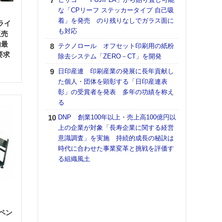
な「CPリーフ ステッカータイプ 自己吸
TO
着」を発売 のり残りなしでガラス面に
スマ
ライ
も対応
販売
ラク
内最
テクノロール オフセット印刷用の紙粉
戦略
要求
除去システム「ZERO－CT」を開発
最適
の課
日印産連 印刷産業の発展に長年貢献し
金融
た個人・団体を顕彰する「日印産連表
ルホ
彰」の受賞者を発表 多年の功績を称え
る
【K
道の
DNP 創業100年以上・売上高100億円以
える
上の企業が対象「長寿企業に関する経営
の印刷
意識調査」を実施 持続的成長の秘訣は
CE
時代に合わせた事業変革と挑戦を評価す
る組織風土
理想
刷向
ン 『
を７
面の
ス
対応
ペン