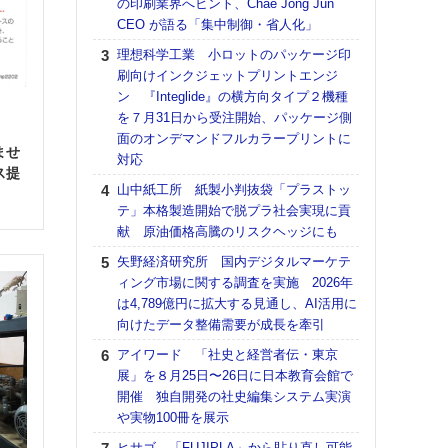
の印刷業界へヒント、Chae Jong Jun
意識
CEO が語る「集中制御・省人化」
時代
る組
理想科学工業 小ロットのパッケージ印
刷向けインクジェットプリントエンジ
KO
ン 『Integlide』の横方向タイプ２機種
体製
を７月31日から受注開始、パッケージ側
【パ
ト
面のオンデマンドフルカラープリントに
量バ
ませ
対応
特殊
ス提
山中紙工所 紙製小判抜袋「プラストッ
【パ
テ」本格製造開始で脱プラ社会実現に貢
ルタ
献 原油価格高騰のリスクヘッジにも
「Va
矢野経済研究所 国内デジタルマーケテ
リュー
ィング市場に関する調査を実施 2026年
ライ
は4,789億円に拡大する見通し、AI活用に
DM
向けたデータ整備需要が成長を牽引
【ペ
アイワード 「社史と経営者伝・東京
ト】
展」を８月25日〜26日に日本教育会館で
アで
開催 独自開発の社史編集システム実演
ホリゾ
や実物100冊を展示
で“Hor
ヒサゴ 「FUJIPLA」から貼り直し可能
催へ～