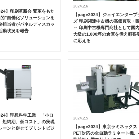
2024.2.6
2024】印刷革新会 変革をもた
【page2024】ジェイエンタープ
践的”自働化ソリューションを
ズ 印刷関連中古機の高価買取・
務担当者がパネルディスカッ
～ 印刷中古機専門商社として国
活動状況を報告
大級の1,000坪の倉庫を備え顧客
に応える
2024】理想科学工業 「小ロ
2024.2.5
、短納期、低コスト」の実現
【page2024】東京ラミネック
シーンと併せてプリントビジ
PET対応の全自動ラミネート機、