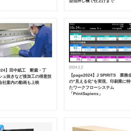
型箔押し機で仕上げまで
2024.2.2
2024】田中紙工 断裁・丁
【page2024】J SPIRITS 業務
シュ抜きなど後加工の得意技
の“見える化”を実現、印刷業に特
会社案内の動画も上映
たワークフローシステム
「PrintSapiens」