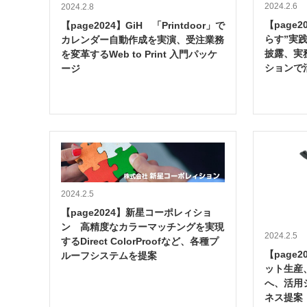
2024.2.6
2024.2.8
【page
【page2024】GiH 「Printdoor」で
らす”実
カレンダー自動作成を実演、受注業務
披露、実
を変革するWeb to Print 入門パッケ
ションで
ージ
2024.2.5
【page2024】新星コーポレィショ
ン 高精度なカラーマッチングを実現
2024.2.5
するDirect ColorProofなど、各種プ
【page
ルーフシステムを提案
ット生産
へ、活用
ネス提案