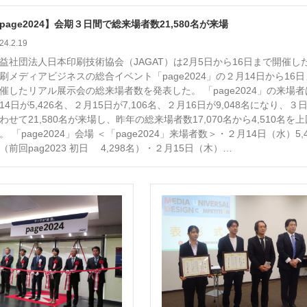
page2024】会期３日間で総来場者数21,580名が来場
24.2.19
益社団法人日本印刷技術協会（JAGAT）は2月5日から16日まで開催し
刷メディアビジネスの総合イベント「page2024」の２月14日から16
ー
お問い合わせ
催したリアル展示会の総来場者数を発表した。 「page2024」の来場者
14日が5,426名、２月15日が7,106名、２月16日が9,048名になり、３
わせて21,580名が来場し、昨年の総来場者数17,070名から4,510名を
。 「page2024」会場 ＜「page2024」来場者数＞・２月14日（水）5,4
（前回pag2023 初日 4,298名）・２月15日（木）…