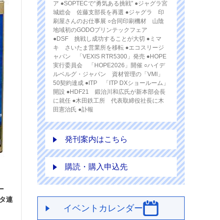
ア ●SOPTECで“勇気ある挑戦” ●ジャグラ宮
城総会 佐藤支部長を再選 ●ジャグラ 印
刷屋さんのお仕事展 ○合同印刷機材 山陰
地域初のGODOプリンテックフェア
●DSF 挑戦し成功することが大切 ●ミマ
キ さいたま営業所を移転 ●エコスリージ
ャパン 「VEXIS RTR5300」発売 ●HOPE
実行委員会 「HOPE2026」開催 ○ハイデ
ルベルグ・ジャパン 資材管理の「VMI」
50契約達成 ●ITP 「ITP DXショールーム」
開設 ●HDF21 鍛治川和広氏が新本部会長
に就任 ●木田鉄工所 代表取締役社長に木
田憲治氏 ●訃報
発刊案内はこちら
購読・購入申込先
ー
タ連
イベントカレンダー