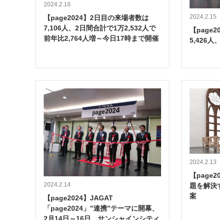
2024.2.16
2024.2.15
【page2024】2日目の来場者数は
7,106人、2日間合計で1万2,532人で
【page
前年比2,764人増～今日17時まで開催
5,426
2024.2.13
【page
2024.2.14
題を解決
案
【page2024】JAGAT
「page2024」”連携”テーマに開幕、
2月14日～16日、サンシャインシティ