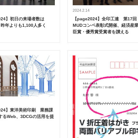
2024.2.14
2024】初日の来場者数は
【page2024】全印工連 第17回
人、昨年よりも1,100人多く
MUDコンペ表彰式開催、経済産
臣賞・優秀賞受賞者を讃える
2024】東洋美術印刷 業務課
するWeb、3DCGの活用を提