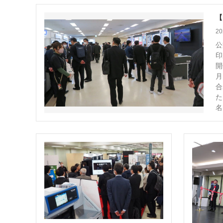
案内
【
発刊案内
JFPI印刷用語集
印刷機材年鑑
20
運営
公
印
会社案内
購読・購入申し込み
サイトポリシ
開
月
合
た
名