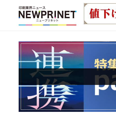
インデックス
TOP
新着記事
特集記事
動画コンテンツ
カテゴリー一覧
新商品
新製品
ＡＩ・デジタル
デジタル印刷
印刷
特集記事カテゴリー一覧
2022 見える化・MIS特集
特集・デジタル印刷 アイデア
特集・デジタル印刷 ～ 新成長軌道を描く