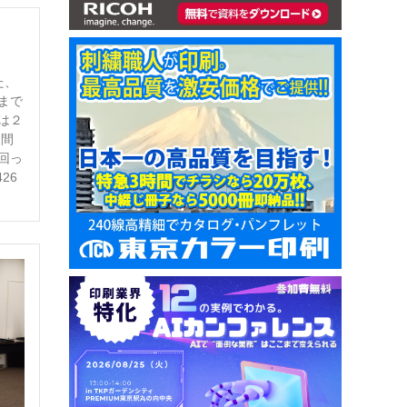
た、
日まで
は２
日間
上回っ
26