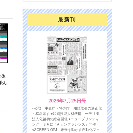
最新刊
全体
化し
2026年7月25日号
○公取・中企庁・特許庁 知財取引の適正化
へ指針示す ●印刷技能人材機構 一般社団
法人化後初の総会開催 ●ニュープリンティ
ング ８月に「AIカンファレンス」開催
○SCREEN GPJ 未来を動かす自動化フェ