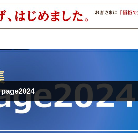
インタビュー
コレクション
通販
SDGs・地域
ポストプレス
ビジネス
イベント
信用情報
page2024
で勝負！ ～多様なビジネス・多彩な商材～
JAPAN PACK 2023 特集