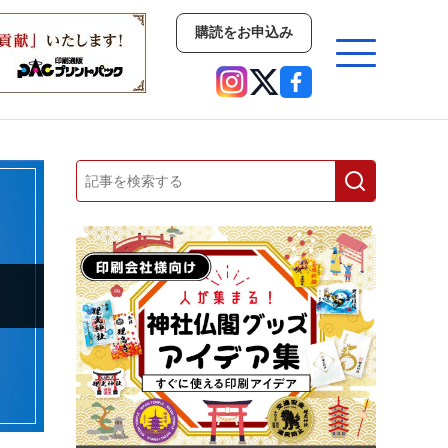
購読をお申込み
業界
市場・統計
人事・移転・異動・訃報
中古印刷機・製本機特集
2022 検査・校正特集