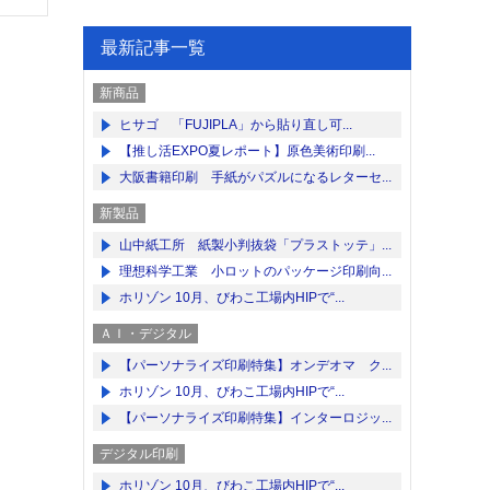
最新記事一覧
新商品
ヒサゴ 「FUJIPLA」から貼り直し可...
【推し活EXPO夏レポート】原色美術印刷...
大阪書籍印刷 手紙がパズルになるレターセ...
新製品
山中紙工所 紙製小判抜袋「プラストッテ」...
理想科学工業 小ロットのパッケージ印刷向...
ホリゾン 10月、びわこ工場内HIPで“...
ＡＩ・デジタル
【パーソナライズ印刷特集】オンデオマ ク...
ホリゾン 10月、びわこ工場内HIPで“...
【パーソナライズ印刷特集】インターロジッ...
デジタル印刷
ホリゾン 10月、びわこ工場内HIPで“...