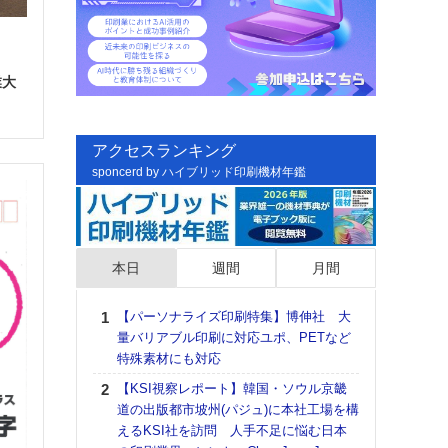
業大
アクセスランキング
sponcerd by ハイブリッド印刷機材年鑑
本日
週間
月間
【パーソナライズ印刷特集】博伸社 大
日印
量バリアブル印刷に対応ユポ、PETなど
た個
特殊素材にも対応
彰」
る
【KSI視察レポート】韓国・ソウル京畿
道の出版都市坡州(パジュ)に本社工場を構
DNP
えるKSI社を訪問 人手不足に悩む日本
上の