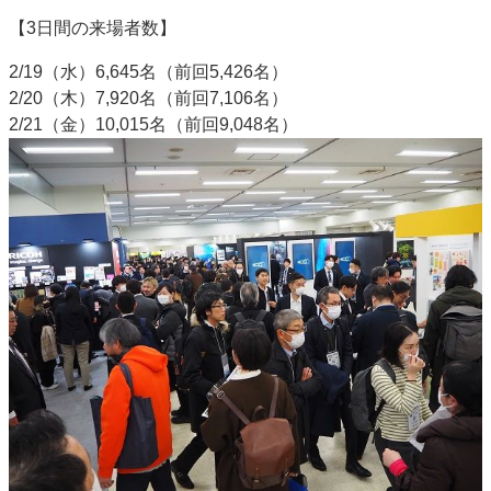
特集・デジタル印刷 アイデアで勝負！ ～多様なビジネス・多彩な商材～
【3日間の来場者数】
JAPAN PACK 2023 特集
中古印刷機・製本機特集
2022 検査・校正特集
2/19（水）6,645名（前回5,426名）
特集・デジタル印刷 ～ 新成長軌道を描く
2/20（木）7,920名（前回7,106名）
2/21（金）10,015名（前回9,048名）
案内
発刊案内
JFPI印刷用語集
印刷機材年鑑
運営
会社案内
購読・購入申し込み
サイトポリシー
お問い合わせ