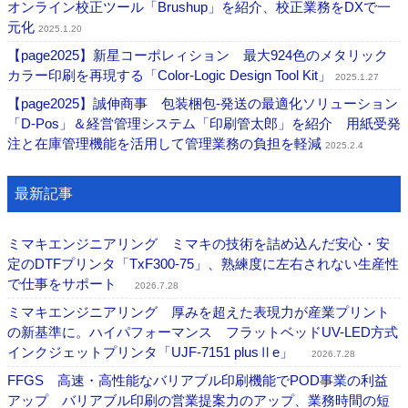
オンライン校正ツール「Brushup」を紹介、校正業務をDXで一
元化
2025.1.20
【page2025】新星コーポレィション 最大924色のメタリック
カラー印刷を再現する「Color-Logic Design Tool Kit」
2025.1.27
【page2025】誠伸商事 包装梱包-発送の最適化ソリューション
「D-Pos」＆経営管理システム「印刷管太郎」を紹介 ⽤紙受発
注と在庫管理機能を活用して管理業務の負担を軽減
2025.2.4
最新記事
ミマキエンジニアリング ミマキの技術を詰め込んだ安心・安
定のDTFプリンタ「TxF300-75」、熟練度に左右されない生産性
で仕事をサポート
2026.7.28
ミマキエンジニアリング 厚みを超えた表現力が産業プリント
の新基準に。ハイパフォーマンス フラットベッドUV-LED方式
インクジェットプリンタ「UJF-7151 plusⅡe」
2026.7.28
FFGS 高速・高性能なバリアブル印刷機能でPOD事業の利益
アップ バリアブル印刷の営業提案力のアップ、業務時間の短