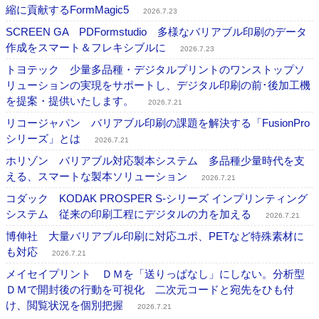
縮に貢献するFormMagic5
2026.7.23
SCREEN GA PDFormstudio 多様なバリアブル印刷のデータ
作成をスマート＆フレキシブルに
2026.7.23
トヨテック 少量多品種・デジタルプリントのワンストップソ
リューションの実現をサポートし、デジタル印刷の前･後加工機
を提案・提供いたします。
2026.7.21
リコージャパン バリアブル印刷の課題を解決する「FusionPro
シリーズ」とは
2026.7.21
ホリゾン バリアブル対応製本システム 多品種少量時代を支
える、スマートな製本ソリューション
2026.7.21
コダック KODAK PROSPER S-シリーズ インプリンティング
システム 従来の印刷工程にデジタルの力を加える
2026.7.21
博伸社 大量バリアブル印刷に対応ユポ、PETなど特殊素材に
も対応
2026.7.21
メイセイプリント ＤＭを「送りっぱなし」にしない。分析型
ＤＭで開封後の行動を可視化 二次元コードと宛先をひも付
け、閲覧状況を個別把握
2026.7.21