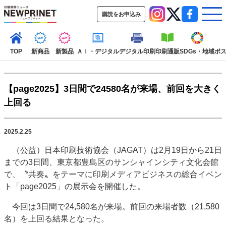
購読をお申込み
TOP
新商品
新製品
ＡＩ・デジタル
デジタル印刷
印刷通販
SDGs・地域
ポ
【page2025】3日間で24580名が来場、前回を大きく
インデックス
上回る
TOP
新着記事
特集記事
動画コンテンツ
インタビュー
コレクション
2025.2.25
カテゴリー一覧
（公益）日本印刷技術協会（JAGAT）は2月19日から21日
新商品
新製品
ＡＩ・デジタル
デジタル印刷
印刷通販
までの3日間、東京都豊島区のサンシャインシティ文化会館
SDGs・地域
ポストプレス
ビジネス
イベント
信用情報
業界
で、〝共奏〟をテーマに印刷メディアビジネスの総合イベン
ト「page2025」の展示会を開催した。
市場・統計
人事・移転・異動・訃報
今回は3日間で24,580名が来場。前回の来場者数（21,580
特集記事カテゴリー一覧
名）を上回る結果となった。
2022 見える化・MIS特集