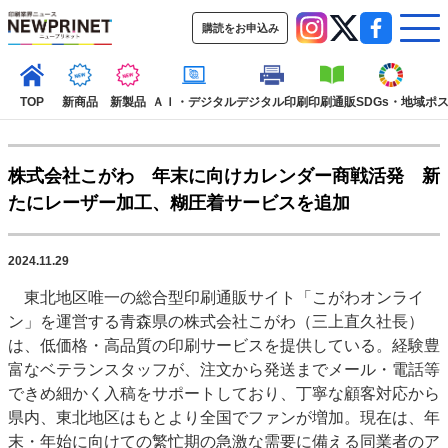
購読をお申込み
TOP
新商品
新製品
ＡＩ・デジタル
デジタル印刷
印刷通販
SDGs・地域
ポ
株式会社こがわ 年末に向けカレンダー商戦活発 新
インデックス
たにレーザー加工、糊圧着サービスを追加
TOP
新着記事
特集記事
動画コンテンツ
インタビュー
コレクション
2024.11.29
カテゴリー一覧
東北地区唯一の総合型印刷通販サイト「こがわオンライ
新商品
新製品
ＡＩ・デジタル
デジタル印刷
印刷通販
ン」を運営する青森県の株式会社こがわ（三上直久社長）
SDGs・地域
ポストプレス
ビジネス
イベント
信用情報
業界
は、低価格・高品質の印刷サービスを提供している。経験豊
富なベテランスタッフが、注文から発送までメール・電話等
市場・統計
人事・移転・異動・訃報
できめ細かく入稿をサポートしており、丁寧な顧客対応から
特集記事カテゴリー一覧
県内、東北地区はもとより全国でファンが増加。現在は、年
末・年始に向けての繁忙期の急激な需要に備える同業者のア
2022 見える化・MIS特集