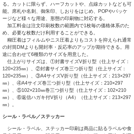
る。カットに限らず、ハーフカットや、点線カットなども可
能。席札や名刺、御朱印、しおりをはじめ、POPやパッケ
ージなど様々な用途、形態の印刷物に対応する。
加工料金は注文印刷枚数の範囲内で1枚毎の価格体系のた
め、必要な枚数だけ利用することができる。
糊圧着はフィルムやニス圧着よりもコストを抑えられ通常
の封筒DMよりも開封率・反応率のアップが期待できる。用
途に合わせて6種類のサイズを用意した。
仕上がりサイズは、①封書サイズV折り型（仕上サイズ：
120×235㎜）、②封書サイズ巻三つ折り型（仕上サイズ：
120×235㎜）、③A4サイズV折り型（仕上サイズ：213×297
㎜）、④A4サイズ巻三つ折り型（仕上サイズ：210×297
㎜）、⑤102×210㎜巻三つ折り型（仕上サイズ：102×210
㎜）、⑥返信ハガキ付V折り（A4）（仕上サイズ：213×297
㎜）。
シール・ラベル／ステッカー
シール・ラベル、ステッカー印刷は商品に貼るラベルや食