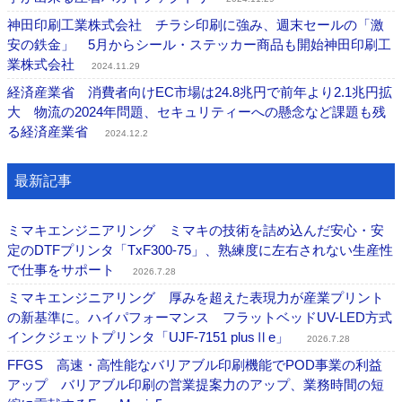
神田印刷工業株式会社 チラシ印刷に強み、週末セールの「激
安の鉄金」 5月からシール・ステッカー商品も開始神田印刷工
業株式会社
2024.11.29
経済産業省 消費者向けEC市場は24.8兆円で前年より2.1兆円拡
大 物流の2024年問題、セキュリティーへの懸念など課題も残
る経済産業省
2024.12.2
最新記事
ミマキエンジニアリング ミマキの技術を詰め込んだ安心・安
定のDTFプリンタ「TxF300-75」、熟練度に左右されない生産性
で仕事をサポート
2026.7.28
ミマキエンジニアリング 厚みを超えた表現力が産業プリント
の新基準に。ハイパフォーマンス フラットベッドUV-LED方式
インクジェットプリンタ「UJF-7151 plusⅡe」
2026.7.28
FFGS 高速・高性能なバリアブル印刷機能でPOD事業の利益
アップ バリアブル印刷の営業提案力のアップ、業務時間の短