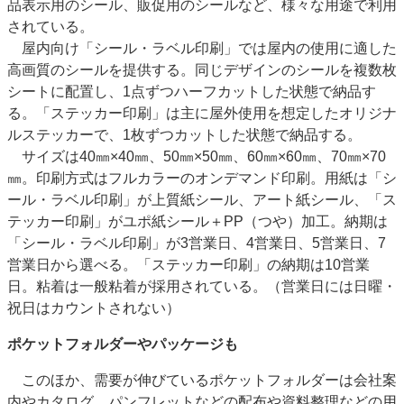
品表示用のシール、販促用のシールなど、様々な用途で利用
されている。
屋内向け「シール・ラベル印刷」では屋内の使用に適した
高画質のシールを提供する。同じデザインのシールを複数枚
シートに配置し、1点ずつハーフカットした状態で納品す
る。「ステッカー印刷」は主に屋外使用を想定したオリジナ
ルステッカーで、1枚ずつカットした状態で納品する。
サイズは40㎜×40㎜、50㎜×50㎜、60㎜×60㎜、70㎜×70
㎜。印刷方式はフルカラーのオンデマンド印刷。用紙は「シ
ール・ラベル印刷」が上質紙シール、アート紙シール、「ス
テッカー印刷」がユポ紙シール＋PP（つや）加工。納期は
「シール・ラベル印刷」が3営業日、4営業日、5営業日、7
営業日から選べる。「ステッカー印刷」の納期は10営業
日。粘着は一般粘着が採用されている。（営業日には日曜・
祝日はカウントされない）
ポケットフォルダーやパッケージも
このほか、需要が伸びているポケットフォルダーは会社案
内やカタログ、パンフレットなどの配布や資料整理などの用