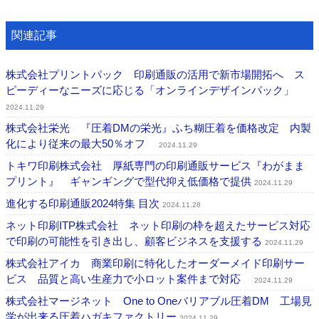
関連記事
株式会社プリントパック 印刷通販の活用で新市場開拓へ ス
ピーディーなニーズに応じる「オンラインデザインパック」
2024.11.29
株式会社栄光 『圧着DMの栄光』ふち糊圧着を価格改定 内製
化により従来の最大50％オフ
2024.11.29
トキワ印刷株式会社 厚紙専門の印刷通販サービス『わがまま
プリント』 ギャンギングで型代抑え低価格で提供
2024.11.29
進化する印刷通販2024特集 目次
2024.11.28
ネット印刷ITP株式会社 ネット印刷の枠を超えたサービス対応
で印刷の可能性を引き出し、顧客ビジネスを支援する
2024.11.29
株式会社アイカ 商業印刷に特化したオーダーメイド印刷サー
ビス 品質と高い生産力で小ロット案件まで対応
2024.11.29
株式会社マージネット One to Oneバリアブル圧着DM 工場見
学が出来る圧着ハガキファクトリー
2024.11.29