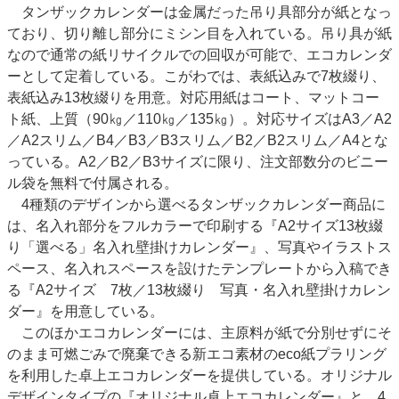
タンザックカレンダーは金属だった吊り具部分が紙となっ
ており、切り離し部分にミシン目を入れている。吊り具が紙
なので通常の紙リサイクルでの回収が可能で、エコカレンダ
ーとして定着している。こがわでは、表紙込みで7枚綴り、
表紙込み13枚綴りを用意。対応用紙はコート、マットコー
ト紙、上質（90㎏／110㎏／135㎏）。対応サイズはA3／A2
／A2スリム／B4／B3／B3スリム／B2／B2スリム／A4とな
っている。A2／B2／B3サイズに限り、注文部数分のビニー
ル袋を無料で付属される。
4種類のデザインから選べるタンザックカレンダー商品に
は、名入れ部分をフルカラーで印刷する『A2サイズ13枚綴
り「選べる」名入れ壁掛けカレンダー』、写真やイラストス
ペース、名入れスペースを設けたテンプレートから入稿でき
る『A2サイズ 7枚／13枚綴り 写真・名入れ壁掛けカレン
ダー』を用意している。
このほかエコカレンダーには、主原料が紙で分別せずにそ
のまま可燃ごみで廃棄できる新エコ素材のeco紙プラリング
を利用した卓上エコカレンダーを提供している。オリジナル
デザインタイプの『オリジナル卓上エコカレンダー』と、4