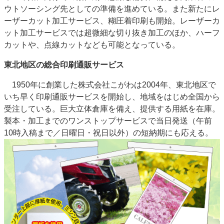
ウトソーシング先としての準備を進めている。また新たにレ
特集・デジタル印刷 アイデアで勝負！ ～多様なビジネス・多彩な商材～
ーザーカット加工サービス、糊圧着印刷も開始。レーザーカ
JAPAN PACK 2023 特集
中古印刷機・製本機特集
2022 検査・校正特集
ット加工サービスでは超微細な切り抜き加工のほか、ハーフ
特集・デジタル印刷 ～ 新成長軌道を描く
カットや、点線カットなども可能となっている。
案内
東北地区の総合印刷通販サービス
発刊案内
JFPI印刷用語集
印刷機材年鑑
1950年に創業した株式会社こがわは2004年、東北地区で
運営
いち早く印刷通販サービスを開始し、地域をはじめ全国から
受注している。巨大立体倉庫を備え、提供する用紙を在庫。
会社案内
購読・購入申し込み
サイトポリシー
製本・加工までのワンストップサービスで当日発送（午前
お問い合わせ
10時入稿まで／日曜日・祝日以外）の短納期にも応える。