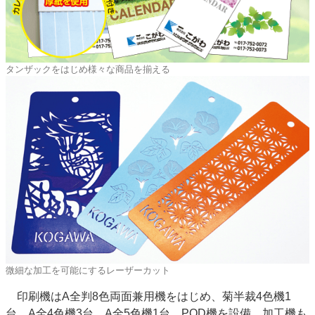
タンザックをはじめ様々な商品を揃える
微細な加工を可能にするレーザーカット
印刷機はA全判8色両面兼用機をはじめ、菊半裁4色機1
台、A全4色機3台、A全5色機1台、POD機を設備。加工機も