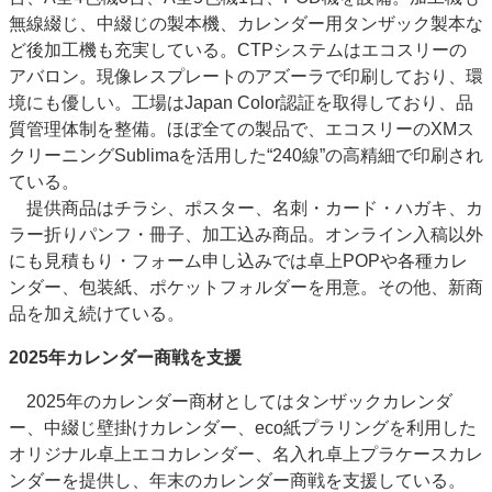
無線綴じ、中綴じの製本機、カレンダー用タンザック製本な
ど後加工機も充実している。CTPシステムはエコスリーの
アバロン。現像レスプレートのアズーラで印刷しており、環
境にも優しい。工場はJapan Color認証を取得しており、品
質管理体制を整備。ほぼ全ての製品で、エコスリーのXMス
クリーニングSublimaを活用した“240線”の高精細で印刷され
ている。
提供商品はチラシ、ポスター、名刺・カード・ハガキ、カ
ラー折りパンフ・冊子、加工込み商品。オンライン入稿以外
にも見積もり・フォーム申し込みでは卓上POPや各種カレ
ンダー、包装紙、ポケットフォルダーを用意。その他、新商
品を加え続けている。
2025年カレンダー商戦を支援
2025年のカレンダー商材としてはタンザックカレンダ
ー、中綴じ壁掛けカレンダー、eco紙プラリングを利用した
オリジナル卓上エコカレンダー、名入れ卓上プラケースカレ
ンダーを提供し、年末のカレンダー商戦を支援している。