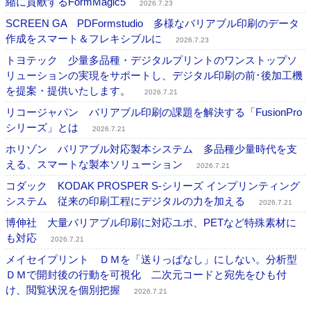
縮に貢献するFormMagic5
2026.7.23
SCREEN GA PDFormstudio 多様なバリアブル印刷のデータ
作成をスマート＆フレキシブルに
2026.7.23
トヨテック 少量多品種・デジタルプリントのワンストップソ
リューションの実現をサポートし、デジタル印刷の前･後加工機
を提案・提供いたします。
2026.7.21
リコージャパン バリアブル印刷の課題を解決する「FusionPro
シリーズ」とは
2026.7.21
ホリゾン バリアブル対応製本システム 多品種少量時代を支
える、スマートな製本ソリューション
2026.7.21
コダック KODAK PROSPER S-シリーズ インプリンティング
システム 従来の印刷工程にデジタルの力を加える
2026.7.21
博伸社 大量バリアブル印刷に対応ユポ、PETなど特殊素材に
も対応
2026.7.21
メイセイプリント ＤＭを「送りっぱなし」にしない。分析型
ＤＭで開封後の行動を可視化 二次元コードと宛先をひも付
け、閲覧状況を個別把握
2026.7.21