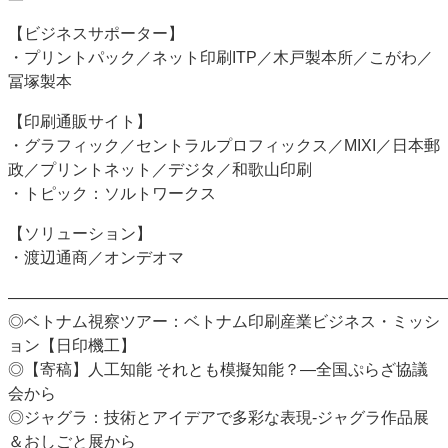
【ビジネスサポーター】
・プリントパック／ネット印刷ITP／木戸製本所／こがわ／
冨塚製本
【印刷通販サイト】
・グラフィック／セントラルプロフィックス／MIXI／日本郵
政／プリントネット／デジタ／和歌山印刷
・トピック：ソルトワークス
【ソリューション】
・渡辺通商／オンデオマ
―――――――――――――――――――――――――――
◎ベトナム視察ツアー：ベトナム印刷産業ビジネス・ミッシ
ョン【日印機工】
◎【寄稿】人工知能 それとも模擬知能？―全国ぷらざ協議
会から
◎ジャグラ：技術とアイデアで多彩な表現-ジャグラ作品展
＆おしごと展から