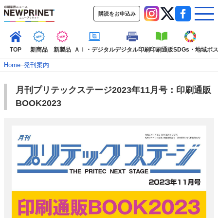
購読をお申込み
TOP
新商品
新製品
ＡＩ・デジタル
デジタル印刷
印刷通販
SDGs・地域
ポ
Home
–
発刊案内
月刊プリテックステージ2023年11月号：印刷通販
インデックス
BOOK2023
TOP
新着記事
特集記事
動画コンテンツ
インタビュ
コレクション
カテゴリー一覧
新商品
新製品
ＡＩ・デジタル
デジタル印刷
印刷通販
SDGs・地
ポストプレス
ビジネス
イベント
信用情報
業界
市場・統計
人事・移転・異動・訃報
特集記事カテゴリー一覧
2022 見える化・MIS特集