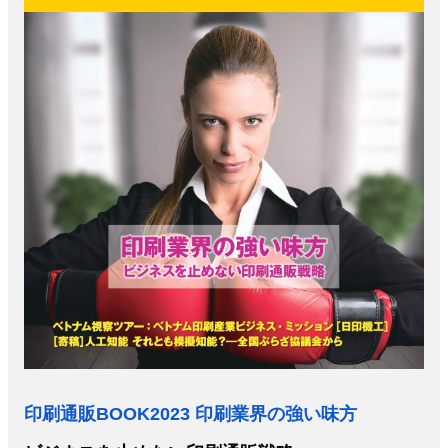
特集・デジタル印刷 アイデアで勝負！ ～多様なビジネス・多彩な商材～
JAPAN PACK 2023 特集
中古印刷機・製本機特集
2022 検査・校正特集
特集・デジタル印刷 ～ 新成長軌道を描く
案内
発刊案内
JFPI印刷用語集
印刷機材年鑑
運営
会社案内
購読・購入申し込み
サイトポリシー
お問い合
印刷通販BOOK2023 印刷業界の強い味方