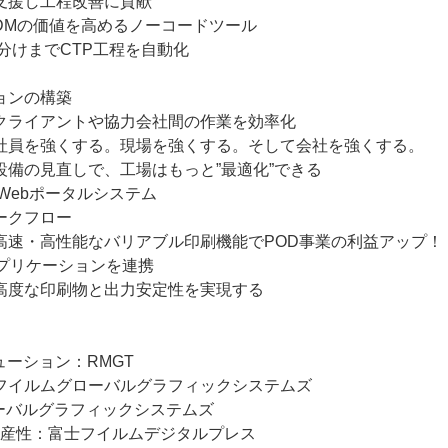
支援し工程改善に貢献
DMの価値を高めるノーコードツール
仕分けまでCTP工程を自動化
ョンの構築
クライアントや協力会社間の作業を効率化
社員を強くする。現場を強くする。そして会社を強くする。
備の見直しで、工場はもっと”最適化”できる
るWebポータルシステム
ークフロー
高速・高性能なバリアブル印刷機能でPOD事業の利益アップ！
構築アプリケーションを連携
高度な印刷物と出力安定性を実現する
ーション：RMGT
フイルムグローバルグラフィックシステムズ
ローバルグラフィックシステムズ
の生産性：富士フイルムデジタルプレス