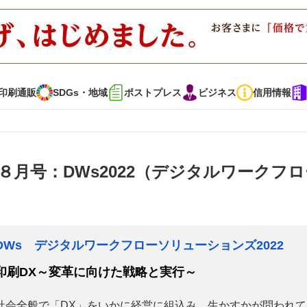
印刷通販
SDGs・地域
ポストプレス
ビジネス
信用情報
インタビュー
コレクション
８月号：DWs2022（デジタルワークフロ
通販
SDGs・地域
ポストプレス
ビジネス
イベント
信用情報
DWs デジタルワークフローソリューションズ2022
印刷DX～変革に向けた戦略と実行～
で勝負！ ～多様なビジネス・多彩な商材～
JAPAN PACK 2023 特集
社会全般で「DX」をいかに経営に組込み、生かすかが問われて