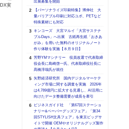
出展募集を開始
る
DX実
【パーソナライズ印刷特集】博伸社 大
DNP
量バリアブル印刷に対応ユポ、PETなど
上の
特殊素材にも対応
意識
時代
キンコーズ 大宮マルイ「大宮サステナ
る組
ブルDays」へ出展 古紙再生紙「おきあ
がみ」を用いた無料のオリジナルノート
【パ
作り体験を実施【８月９日】
量バ
特殊
芳野YMマシナリー 役員改選で代表取締
役会長に島崎啓一氏、代表取締役社長に
ホリゾ
髙橋淳哉氏が就任
で“Hor
催へ～
矢野経済研究所 国内デジタルマーケテ
TO
ィング市場に関する調査を実施 2026年
スマ
は4,789億円に拡大する見通し、AI活用に
向けたデータ整備需要が成長を牽引
理想
刷向
ビジネスガイド社 「第67回ステーショ
ン 『
ナリー&ペーパーグッズフェア」「第34
を７
回STYLISH文具フェア」を東京ビッグサ
面の
イトで開催 OEMやオリジナルグッズ製作
対応