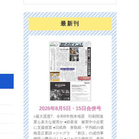
最新刊
2026年8月5日・15日合併号
○最大震度7、令和8年熊本地震 印刷関連
業も多大な被害か ●経産省 被害中小企業
に支援措置 ●日紙商 巻取紙・平判紙の価
格是正要請 ○ジャグラ 「創注」の成功事
例学ぶ機会づくり ●ジャグラ神奈川 参加