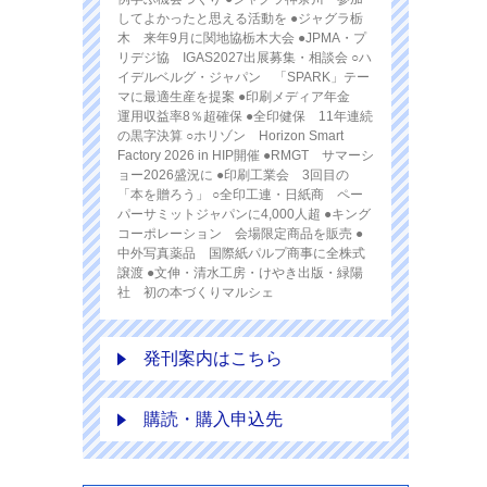
してよかったと思える活動を ●ジャグラ栃
木 来年9月に関地協栃木大会 ●JPMA・プ
リデジ協 IGAS2027出展募集・相談会 ○ハ
イデルベルグ・ジャパン 「SPARK」テー
マに最適生産を提案 ●印刷メディア年金
運用収益率8％超確保 ●全印健保 11年連続
の黒字決算 ○ホリゾン Horizon Smart
Factory 2026 in HIP開催 ●RMGT サマーシ
ョー2026盛況に ●印刷工業会 3回目の
「本を贈ろう」 ○全印工連・日紙商 ペー
パーサミットジャパンに4,000人超 ●キング
コーポレーション 会場限定商品を販売 ●
中外写真薬品 国際紙パルプ商事に全株式
譲渡 ●文伸・清水工房・けやき出版・緑陽
社 初の本づくりマルシェ
発刊案内はこちら
購読・購入申込先