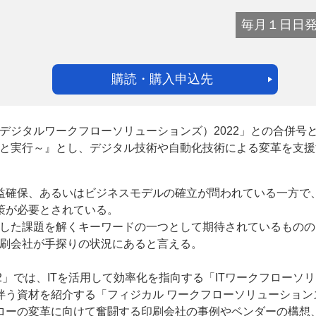
毎月１日日
購読・購入申込先
（デジタルワークフローソリューションズ）2022」との合併号
略と実行～』とし、デジタル技術や自動化技術による変革を支援
益確保、あるいはビジネスモデルの確立が問われている一方で
策が必要とされている。
うした課題を解くキーワードの一つとして期待されているものの
印刷会社が手探りの状況にあると言える。
22」では、ITを活用して効率化を指向する「ITワークフローソ
伴う資材を紹介する「フィジカル ワークフローソリューション
ローの変革に向けて奮闘する印刷会社の事例やベンダーの構想