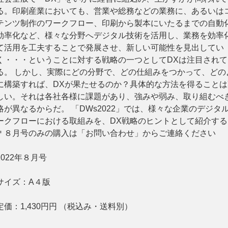
る。印刷産業においても、営業や総務などの業務に、あるいは
テンツ制作のワークフロー、印刷から製本にいたるまでの自動
効率化など、様々な分野へデジタル技術を活用し、業務を効率
て活用を工夫することで発展させ、新しい可能性を見出してい
く・・・ということに対する戦略の一つとしてDXは注目されて
る。 しかし、実際にどの分野で、どの仕組みをつかって、どの
ー
お問い合わせ
に構築すれば、DXが果たせるのか？具体的な方法を得ることは
しい。それは各社各様に課題があり、強みや弱み、取り組むべ
略が異なるからだ。 「DWs2022」では、様々な企業のデジタ
ークフローにおける取組みを、DX戦略のヒントとして紹介する
＊８月号のみの購入は「お問い合わせ」からご連絡ください
2022年８月号
サイズ：
A４版
定価：
1,430円
円
（税込み・送料別）