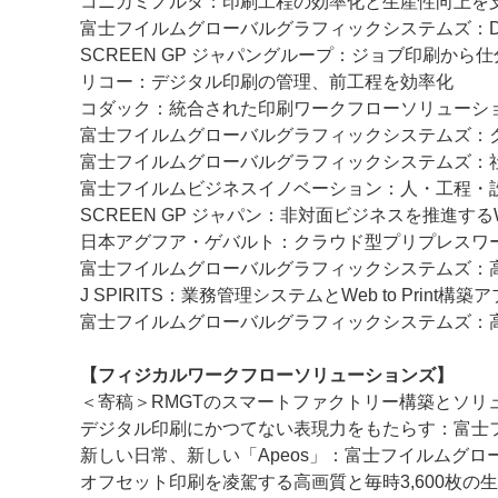
コニカミノルタ：印刷工程の効率化と生産性向上を
富士フイルムグローバルグラフィックシステムズ：
SCREEN GP ジャパングループ：ジョブ印刷から
リコー：デジタル印刷の管理、前工程を効率化
コダック：統合された印刷ワークフローソリューシ
富士フイルムグローバルグラフィックシステムズ：
富士フイルムグローバルグラフィックシステムズ：
富士フイルムビジネスイノベーション：人・工程・設
SCREEN GP ジャパン：非対面ビジネスを推進す
日本アグフア・ゲバルト：クラウド型プリプレスワ
富士フイルムグローバルグラフィックシステムズ：
J SPIRITS：業務管理システムとWeb to Print
富士フイルムグローバルグラフィックシステムズ：
【フィジカルワークフローソリューションズ】
＜寄稿＞RMGTのスマートファクトリー構築とソリュ
デジタル印刷にかつてない表現力をもたらす：富士
新しい日常、新しい「Apeos」：富士フイルムグ
オフセット印刷を凌駕する高画質と毎時3,600枚