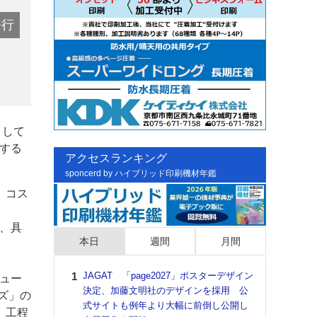
発行
として
する
アクセスランキング
sponcerd by ハイブリッド印刷機材年鑑
、コス
、具
本日
週間
月間
JAGAT 「page2027」ポスターデザイン
日印
リュー
決定、加藤文明社のデザインを採用 公
た個
ズ」の
式サイトも例年より大幅に前倒し公開し
彰」
、工程