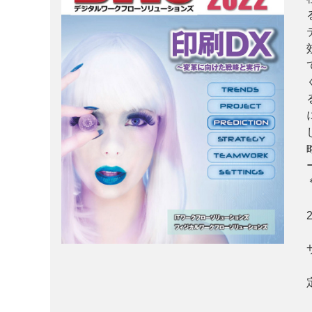
案内
発刊案内
JFPI印刷用語集
印刷機材年鑑
運営
会社案内
購読・購入申し込み
サイトポリシ