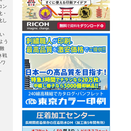
コン
化・
化し
い
よう
難
き戦
ルワ
。