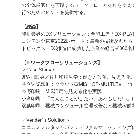
の全体最適化を実現するワークフローとそれを支え
行のためのヒントを提供する。
【総論】
印刷業界のDXソリューション：全印工連「DX-PL
コンテンツ東京2022レポート：最新の技術がもた
トピックス：DX推進に成功した企業の経営者300名
【ITワークフローソリューションズ】
＜Case Study＞
JPA同窓会／佐川印刷見学：働き方改革、見える化
共立速記印刷：クラウド型MIS「SP-MULTI/Ev」
今野印刷：MIS活用で見える化を実践
小倉印刷：「こんなことがしたい、あれもしたい」に
双葉印刷：機械スケジュール管理改善など機械稼働
＜Vender’ｓSolution＞
コニカミノルタジャパン：デジタルマーケティング