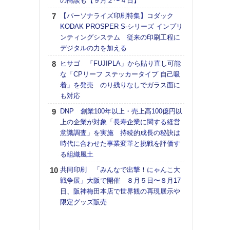
の商談も【９月２〜４日】
【K
【パーソナライズ印刷特集】コダック
道の
KODAK PROSPER S-シリーズ インプリ
える
ンティングシステム 従来の印刷工程に
の印刷
デジタルの力を加える
CE
ヒサゴ 「FUJIPLA」から貼り直し可能
【ペ
な「CPリーフ ステッカータイプ 自己吸
ト】
着」を発売 のり残りなしでガラス面に
アで
も対応
KO
DNP 創業100年以上・売上高100億円以
体製
上の企業が対象「長寿企業に関する経営
意識調査」を実施 持続的成長の秘訣は
【パ
時代に合わせた事業変革と挑戦を評価す
士フ
る組織風土
パン
書を
共同印刷 「みんなで出撃！にゃんこ大
ツー
戦争展」大阪で開催 ８月５日〜８月17
トも
日、阪神梅田本店で世界観の再現展示や
限定グッズ販売
富士
地・
付表