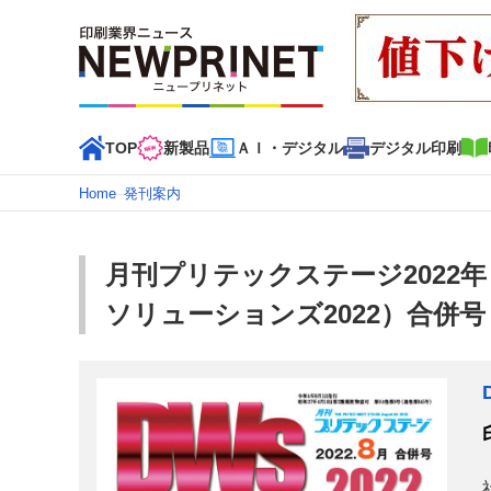
TOP
新製品
ＡＩ・デジタル
デジタル印刷
Home
–
発刊案内
インデックス
TOP
新着記事
特集記事
動画コンテンツ
月刊プリテックステージ2022年
カテゴリー一覧
ソリューションズ2022）合併号
新商品
新製品
ＡＩ・デジタル
デジタル印刷
印刷
特集記事カテゴリー一覧
2022 見える化・MIS特集
特集・デジタル印刷 アイデア
特集・デジタル印刷 ～ 新成長軌道を描く