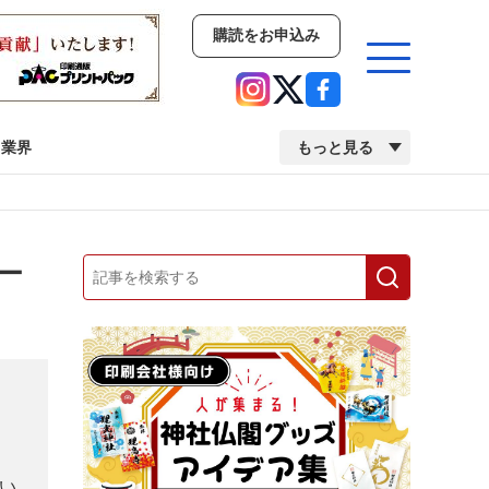
購読をお申込み
業界
もっと見る
新商品
イベント
市場・統計
人事・移転・異動・訃報
ー
業界
市場・統計
人事・移転・異動・訃報
中古印刷機・製本機特集
2022 検査・校正特集
い