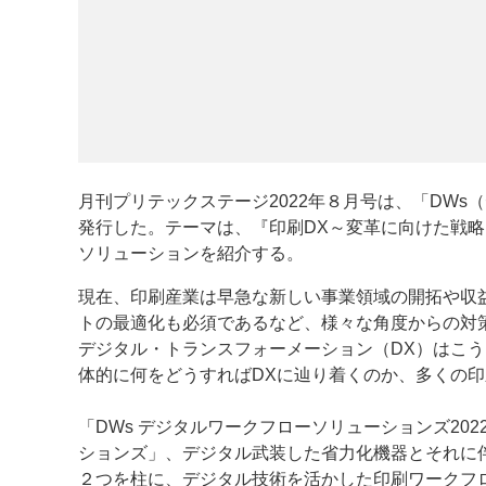
月刊プリテックステージ2022年８月号は、「DWs
発行した。テーマは、『印刷DX～変革に向けた戦
ソリューションを紹介する。
現在、印刷産業は早急な新しい事業領域の開拓や収
トの最適化も必須であるなど、様々な角度からの対
デジタル・トランスフォーメーション（DX）はこ
体的に何をどうすればDXに辿り着くのか、多くの
「DWs デジタルワークフローソリューションズ20
ションズ」、デジタル武装した省力化機器とそれに
２つを柱に、デジタル技術を活かした印刷ワークフ