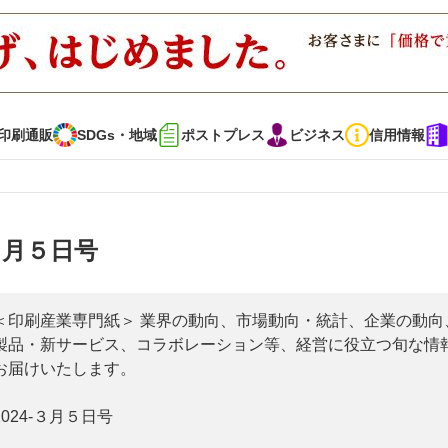
印刷通販
SDGs・地域
ポストプレス
ビジネス
信用情報
インタビュー
コレクション
３月５日号
通販
SDGs・地域
ポストプレス
ビジネス
イベント
信用情報
＜印刷産業専門紙＞ 業界の動向、市場動向・統計、企業の動向
製品・新サービス、コラボレーション等、経営に役立つ旬な情
お届けいたします。
で勝負！ ～多様なビジネス・多彩な商材～
JAPAN PACK 2023 特集
2024-３月５日号