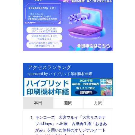
アクセスランキング
sponcerd by ハイブリッド印刷機材年鑑
本日
週間
月間
キンコーズ 大宮マルイ「大宮サステナ
日印
ブルDays」へ出展 古紙再生紙「おきあ
た個
がみ」を用いた無料のオリジナルノート
彰」