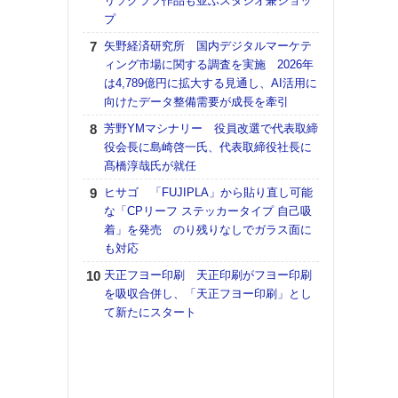
リソグラフ作品も並ぶスタジオ兼ショッ
プ
【K
道の
矢野経済研究所 国内デジタルマーケテ
える
ィング市場に関する調査を実施 2026年
の印刷
は4,789億円に拡大する見通し、AI活用に
CE
向けたデータ整備需要が成長を牽引
富士
芳野YMマシナリー 役員改選で代表取締
地・
役会長に島崎啓一氏、代表取締役社長に
付表
髙橋淳哉氏が就任
【ペ
ヒサゴ 「FUJIPLA」から貼り直し可能
ト】
な「CPリーフ ステッカータイプ 自己吸
アで
着」を発売 のり残りなしでガラス面に
も対応
KO
体製
天正フヨー印刷 天正印刷がフヨー印刷
を吸収合併し、「天正フヨー印刷」とし
【イ
て新たにスタート
けや
「本
地域