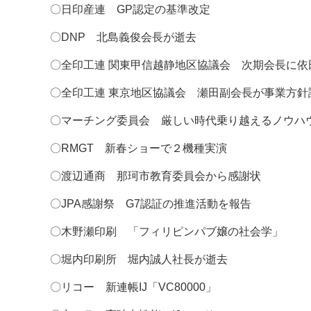
〇日印産連 GP認定の基準改定
〇DNP 北島義俊会長が逝去
〇全印工連 関東甲信越静地区協議会 次期会長に依
〇全印工連 東京地区協議会 瀬田副会長が事業方針
〇マーチング委員会 厳しい時代乗り越えるノウハ
〇RMGT 新春ショーで２機種実演
〇渡辺通商 那珂市教育委員会から感謝状
〇JPA感謝祭 G7認証の推進活動を報告
〇木野瀬印刷 「フィリピンパブ嬢の社会学」
〇堀内印刷所 堀内誠人社長が逝去
〇リコー 新連帳IJ「VC80000」