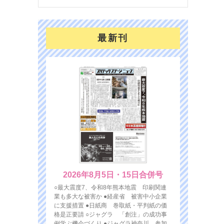
最新刊
2026年8月5日・15日合併号
○最大震度7、令和8年熊本地震 印刷関連
業も多大な被害か ●経産省 被害中小企業
に支援措置 ●日紙商 巻取紙・平判紙の価
格是正要請 ○ジャグラ 「創注」の成功事
例学ぶ機会づくり ●ジャグラ神奈川 参加