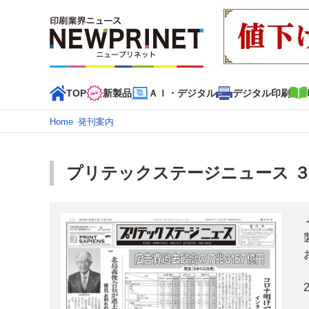
TOP
新製品
ＡＩ・デジタル
デジタル印刷
Home
–
発刊案内
インデックス
TOP
新着記事
特集記事
動画コンテンツ
プリテックステージニュース 
カテゴリー一覧
新商品
新製品
ＡＩ・デジタル
デジタル印刷
印刷
特集記事カテゴリー一覧
2022 見える化・MIS特集
特集・デジタル印刷 アイデア
特集・デジタル印刷 ～ 新成長軌道を描く