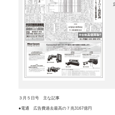
案内
発刊案内
JFPI印刷用語集
印刷機材年鑑
運営
会社案内
購読・購入申し込み
サイトポリシ
３月５日号 主な記事
●電通 広告費過去最高の７兆3167億円