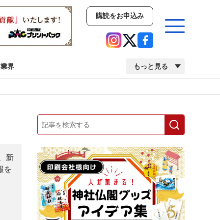
購読をお申込み
業界
もっと見る
新商品
イベント
市場・統計
人事・移転・異動・訃報
業界
市場・統計
人事・移転・異動・訃報
、新
報を
中古印刷機・製本機特集
2022 検査・校正特集