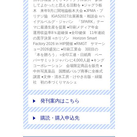
してよかったと思える活動を ●ジャグラ栃
木 来年9月に関地協栃木大会 ●JPMA・プ
リデジ協 IGAS2027出展募集・相談会 ○ハ
イデルベルグ・ジャパン 「SPARK」テー
マに最適生産を提案 ●印刷メディア年金
運用収益率8％超確保 ●全印健保 11年連続
の黒字決算 ○ホリゾン Horizon Smart
Factory 2026 in HIP開催 ●RMGT サマーシ
ョー2026盛況に ●印刷工業会 3回目の
「本を贈ろう」 ○全印工連・日紙商 ペー
パーサミットジャパンに4,000人超 ●キング
コーポレーション 会場限定商品を販売 ●
中外写真薬品 国際紙パルプ商事に全株式
譲渡 ●文伸・清水工房・けやき出版・緑陽
社 初の本づくりマルシェ
発刊案内はこちら
購読・購入申込先