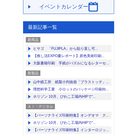
イベントカレンダー
最新記事一覧
新商品
ヒサゴ 「FUJIPLA」から貼り直し可...
【推し活EXPO夏レポート】原色美術印刷...
大阪書籍印刷 手紙がパズルになるレターセ...
新製品
山中紙工所 紙製小判抜袋「プラストッテ」...
理想科学工業 小ロットのパッケージ印刷向...
ホリゾン 10月、びわこ工場内HIPで“...
ＡＩ・デジタル
【パーソナライズ印刷特集】オンデオマ ク...
ホリゾン 10月、びわこ工場内HIPで“...
【パーソナライズ印刷特集】インターロジッ...