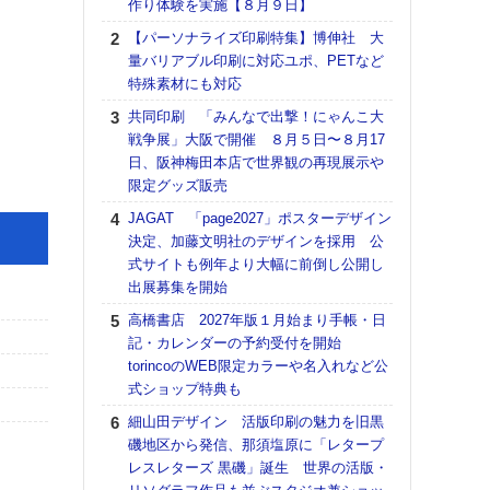
作り体験を実施【８月９日】
る
【パーソナライズ印刷特集】博伸社 大
DNP
量バリアブル印刷に対応ユポ、PETなど
上の
特殊素材にも対応
意識
時代
共同印刷 「みんなで出撃！にゃんこ大
る組
戦争展」大阪で開催 ８月５日〜８月17
日、阪神梅田本店で世界観の再現展示や
【パ
限定グッズ販売
量バ
特殊
JAGAT 「page2027」ポスターデザイン
決定、加藤文明社のデザインを採用 公
ホリゾ
式サイトも例年より大幅に前倒し公開し
で“Hor
出展募集を開始
催へ～
TO
高橋書店 2027年版１月始まり手帳・日
スマ
記・カレンダーの予約受付を開始
torincoのWEB限定カラーや名入れなど公
理想
式ショップ特典も
刷向
ン 『
細山田デザイン 活版印刷の魅力を旧黒
を７
磯地区から発信、那須塩原に「レタープ
面の
レスレターズ 黒磯」誕生 世界の活版・
対応