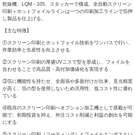
乾燥機、LQM－105、スタッカーで構成。全自動スクリーン
印刷＋ホットフォイルラインは一つの印刷加工ラインで箔押
し製品を仕上げる。
【主な特徴】
①スクリーン印刷とホットフォイル技術をワンパスで行い、
作業効率と生産性を向上させる
②スクリーン印刷の厚盛UVニスで型を形成し、フォイルを
合わせることで高品質・高付加価値化を実現する
③箔に機能性を持たせ、全面張や多面付けが出来、見当精度
が高く、箔の型を使用しないため汎用性、低コスト性に優れ
ている
④既存のスクリーン印刷へオプション加工機として搭載が可
能で、初期投資を抑え、外注コスト削減と利益の創出を可能
にする
⑤スクリーン印刷（コーティング）とフォイルエンボスとい