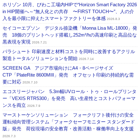
ホリゾン 10月、びわこ工場内HIPで“Horizon Smart Factory 2026
in HIP開催へ～“無人化との共存 〜FIRST TOUCH〜”、人の介
入を最小限に抑えたスマートファクトリーを体感
2026.8.3
セイコーエプソン デジタル捺染機「Monna Lisa ML-18000」発
売 18個のプリントヘッド搭載し252m²/hの高速印刷と高品位な
黒表現を実現
2026.7.21
パラシュート 印刷速度と材料コストを同時に改善するアクリル
製造トータルソリューションを開始
2026.7.14
SCREEN GA アジア市場向けにA4・8ページサイズ
CTP「PlateRite 8600MIII」発売 オフセット印刷の持続的な需
要に対応
2026.7.10
エコスリージャパン 5.3m幅UVロール・トゥ・ロールプリンタ
ー「VEXIS RTR5300」を発売 高い生産性とコストパフォーマ
ンスを両立
2026.7.9
マーストーケンソリューション フォークリフト後付けの安全
運転傾向管理システム「フォークセーフモニター スタンダード
版」発売 荷役現場の安全教育・改善活動・稼働率向上を支援
2026.7.3