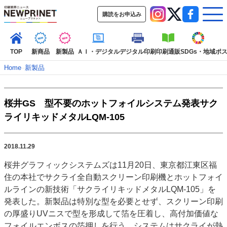
購読をお申込み
TOP
新商品
新製品
ＡＩ・デジタル
デジタル印刷
印刷通販
SDGs・地域
ポ
Home
–
新製品
インデックス
桜井GS 型不要のホットフォイルシステム発表サク
TOP
新着記事
特集記事
動画コンテンツ
ライリキッドメタルLQM-105
インタビュー
コレクション
カテゴリー一覧
2018.11.29
新商品
新製品
ＡＩ・デジタル
デジタル印刷
印刷通販
桜井グラフィックシステムズは11月20日、東京都江東区福
SDGs・地域
ポストプレス
ビジネス
イベント
信用情報
業界
住の本社でサクライ全自動スクリーン印刷機とホットフォイ
市場・統計
人事・移転・異動・訃報
ルラインの新技術「サクライリキッドメタルLQM-105」を
発表した。新製品は特別な型を必要とせず、スクリーン印刷
特集記事カテゴリー一覧
の厚盛りUVニスで型を形成して箔を圧着し、高付加価値な
2022 見える化・MIS特集
フォイルエンボスの箔押しを行う。システムはサクライが熱