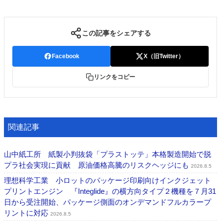
この記事をシェアする
Facebook
X（旧Twitter）
リンクをコピー
関連記事
山中紙工所 紙製小判抜袋「プラストッテ」本格製造開始で脱
プラ社会実現に貢献 原油価格高騰のリスクヘッジにも
2026.8.5
理想科学工業 小ロットのパッケージ印刷向けインクジェット
プリントエンジン 『Integlide』の横方向タイプ２機種を７月31
日から受注開始、パッケージ側面のオンデマンドフルカラープ
リントに対応
2026.8.5