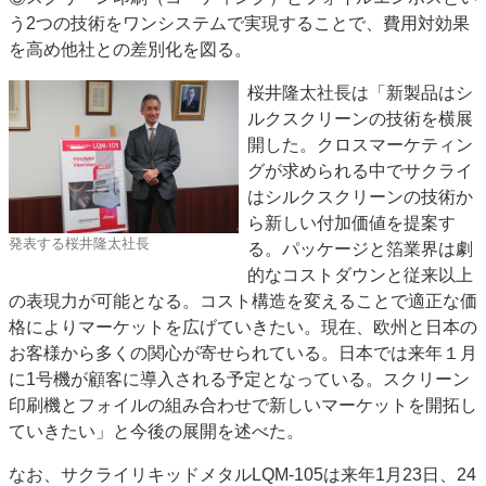
う2つの技術をワンシステムで実現することで、費用対効果
を高め他社との差別化を図る。
桜井隆太社長は「新製品はシ
ルクスクリーンの技術を横展
開した。クロスマーケティン
グが求められる中でサクライ
はシルクスクリーンの技術か
ら新しい付加価値を提案す
発表する桜井隆太社長
る。パッケージと箔業界は劇
的なコストダウンと従来以上
の表現力が可能となる。コスト構造を変えることで適正な価
格によりマーケットを広げていきたい。現在、欧州と日本の
お客様から多くの関心が寄せられている。日本では来年１月
に1号機が顧客に導入される予定となっている。スクリーン
印刷機とフォイルの組み合わせで新しいマーケットを開拓し
ていきたい」と今後の展開を述べた。
なお、サクライリキッドメタルLQM-105は来年1月23日、24