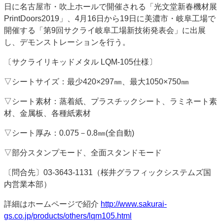
日に名古屋市・吹上ホールで開催される「光文堂新春機材展
PrintDoors2019」、4月16日から19日に美濃市・岐阜工場で
開催する「第9回サクライ岐阜工場新技術発表会」に出展
し、デモンストレーションを行う。
〔サクライリキッドメタル LQM-105仕様〕
▽シートサイズ：最少420×297㎜、最大1050×750㎜
▽シート素材：蒸着紙、プラスチックシート、ラミネート素
材、金属板、各種紙素材
▽シート厚み：0.075－0.8㎜(全自動)
▽部分スタンプモード、全面スタンドモード
〔問合先〕03-3643-1131（桜井グラフィックシステムズ国
内営業本部）
詳細はホームページで紹介
http://www.sakurai-
gs.co.jp/products/others/lqm105.html