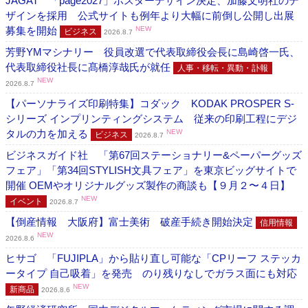
JAGAT 「page2027」ポスターデザイン決定、加藤文明社のデ
ザインを採用 公式サイトも例年より大幅に前倒し公開し出展
募集を開始
NEW
ビジネス
2026.8.7
芳野YMマシナリー 役員改選で代表取締役会長に島崎啓一氏、
代表取締役社長に髙橋淳哉氏が就任
人事・移転・異動・訃報
NEW
2026.8.7
【パーソナライズ印刷特集】コダック KODAK PROSPER S-
シリーズ インプリンティングシステム 従来の印刷工程にデジ
タルの力を加える
NEW
ビジネス
2026.8.7
ビジネスガイド社 「第67回ステーショナリー&ペーパーグッズ
フェア」「第34回STYLISH文具フェア」を東京ビッグサイトで
開催 OEMやオリジナルグッズ製作の商談も【９月２〜４日】
NEW
イベント
2026.8.7
【倒産情報 大阪府】富士美術 破産手続き開始決定
信用情報
NEW
2026.8.6
ヒサゴ 「FUJIPLA」から貼り直し可能な「CPリーフ ステッカ
ータイプ 自己吸着」を発売 のり残りなしでガラス面にも対応
NEW
新商品
2026.8.6