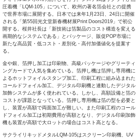
圧着機「LQM-105」について、欧州の著名箔会社との提携
特集・デジタル印刷 アイデアで勝負！ ～多様なビジネス・多彩な商材～
で世界市場に展開する。日本では来年1月23日、24日に開催
JAPAN PACK 2023 特集
中古印刷機・製本機特集
2022 検査・校正特集
される「第55回光文堂新春機材展Print Doors2019」で初公
特集・デジタル印刷 ～ 新成長軌道を描く
開する。桜井社長は「新技術は箔製品のコスト構造を変える
画期的なシステムである」とパッケージ、販促POP市場に
案内
新たな高品質・低コスト・差別化・高付加価値化を提案す
発刊案内
JFPI印刷用語集
印刷機材年鑑
る。
運営
金や銀、箔押し加工は印刷物、高級パッケージやグリーティ
会社案内
購読・購入申し込み
サイトポリシー
ングカードで人気を集めている。箔押し機は箔押し専用機に
お問い合わせ
よるホットフォイルスタンプ加工、印刷工程に組み込まれた
コールドフォイル加工、デジタル印刷機と連動したデジタル
加飾システムが多く使われている。しかし、高額設備と箔の
コストが課題となっている。箔押し専用機は箔の型を必要と
し、装置が高額で両面加工が難しい。また印刷工程のコール
ドフォイル加工は初期費用が高額となり、デジタル印刷加飾
機も装置が高額で大ロットの場合はコスト高となる。
サクライリキッドメタルLQM-105はスクリーン印刷機、UV