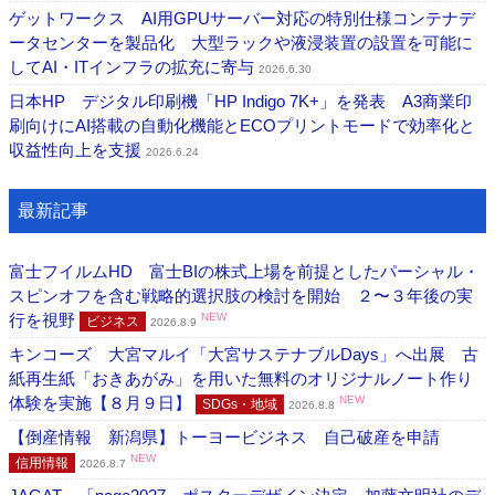
ゲットワークス AI用GPUサーバー対応の特別仕様コンテナデ
ータセンターを製品化 大型ラックや液浸装置の設置を可能に
してAI・ITインフラの拡充に寄与
2026.6.30
日本HP デジタル印刷機「HP Indigo 7K+」を発表 A3商業印
刷向けにAI搭載の自動化機能とECOプリントモードで効率化と
収益性向上を支援
2026.6.24
最新記事
富士フイルムHD 富士BIの株式上場を前提としたパーシャル・
スピンオフを含む戦略的選択肢の検討を開始 ２〜３年後の実
行を視野
NEW
ビジネス
2026.8.9
キンコーズ 大宮マルイ「大宮サステナブルDays」へ出展 古
紙再生紙「おきあがみ」を用いた無料のオリジナルノート作り
体験を実施【８月９日】
NEW
SDGs・地域
2026.8.8
【倒産情報 新潟県】トーヨービジネス 自己破産を申請
NEW
信用情報
2026.8.7