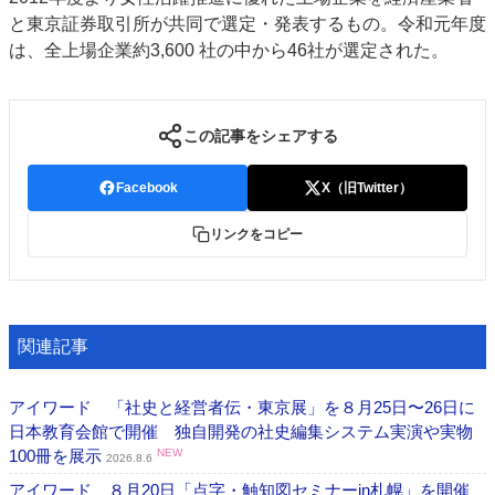
と東京証券取引所が共同で選定・発表するもの。令和元年度
特集・デジタル印刷 アイデアで勝負！ ～多様なビジネス・多彩な商材～
は、全上場企業約3,600 社の中から46社が選定された。
JAPAN PACK 2023 特集
中古印刷機・製本機特集
2022 検査・校正特集
特集・デジタル印刷 ～ 新成長軌道を描く
案内
この記事をシェアする
発刊案内
JFPI印刷用語集
印刷機材年鑑
Facebook
X（旧Twitter）
運営
リンクをコピー
会社案内
購読・購入申し込み
サイトポリシー
お問い合わせ
関連記事
アイワード 「社史と経営者伝・東京展」を８月25日〜26日に
日本教育会館で開催 独自開発の社史編集システム実演や実物
100冊を展示
NEW
2026.8.6
アイワード ８月20日「点字・触知図セミナーin札幌」を開催