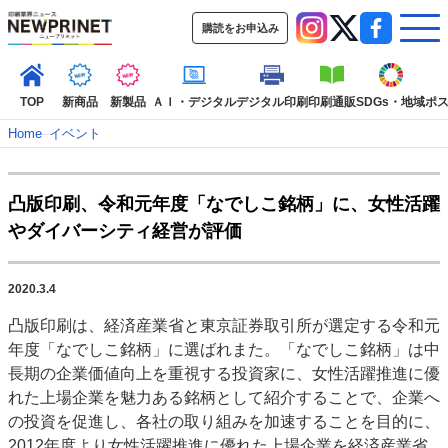
購読をお申込み
TOP
新商品
新製品
ＡＩ・デジタル
デジタル印刷
印刷通販
SDGs・地域
ポ
Home
–
イベント
インデックス
凸版印刷、令和元年度「なでしこ銘柄」に、女性活躍
TOP
新着記事
特集記事
動画コンテンツ
やダイバーシティ経営が評価
インタビュー
コレクション
カテゴリー一覧
2020.3.4
新商品
新製品
ＡＩ・デジタル
デジタル印刷
印刷通販
凸版印刷は、経済産業省と東京証券取引所が選定する令和元
SDGs・地域
ポストプレス
ビジネス
イベント
信用情報
業界
年度「なでしこ銘柄」に選ばれまた。「なでしこ銘柄」は中
市場・統計
人事・移転・異動・訃報
長期の企業価値向上を重視する投資家に、女性活躍推進に優
れた上場企業を魅力ある銘柄として紹介することで、企業へ
特集記事カテゴリー一覧
の投資を促進し、各社の取り組みを加速することを目的に、
2022 見える化・MIS特集
2012年度より女性活躍推進に優れた上場企業を経済産業省