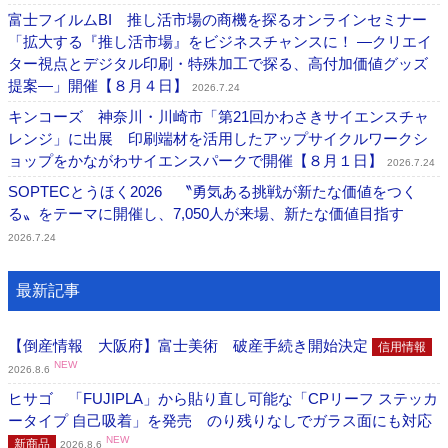
富士フイルムBI 推し活市場の商機を探るオンラインセミナー
「拡大する『推し活市場』をビジネスチャンスに！ ―クリエイ
ター視点とデジタル印刷・特殊加工で探る、高付加価値グッズ
提案―」開催【８月４日】
2026.7.24
キンコーズ 神奈川・川崎市「第21回かわさきサイエンスチャ
レンジ」に出展 印刷端材を活用したアップサイクルワークシ
ョップをかながわサイエンスパークで開催【８月１日】
2026.7.24
SOPTECとうほく2026 〝勇気ある挑戦が新たな価値をつく
る〟をテーマに開催し、7,050人が来場、新たな価値目指す
2026.7.24
最新記事
【倒産情報 大阪府】富士美術 破産手続き開始決定
信用情報
NEW
2026.8.6
ヒサゴ 「FUJIPLA」から貼り直し可能な「CPリーフ ステッカ
ータイプ 自己吸着」を発売 のり残りなしでガラス面にも対応
NEW
新商品
2026.8.6