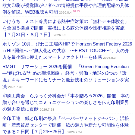
欧文印刷が視覚障がい者への情報提供手段や合理的配慮の具体
例を解説、WEB視聴も可能
NEW
2026.8.4
いけうち ミスト冷房による熱中症対策の「無料デモ体験会」
を全国５拠点で開催 実機による霧の体感や技術相談を実施
【７月31日・８月７日】
2026.8.3
ホリゾン 10月、びわこ工場内HIPで“Horizon Smart Factory 2026
in HIP開催へ～“無人化との共存 〜FIRST TOUCH〜”、人の介
入を最小限に抑えたスマートファクトリーを体感
2026.8.3
RMGT サマーショー 2026を開催 「Green Printing Evolution
―“選ばれる”ための環境戦略」 経営・労働・地球の3つの「環
境」をキーワードにセミナーと最新技術のソリューションを実
演
2026.7.30
印刷工業会 らぶっく分科会が「本を贈ろう2026」開催 本の
贈り合いを通じてコミュニケーションの楽しさを伝え印刷業界
の魅力発信に貢献
2026.7.28
全印工連 紙と印刷の祭典「ペーパーサミットジャパン」浜松
町・産業貿易センターで開催 紙の魅力や新たな可能性を体験
できる２日間【７月24〜25日】
2026.7.24