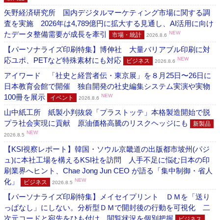
矢野経済研究所 国内デジタルマーケティング市場に関する調
査を実施 2026年は4,789億円に拡大する見通し、AI活用に向け
たデータ整備需要が成長を牽引
NEW
市場・統計
2026.8.6
【パーソナライズ印刷特集】博伸社 大量バリアブル印刷に対
応ユポ、PETなど特殊素材にも対応
NEW
ビジネス
2026.8.6
アイワード 「社史と経営者伝・東京展」を８月25日〜26日に
日本教育会館で開催 独自開発の社史編集システム実演や実物
100冊を展示
NEW
イベント
2026.8.6
山中紙工所 紙製小判抜袋「プラストッテ」本格製造開始で脱
プラ社会実現に貢献 原油価格高騰のリスクヘッジにも
新製品
NEW
2026.8.5
【KSI視察レポート】韓国・ソウル京畿道の出版都市坡州(パジ
ュ)に本社工場を構えるKSI社を訪問 人手不足に悩む日本の印
刷業界へヒント、Chae Jong Jun CEO が語る「集中制御・省人
化」
NEW
ビジネス
2026.8.5
【パーソナライズ印刷特集】メイセイプリント ＤＭを「送り
っぱなし」にしない。分析型ＤＭで開封後の行動を可視化 二
次元コードと宛先をひも付け、閲覧状況を個別把握
ビジネス