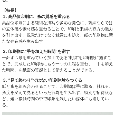
る。
【特長】
１. 高品位印刷に、糸の質感を重ねる
高品位印刷による繊細な描写や多彩な発色に、刺繍ならでは
の立体感や素材感を重ねることで、印刷と刺繍の双方の魅力
を引き出す。視覚だけでなく触覚にも訴え、紙の印刷物に新
たな存在感を生み出す
２. 印刷物に“手を加えた時間”を宿す
一針ずつ糸を重ねていく加工である“刺繍”を印刷後に施すこ
とで、完成した印刷物にもう一つの工程を重ね、「手を加え
た時間」を紙面の質感として伝えることができる。
３. “見て終わり”ではない印刷体験をつくる
紙と糸を組み合わせることで、印刷物は手に取る、触れる、
角度を変えて見るといった行為を生み出す。特別な招待状な
ど、短い接触時間の中で印象を残したい媒体にも適してい
る。