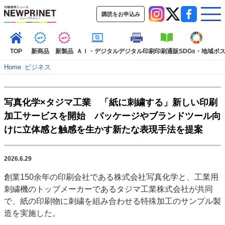
購読をお申込み
TOP
新商品
新製品
ＡＩ・デジタル
デジタル印刷
印刷通販
SDGs・地域
ポ
Home
–
ビジネス
インデックス
写真化学×タジマ工業 「紙に刺繍する」新しい印刷
TOP
新着記事
特集記事
動画コンテンツ
加工サービスを開始 パッケージやブランドツール向
インタビュー
コレクション
けに立体感と触感を生かす新たな表現手法を提案
カテゴリー一覧
新商品
新製品
ＡＩ・デジタル
デジタル印刷
印刷通販
2026.6.29
SDGs・地域
ポストプレス
ビジネス
イベント
信用情報
業界
創業150余年の印刷会社である株式会社写真化学と、工業用
市場・統計
人事・移転・異動・訃報
刺繍機のトップメーカーであるタジマ工業株式会社が共同
で、紙の印刷物に刺繍を組み合わせる特殊加工のサンプル製
特集記事カテゴリー一覧
造を実施した。
2022 見える化・MIS特集