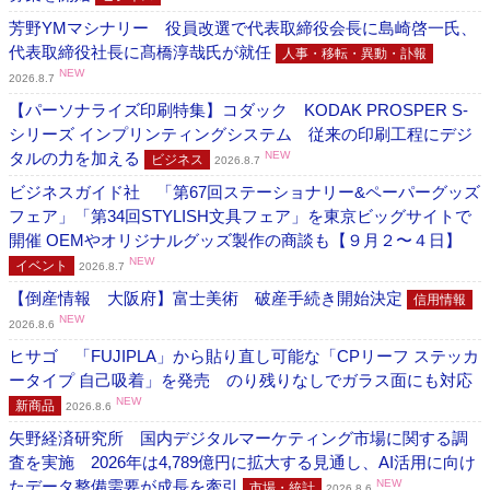
芳野YMマシナリー 役員改選で代表取締役会長に島崎啓一氏、
代表取締役社長に髙橋淳哉氏が就任
人事・移転・異動・訃報
NEW
2026.8.7
【パーソナライズ印刷特集】コダック KODAK PROSPER S-
シリーズ インプリンティングシステム 従来の印刷工程にデジ
タルの力を加える
NEW
ビジネス
2026.8.7
ビジネスガイド社 「第67回ステーショナリー&ペーパーグッズ
フェア」「第34回STYLISH文具フェア」を東京ビッグサイトで
開催 OEMやオリジナルグッズ製作の商談も【９月２〜４日】
NEW
イベント
2026.8.7
【倒産情報 大阪府】富士美術 破産手続き開始決定
信用情報
NEW
2026.8.6
ヒサゴ 「FUJIPLA」から貼り直し可能な「CPリーフ ステッカ
ータイプ 自己吸着」を発売 のり残りなしでガラス面にも対応
NEW
新商品
2026.8.6
矢野経済研究所 国内デジタルマーケティング市場に関する調
査を実施 2026年は4,789億円に拡大する見通し、AI活用に向け
たデータ整備需要が成長を牽引
NEW
市場・統計
2026.8.6