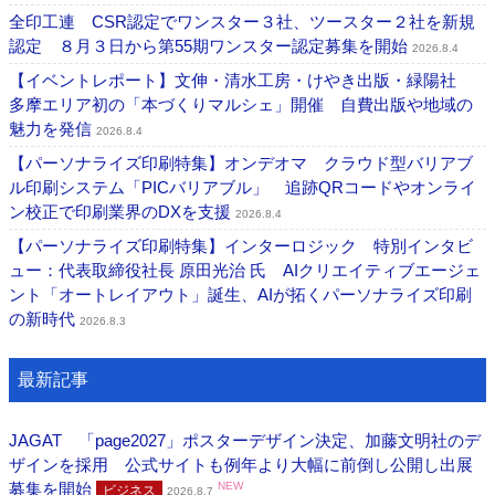
全印工連 CSR認定でワンスター３社、ツースター２社を新規
認定 ８月３日から第55期ワンスター認定募集を開始
2026.8.4
【イベントレポート】文伸・清水工房・けやき出版・緑陽社
多摩エリア初の「本づくりマルシェ」開催 自費出版や地域の
魅力を発信
2026.8.4
【パーソナライズ印刷特集】オンデオマ クラウド型バリアブ
ル印刷システム「PICバリアブル」 追跡QRコードやオンライ
ン校正で印刷業界のDXを支援
2026.8.4
【パーソナライズ印刷特集】インターロジック 特別インタビ
ュー：代表取締役社長 原田光治 氏 AIクリエイティブエージェ
ント「オートレイアウト」誕生、AIが拓くパーソナライズ印刷
の新時代
2026.8.3
最新記事
JAGAT 「page2027」ポスターデザイン決定、加藤文明社のデ
ザインを採用 公式サイトも例年より大幅に前倒し公開し出展
募集を開始
NEW
ビジネス
2026.8.7