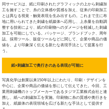
同サービスは、紙に印刷されたグラフィックの上から刺繍加
特集・デジタル印刷 アイデアで勝負！ ～多様なビジネス・多彩な商材～
工を施すことで、糸の立体感や質感を加え、従来の印刷加工
JAPAN PACK 2023 特集
中古印刷機・製本機特集
2022 検査・校正特集
とは異なる視覚・触覚表現を生み出すもの。これまで主に布
特集・デジタル印刷 ～ 新成長軌道を描く
地に用いられてきた刺繍を紙媒体へ応用し、上糸量を自動調
整する技術により、紙の印刷物へのダメージを軽減した刺繍
案内
加工を可能にしている。パッケージ、ブランドブック、周年
発刊案内
JFPI印刷用語集
印刷機材年鑑
誌、採用ツール、販促ツールなどに関して、企業や商品の価
値を、より印象深く伝える新たな表現手法として提案を行
運営
う。
会社案内
購読・購入申し込み
サイトポリシー
お問い合わせ
紙×刺繍加工で奥行きのある表現が可能に
写真化学は創業以来150年以上にわたり、印刷・デザインを
中心に、企業や商品の価値を形にして伝えてきた。今回、工
業用刺繍機のトップメーカーであるタジマ工業株式会社と連
携し、紙への刺繍加工を実施。印刷物に糸の質感や奥行きを
加え、紙媒体の表現領域を広げる新たな手法として提供す