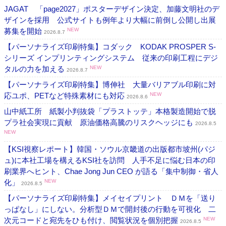
JAGAT 「page2027」ポスターデザイン決定、加藤文明社のデ
ザインを採用 公式サイトも例年より大幅に前倒し公開し出展
募集を開始
NEW
2026.8.7
【パーソナライズ印刷特集】コダック KODAK PROSPER S-
シリーズ インプリンティングシステム 従来の印刷工程にデジ
タルの力を加える
NEW
2026.8.7
【パーソナライズ印刷特集】博伸社 大量バリアブル印刷に対
応ユポ、PETなど特殊素材にも対応
NEW
2026.8.6
山中紙工所 紙製小判抜袋「プラストッテ」本格製造開始で脱
プラ社会実現に貢献 原油価格高騰のリスクヘッジにも
2026.8.5
NEW
【KSI視察レポート】韓国・ソウル京畿道の出版都市坡州(パジ
ュ)に本社工場を構えるKSI社を訪問 人手不足に悩む日本の印
刷業界へヒント、Chae Jong Jun CEO が語る「集中制御・省人
化」
NEW
2026.8.5
【パーソナライズ印刷特集】メイセイプリント ＤＭを「送り
っぱなし」にしない。分析型ＤＭで開封後の行動を可視化 二
次元コードと宛先をひも付け、閲覧状況を個別把握
NEW
2026.8.5