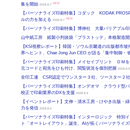
集を開始
NEW
2026.8.7
【パーソナライズ印刷特集】コダック KODAK PROS
ルの力を加える
NEW
2026.8.7
【パーソナライズ印刷特集】博伸社 大量バリアブル印
山中紙工所 紙製小判抜袋「プラストッテ」本格製造
【KSI視察レポート】韓国・ソウル京畿道の出版都市坡
界へヒント、Chae Jong Jun CEO が語る「集中制御
【パーソナライズ印刷特集】メイセイプリント ＤＭを
元コードと宛先をひも付け、閲覧状況を個別把握
2026.8.5
全印工連 CSR認定でワンスター３社、ツースター２
【パーソナライズ印刷特集】オンデオマ クラウド型バ
校正で印刷業界のDXを支援
2026.8.4
【イベントレポート】文伸・清水工房・けやき出版・緑
力を発信
2026.8.4
【パーソナライズ印刷特集】インターロジック 特別イン
ト「オートレイアウト」誕生、AIが拓くパーソナライ