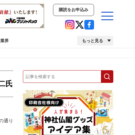
購読をお申込み
業界
もっと見る
新商品
イベント
市場・統計
人事・移転・異動・訃報
二氏
業界
市場・統計
人事・移転・異動・訃報
の通り
中古印刷機・製本機特集
2022 検査・校正特集