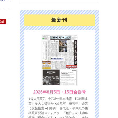
最新刊
製品
2026年8月5日・15日合併号
○最大震度7、令和8年熊本地震 印刷関連
業も多大な被害か ●経産省 被害中小企業
に支援措置 ●日紙商 巻取紙・平判紙の価
格是正要請 ○ジャグラ 「創注」の成功事
例学ぶ機会づくり ●ジャグラ神奈川 参加