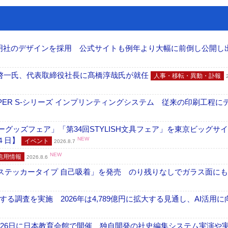
加藤文明社のデザインを採用 公式サイトも例年より大幅に前倒し公開し
啓一氏、代表取締役社長に髙橋淳哉氏が就任
人事・移転・異動・訃報
PER S-シリーズ インプリンティングシステム 従来の印刷工程に
グッズフェア」「第34回STYLISH文具フェア」を東京ビッグサ
４日】
NEW
イベント
2026.8.7
NEW
信用情報
2026.8.6
フ ステッカータイプ 自己吸着」を発売 のり残りなしでガラス面に
調査を実施 2026年は4,789億円に拡大する見通し、AI活用に
26日に日本教育会館で開催 独自開発の社史編集システム実演や実物