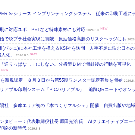
PER S-シリーズ インプリンティングシステム 従来の印刷工程に
刷に対応ユポ、PETなど特殊素材にも対応
NEW
2026.8.6
開始で脱プラ社会実現に貢献 原油価格高騰のリスクヘッジにも
2026
州(パジュ)に本社工場を構えるKSI社を訪問 人手不足に悩む日本
・省人化」
NEW
2026.8.5
「送りっぱなし」にしない。分析型ＤＭで開封後の行動を可視化
NEW
社を新規認定 ８月３日から第55期ワンスター認定募集を開始
2026.8.
リアブル印刷システム「PICバリアブル」 追跡QRコードやオン
陽社 多摩エリア初の「本づくりマルシェ」開催 自費出版や地
タビュー：代表取締役社長 原田光治 氏 AIクリエイティブエー
ズ印刷の新時代
2026.8.3