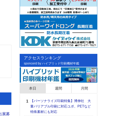
アクセスランキング
sponcerd by ハイブリッド印刷機材年鑑
本日
週間
月間
【パーソナライズ印刷特集】博伸社 大
日印
量バリアブル印刷に対応ユポ、PETなど
た個
特殊素材にも対応
彰」
出展募