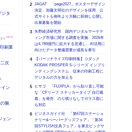
る
JAGAT 「page2027」ポスターデザイン
決定、加藤文明社のデザインを採用 公
DNP
デジタ
式サイトも例年より大幅に前倒し公開し
上の
出展募集を開始
意識
時代
矢野経済研究所 国内デジタルマーケテ
る組
NEW
ィング市場に関する調査を実施 2026年
.8.5
は4,789億円に拡大する見通し、AI活用に
【パ
の印刷業
向けたデータ整備需要が成長を牽引
量バ
特殊
【パーソナライズ印刷特集】コダック
 二次
KODAK PROSPER S-シリーズ インプリ
ホリゾ
ンティングシステム 従来の印刷工程に
で“Hor
デジタルの力を加える
催へ～
4
TO
ヒサゴ 「FUJIPLA」から貼り直し可能
ライン
スマ
な「CPリーフ ステッカータイプ 自己吸
着」を発売 のり残りなしでガラス面に
理想
域の魅
も対応
刷向
ン 『
ビジネスガイド社 「第67回ステーショ
を７
ジェン
ナリー&ペーパーグッズフェア」「第34
面の
回STYLISH文具フェア」を東京ビッグサ
対応