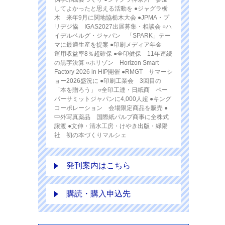
してよかったと思える活動を ●ジャグラ栃
木 来年9月に関地協栃木大会 ●JPMA・プ
リデジ協 IGAS2027出展募集・相談会 ○ハ
イデルベルグ・ジャパン 「SPARK」テー
マに最適生産を提案 ●印刷メディア年金
運用収益率8％超確保 ●全印健保 11年連続
の黒字決算 ○ホリゾン Horizon Smart
Factory 2026 in HIP開催 ●RMGT サマーシ
ョー2026盛況に ●印刷工業会 3回目の
「本を贈ろう」 ○全印工連・日紙商 ペー
パーサミットジャパンに4,000人超 ●キング
コーポレーション 会場限定商品を販売 ●
中外写真薬品 国際紙パルプ商事に全株式
譲渡 ●文伸・清水工房・けやき出版・緑陽
社 初の本づくりマルシェ
発刊案内はこちら
購読・購入申込先