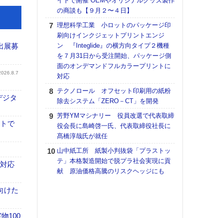
イトで開催 OEMやオリジナルグッズ製作
の商談も【９月２〜４日】
【K
道の
理想科学工業 小ロットのパッケージ印
える
刷向けインクジェットプリントエンジ
の印刷
出展募
ン 『Integlide』の横方向タイプ２機種
CE
を７月31日から受注開始、パッケージ側
面のオンデマンドフルカラープリントに
KO
2026.8.7
対応
体製
テクノロール オフセット印刷用の紙粉
【ペ
デジタ
除去システム「ZERO－CT」を開発
ト】
アで
芳野YMマシナリー 役員改選で代表取締
イトで
役会長に島崎啓一氏、代表取締役社長に
【パ
髙橋淳哉氏が就任
士フ
パン
山中紙工所 紙製小判抜袋「プラストッ
書を
テ」本格製造開始で脱プラ社会実現に貢
も対応
ツー
献 原油価格高騰のリスクヘッジにも
トも
向けた
富士
地・
付表
100