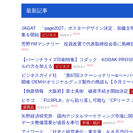
最新記事
JAGAT 「page2027」ポスターデザイン決定、
集を開始
NEW
ビジネス
2026.8.7
芳野YMマシナリー 役員改選で代表取締役会長に島崎
NEW
【パーソナライズ印刷特集】コダック KODAK PROS
ルの力を加える
NEW
ビジネス
2026.8.7
ビジネスガイド社 「第67回ステーショナリー&ペーパー
開催 OEMやオリジナルグッズ製作の商談も【９月２〜
【倒産情報 大阪府】富士美術 破産手続き開始決定
ヒサゴ 「FUJIPLA」から貼り直し可能な「CPリー
NEW
新商品
2026.8.6
矢野経済研究所 国内デジタルマーケティング市場に関する
データ整備需要が成長を牽引
NEW
市場・統計
2026.8.6
アイワード 「社史と経営者伝・東京展」を８月25日〜