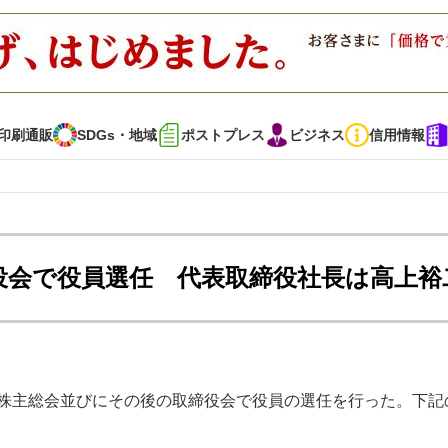
印刷通販
SDGs・地域
ポストプレス
ビジネス
信用情報
インタビュー
コレクション
役会で役員選任 代表取締役社長は高上裕
通販
SDGs・地域
ポストプレス
ビジネス
イベント
信用情報
時株主総会並びにその後の取締役会で役員の選任を行った。下記
で勝負！ ～多様なビジネス・多彩な商材～
JAPAN PACK 2023 特集