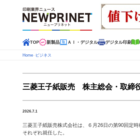
TOP
新製品
ＡＩ・デジタル
デジタル印刷
Home
–
ビジネス
インデックス
TOP
新着記事
特集記事
動画コンテンツ
三菱王子紙販売 株主総会・取締
カテゴリー一覧
新商品
新製品
ＡＩ・デジタル
デジタル印刷
印刷
2026.7.1
特集記事カテゴリー一覧
三菱王子紙販売株式会社は、６月26日の第90回定
2022 見える化・MIS特集
特集・デジタル印刷 アイデア
それぞれ就任した。
特集・デジタル印刷 ～ 新成長軌道を描く