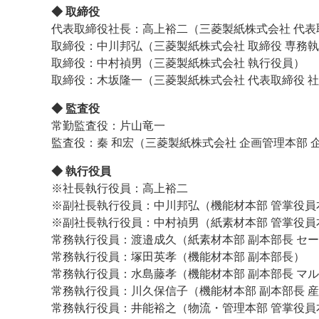
◆ 取締役
案内
代表取締役社長：高上裕二（三菱製紙株式会社 代表
取締役：中川邦弘（三菱製紙株式会社 取締役 専務
発刊案内
JFPI印刷用語集
印刷機材年鑑
取締役：中村禎男（三菱製紙株式会社 執行役員）
取締役：木坂隆一（三菱製紙株式会社 代表取締役 
運営
◆ 監査役
会社案内
購読・購入申し込み
サイトポリシ
常勤監査役：片山竜一
監査役：秦 和宏（三菱製紙株式会社 企画管理本部 
◆ 執行役員
※社長執行役員：高上裕二
※副社長執行役員：中川邦弘（機能材本部 管掌役員
※副社長執行役員：中村禎男（紙素材本部 管掌役員
常務執行役員：渡邉成久（紙素材本部 副本部長 セ
常務執行役員：塚田英孝（機能材本部 副本部長）
常務執行役員：水島藤孝（機能材本部 副本部長 マル
常務執行役員：川久保信子（機能材本部 副本部長 産
常務執行役員：井能裕之（物流・管理本部 管掌役員