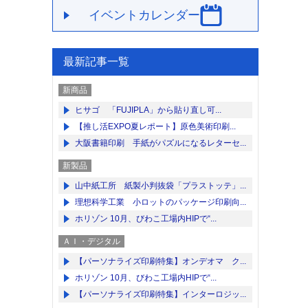
イベントカレンダー
最新記事一覧
新商品
ヒサゴ 「FUJIPLA」から貼り直し可...
【推し活EXPO夏レポート】原色美術印刷...
大阪書籍印刷 手紙がパズルになるレターセ...
新製品
山中紙工所 紙製小判抜袋「プラストッテ」...
理想科学工業 小ロットのパッケージ印刷向...
ホリゾン 10月、びわこ工場内HIPで“...
ＡＩ・デジタル
【パーソナライズ印刷特集】オンデオマ ク...
ホリゾン 10月、びわこ工場内HIPで“...
【パーソナライズ印刷特集】インターロジッ...