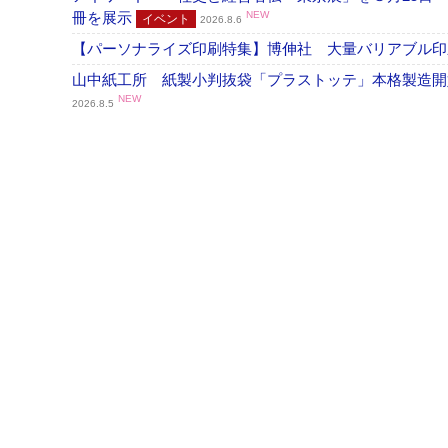
冊を展示
NEW
イベント
2026.8.6
【パーソナライズ印刷特集】博伸社 大量バリアブル印
山中紙工所 紙製小判抜袋「プラストッテ」本格製造
NEW
2026.8.5