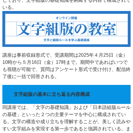
しており、文字組版の基礎知識を網羅する内容で構成されて
特集・デジタル印刷 アイデアで勝負！ ～多様なビジネス・多彩な商材～
いる。
JAPAN PACK 2023 特集
中古印刷機・製本機特集
2022 検査・校正特集
特集・デジタル印刷 ～ 新成長軌道を描く
案内
発刊案内
JFPI印刷用語集
印刷機材年鑑
講座は事前収録形式で、受講期間は2025年４月25日（金）
運営
10時から５月16日（金）17時まで。期間中であればいつで
会社案内
購読・購入申し込み
サイトポリシー
も視聴が可能で、質問はアンケート形式で受け付け、配信終
お問い合わせ
了後に一括で回答される。
文字組版の基本に立ち返る内容構成
同講座では、「文字の基礎知識」および「日本語組版ルール
の基礎」といった２つの主要テーマを中心に構成されてい
る。文字の構造や成り立ちを理解することが、美しく読みや
すい文字組みを実現する第一歩であると強調されている。ま