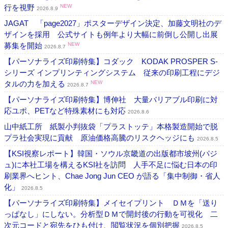
行を視野
NEW
2026.8.9
JAGAT 「page2027」ポスターデザイン決定、加藤文明社のデ
ザインを採用 公式サイトも例年より大幅に前倒し公開し出展
募集を開始
NEW
2026.8.7
【パーソナライズ印刷特集】コダック KODAK PROSPER S-
シリーズ インプリンティングシステム 従来の印刷工程にデジ
タルの力を加える
NEW
2026.8.7
【パーソナライズ印刷特集】博伸社 大量バリアブル印刷に対
応ユポ、PETなど特殊素材にも対応
2026.8.6
山中紙工所 紙製小判抜袋「プラストッテ」本格製造開始で脱
プラ社会実現に貢献 原油価格高騰のリスクヘッジにも
2026.8.5
【KSI視察レポート】韓国・ソウル京畿道の出版都市坡州(パジ
ュ)に本社工場を構えるKSI社を訪問 人手不足に悩む日本の印
刷業界へヒント、Chae Jong Jun CEO が語る「集中制御・省人
化」
2026.8.5
【パーソナライズ印刷特集】メイセイプリント ＤＭを「送り
っぱなし」にしない。分析型ＤＭで開封後の行動を可視化 二
次元コードと宛先をひも付け、閲覧状況を個別把握
2026.8.5