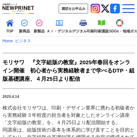
購読をお申込み
TOP
新商品
新製品
ＡＩ・デジタル
デジタル印刷
印刷通販
SDGs・地域
ポ
Home
–
ビジネス
インデックス
モリサワ 『文字組版の教室』2025年春回をオンラ
TOP
新着記事
特集記事
動画コンテンツ
イン開催 初心者から実務経験者まで学べるDTP・組
インタビュー
コレクション
版基礎講座、４月25日より配信
カテゴリー一覧
新商品
新製品
ＡＩ・デジタル
デジタル印刷
印刷通販
2025.4.14
SDGs・地域
ポストプレス
ビジネス
イベント
信用情報
業界
株式会社モリサワは、印刷・デザイン業界に携わる初級者か
市場・統計
人事・移転・異動・訃報
ら実務経験３年程度の担当者を対象としたオンライン講座
「文字組版の教室」を、４月25日より配信開始する。
特集記事カテゴリー一覧
同講座は、組版技術の基本を体系的に学び直すことを目的と
2022 見える化・MIS特集