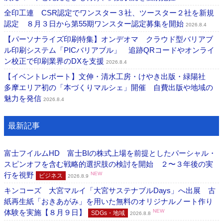
全印工連 CSR認定でワンスター３社、ツースター２社を新規
認定 ８月３日から第55期ワンスター認定募集を開始
2026.8.4
【パーソナライズ印刷特集】オンデオマ クラウド型バリアブ
ル印刷システム「PICバリアブル」 追跡QRコードやオンライ
ン校正で印刷業界のDXを支援
2026.8.4
【イベントレポート】文伸・清水工房・けやき出版・緑陽社
多摩エリア初の「本づくりマルシェ」開催 自費出版や地域の
魅力を発信
2026.8.4
最新記事
富士フイルムHD 富士BIの株式上場を前提としたパーシャル・
スピンオフを含む戦略的選択肢の検討を開始 ２〜３年後の実
行を視野
NEW
ビジネス
2026.8.9
キンコーズ 大宮マルイ「大宮サステナブルDays」へ出展 古
紙再生紙「おきあがみ」を用いた無料のオリジナルノート作り
体験を実施【８月９日】
NEW
SDGs・地域
2026.8.8