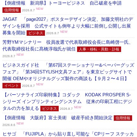
【倒産情報 新潟県】トーヨービジネス 自己破産を申請
NEW
信用情報
2026.8.7
JAGAT 「page2027」ポスターデザイン決定、加藤文明社のデ
ザインを採用 公式サイトも例年より大幅に前倒し公開し出展
募集を開始
NEW
ビジネス
2026.8.7
芳野YMマシナリー 役員改選で代表取締役会長に島崎啓一氏、
代表取締役社長に髙橋淳哉氏が就任
人事・移転・異動・訃報
NEW
2026.8.7
ビジネスガイド社 「第67回ステーショナリー&ペーパーグッズ
フェア」「第34回STYLISH文具フェア」を東京ビッグサイトで
開催 OEMやオリジナルグッズ製作の商談も【９月２〜４日】
NEW
イベント
2026.8.7
【パーソナライズ印刷特集】コダック KODAK PROSPER S-
シリーズ インプリンティングシステム 従来の印刷工程にデジ
タルの力を加える
NEW
ビジネス
2026.8.7
【倒産情報 大阪府】富士美術 破産手続き開始決定
信用情報
NEW
2026.8.6
ヒサゴ 「FUJIPLA」から貼り直し可能な「CPリーフ ステッカ