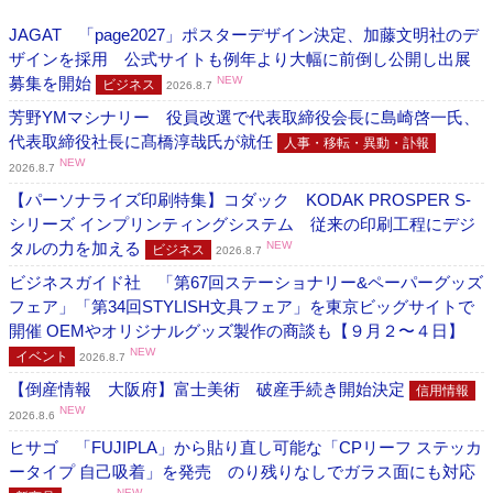
JAGAT 「page2027」ポスターデザイン決定、加藤文明社のデ
ザインを採用 公式サイトも例年より大幅に前倒し公開し出展
募集を開始
NEW
ビジネス
2026.8.7
芳野YMマシナリー 役員改選で代表取締役会長に島崎啓一氏、
代表取締役社長に髙橋淳哉氏が就任
人事・移転・異動・訃報
NEW
2026.8.7
【パーソナライズ印刷特集】コダック KODAK PROSPER S-
シリーズ インプリンティングシステム 従来の印刷工程にデジ
タルの力を加える
NEW
ビジネス
2026.8.7
ビジネスガイド社 「第67回ステーショナリー&ペーパーグッズ
フェア」「第34回STYLISH文具フェア」を東京ビッグサイトで
開催 OEMやオリジナルグッズ製作の商談も【９月２〜４日】
NEW
イベント
2026.8.7
【倒産情報 大阪府】富士美術 破産手続き開始決定
信用情報
NEW
2026.8.6
ヒサゴ 「FUJIPLA」から貼り直し可能な「CPリーフ ステッカ
ータイプ 自己吸着」を発売 のり残りなしでガラス面にも対応
NEW