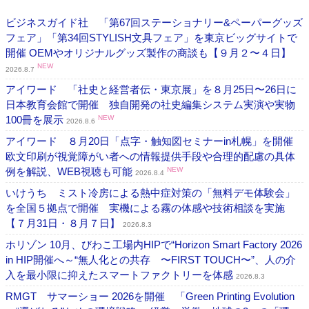
ビジネスガイド社 「第67回ステーショナリー&ペーパーグッズ
フェア」「第34回STYLISH文具フェア」を東京ビッグサイトで
開催 OEMやオリジナルグッズ製作の商談も【９月２〜４日】
NEW
2026.8.7
アイワード 「社史と経営者伝・東京展」を８月25日〜26日に
日本教育会館で開催 独自開発の社史編集システム実演や実物
100冊を展示
NEW
2026.8.6
アイワード ８月20日「点字・触知図セミナーin札幌」を開催
欧文印刷が視覚障がい者への情報提供手段や合理的配慮の具体
例を解説、WEB視聴も可能
NEW
2026.8.4
いけうち ミスト冷房による熱中症対策の「無料デモ体験会」
を全国５拠点で開催 実機による霧の体感や技術相談を実施
【７月31日・８月７日】
2026.8.3
ホリゾン 10月、びわこ工場内HIPで“Horizon Smart Factory 2026
in HIP開催へ～“無人化との共存 〜FIRST TOUCH〜”、人の介
入を最小限に抑えたスマートファクトリーを体感
2026.8.3
RMGT サマーショー 2026を開催 「Green Printing Evolution