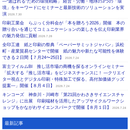
―“選ばれる”ための環境戦略」 経営・労働・地球の3つの「環
境」をキーワードにセミナーと最新技術のソリューションを実
演
2026.7.30
印刷工業会 らぶっく分科会が「本を贈ろう2026」開催 本の
贈り合いを通じてコミュニケーションの楽しさを伝え印刷業界
の魅力発信に貢献
2026.7.28
全印工連 紙と印刷の祭典「ペーパーサミットジャパン」浜松
町・産業貿易センターで開催 紙の魅力や新たな可能性を体験
できる２日間【７月24〜25日】
2026.7.24
富士フイルムBI 推し活市場の商機を探るオンラインセミナー
「拡大する『推し活市場』をビジネスチャンスに！ ―クリエイ
ター視点とデジタル印刷・特殊加工で探る、高付加価値グッズ
提案―」開催【８月４日】
2026.7.24
キンコーズ 神奈川・川崎市「第21回かわさきサイエンスチャ
レンジ」に出展 印刷端材を活用したアップサイクルワークシ
ョップをかながわサイエンスパークで開催【８月１日】
2026.7.24
最新記事