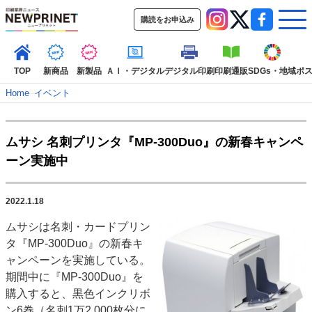
購読をお申込み
TOP
新商品
新製品
ＡＩ・デジタル
デジタル印刷
印刷通販
SDGs・地域
ポ
Home
–
イベント
インデックス
ムサシ 名刺プリンタ『MP-300Duo』の新春キャンペ
TOP
新着記事
特集記事
動画コンテンツ
ーン実施中
インタビュー
コレクション
カテゴリー一覧
2022.1.18
新商品
新製品
ＡＩ・デジタル
デジタル印刷
印刷通販
ムサシは名刺・カードプリン
SDGs・地域
ポストプレス
ビジネス
イベント
信用情報
業界
タ『MP-300Duo』の新春キ
市場・統計
人事・移転・異動・訃報
ャンペーンを実施している。
期間中に『MP-300Duo』を
特集記事カテゴリー一覧
購入すると、黒色インクリボ
2022 見える化・MIS特集
ン6巻（名刺1万2,000枚分に