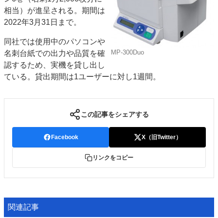
相当）が進呈される。期間は
特集・デジタル印刷 アイデアで勝負！ ～多様なビジネス・多彩な商材～
2022年3月31日まで。
JAPAN PACK 2023 特集
中古印刷機・製本機特集
2022 検査・校正特集
特集・デジタル印刷 ～ 新成長軌道を描く
同社では使用中のパソコンや
MP-300Duo
名刺台紙での出力や品質を確
案内
認するため、実機を貸し出し
発刊案内
JFPI印刷用語集
印刷機材年鑑
ている。貸出期間は1ユーザーに対し1週間。
運営
会社案内
購読・購入申し込み
サイトポリシー
この記事をシェアする
お問い合わせ
Facebook
X（旧Twitter）
リンクをコピー
関連記事