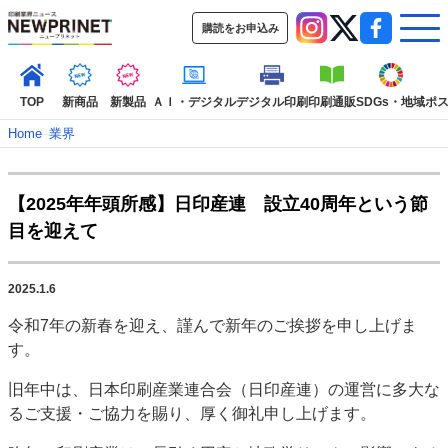
購読をお申込み
TOP
新商品
新製品
ＡＩ・デジタル
デジタル印刷
印刷通販
SDGs・地域
ポ
Home
–
業界
インデックス
【2025年年頭所感】日印産連 設立40周年という節
TOP
新着記事
特集記事
動画コンテンツ
目を迎えて
インタビュー
コレクション
カテゴリー一覧
2025.1.6
新商品
新製品
ＡＩ・デジタル
デジタル印刷
印刷通販
令和7年の新春を迎え、謹んで新年のご挨拶を申し上げま
SDGs・地域
ポストプレス
ビジネス
イベント
信用情報
業界
す。
市場・統計
人事・移転・異動・訃報
旧年中は、日本印刷産業連合会（日印産連）の運営に多大な
特集記事カテゴリー一覧
るご支援・ご協力を賜り、厚く御礼申し上げます。
2022 見える化・MIS特集