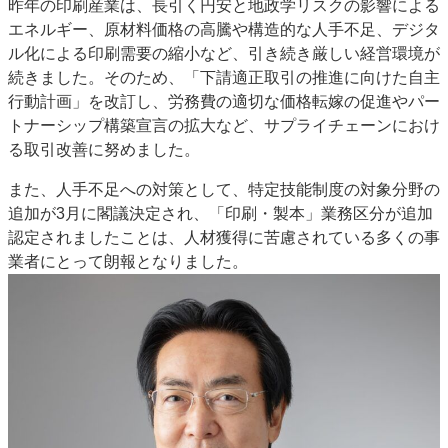
昨年の印刷産業は、長引く円安と地政学リスクの影響による
特集・デジタル印刷 アイデアで勝負！ ～多様なビジネス・多彩な商材～
エネルギー、原材料価格の高騰や構造的な人手不足、デジタ
JAPAN PACK 2023 特集
中古印刷機・製本機特集
2022 検査・校正特集
ル化による印刷需要の縮小など、引き続き厳しい経営環境が
続きました。そのため、「下請適正取引の推進に向けた自主
特集・デジタル印刷 ～ 新成長軌道を描く
行動計画」を改訂し、労務費の適切な価格転嫁の促進やパー
案内
トナーシップ構築宣言の拡大など、サプライチェーンにおけ
る取引改善に努めました。
発刊案内
JFPI印刷用語集
印刷機材年鑑
運営
また、人手不足への対策として、特定技能制度の対象分野の
追加が3月に閣議決定され、「印刷・製本」業務区分が追加
会社案内
購読・購入申し込み
サイトポリシー
認定されましたことは、人材獲得に苦慮されている多くの事
お問い合わせ
業者にとって朗報となりました。