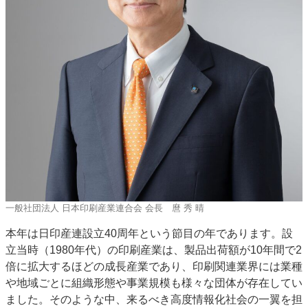
一般社団法人 日本印刷産業連合会 会長 麿 秀 晴
本年は日印産連設立40周年という節目の年であります。設
立当時（1980年代）の印刷産業は、製品出荷額が10年間で2
倍に拡大するほどの成長産業であり、印刷関連業界には業種
や地域ごとに組織形態や事業規模も様々な団体が存在してい
ました。そのような中、来るべき高度情報化社会の一翼を担