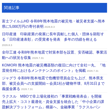
関連記事
富士フイルムHD 令和8年熊本地震の被災地・被災者支援へ熊本
県に5,000万円の寄付表明
2026.8.3
日印産連 印刷産業の発展に長年貢献した個人・団体を顕彰す
る「日印産連表彰」の受賞者を発表 多年の功績を称える
2026.8.3
全印工連 令和8年熊本地震で対策本部を設置、安否確認、事業活
動への状況を収集
2026.7.31
KOMORI 熊本地震の被災機器類の復旧に向けて全社一丸、『地
震発生時におけるメンテナンスのポイント』を掲載
2026.7.31
ジャグラ 令和8年熊本地震で危機管理員会立ち上げ、熊本県支
部、被災会員への支援開始～会員1社が建物半壊、8月31日まで
義援金募る
2026.7.31
ラクスル MBOで非上場化後初の「事業戦略発表会」を開催
売上拡大・コスト最適化・資金支援を統合した「中小企業の課
題解決プラットフォーム」構築へ、金融事業「ラクスルバン