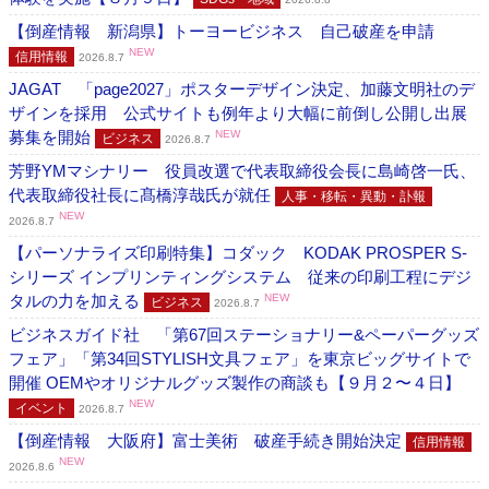
【倒産情報 新潟県】トーヨービジネス 自己破産を申請
NEW
信用情報
2026.8.7
JAGAT 「page2027」ポスターデザイン決定、加藤文明社のデ
ザインを採用 公式サイトも例年より大幅に前倒し公開し出展
募集を開始
NEW
ビジネス
2026.8.7
芳野YMマシナリー 役員改選で代表取締役会長に島崎啓一氏、
代表取締役社長に髙橋淳哉氏が就任
人事・移転・異動・訃報
NEW
2026.8.7
【パーソナライズ印刷特集】コダック KODAK PROSPER S-
シリーズ インプリンティングシステム 従来の印刷工程にデジ
タルの力を加える
NEW
ビジネス
2026.8.7
ビジネスガイド社 「第67回ステーショナリー&ペーパーグッズ
フェア」「第34回STYLISH文具フェア」を東京ビッグサイトで
開催 OEMやオリジナルグッズ製作の商談も【９月２〜４日】
NEW
イベント
2026.8.7
【倒産情報 大阪府】富士美術 破産手続き開始決定
信用情報
NEW
2026.8.6