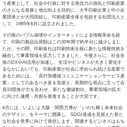
う産業として、社会や行政に対する発信力の強化と印刷産業
のさらなる発展と地位向上を目的に、大手印刷企業と中小企
業団体とが大同団結し、印刷産業全体を包括する社団法人と
して、1985年6月に設立されました。
その後のバブル崩壊やインターネットによる情報革命を経
て、印刷の製品出荷額はこの30年間で約半分に減少しまし
たが、その間、印刷各社は印刷技術を核に新たな情報技術を
融合して事業領域を拡大してきました。今後さらに、社会全
体のDXやAI活用が加速し、生活やビジネスが大きく変化す
るなかにおいても、印刷産業が社会に求められ続ける産業で
あるためには、「高付加価値コミュニケーションサービス産
業」としてのあるべき姿を見据え、長期的な視点に立って会
員10団体が力を合わせ、新たな価値創出、事業領域の拡大
に向けた連携・共創を推進することが大切です。
4月には、いよいよ大阪・関西万博が「いのち輝く未来社会
のデザイン」をテーマに開幕し、SDGs達成を見据えた新た
な社会を世界に向けて発信します。関連するビジネスはもち