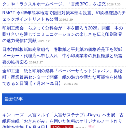
ク」や「ラクスルホームページ」「営業BPO」を拡充
2026.7.30
RMGT 令和8年熊本地震で復旧対策本部を設置、印刷機確認のチ
ェックポイントリストも公開
2026.7.29
印刷工業会 らぶっく分科会が「本を贈ろう2026」開催 本の
贈り合いを通じてコミュニケーションの楽しさを伝え印刷業界
の魅力発信に貢献
2026.7.28
日本洋紙板紙卸商業組合 巻取紙と平判紙の価格差是正を製紙
メーカー・代理店へ申し入れ 中小印刷業者の負担軽減と紙需
要の維持図る
2026.7.27
全印工連 紙と印刷の祭典「ペーパーサミットジャパン」浜松
町・産業貿易センターで開催 紙の魅力や新たな可能性を体験
できる２日間【７月24〜25日】
2026.7.24
最新記事
キンコーズ 大宮マルイ「大宮サステナブルDays」へ出展 古
紙再生紙「おきあがみ」を用いた無料のオリジナルノート作り
体験を実施【８月９日】
NEW
SDGs・地域
2026.8.8