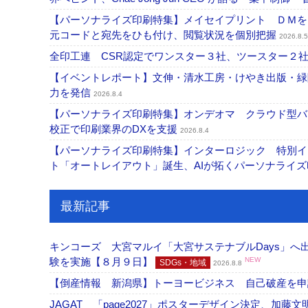
【パーソナライズ印刷特集】メイセイプリント ＤＭを
元コードと宛先をひも付け、閲覧状況を個別把握
2026.8.5
全印工連 CSR認定でワンスター３社、ツースター２
【イベントレポート】文伸・清水工房・けやき出版・緑
力を発信
2026.8.4
【パーソナライズ印刷特集】オンデオマ クラウド型バ
校正で印刷業界のDXを支援
2026.8.4
【パーソナライズ印刷特集】インターロジック 特別イン
ト「オートレイアウト」誕生、AIが拓くパーソナライ
最新記事
キンコーズ 大宮マルイ「大宮サステナブルDays」
験を実施【８月９日】
NEW
SDGs・地域
2026.8.8
【倒産情報 新潟県】トーヨービジネス 自己破産を
JAGAT 「page2027」ポスターデザイン決定、