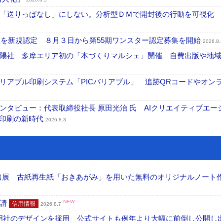
「送りっぱなし」にしない。分析型ＤＭで開封後の行動を可視化
社を新規認定 ８月３日から第55期ワンスター認定募集を開始
2026.8.
陽社 多摩エリア初の「本づくりマルシェ」開催 自費出版や地
リアブル印刷システム「PICバリアブル」 追跡QRコードやオン
タビュー：代表取締役社長 原田光治 氏 AIクリエイティブエー
ズ印刷の新時代
2026.8.3
へ出展 古紙再生紙「おきあがみ」を用いた無料のオリジナルノート
申請
NEW
信用情報
2026.8.7
加藤文明社のデザインを採用 公式サイトも例年より大幅に前倒し公開し