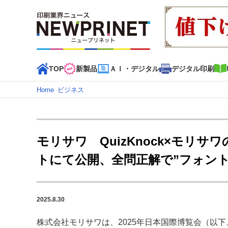
TOP
新製品
ＡＩ・デジタル
デジタル印刷
Home
–
ビジネス
インデックス
TOP
新着記事
特集記事
動画コンテンツ
モリサワ QuizKnock×モリ
カテゴリー一覧
トにて公開、全問正解で”フォン
新商品
新製品
ＡＩ・デジタル
デジタル印刷
印刷
特集記事カテゴリー一覧
2025.8.30
2022 見える化・MIS特集
特集・デジタル印刷 アイデア
特集・デジタル印刷 ～ 新成長軌道を描く
株式会社モリサワは、2025年日本国際博覧会（以下