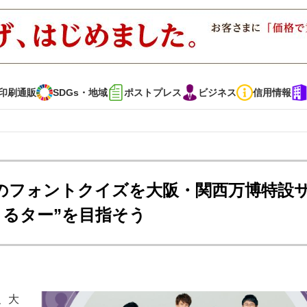
印刷通販
SDGs・地域
ポストプレス
ビジネス
信用情報
インタビュー
コレクション
サワのフォントクイズを大阪・関西万博特設
トるター”を目指そう
通販
SDGs・地域
ポストプレス
ビジネス
イベント
信用情報
で勝負！ ～多様なビジネス・多彩な商材～
JAPAN PACK 2023 特集
、大