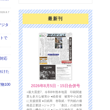
2026.8.7
最新刊
デジタ
イトで
も対応
向けた
100
2026年8月5日・15日合併号
○最大震度7、令和8年熊本地震 印刷関連
業も多大な被害か ●経産省 被害中小企業
に支援措置 ●日紙商 巻取紙・平判紙の価
格是正要請 ○ジャグラ 「創注」の成功事
例学ぶ機会づくり ●ジャグラ神奈川 参加