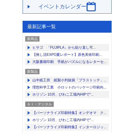
イベントカレンダー
最新記事一覧
新商品
ヒサゴ 「FUJIPLA」から貼り直し可...
【推し活EXPO夏レポート】原色美術印刷...
大阪書籍印刷 手紙がパズルになるレターセ...
新製品
山中紙工所 紙製小判抜袋「プラストッテ」...
理想科学工業 小ロットのパッケージ印刷向...
ホリゾン 10月、びわこ工場内HIPで“...
ＡＩ・デジタル
【パーソナライズ印刷特集】オンデオマ ク...
ホリゾン 10月、びわこ工場内HIPで“...
【パーソナライズ印刷特集】インターロジッ...