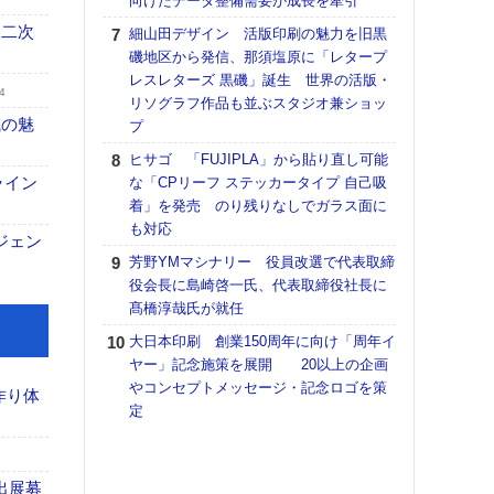
向けたデータ整備需要が成長を牽引
【K
 二次
細山田デザイン 活版印刷の魅力を旧黒
道の
磯地区から発信、那須塩原に「レタープ
える
レスレターズ 黒磯」誕生 世界の活版・
の印刷
4
リソグラフ作品も並ぶスタジオ兼ショッ
CE
域の魅
プ
【ペ
ヒサゴ 「FUJIPLA」から貼り直し可能
ト】
ライン
な「CPリーフ ステッカータイプ 自己吸
アで
着」を発売 のり残りなしでガラス面に
も対応
KO
ジェン
体製
芳野YMマシナリー 役員改選で代表取締
役会長に島崎啓一氏、代表取締役社長に
富士
髙橋淳哉氏が就任
地・
付表
大日本印刷 創業150周年に向け「周年イ
ヤー」記念施策を展開 20以上の企画
【パ
やコンセプトメッセージ・記念ロゴを策
士フ
作り体
定
パン
書を
ツー
トも
出展募