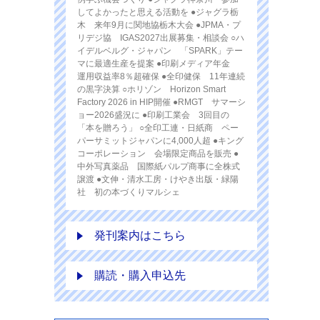
してよかったと思える活動を ●ジャグラ栃
木 来年9月に関地協栃木大会 ●JPMA・プ
リデジ協 IGAS2027出展募集・相談会 ○ハ
イデルベルグ・ジャパン 「SPARK」テー
マに最適生産を提案 ●印刷メディア年金
運用収益率8％超確保 ●全印健保 11年連続
の黒字決算 ○ホリゾン Horizon Smart
Factory 2026 in HIP開催 ●RMGT サマーシ
ョー2026盛況に ●印刷工業会 3回目の
「本を贈ろう」 ○全印工連・日紙商 ペー
パーサミットジャパンに4,000人超 ●キング
コーポレーション 会場限定商品を販売 ●
中外写真薬品 国際紙パルプ商事に全株式
譲渡 ●文伸・清水工房・けやき出版・緑陽
社 初の本づくりマルシェ
発刊案内はこちら
購読・購入申込先