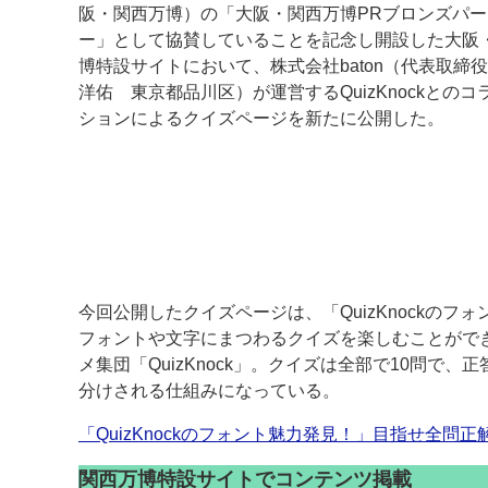
阪・関西万博）の「大阪・関西万博PRブロンズパー
ー」として協賛していることを記念し開設した大阪
案内
博特設サイトにおいて、株式会社baton（代表取締
発刊案内
JFPI印刷用語集
印刷機材年鑑
洋佑 東京都品川区）が運営するQuizKnockとのコ
ションによるクイズページを新たに公開した。
運営
会社案内
購読・購入申し込み
サイトポリシ
今回公開したクイズページは、「QuizKnockの
フォントや文字にまつわるクイズを楽しむことがで
メ集団「QuizKnock」。クイズは全部で10問
分けされる仕組みになっている。
「QuizKnockのフォント魅力発見！」目指せ全問
関西万博特設サイトでコンテンツ掲載