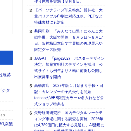
作り体験を実施【８月９日】
る
【パーソナライズ印刷特集】博伸社 大
DNP
量バリアブル印刷に対応ユポ、PETなど
上の
特殊素材にも対応
意識
時代
共同印刷 「みんなで出撃！にゃんこ大
る組
戦争展」大阪で開催 ８月５日〜８月17
日、阪神梅田本店で世界観の再現展示や
【パ
限定グッズ販売
量バ
特殊
JAGAT 「page2027」ポスターデザイン
決定、加藤文明社のデザインを採用 公
ホリゾ
式サイトも例年より大幅に前倒し公開し
で“Hor
出展募
出展募集を開始
催へ～
TO
高橋書店 2027年版１月始まり手帳・日
スマ
デジタ
記・カレンダーの予約受付を開始
torincoのWEB限定カラーや名入れなど公
理想
式ショップ特典も
刷向
ン 『
矢野経済研究所 国内デジタルマーケテ
.8.5
を７
ィング市場に関する調査を実施 2026年
面の
の印刷業
は4,789億円に拡大する見通し、AI活用に
対応