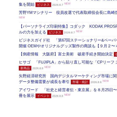
集を開始
NEW
ビジネス
2026.8.7
芳野YMマシナリー 役員改選で代表取締役会長に島崎
NEW
【パーソナライズ印刷特集】コダック KODAK PROS
ルの力を加える
NEW
ビジネス
2026.8.7
ビジネスガイド社 「第67回ステーショナリー&ペーパー
開催 OEMやオリジナルグッズ製作の商談も【９月２〜
【倒産情報 大阪府】富士美術 破産手続き開始決定
ヒサゴ 「FUJIPLA」から貼り直し可能な「CPリー
NEW
新商品
2026.8.6
矢野経済研究所 国内デジタルマーケティング市場に関する
データ整備需要が成長を牽引
NEW
市場・統計
2026.8.6
アイワード 「社史と経営者伝・東京展」を８月25日〜
冊を展示
NEW
イベント
2026.8.6