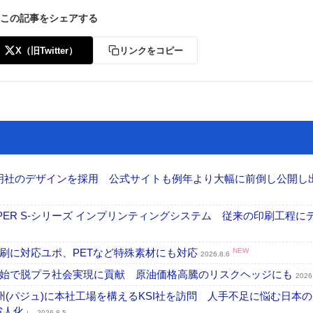
この記事をシェアする
X（旧Twitter）
リンクをコピー
加藤文明社のデザインを採用 公式サイトも例年より大幅に前倒し公開し
PER S-シリーズ インプリンティングシステム 従来の印刷工程に
刷に対応ユポ、PETなど特殊素材にも対応
NEW
2026.8.6
開始で脱プラ社会実現に貢献 原油価格高騰のリスクヘッジにも
2026
州(パジュ)に本社工場を構えるKSI社を訪問 人手不足に悩む日本
・省人化」
2026.8.5