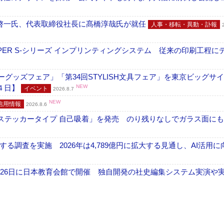
啓一氏、代表取締役社長に髙橋淳哉氏が就任
人事・移転・異動・訃報
PER S-シリーズ インプリンティングシステム 従来の印刷工程に
グッズフェア」「第34回STYLISH文具フェア」を東京ビッグサ
４日】
NEW
イベント
2026.8.7
NEW
信用情報
2026.8.6
フ ステッカータイプ 自己吸着」を発売 のり残りなしでガラス面に
調査を実施 2026年は4,789億円に拡大する見通し、AI活用に
26日に日本教育会館で開催 独自開発の社史編集システム実演や実物