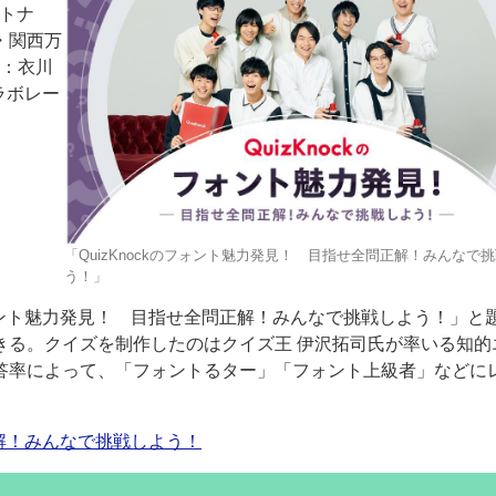
トナ
・関西万
役：衣川
ラボレー
ー
お問い合わせ
「QuizKnockのフォント魅力発見！ 目指せ全問正解！みんなで
う！」
フォント魅力発見！ 目指せ全問正解！みんなで挑戦しよう！」と
きる。クイズを制作したのはクイズ王 伊沢拓司氏が率いる知的
で、正答率によって、「フォントるター」「フォント上級者」などに
正解！みんなで挑戦しよう！