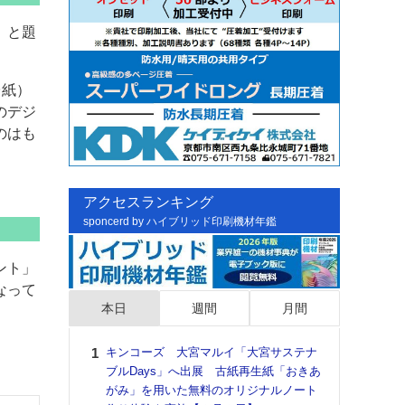
」と題
台紙）
のデジ
のはも
アクセスランキング
sponcerd by ハイブリッド印刷機材年鑑
ント」
なって
本日
週間
月間
キンコーズ 大宮マルイ「大宮サステナ
日印
ブルDays」へ出展 古紙再生紙「おきあ
た個
がみ」を用いた無料のオリジナルノート
彰」