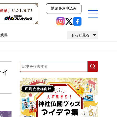
購読をお申込み
業界
もっと見る
新商品
イベント
市場・統計
人事・移転・異動・訃報
サイ
業界
市場・統計
人事・移転・異動・訃報
中古印刷機・製本機特集
2022 検査・校正特集