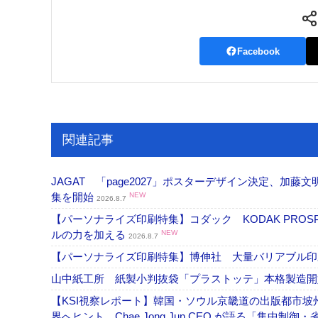
Facebook
関連記事
JAGAT 「page2027」ポスターデザイン決定、
集を開始
NEW
2026.8.7
【パーソナライズ印刷特集】コダック KODAK PROS
ルの力を加える
NEW
2026.8.7
【パーソナライズ印刷特集】博伸社 大量バリアブル印
山中紙工所 紙製小判抜袋「プラストッテ」本格製造
【KSI視察レポート】韓国・ソウル京畿道の出版都市坡
界へヒント、Chae Jong Jun CEO が語る「集中制御