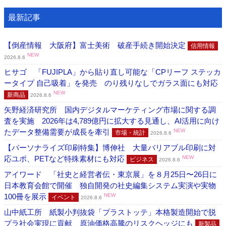
最新記事
【倒産情報 大阪府】富士美術 破産手続き開始決定
信用情報
NEW
2026.8.6
ヒサゴ 「FUJIPLA」から貼り直し可能な「CPリーフ ステッカ
ータイプ 自己吸着」を発売 のり残りなしでガラス面にも対応
NEW
新商品
2026.8.6
矢野経済研究所 国内デジタルマーケティング市場に関する調
査を実施 2026年は4,789億円に拡大する見通し、AI活用に向け
たデータ整備需要が成長を牽引
NEW
市場・統計
2026.8.6
【パーソナライズ印刷特集】博伸社 大量バリアブル印刷に対
応ユポ、PETなど特殊素材にも対応
NEW
ビジネス
2026.8.6
アイワード 「社史と経営者伝・東京展」を８月25日〜26日に
日本教育会館で開催 独自開発の社史編集システム実演や実物
100冊を展示
NEW
イベント
2026.8.6
山中紙工所 紙製小判抜袋「プラストッテ」本格製造開始で脱
プラ社会実現に貢献 原油価格高騰のリスクヘッジにも
新製品