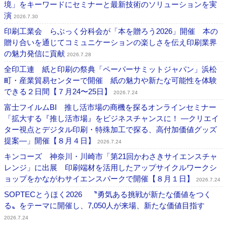
境」をキーワードにセミナーと最新技術のソリューションを実
演
2026.7.30
印刷工業会 らぶっく分科会が「本を贈ろう2026」開催 本の
贈り合いを通じてコミュニケーションの楽しさを伝え印刷業界
の魅力発信に貢献
2026.7.28
全印工連 紙と印刷の祭典「ペーパーサミットジャパン」浜松
町・産業貿易センターで開催 紙の魅力や新たな可能性を体験
できる２日間【７月24〜25日】
2026.7.24
富士フイルムBI 推し活市場の商機を探るオンラインセミナー
「拡大する『推し活市場』をビジネスチャンスに！ ―クリエイ
ター視点とデジタル印刷・特殊加工で探る、高付加価値グッズ
提案―」開催【８月４日】
2026.7.24
キンコーズ 神奈川・川崎市「第21回かわさきサイエンスチャ
レンジ」に出展 印刷端材を活用したアップサイクルワークシ
ョップをかながわサイエンスパークで開催【８月１日】
2026.7.24
SOPTECとうほく2026 〝勇気ある挑戦が新たな価値をつく
る〟をテーマに開催し、7,050人が来場、新たな価値目指す
2026.7.24