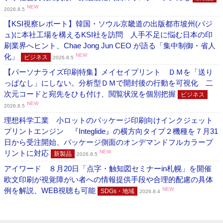
NEW
2026.8.5
【KSI視察レポート】韓国・ソウル京畿道の出版都市坡州(パジ
ュ)に本社工場を構えるKSI社を訪問 人手不足に悩む日本の印
刷業界へヒント、Chae Jong Jun CEO が語る「集中制御・省人
化」
NEW
ビジネス
2026.8.5
【パーソナライズ印刷特集】メイセイプリント ＤＭを「送り
っぱなし」にしない。分析型ＤＭで開封後の行動を可視化 二
次元コードと宛先をひも付け、閲覧状況を個別把握
ビジネス
NEW
2026.8.5
理想科学工業 小ロットのパッケージ印刷向けインクジェット
プリントエンジン 『Integlide』の横方向タイプ２機種を７月31
日から受注開始、パッケージ側面のオンデマンドフルカラープ
リントに対応
NEW
新製品
2026.8.5
アイワード ８月20日「点字・触知図セミナーin札幌」を開催
欧文印刷が視覚障がい者への情報提供手段や合理的配慮の具体
例を解説、WEB視聴も可能
NEW
SDGs・地域
2026.8.4