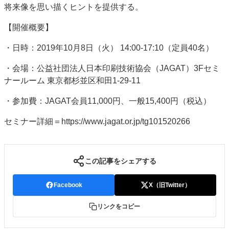
将来像を思い描くヒントを提供する。
特集・デジタル印刷 アイデアで勝負！ ～多様なビジネス・多彩な商材～
JAPAN PACK 2023 特集
中古印刷機・製本機特集
2022 検査・校正特集
【開催概要】
特集・デジタル印刷 ～ 新成長軌道を描く
・日時：2019年10月8日（火） 14:00-17:10（定員40名）
案内
・会場：公益社団法人日本印刷技術協会（JAGAT）3Fセミ
発刊案内
JFPI印刷用語集
印刷機材年鑑
ナールーム 東京都杉並区和田1-29-11
運営
・参加費：JAGAT会員11,000円、一般15,400円（税込）
会社案内
購読・購入申し込み
サイトポリシー
セミナー詳細＝https://www.jagat.or.jp/tg101520266
お問い合わせ
この記事をシェアする
Facebook
X（旧Twitter）
リンクをコピー