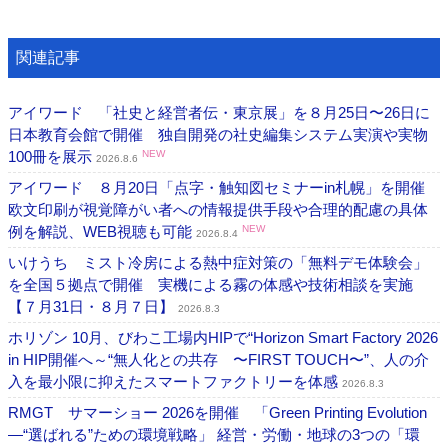
関連記事
アイワード 「社史と経営者伝・東京展」を８月25日〜26日に
日本教育会館で開催 独自開発の社史編集システム実演や実物
100冊を展示
NEW
2026.8.6
アイワード ８月20日「点字・触知図セミナーin札幌」を開催
欧文印刷が視覚障がい者への情報提供手段や合理的配慮の具体
例を解説、WEB視聴も可能
NEW
2026.8.4
いけうち ミスト冷房による熱中症対策の「無料デモ体験会」
を全国５拠点で開催 実機による霧の体感や技術相談を実施
【７月31日・８月７日】
2026.8.3
ホリゾン 10月、びわこ工場内HIPで“Horizon Smart Factory 2026
in HIP開催へ～“無人化との共存 〜FIRST TOUCH〜”、人の介
入を最小限に抑えたスマートファクトリーを体感
2026.8.3
RMGT サマーショー 2026を開催 「Green Printing Evolution
―“選ばれる”ための環境戦略」 経営・労働・地球の3つの「環