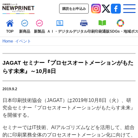
購読をお申込み
TOP
新商品
新製品
ＡＩ・デジタル
デジタル印刷
印刷通販
SDGs・地域
ポ
Home
–
イベント
インデックス
JAGAT セミナー『プロセスオートメーションがもた
TOP
新着記事
特集記事
動画コンテンツ
らす未来』～10月8日
インタビュー
コレクション
カテゴリー一覧
2019.9.2
新商品
新製品
ＡＩ・デジタル
デジタル印刷
印刷通販
日本印刷技術協会（JAGAT）は2019年10月8日（火）、研
SDGs・地域
ポストプレス
ビジネス
イベント
信用情報
業界
究会セミナー『プロセスオートメーションがもたらす未来』
市場・統計
人事・移転・異動・訃報
を開催する。
特集記事カテゴリー一覧
セミナーではIT技術、AIアルゴリズムなどを活用して、総合
的に印刷業務全体のプロセスオートメーション化に向けて、
2022 見える化・MIS特集