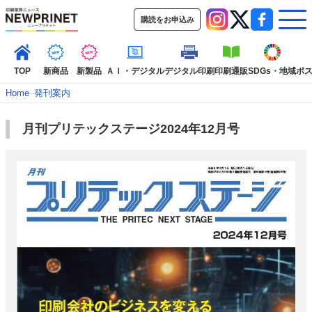
購読をお申込み
TOP
新商品
新製品
ＡＩ・デジタル
デジタル印刷
印刷通販
SDGs・地域
ポ
Home
–
発刊案内
月刊プリテックステージ2024年12月号
インデックス
TOP
新着記事
特集記事
動画コンテンツ
インタビュー
コレクション
カテゴリー一覧
新商品
新製品
ＡＩ・デジタル
デジタル印刷
印刷通販
SDGs・地域
ポストプレス
ビジネス
イベント
信用情報
業界
市場・統計
人事・移転・異動・訃報
特集記事カテゴリー一覧
2022 見える化・MIS特集