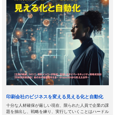
特集・デジタル印刷 アイデアで勝負！ ～多様なビジネス・多彩な商材～
JAPAN PACK 2023 特集
中古印刷機・製本機特集
2022 検査・校正特集
特集・デジタル印刷 ～ 新成長軌道を描く
案内
発刊案内
JFPI印刷用語集
印刷機材年鑑
運営
会社案内
購読・購入申し込み
サイトポリシー
お問い合わせ
印刷会社のビジネスを変える見える化と自動化
十分な人材確保が厳しい現在、限られた人員で企業の課
題を抽出し、戦略を練り、実行していくことはハードル