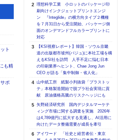
る
理想科学工業 小ロットのパッケージ印
刷向けインクジェットプリントエンジ
DNP
ン 『Integlide』の横方向タイプ２機種
上の
を７月31日から受注開始、パッケージ側
意識
面のオンデマンドフルカラープリントに
時代
対応
る組
【KSI視察レポート】韓国・ソウル京畿
KO
モット
道の出版都市坡州(パジュ)に本社工場を構
体製
えるKSI社を訪問 人手不足に悩む日本
【パ
トにも精
の印刷業界へヒント、Chae Jong Jun
ルタ
CEO が語る「集中制御・省人化」
「Va
たサポ
山中紙工所 紙製小判抜袋「プラストッ
リュー
テ」本格製造開始で脱プラ社会実現に貢
ライ
献 原油価格高騰のリスクヘッジにも
DM
矢野経済研究所 国内デジタルマーケテ
【パ
ィング市場に関する調査を実施 2026年
量バ
は4,789億円に拡大する見通し、AI活用に
特殊
向けたデータ整備需要が成長を牽引
【ペ
アイワード 「社史と経営者伝・東京
ト】