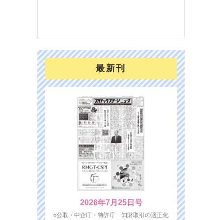
を７
面の
対応
最新刊
2026年7月25日号
○公取・中企庁・特許庁 知財取引の適正化