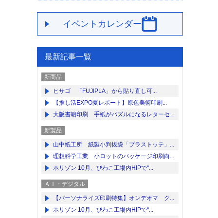
イベントカレンダー
最新記事一覧
新商品
ヒサゴ 「FUJIPLA」から貼り直し可...
【推し活EXPO夏レポート】原色美術印刷...
大阪書籍印刷 手紙がパズルになるレターセ...
新製品
山中紙工所 紙製小判抜袋「プラストッテ」...
理想科学工業 小ロットのパッケージ印刷向...
ホリゾン 10月、びわこ工場内HIPで“...
ＡＩ・デジタル
【パーソナライズ印刷特集】オンデオマ ク...
ホリゾン 10月、びわこ工場内HIPで“...