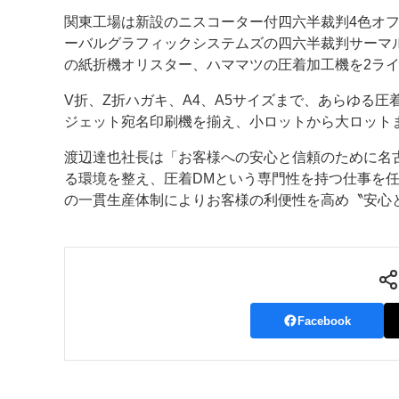
関東工場は新設のニスコーター付四六半裁判4色オフセ
ーバルグラフィックシステムズの四六半裁判サーマルC
の紙折機オリスター、ハママツの圧着加工機を2ラ
V折、Z折ハガキ、A4、A5サイズまで、あらゆる
ジェット宛名印刷機を揃え、小ロットから大ロット
渡辺達也社長は「お客様への安心と信頼のために名
る環境を整え、圧着DMという専門性を持つ仕事を
の一貫生産体制によりお客様の利便性を高め〝安心
Facebook