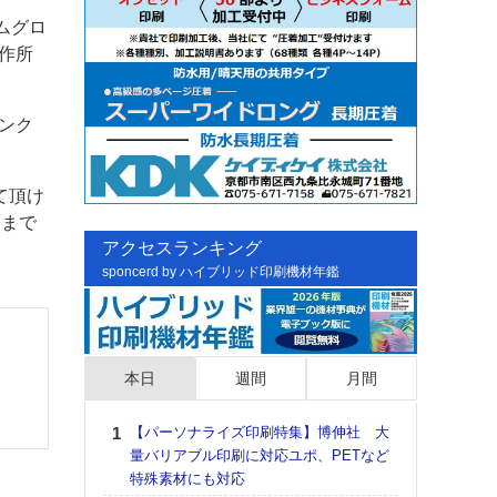
ムグロ
製作所
ンク
て頂け
送まで
アクセスランキング
sponcerd by ハイブリッド印刷機材年鑑
本日
週間
月間
【パーソナライズ印刷特集】博伸社 大
日印
量バリアブル印刷に対応ユポ、PETなど
た個
特殊素材にも対応
彰」