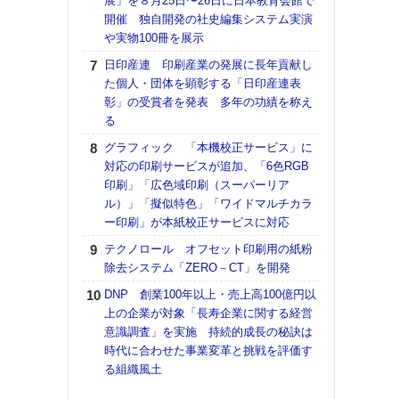
展」を８月25日〜26日に日本教育会館で
アで
開催 独自開発の社史編集システム実演
ホリゾ
や実物100冊を展示
で“Hor
日印産連 印刷産業の発展に長年貢献し
催へ～
た個人・団体を顕彰する「日印産連表
TO
彰」の受賞者を発表 多年の功績を称え
スマ
る
ラク
グラフィック 「本機校正サービス」に
戦略
対応の印刷サービスが追加、「6色RGB
最適
印刷」「広色域印刷（スーパーリア
の課
ル）」「擬似特色」「ワイドマルチカラ
金融
ー印刷」が本紙校正サービスに対応
ルホ
テクノロール オフセット印刷用の紙粉
【K
除去システム「ZERO－CT」を開発
道の
える
DNP 創業100年以上・売上高100億円以
の印刷
上の企業が対象「長寿企業に関する経営
CE
意識調査」を実施 持続的成長の秘訣は
時代に合わせた事業変革と挑戦を評価す
理想
る組織風土
刷向
ン 『