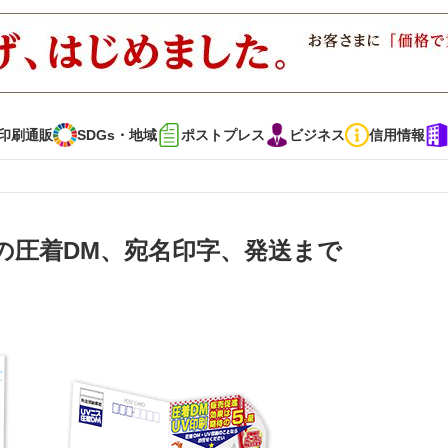
印刷通販
SDGs・地域
ポストプレス
ビジネス
信用情報
インタビュー
コレクション
枚の圧着DM、宛名印字、発送まで
通販
SDGs・地域
ポストプレス
ビジネス
イベント
信用情報
で勝負！ ～多様なビジネス・多彩な商材～
JAPAN PACK 2023 特集