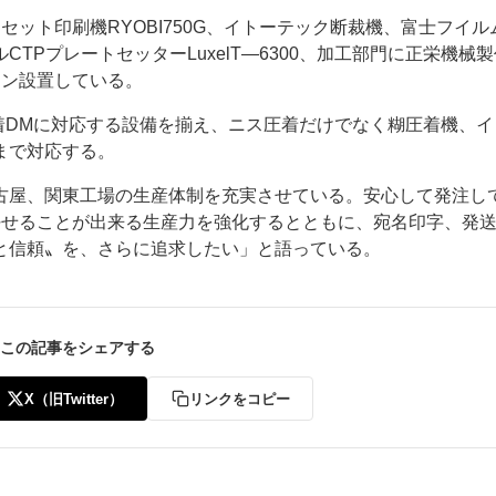
ット印刷機RYOBI750G、イトーテック断裁機、富士フイル
TPプレートセッターLuxelT―6300、加工部門に正栄機械
イン設置している。
圧着DMに対応する設備を揃え、ニス圧着だけでなく糊圧着機、イ
まで対応する。
古屋、関東工場の生産体制を充実させている。安心して発注し
任せることが出来る生産力を強化するとともに、宛名印字、発
と信頼〟を、さらに追求したい」と語っている。
この記事をシェアする
X（旧Twitter）
リンクをコピー