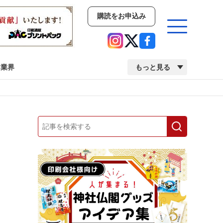
購読をお申込み
業界
もっと見る
新商品
イベント
市場・統計
人事・移転・異動・訃報
業界
市場・統計
人事・移転・異動・訃報
中古印刷機・製本機特集
2022 検査・校正特集