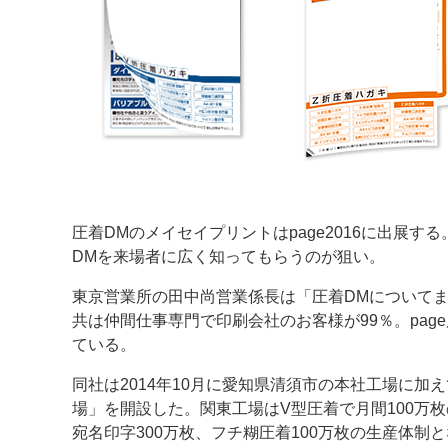
案内
発刊案内
JFPI印刷用語集
印刷機材年鑑
運営
会社案内
購読・購入申し込み
サイトポリシ
圧着DMのメイセイプリントはpage2016に出展
DMを来場者に広く知ってもらうのが狙い。
東京営業所の田中尚営業係長は「圧着DMについて
共は仲間仕事専門で印刷会社のお客様が99％。pa
ている。
同社は2014年10月に愛知県清須市の本社工場に
場」を開設した。関東工場はV型圧着で月間100万枚
宛名印字300万枚、フチ糊圧着100万枚の生産体制