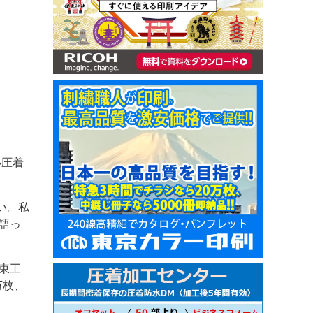
い圧着
い。私
語っ
東工
万枚、