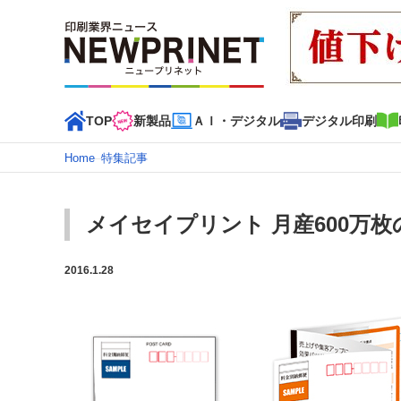
TOP
新製品
ＡＩ・デジタル
デジタル印刷
Home
–
特集記事
インデックス
TOP
新着記事
特集記事
動画コンテンツ
メイセイプリント 月産600万
カテゴリー一覧
2016.1.28
新商品
新製品
ＡＩ・デジタル
デジタル印刷
印刷
特集記事カテゴリー一覧
2022 見える化・MIS特集
特集・デジタル印刷 アイデア
特集・デジタル印刷 ～ 新成長軌道を描く