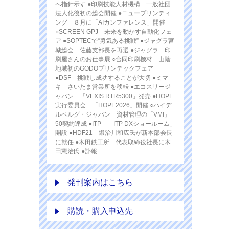
へ指針示す ●印刷技能人材機構 一般社団
法人化後初の総会開催 ●ニュープリンティ
ング ８月に「AIカンファレンス」開催
○SCREEN GPJ 未来を動かす自動化フェ
ア ●SOPTECで“勇気ある挑戦” ●ジャグラ宮
城総会 佐藤支部長を再選 ●ジャグラ 印
刷屋さんのお仕事展 ○合同印刷機材 山陰
地域初のGODOプリンテックフェア
●DSF 挑戦し成功することが大切 ●ミマ
キ さいたま営業所を移転 ●エコスリージ
ャパン 「VEXIS RTR5300」発売 ●HOPE
実行委員会 「HOPE2026」開催 ○ハイデ
ルベルグ・ジャパン 資材管理の「VMI」
50契約達成 ●ITP 「ITP DXショールーム」
開設 ●HDF21 鍛治川和広氏が新本部会長
に就任 ●木田鉄工所 代表取締役社長に木
田憲治氏 ●訃報
発刊案内はこちら
購読・購入申込先