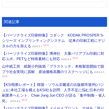
関連記事
【パーソナライズ印刷特集】コダック KODAK PROSPER S-
シリーズ インプリンティングシステム 従来の印刷工程にデジ
タルの力を加える
NEW
2026.8.7
【パーソナライズ印刷特集】博伸社 大量バリアブル印刷に対
応ユポ、PETなど特殊素材にも対応
NEW
2026.8.6
山中紙工所 紙製小判抜袋「プラストッテ」本格製造開始で脱
プラ社会実現に貢献 原油価格高騰のリスクヘッジにも
2026.8.5
NEW
【KSI視察レポート】韓国・ソウル京畿道の出版都市坡州(パジ
ュ)に本社工場を構えるKSI社を訪問 人手不足に悩む日本の印
刷業界へヒント、Chae Jong Jun CEO が語る「集中制御・省人
化」
NEW
2026.8.5
【パーソナライズ印刷特集】メイセイプリント ＤＭを「送り