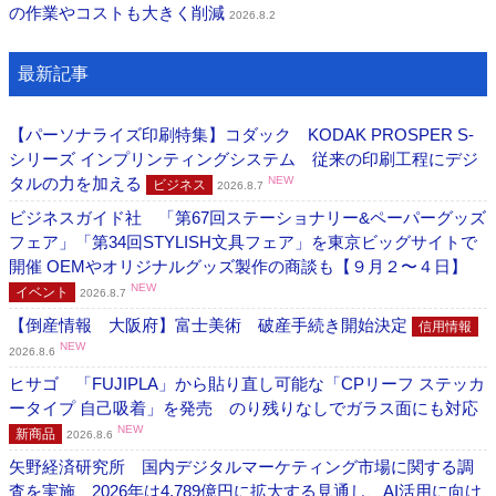
の作業やコストも大きく削減
2026.8.2
最新記事
【パーソナライズ印刷特集】コダック KODAK PROSPER S-
シリーズ インプリンティングシステム 従来の印刷工程にデジ
タルの力を加える
NEW
ビジネス
2026.8.7
ビジネスガイド社 「第67回ステーショナリー&ペーパーグッズ
フェア」「第34回STYLISH文具フェア」を東京ビッグサイトで
開催 OEMやオリジナルグッズ製作の商談も【９月２〜４日】
NEW
イベント
2026.8.7
【倒産情報 大阪府】富士美術 破産手続き開始決定
信用情報
NEW
2026.8.6
ヒサゴ 「FUJIPLA」から貼り直し可能な「CPリーフ ステッカ
ータイプ 自己吸着」を発売 のり残りなしでガラス面にも対応
NEW
新商品
2026.8.6
矢野経済研究所 国内デジタルマーケティング市場に関する調
査を実施 2026年は4,789億円に拡大する見通し、AI活用に向け