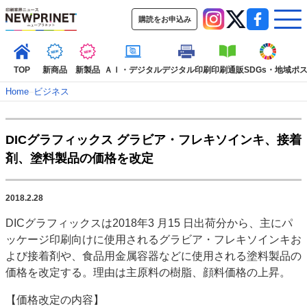
購読をお申込み
TOP
新商品
新製品
ＡＩ・デジタル
デジタル印刷
印刷通販
SDGs・地域
ポ
Home
–
ビジネス
インデックス
DICグラフィックス グラビア・フレキソインキ、接着
TOP
新着記事
特集記事
動画コンテンツ
剤、塗料製品の価格を改定
インタビュー
コレクション
カテゴリー一覧
2018.2.28
新商品
新製品
ＡＩ・デジタル
デジタル印刷
印刷通販
DICグラフィックスは2018年3 月15 日出荷分から、主にパ
SDGs・地域
ポストプレス
ビジネス
イベント
信用情報
業界
ッケージ印刷向けに使用されるグラビア・フレキソインキお
市場・統計
人事・移転・異動・訃報
よび接着剤や、食品用金属容器などに使用される塗料製品の
価格を改定する。理由は主原料の樹脂、顔料価格の上昇。
特集記事カテゴリー一覧
【価格改定の内容】
2022 見える化・MIS特集