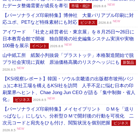
たデータ整備需要が成長を牽引
NEW
市場・統計
2026.8.6
【パーソナライズ印刷特集】博伸社 大量バリアブル印刷に対
応ユポ、PETなど特殊素材にも対応
NEW
ビジネス
2026.8.6
アイワード 「社史と経営者伝・東京展」を８月25日〜26日に
日本教育会館で開催 独自開発の社史編集システム実演や実物
100冊を展示
NEW
イベント
2026.8.6
山中紙工所 紙製小判抜袋「プラストッテ」本格製造開始で脱
プラ社会実現に貢献 原油価格高騰のリスクヘッジにも
新製品
NEW
2026.8.5
【KSI視察レポート】韓国・ソウル京畿道の出版都市坡州(パジ
ュ)に本社工場を構えるKSI社を訪問 人手不足に悩む日本の印
刷業界へヒント、Chae Jong Jun CEO が語る「集中制御・省人
化」
NEW
ビジネス
2026.8.5
【パーソナライズ印刷特集】メイセイプリント ＤＭを「送り
っぱなし」にしない。分析型ＤＭで開封後の行動を可視化 二
次元コードと宛先をひも付け、閲覧状況を個別把握
ビジネス
NEW
2026.8.5