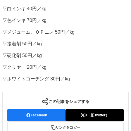
特集・デジタル印刷 アイデアで勝負！ ～多様なビジネス・多彩な商材～
▽白インキ 40円／kg
JAPAN PACK 2023 特集
中古印刷機・製本機特集
2022 検査・校正特集
▽色インキ 70円／kg
特集・デジタル印刷 ～ 新成長軌道を描く
▽メジューム、ＯＰニス 50円／kg
案内
▽接着剤 50円／kg
発刊案内
JFPI印刷用語集
印刷機材年鑑
運営
▽硬化剤 50円／kg
会社案内
購読・購入申し込み
サイトポリシー
▽クリヤー 20円／kg
お問い合わせ
▽ホワイトコーチング 30円／kg
この記事をシェアする
Facebook
X（旧Twitter）
リンクをコピー