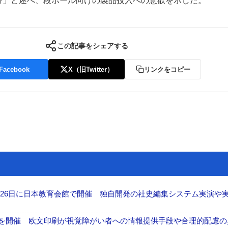
野」と述べ、段ボール向けの製品投入への意欲を示した。
この記事をシェアする
Facebook
X（旧Twitter）
リンクをコピー
26日に日本教育会館で開催 独自開発の社史編集システム実演や実物
」を開催 欧文印刷が視覚障がい者への情報提供手段や合理的配慮の