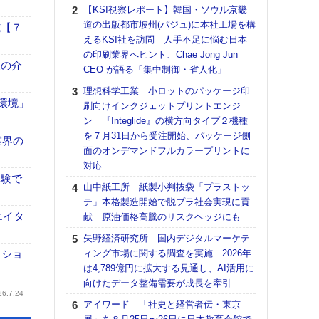
る
【KSI視察レポート】韓国・ソウル京畿
道の出版都市坡州(パジュ)に本社工場を構
DNP
施【７
えるKSI社を訪問 人手不足に悩む日本
上の
の印刷業界へヒント、Chae Jong Jun
意識
、人の介
CEO が語る「集中制御・省人化」
時代
る組
理想科学工業 小ロットのパッケージ印
「環境」
刷向けインクジェットプリントエンジ
KO
ン 『Integlide』の横方向タイプ２機種
体製
を７月31日から受注開始、パッケージ側
業界の
【パ
面のオンデマンドフルカラープリントに
量バ
対応
特殊
体験で
山中紙工所 紙製小判抜袋「プラストッ
【パ
テ」本格製造開始で脱プラ社会実現に貢
ルタ
エイタ
献 原油価格高騰のリスクヘッジにも
「Va
矢野経済研究所 国内デジタルマーケテ
リュー
クショ
ィング市場に関する調査を実施 2026年
ライ
は4,789億円に拡大する見通し、AI活用に
DM
向けたデータ整備需要が成長を牽引
【ペ
26.7.24
アイワード 「社史と経営者伝・東京
ト】