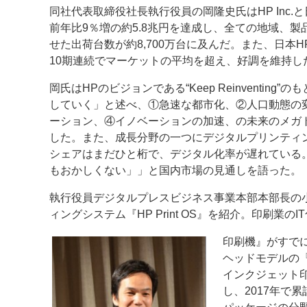
同社代表取締役社長執行役員の岡隆史氏はHP Inc.
案内
前年比9％増の約5.8兆円を達成し、全ての地域、製
せた出荷台数が約8,700万台に及んだ。また、日本H
発刊案内
JFPI印刷用語集
印刷機材年鑑
10期連続でマーケットの平均を超え、好調を維持し
運営
岡氏はHPのビジョンである“Keep Reinventin
していく」と述べ、①急速な都市化、②人口動態の
会社案内
購読・購入申し込み
サイトポリシ
ーション、④イノベーションの加速、の未来のメガ
した。また、成長分野の一つにデジタルプリンティ
シェアはまだひと桁で、デジタル化率が遅れている。
もおかしくない」」と国内市場の見通しを語った。
執行役員デジタルプレスビジネス事業本部本部長の
ィングシステム『HP Print OS』を紹介。印刷業のIT化
印刷機』がすでに7
ヘッドモデルの『H
インクジェット印刷
し、2017年で