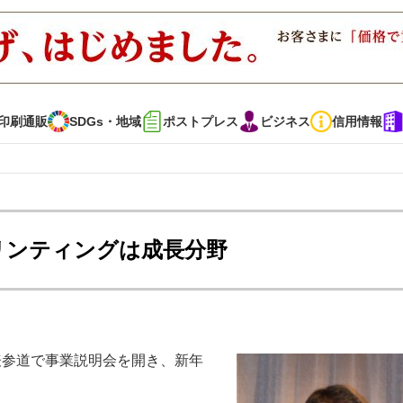
印刷通販
SDGs・地域
ポストプレス
ビジネス
信用情報
インタビュー
コレクション
リンティングは成長分野
通販
SDGs・地域
ポストプレス
ビジネス
イベント
信用情報
 表参道で事業説明会を開き、新年
で勝負！ ～多様なビジネス・多彩な商材～
JAPAN PACK 2023 特集