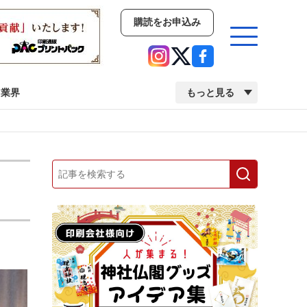
購読をお申込み
業界
もっと見る
新商品
イベント
市場・統計
人事・移転・異動・訃報
業界
市場・統計
人事・移転・異動・訃報
中古印刷機・製本機特集
2022 検査・校正特集