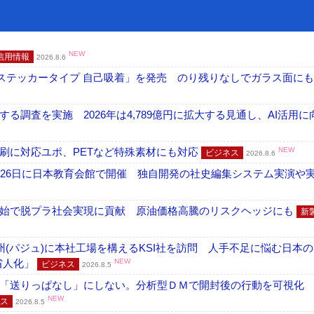
NEW
信用情報
2026.8.6
フ ステッカータイプ 自己吸着」を発売 のり残りなしでガラス面に
調査を実施 2026年は4,789億円に拡大する見通し、AI活用に
刷に対応ユポ、PETなど特殊素材にも対応
NEW
ビジネス
2026.8.6
26日に日本教育会館で開催 独自開発の社史編集システム実演や実物
開始で脱プラ社会実現に貢献 原油価格高騰のリスクヘッジにも
新
州(パジュ)に本社工場を構えるKSI社を訪問 人手不足に悩む日本
・省人化」
NEW
ビジネス
2026.8.5
「送りっぱなし」にしない。分析型ＤＭで開封後の行動を可視化
NEW
ス
2026.8.5