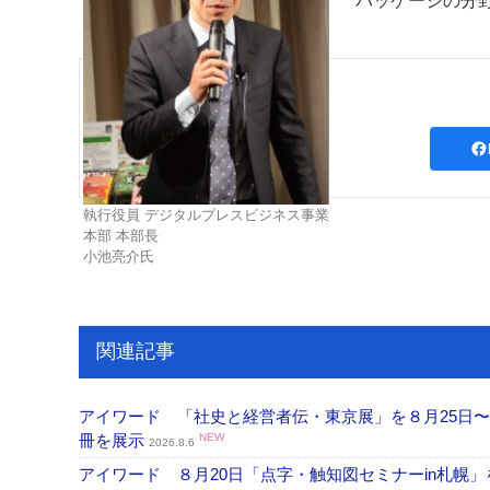
パッケージの分
執行役員 デジタルプレスビジネス事業
本部 本部長
小池亮介氏
関連記事
アイワード 「社史と経営者伝・東京展」を８月25日〜
冊を展示
NEW
2026.8.6
アイワード ８月20日「点字・触知図セミナーin札幌