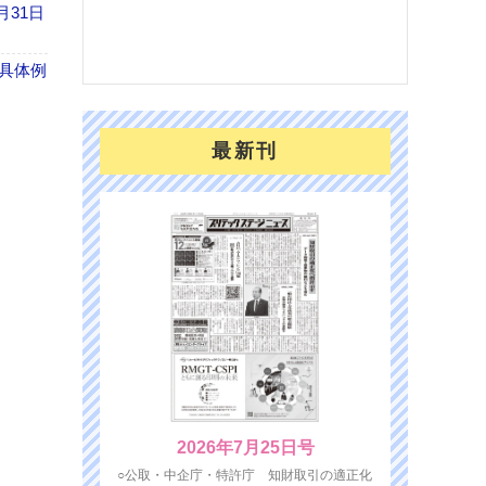
を７
月31日
面の
対応
具体例
最新刊
2026年7月25日号
○公取・中企庁・特許庁 知財取引の適正化