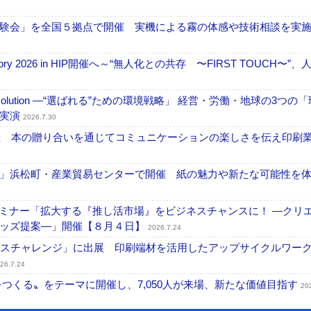
験会」を全国５拠点で開催 実機による霧の体感や技術相談を実
ctory 2026 in HIP開催へ～“無人化との共存 〜FIRST TOUCH〜”
ng Evolution ―“選ばれる”ための環境戦略」 経営・労働・地球の3つの
を実演
2026.7.30
開催 本の贈り合いを通じてコミュニケーションの楽しさを伝え印刷
」浜松町・産業貿易センターで開催 紙の魅力や新たな可能性を
セミナー「拡大する『推し活市場』をビジネスチャンスに！ ―クリ
グッズ提案―」開催【８月４日】
2026.7.24
ンスチャレンジ」に出展 印刷端材を活用したアップサイクルワー
26.7.24
値をつくる〟をテーマに開催し、7,050人が来場、新たな価値目指す
20