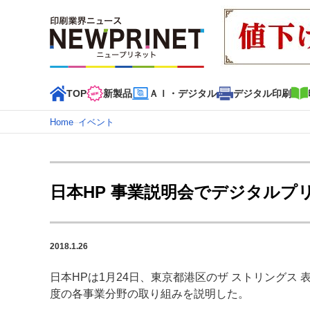
TOP
新製品
ＡＩ・デジタル
デジタル印刷
Home
–
イベント
インデックス
TOP
新着記事
特集記事
動画コンテンツ
日本HP 事業説明会でデジタルプ
カテゴリー一覧
新商品
新製品
ＡＩ・デジタル
デジタル印刷
印刷
2018.1.26
特集記事カテゴリー一覧
日本HPは1月24日、東京都港区のザ ストリングス
2022 見える化・MIS特集
特集・デジタル印刷 アイデア
度の各事業分野の取り組みを説明した。
特集・デジタル印刷 ～ 新成長軌道を描く