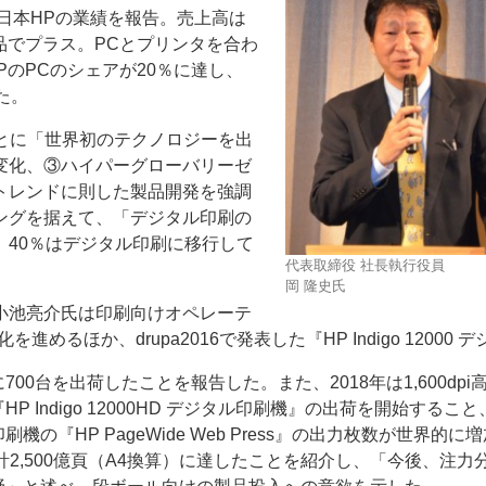
と日本HPの業績を報告。売上高は
品でプラス。PCとプリンタを合わ
PのPCのシェアが20％に達し、
た。
g”のもとに「世界初のテクノロジーを出
変化、③ハイパーグローバリーゼ
ー
お問い合わせ
トレンドに則した製品開発を強調
ングを据えて、「デジタル印刷の
40％はデジタル印刷に移行して
代表取締役 社長執行役員
岡 隆史氏
小池亮介氏は印刷向けオペレーテ
を進めるほか、drupa2016で発表した『HP Indigo 12000 
00台を出荷したことを報告した。また、2018年は1,600dpi
P Indigo 12000HD デジタル印刷機』の出荷を開始するこ
機の『HP PageWide Web Press』の出力枚数が世界的に
累計2,500億頁（A4換算）に達したことを紹介し、「今後、注力