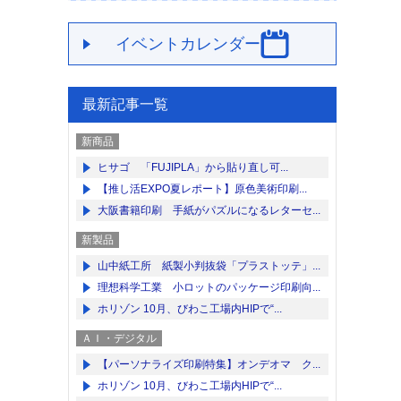
イベントカレンダー
最新記事一覧
新商品
ヒサゴ 「FUJIPLA」から貼り直し可...
【推し活EXPO夏レポート】原色美術印刷...
大阪書籍印刷 手紙がパズルになるレターセ...
新製品
山中紙工所 紙製小判抜袋「プラストッテ」...
理想科学工業 小ロットのパッケージ印刷向...
ホリゾン 10月、びわこ工場内HIPで“...
ＡＩ・デジタル
【パーソナライズ印刷特集】オンデオマ ク...
ホリゾン 10月、びわこ工場内HIPで“...