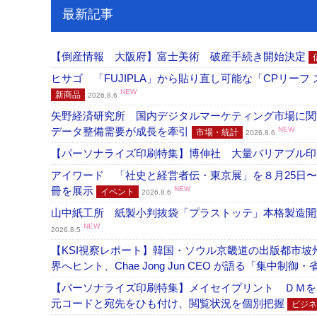
最新記事
【倒産情報 大阪府】富士美術 破産手続き開始決定
ヒサゴ 「FUJIPLA」から貼り直し可能な「CPリー
NEW
新商品
2026.8.6
矢野経済研究所 国内デジタルマーケティング市場に関する
データ整備需要が成長を牽引
NEW
市場・統計
2026.8.6
【パーソナライズ印刷特集】博伸社 大量バリアブル印
アイワード 「社史と経営者伝・東京展」を８月25日〜
冊を展示
NEW
イベント
2026.8.6
山中紙工所 紙製小判抜袋「プラストッテ」本格製造
NEW
2026.8.5
【KSI視察レポート】韓国・ソウル京畿道の出版都市坡
界へヒント、Chae Jong Jun CEO が語る「集中制御
【パーソナライズ印刷特集】メイセイプリント ＤＭを
元コードと宛先をひも付け、閲覧状況を個別把握
ビジネ