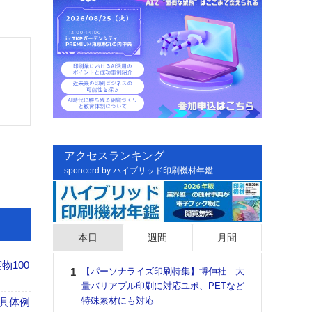
アクセスランキング
sponcerd by ハイブリッド印刷機材年鑑
本日
週間
月間
100
【パーソナライズ印刷特集】博伸社 大
日印
量バリアブル印刷に対応ユポ、PETなど
た個
特殊素材にも対応
彰」
具体例