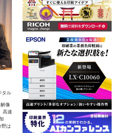
デジタル
高解像
と、高速
増加
分野は