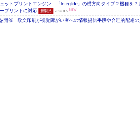
トプリントエンジン 『Integlide』の横方向タイプ２機種を７
ラープリントに対応
NEW
新製品
2026.8.5
」を開催 欧文印刷が視覚障がい者への情報提供手段や合理的配慮の