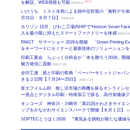
を解説、WEB視聴も可能
NEW
2026.8.4
いけうち ミスト冷房による熱中症対策の「無料デモ体
月31日・８月７日】
2026.8.3
ホリゾン 10月、びわこ工場内HIPで“Horizon Smart Fa
入を最小限に抑えたスマートファクトリーを体感
2026.8.3
RMGT サマーショー 2026を開催 「Green Printi
をキーワードにセミナーと最新技術のソリューション
印刷工業会 らぶっく分科会が「本を贈ろう2026」
魅力発信に貢献
2026.7.28
全印工連 紙と印刷の祭典「ペーパーサミットジャパン
きる２日間【７月24〜25日】
2026.7.24
富士フイルムBI 推し活市場の商機を探るオンライン
ー視点とデジタル印刷・特殊加工で探る、高付加価値
キンコーズ 神奈川・川崎市「第21回かわさきサイエ
ップをかながわサイエンスパークで開催【８月１日】
20
SOPTECとうほく2026 〝勇気ある挑戦が新たな価