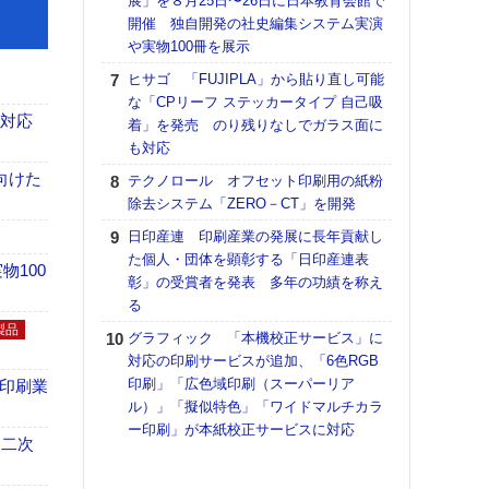
展」を８月25日〜26日に日本教育会館で
アで
開催 独自開発の社史編集システム実演
ホリゾ
や実物100冊を展示
で“Hor
ヒサゴ 「FUJIPLA」から貼り直し可能
催へ～
な「CPリーフ ステッカータイプ 自己吸
TO
も対応
着」を発売 のり残りなしでガラス面に
スマ
も対応
ラク
向けた
テクノロール オフセット印刷用の紙粉
戦略
除去システム「ZERO－CT」を開発
最適
の課
日印産連 印刷産業の発展に長年貢献し
金融
た個人・団体を顕彰する「日印産連表
100
ルホ
彰」の受賞者を発表 多年の功績を称え
る
【K
道の
製品
グラフィック 「本機校正サービス」に
える
対応の印刷サービスが追加、「6色RGB
の印刷
印刷」「広色域印刷（スーパーリア
の印刷業
CE
ル）」「擬似特色」「ワイドマルチカラ
ー印刷」が本紙校正サービスに対応
理想
 二次
刷向
ン 『