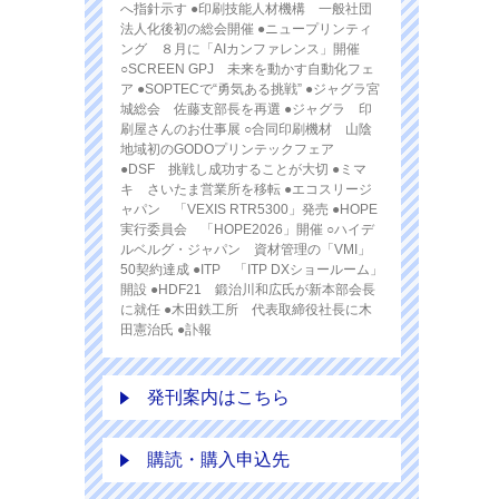
へ指針示す ●印刷技能人材機構 一般社団
法人化後初の総会開催 ●ニュープリンティ
ング ８月に「AIカンファレンス」開催
○SCREEN GPJ 未来を動かす自動化フェ
ア ●SOPTECで“勇気ある挑戦” ●ジャグラ宮
城総会 佐藤支部長を再選 ●ジャグラ 印
刷屋さんのお仕事展 ○合同印刷機材 山陰
地域初のGODOプリンテックフェア
●DSF 挑戦し成功することが大切 ●ミマ
キ さいたま営業所を移転 ●エコスリージ
ャパン 「VEXIS RTR5300」発売 ●HOPE
実行委員会 「HOPE2026」開催 ○ハイデ
ルベルグ・ジャパン 資材管理の「VMI」
50契約達成 ●ITP 「ITP DXショールーム」
開設 ●HDF21 鍛治川和広氏が新本部会長
に就任 ●木田鉄工所 代表取締役社長に木
田憲治氏 ●訃報
発刊案内はこちら
購読・購入申込先