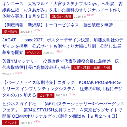
キンコーズ 大宮マルイ「大宮サステナブルDays」へ出展 古
紙再生紙「おきあがみ」を用いた無料のオリジナルノート作り
体験を実施【８月９日】
NEW
SDGs・地域
2026.8.8
【倒産情報 新潟県】トーヨービジネス 自己破産を申請
NEW
信用情報
2026.8.7
JAGAT 「page2027」ポスターデザイン決定、加藤文明社のデ
ザインを採用 公式サイトも例年より大幅に前倒し公開し出展
募集を開始
NEW
ビジネス
2026.8.7
芳野YMマシナリー 役員改選で代表取締役会長に島崎啓一氏、
代表取締役社長に髙橋淳哉氏が就任
人事・移転・異動・訃報
NEW
2026.8.7
【パーソナライズ印刷特集】コダック KODAK PROSPER S-
シリーズ インプリンティングシステム 従来の印刷工程にデジ
タルの力を加える
NEW
ビジネス
2026.8.7
ビジネスガイド社 「第67回ステーショナリー&ペーパーグッズ
フェア」「第34回STYLISH文具フェア」を東京ビッグサイトで
開催 OEMやオリジナルグッズ製作の商談も【９月２〜４日】
NEW
イベント
2026.8.7