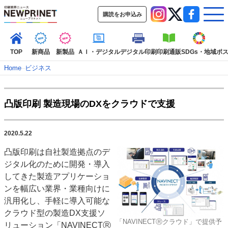
購読をお申込み
TOP
新商品
新製品
ＡＩ・デジタル
デジタル印刷
印刷通販
SDGs・地域
ポ
Home
–
ビジネス
インデックス
凸版印刷 製造現場のDXをクラウドで支援
TOP
新着記事
特集記事
動画コンテンツ
インタビュー
コレクション
2020.5.22
カテゴリー一覧
凸版印刷は自社製造拠点のデ
新商品
新製品
ＡＩ・デジタル
デジタル印刷
印刷通販
ジタル化のために開発・導入
SDGs・地域
ポストプレス
ビジネス
イベント
信用情報
業界
してきた製造アプリケーショ
ンを幅広い業界・業種向けに
市場・統計
人事・移転・異動・訃報
汎用化し、手軽に導入可能な
特集記事カテゴリー一覧
クラウド型の製造DX支援ソ
「NAVINECTⓇクラウド」で提供予
リューション「NAVINECTⓇ
2022 見える化・MIS特集