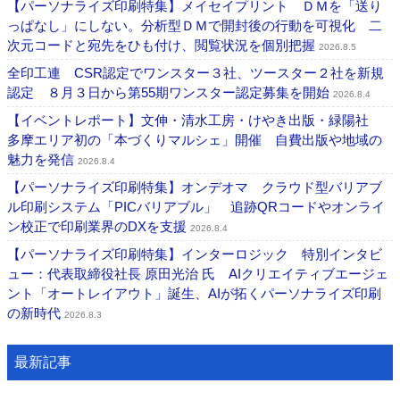
【パーソナライズ印刷特集】メイセイプリント ＤＭを「送り
っぱなし」にしない。分析型ＤＭで開封後の行動を可視化 二
次元コードと宛先をひも付け、閲覧状況を個別把握
2026.8.5
全印工連 CSR認定でワンスター３社、ツースター２社を新規
認定 ８月３日から第55期ワンスター認定募集を開始
2026.8.4
【イベントレポート】文伸・清水工房・けやき出版・緑陽社
多摩エリア初の「本づくりマルシェ」開催 自費出版や地域の
魅力を発信
2026.8.4
【パーソナライズ印刷特集】オンデオマ クラウド型バリアブ
ル印刷システム「PICバリアブル」 追跡QRコードやオンライ
ン校正で印刷業界のDXを支援
2026.8.4
【パーソナライズ印刷特集】インターロジック 特別インタビ
ュー：代表取締役社長 原田光治 氏 AIクリエイティブエージェ
ント「オートレイアウト」誕生、AIが拓くパーソナライズ印刷
の新時代
2026.8.3
最新記事