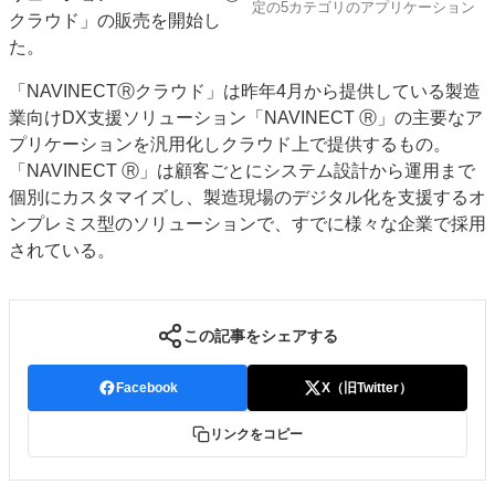
定の5カテゴリのアプリケーション
クラウド」の販売を開始し
特集・デジタル印刷 アイデアで勝負！ ～多様なビジネス・多彩な商材～
た。
JAPAN PACK 2023 特集
中古印刷機・製本機特集
2022 検査・校正特集
特集・デジタル印刷 ～ 新成長軌道を描く
「NAVINECTⓇクラウド」は昨年4月から提供している製造
業向けDX支援ソリューション「NAVINECT Ⓡ」の主要なア
案内
プリケーションを汎用化しクラウド上で提供するもの。
発刊案内
JFPI印刷用語集
印刷機材年鑑
「NAVINECT Ⓡ」は顧客ごとにシステム設計から運用まで
個別にカスタマイズし、製造現場のデジタル化を支援するオ
運営
ンプレミス型のソリューションで、すでに様々な企業で採用
会社案内
購読・購入申し込み
サイトポリシー
されている。
お問い合わせ
この記事をシェアする
Facebook
X（旧Twitter）
リンクをコピー