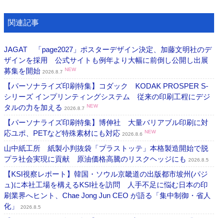
関連記事
JAGAT 「page2027」ポスターデザイン決定、加藤文明社のデ
ザインを採用 公式サイトも例年より大幅に前倒し公開し出展
募集を開始
NEW
2026.8.7
【パーソナライズ印刷特集】コダック KODAK PROSPER S-
シリーズ インプリンティングシステム 従来の印刷工程にデジ
タルの力を加える
NEW
2026.8.7
【パーソナライズ印刷特集】博伸社 大量バリアブル印刷に対
応ユポ、PETなど特殊素材にも対応
NEW
2026.8.6
山中紙工所 紙製小判抜袋「プラストッテ」本格製造開始で脱
プラ社会実現に貢献 原油価格高騰のリスクヘッジにも
2026.8.5
【KSI視察レポート】韓国・ソウル京畿道の出版都市坡州(パジ
ュ)に本社工場を構えるKSI社を訪問 人手不足に悩む日本の印
刷業界へヒント、Chae Jong Jun CEO が語る「集中制御・省人
化」
2026.8.5