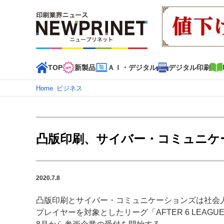
TOP
新製品
ＡＩ・デジタル
デジタル印刷
Home
–
ビジネス
インデックス
TOP
新着記事
特集記事
動画コンテンツ
凸版印刷、サイバー・コミュニケ
カテゴリー一覧
新商品
新製品
ＡＩ・デジタル
デジタル印刷
印刷
2020.7.8
特集記事カテゴリー一覧
凸版印刷とサイバー・コミュニケーションズは社会
2022 見える化・MIS特集
特集・デジタル印刷 アイデア
プレイヤーを対象としたリーグ「AFTER 6 LEAGU
特集・デジタル印刷 ～ 新成長軌道を描く