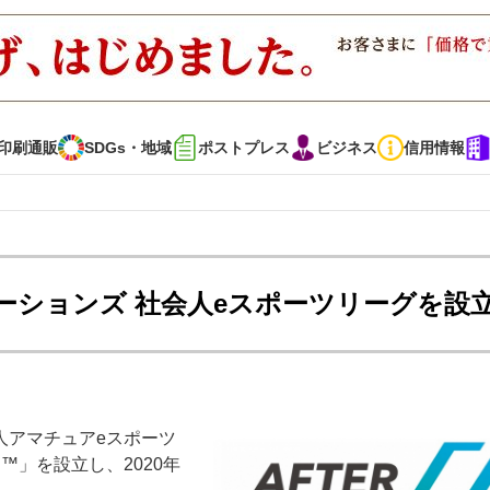
印刷通販
SDGs・地域
ポストプレス
ビジネス
信用情報
インタビュー
コレクション
ーションズ 社会人eスポーツリーグを設
通販
SDGs・地域
ポストプレス
ビジネス
イベント
信用情報
人アマチュアeスポーツ
で勝負！ ～多様なビジネス・多彩な商材～
JAPAN PACK 2023 特集
E™」を設立し、2020年