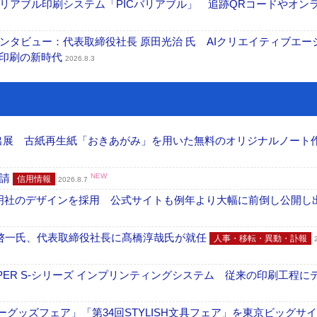
リアブル印刷システム「PICバリアブル」 追跡QRコードやオン
タビュー：代表取締役社長 原田光治 氏 AIクリエイティブエー
ズ印刷の新時代
2026.8.3
へ出展 古紙再生紙「おきあがみ」を用いた無料のオリジナルノート
申請
NEW
信用情報
2026.8.7
加藤文明社のデザインを採用 公式サイトも例年より大幅に前倒し公開し
啓一氏、代表取締役社長に髙橋淳哉氏が就任
人事・移転・異動・訃報
PER S-シリーズ インプリンティングシステム 従来の印刷工程に
グッズフェア」「第34回STYLISH文具フェア」を東京ビッグサ