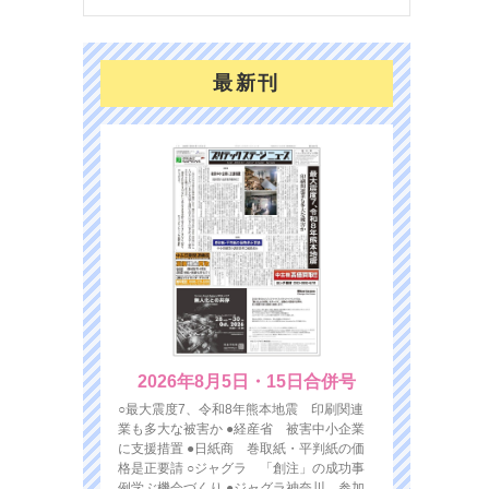
最新刊
2026年8月5日・15日合併号
○最大震度7、令和8年熊本地震 印刷関連
業も多大な被害か ●経産省 被害中小企業
に支援措置 ●日紙商 巻取紙・平判紙の価
格是正要請 ○ジャグラ 「創注」の成功事
例学ぶ機会づくり ●ジャグラ神奈川 参加