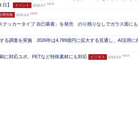
４日】
NEW
イベント
2026.8.7
NEW
信用情報
2026.8.6
フ ステッカータイプ 自己吸着」を発売 のり残りなしでガラス面に
調査を実施 2026年は4,789億円に拡大する見通し、AI活用に
刷に対応ユポ、PETなど特殊素材にも対応
NEW
ビジネス
2026.8.6