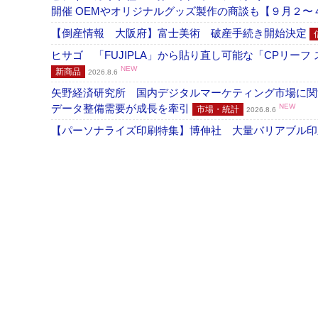
開催 OEMやオリジナルグッズ製作の商談も【９月２〜
【倒産情報 大阪府】富士美術 破産手続き開始決定
ヒサゴ 「FUJIPLA」から貼り直し可能な「CPリー
NEW
新商品
2026.8.6
矢野経済研究所 国内デジタルマーケティング市場に関する
データ整備需要が成長を牽引
NEW
市場・統計
2026.8.6
【パーソナライズ印刷特集】博伸社 大量バリアブル印