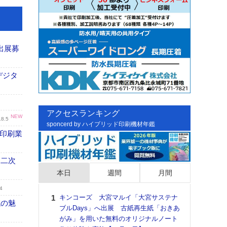
出展募
デジタ
アクセスランキング
NEW
.8.5
sponcerd by ハイブリッド印刷機材年鑑
の印刷業
 二次
本日
週間
月間
4
キンコーズ 大宮マルイ「大宮サステナ
日印
域の魅
ブルDays」へ出展 古紙再生紙「おきあ
た個
がみ」を用いた無料のオリジナルノート
彰」