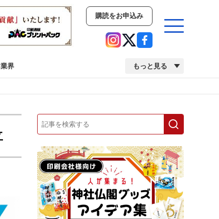
購読をお申込み
業界
もっと見る
新商品
イベント
市場・統計
人事・移転・異動・訃報
立
業界
市場・統計
人事・移転・異動・訃報
中古印刷機・製本機特集
2022 検査・校正特集