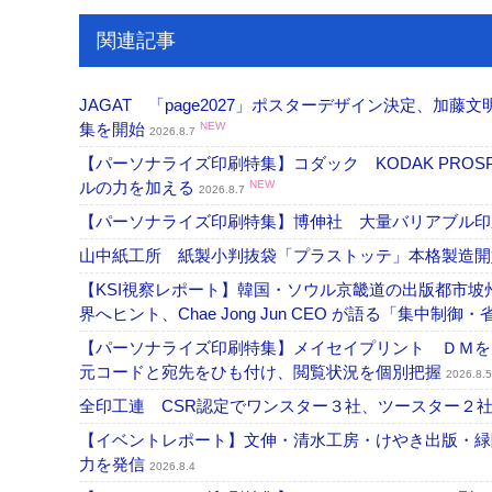
関連記事
JAGAT 「page2027」ポスターデザイン決定、
集を開始
NEW
2026.8.7
【パーソナライズ印刷特集】コダック KODAK PROS
ルの力を加える
NEW
2026.8.7
【パーソナライズ印刷特集】博伸社 大量バリアブル印
山中紙工所 紙製小判抜袋「プラストッテ」本格製造
【KSI視察レポート】韓国・ソウル京畿道の出版都市坡
界へヒント、Chae Jong Jun CEO が語る「集中制御
【パーソナライズ印刷特集】メイセイプリント ＤＭを
元コードと宛先をひも付け、閲覧状況を個別把握
2026.8.5
全印工連 CSR認定でワンスター３社、ツースター２
【イベントレポート】文伸・清水工房・けやき出版・緑
力を発信
2026.8.4