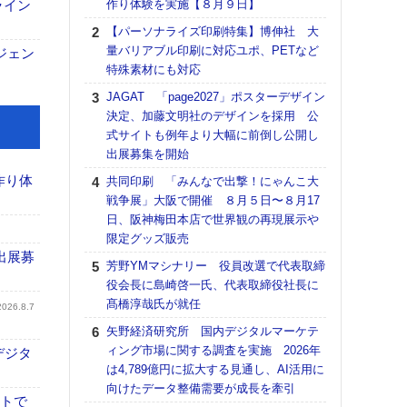
ライン
作り体験を実施【８月９日】
る
【パーソナライズ印刷特集】博伸社 大
DNP
量バリアブル印刷に対応ユポ、PETなど
上の
ジェン
特殊素材にも対応
意識
時代
JAGAT 「page2027」ポスターデザイン
る組
決定、加藤文明社のデザインを採用 公
式サイトも例年より大幅に前倒し公開し
【パ
出展募集を開始
量バ
特殊
作り体
共同印刷 「みんなで出撃！にゃんこ大
戦争展」大阪で開催 ８月５日〜８月17
ホリゾ
日、阪神梅田本店で世界観の再現展示や
で“Hor
限定グッズ販売
催へ～
出展募
TO
芳野YMマシナリー 役員改選で代表取締
スマ
役会長に島崎啓一氏、代表取締役社長に
髙橋淳哉氏が就任
理想
2026.8.7
刷向
矢野経済研究所 国内デジタルマーケテ
ン 『
ィング市場に関する調査を実施 2026年
デジタ
を７
は4,789億円に拡大する見通し、AI活用に
面の
向けたデータ整備需要が成長を牽引
対応
イトで