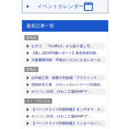
イベントカレンダー
最新記事一覧
新商品
ヒサゴ 「FUJIPLA」から貼り直し可...
【推し活EXPO夏レポート】原色美術印刷...
大阪書籍印刷 手紙がパズルになるレターセ...
新製品
山中紙工所 紙製小判抜袋「プラストッテ」...
理想科学工業 小ロットのパッケージ印刷向...
ホリゾン 10月、びわこ工場内HIPで“...
ＡＩ・デジタル
【パーソナライズ印刷特集】オンデオマ ク...
ホリゾン 10月、びわこ工場内HIPで“...
【パーソナライズ印刷特集】インターロジッ...