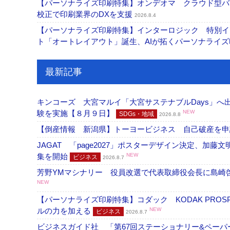
【パーソナライズ印刷特集】オンデオマ クラウド型バ
校正で印刷業界のDXを支援
2026.8.4
【パーソナライズ印刷特集】インターロジック 特別イン
ト「オートレイアウト」誕生、AIが拓くパーソナライ
最新記事
キンコーズ 大宮マルイ「大宮サステナブルDays」
験を実施【８月９日】
NEW
SDGs・地域
2026.8.8
【倒産情報 新潟県】トーヨービジネス 自己破産を
JAGAT 「page2027」ポスターデザイン決定、
集を開始
NEW
ビジネス
2026.8.7
芳野YMマシナリー 役員改選で代表取締役会長に島崎
NEW
【パーソナライズ印刷特集】コダック KODAK PROS
ルの力を加える
NEW
ビジネス
2026.8.7
ビジネスガイド社 「第67回ステーショナリー&ペーパー