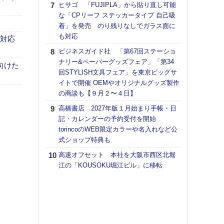
ヒサゴ 「FUJIPLA」から貼り直し可能
【K
な「CPリーフ ステッカータイプ 自己吸
道の
着」を発売 のり残りなしでガラス面に
える
も対応
も対応
の印刷
ビジネスガイド社 「第67回ステーショ
CE
ナリー&ペーパーグッズフェア」「第34
向けた
【ペ
回STYLISH文具フェア」を東京ビッグサ
ト】
イトで開催 OEMやオリジナルグッズ製作
アで
の商談も【９月２〜４日】
KO
高橋書店 2027年版１月始まり手帳・日
体製
記・カレンダーの予約受付を開始
torincoのWEB限定カラーや名入れなど公
【パ
式ショップ特典も
士フ
パン
高速オフセット 本社を大阪市西区北堀
書を
江の「KOUSOKU堀江ビル」に移転
ツー
トも
富士
地・
付表