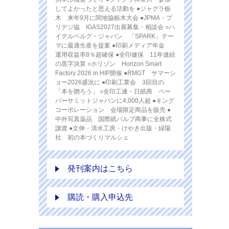
してよかったと思える活動を ●ジャグラ栃
木 来年9月に関地協栃木大会 ●JPMA・プ
リデジ協 IGAS2027出展募集・相談会 ○ハ
イデルベルグ・ジャパン 「SPARK」テー
マに最適生産を提案 ●印刷メディア年金
運用収益率8％超確保 ●全印健保 11年連続
の黒字決算 ○ホリゾン Horizon Smart
Factory 2026 in HIP開催 ●RMGT サマーシ
ョー2026盛況に ●印刷工業会 3回目の
「本を贈ろう」 ○全印工連・日紙商 ペー
パーサミットジャパンに4,000人超 ●キング
コーポレーション 会場限定商品を販売 ●
中外写真薬品 国際紙パルプ商事に全株式
譲渡 ●文伸・清水工房・けやき出版・緑陽
社 初の本づくりマルシェ
発刊案内はこちら
購読・購入申込先