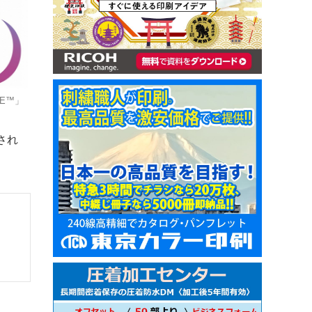
UE™」
され