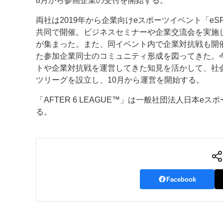
8月から参画企業の受付を開始する。
案内
両社は2019年から企業向けeスポーツイベント「eSPOR
共同で開催。ビジネスセミナーや企業交流会を実施し
発刊案内
JFPI印刷用語集
印刷機材年鑑
が集まった。また、同イベント内で企業対抗戦も開
た参加企業同士のコミュニティ形成を図ってきた。
運営
トや企業対抗戦を運営してきた知見を活かして、社
ツリーグを設立し、10月から運営を開始する。
会社案内
購読・購入申し込み
サイトポリシ
「AFTER 6 LEAGUE™」は一般社団法人日本
る。
Facebook