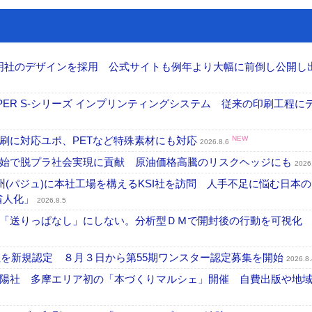
加藤文明社のデザインを採用 公式サイトも例年より大幅に前倒し公開し
PER S-シリーズ インプリンティングシステム 従来の印刷工程に
刷に対応ユポ、PETなど特殊素材にも対応
NEW
2026.8.6
開始で脱プラ社会実現に貢献 原油価格高騰のリスクヘッジにも
2026
州(パジュ)に本社工場を構えるKSI社を訪問 人手不足に悩む日本
・省人化」
2026.8.5
「送りっぱなし」にしない。分析型ＤＭで開封後の行動を可視化
社を新規認定 ８月３日から第55期ワンスター認定募集を開始
2026.8.
陽社 多摩エリア初の「本づくりマルシェ」開催 自費出版や地