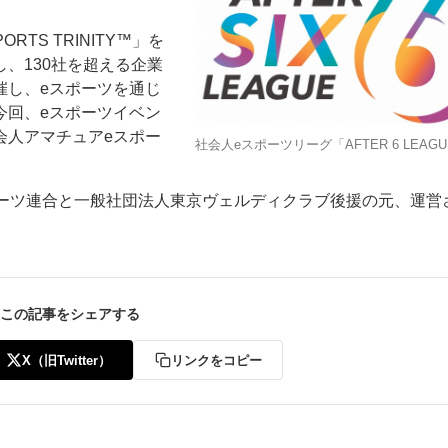
TS TRINITY™」を
、130社を超える企業
催し、eスポーツを通じ
今回、eスポーツイベン
会人アマチュアeスポー
社会人eスポーツリーグ「AFTER 6 LEAG
ー
お問い合わせ
eスポーツ連合と一般社団法人東京ヴェルディクラブ後援の元、運営
この記事をシェアする
X（旧Twitter）
リンクをコピー