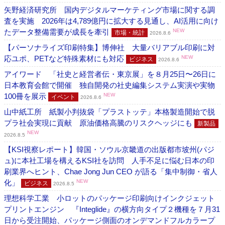
矢野経済研究所 国内デジタルマーケティング市場に関する調
査を実施 2026年は4,789億円に拡大する見通し、AI活用に向け
たデータ整備需要が成長を牽引
NEW
市場・統計
2026.8.6
【パーソナライズ印刷特集】博伸社 大量バリアブル印刷に対
応ユポ、PETなど特殊素材にも対応
NEW
ビジネス
2026.8.6
アイワード 「社史と経営者伝・東京展」を８月25日〜26日に
日本教育会館で開催 独自開発の社史編集システム実演や実物
100冊を展示
NEW
イベント
2026.8.6
山中紙工所 紙製小判抜袋「プラストッテ」本格製造開始で脱
プラ社会実現に貢献 原油価格高騰のリスクヘッジにも
新製品
NEW
2026.8.5
【KSI視察レポート】韓国・ソウル京畿道の出版都市坡州(パジ
ュ)に本社工場を構えるKSI社を訪問 人手不足に悩む日本の印
刷業界へヒント、Chae Jong Jun CEO が語る「集中制御・省人
化」
NEW
ビジネス
2026.8.5
理想科学工業 小ロットのパッケージ印刷向けインクジェット
プリントエンジン 『Integlide』の横方向タイプ２機種を７月31
日から受注開始、パッケージ側面のオンデマンドフルカラープ