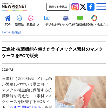
購読をお申込み
TOP
新商品
新製品
ＡＩ・デジタル
デジタル印刷
印刷通販
SDGs・地域
ポ
Home
–
新製品
インデックス
三進社 抗菌機能を備えたライメックス素材のマスク
TOP
新着記事
特集記事
動画コンテンツ
ケースをECで販売
インタビュー
コレクション
カテゴリー一覧
2020.7.8
新商品
新製品
ＡＩ・デジタル
デジタル印刷
印刷通販
三進社（東京都品川区）は菌
SDGs・地域
ポストプレス
ビジネス
イベント
信用情報
業界
が繁殖しやすい真夏に向け、
市場・統計
人事・移転・異動・訃報
マスクを衛生的に保管する抗
菌機能を備えたエコ素材マス
特集記事カテゴリー一覧
クケースを販売するECサイ
2022 見える化・MIS特集
ト「
たまて屋tamateya
」を開