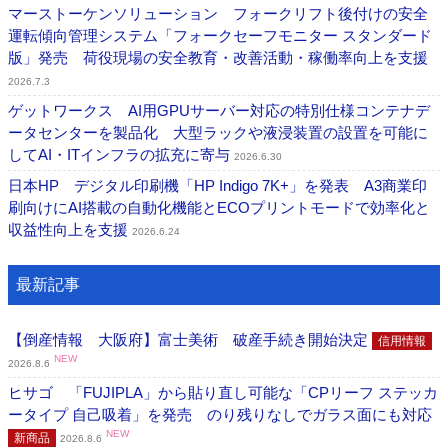
マーストーケンソリューション フォークリフト後付けの安全
運転傾向管理システム「フォークセーフモニター スタンダード
版」発売 荷役現場の安全教育・改善活動・稼働率向上を支援
2026.7.3
ゲットワークス AI用GPUサーバー対応の特別仕様コンテナデ
ータセンターを製品化 大型ラックや液浸装置の設置を可能に
してAI・ITインフラの拡充に寄与
2026.6.30
日本HP デジタル印刷機「HP Indigo 7K+」を発表 A3商業印
刷向けにAI搭載の自動化機能とECOプリントモードで効率化と
収益性向上を支援
2026.6.24
最新記事
【倒産情報 大阪府】富士美術 破産手続き開始決定
信用情報
NEW
2026.8.6
ヒサゴ 「FUJIPLA」から貼り直し可能な「CPリーフ ステッカ
ータイプ 自己吸着」を発売 のり残りなしでガラス面にも対応
NEW
新商品
2026.8.6