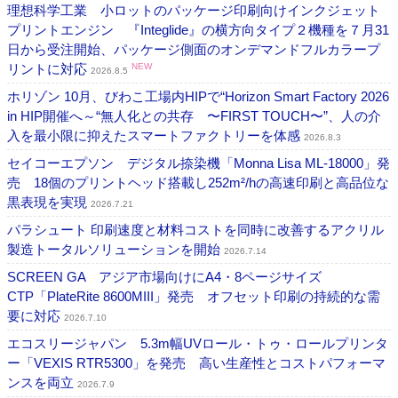
理想科学工業 小ロットのパッケージ印刷向けインクジェット
プリントエンジン 『Integlide』の横方向タイプ２機種を７月31
日から受注開始、パッケージ側面のオンデマンドフルカラープ
リントに対応
NEW
2026.8.5
ホリゾン 10月、びわこ工場内HIPで“Horizon Smart Factory 2026
in HIP開催へ～“無人化との共存 〜FIRST TOUCH〜”、人の介
入を最小限に抑えたスマートファクトリーを体感
2026.8.3
セイコーエプソン デジタル捺染機「Monna Lisa ML-18000」発
売 18個のプリントヘッド搭載し252m²/hの高速印刷と高品位な
黒表現を実現
2026.7.21
パラシュート 印刷速度と材料コストを同時に改善するアクリル
製造トータルソリューションを開始
2026.7.14
SCREEN GA アジア市場向けにA4・8ページサイズ
CTP「PlateRite 8600MIII」発売 オフセット印刷の持続的な需
要に対応
2026.7.10
エコスリージャパン 5.3m幅UVロール・トゥ・ロールプリンタ
ー「VEXIS RTR5300」を発売 高い生産性とコストパフォーマ
ンスを両立
2026.7.9