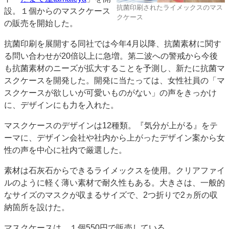
抗菌印刷されたライメックスのマス
設。１個からのマスクケース
特集・デジタル印刷 アイデアで勝負！ ～多様なビジネス・多彩な商材～
クケース
の販売を開始した。
JAPAN PACK 2023 特集
中古印刷機・製本機特集
2022 検査・校正特集
特集・デジタル印刷 ～ 新成長軌道を描く
抗菌印刷を展開する同社では今年4月以降、抗菌素材に関す
る問い合わせが20倍以上に急増。第二波への警戒から今後
案内
も抗菌素材のニーズが拡大することを予測し、新たに抗菌マ
発刊案内
JFPI印刷用語集
印刷機材年鑑
スクケースを開発した。開発に当たっては、女性社員の「マ
スクケースが欲しいが可愛いものがない」の声をきっかけ
運営
に、デザインにも力を入れた。
会社案内
購読・購入申し込み
サイトポリシー
お問い合わせ
マスクケースのデザインは12種類。『気分が上がる』をテ
ーマに、デザイン会社や社内から上がったデザイン案から女
性の声を中心に社内で厳選した。
素材は石灰石からできるライメックスを使用。クリアファイ
ルのように軽く薄い素材で耐久性もある。大きさは、一般的
なサイズのマスクが収まるサイズで、2つ折りで2ヵ所の収
納箇所を設けた。
マスクケースは、１個550円で販売している。