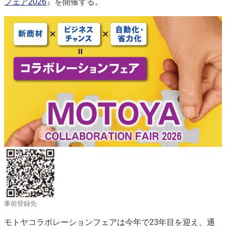
フェア2026
』を開催する。
特集・デジタル印刷 アイデアで勝負！ ～多様なビジネス・多彩な商材～
JAPAN PACK 2023 特集
中古印刷機・製本機特集
2022 検査・校正特集
特集・デジタル印刷 ～ 新成長軌道を描く
案内
発刊案内
JFPI印刷用語集
印刷機材年鑑
運営
会社案内
購読・購入申し込み
サイトポリシー
お問い合わせ
事前登録先
モトヤコラボレーションフェアは今年で23年目を迎え、通