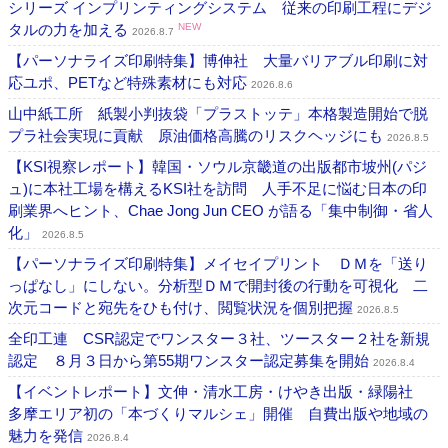
シリーズ インプリンティングシステム 従来の印刷工程にデジ
タルの力を加える
NEW
2026.8.7
【パーソナライズ印刷特集】博伸社 大量バリアブル印刷に対
応ユポ、PETなど特殊素材にも対応
2026.8.6
山中紙工所 紙製小判抜袋「プラストッテ」本格製造開始で脱
プラ社会実現に貢献 原油価格高騰のリスクヘッジにも
2026.8.5
【KSI視察レポート】韓国・ソウル京畿道の出版都市坡州(パジ
ュ)に本社工場を構えるKSI社を訪問 人手不足に悩む日本の印
刷業界へヒント、Chae Jong Jun CEO が語る「集中制御・省人
化」
2026.8.5
【パーソナライズ印刷特集】メイセイプリント ＤＭを「送り
っぱなし」にしない。分析型ＤＭで開封後の行動を可視化 二
次元コードと宛先をひも付け、閲覧状況を個別把握
2026.8.5
全印工連 CSR認定でワンスター３社、ツースター２社を新規
認定 ８月３日から第55期ワンスター認定募集を開始
2026.8.4
【イベントレポート】文伸・清水工房・けやき出版・緑陽社
多摩エリア初の「本づくりマルシェ」開催 自費出版や地域の
魅力を発信
2026.8.4