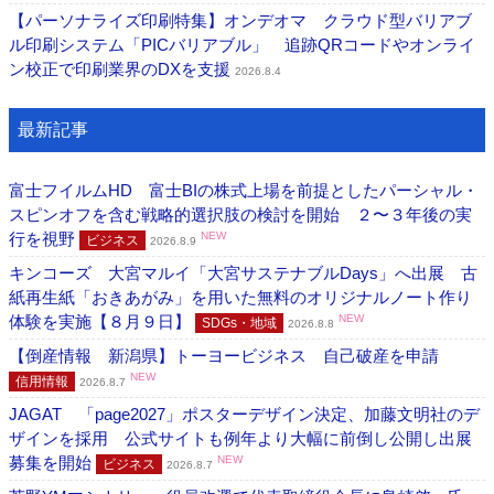
【パーソナライズ印刷特集】オンデオマ クラウド型バリアブ
ル印刷システム「PICバリアブル」 追跡QRコードやオンライ
ン校正で印刷業界のDXを支援
2026.8.4
最新記事
富士フイルムHD 富士BIの株式上場を前提としたパーシャル・
スピンオフを含む戦略的選択肢の検討を開始 ２〜３年後の実
行を視野
NEW
ビジネス
2026.8.9
キンコーズ 大宮マルイ「大宮サステナブルDays」へ出展 古
紙再生紙「おきあがみ」を用いた無料のオリジナルノート作り
体験を実施【８月９日】
NEW
SDGs・地域
2026.8.8
【倒産情報 新潟県】トーヨービジネス 自己破産を申請
NEW
信用情報
2026.8.7
JAGAT 「page2027」ポスターデザイン決定、加藤文明社のデ
ザインを採用 公式サイトも例年より大幅に前倒し公開し出展
募集を開始
NEW
ビジネス
2026.8.7