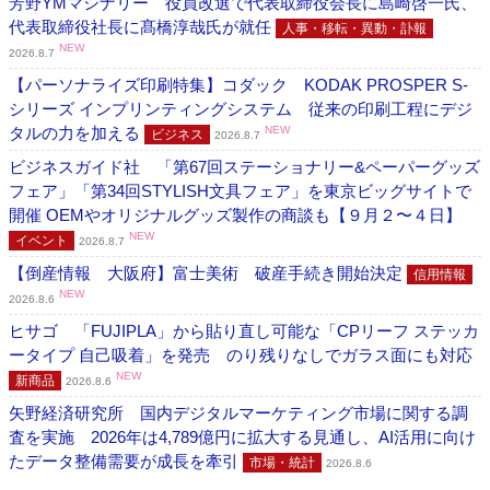
芳野YMマシナリー 役員改選で代表取締役会長に島崎啓一氏、
代表取締役社長に髙橋淳哉氏が就任
人事・移転・異動・訃報
NEW
2026.8.7
【パーソナライズ印刷特集】コダック KODAK PROSPER S-
シリーズ インプリンティングシステム 従来の印刷工程にデジ
タルの力を加える
NEW
ビジネス
2026.8.7
ビジネスガイド社 「第67回ステーショナリー&ペーパーグッズ
フェア」「第34回STYLISH文具フェア」を東京ビッグサイトで
開催 OEMやオリジナルグッズ製作の商談も【９月２〜４日】
NEW
イベント
2026.8.7
【倒産情報 大阪府】富士美術 破産手続き開始決定
信用情報
NEW
2026.8.6
ヒサゴ 「FUJIPLA」から貼り直し可能な「CPリーフ ステッカ
ータイプ 自己吸着」を発売 のり残りなしでガラス面にも対応
NEW
新商品
2026.8.6
矢野経済研究所 国内デジタルマーケティング市場に関する調
査を実施 2026年は4,789億円に拡大する見通し、AI活用に向け
たデータ整備需要が成長を牽引
市場・統計
2026.8.6