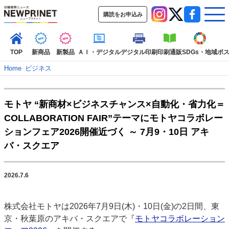
購読をお申込み
TOP
新商品
新製品
ＡＩ・デジタル
デジタル印刷
印刷通販
SDGs・地域
ポ
Home
–
ビジネス
インデックス
モトヤ “新商材×ビジネスチャンス×自動化・省力化＝
TOP
新着記事
特集記事
動画コンテンツ
COLLABORATION FAIR”テーマにモトヤコラボレー
インタビュー
コレクション
ションフェア2026開催近づく ～ 7月9・10日 アキ
カテゴリー一覧
バ・スクエア
新商品
新製品
ＡＩ・デジタル
デジタル印刷
印刷通販
SDGs・地域
ポストプレス
ビジネス
イベント
信用情報
業界
2026.7.6
市場・統計
人事・移転・異動・訃報
株式会社モトヤは2026年7月9日(木)・10日(金)の2日間、東
特集記事カテゴリー一覧
京・秋葉原のアキバ・スクエアで『
モトヤコラボレーション
2022 見える化・MIS特集