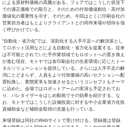
による原材料価格の高騰がある。フェアではこうした状況下
での適正価格での取引と、そのための付加価値創出・高付加
価値化の重要性を示す。そのため、今回はとくに印刷会社の
営業担当者はもとよりクライアントとの同伴来場や招待を強
く呼びかけている。
“自動化・省力化”では、深刻化する人手不足への解決策とし
てロボット活用などによる自動化・省力化を提案する。従来
は不可能とされていた手作業領域でもロボットへの置き換え
が進む現在、モトヤでは各印刷会社の生産環境に応じたトー
タルソリューションを提供している。さらには人手不足の解
消にとどまらず、人員をより付加価値の高いセクションへ配
置転換し、業態変革を加速させるというコンセプトもテーマ
に込めた。会場ではロボットアームの実演も予定されてお
り、パレタイザーをはじめ動画でその効果を紹介する。な
お、モトヤではこうした設備投資に対する中小企業省力化投
資補助金など補助金取得の支援も行っている。
来場登録は同社のWebサイトで受け付ける。登録後は登録