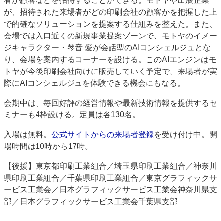
者が顧客などを招待することができる。モトヤや出展企業
が、招待された来場者がどの印刷会社の顧客かを把握した上
で的確なソリューションを提案する仕組みを整えた。また、
会場では入口近くの新規事業提案ゾーンで、モトヤのイメー
ジキャラクター・琴音 愛が会話型のAIコンシェルジュとな
り、会場を案内するコーナーを設ける。このAIエンジンはモ
トヤが今後印刷会社向けに販売していく予定で、来場者が実
際にAIコンシェルジュを体験できる機会にもなる。
会期中は、毎回好評の経営情報や最新技術情報を提供するセ
ミナーも4枠設ける。定員は各130名。
入場は無料。
公式サイトからの来場者登録
を受け付け中。開
場時間は10時から17時。
【後援】東京都印刷工業組合／埼玉県印刷工業組合／神奈川
県印刷工業組合／千葉県印刷工業組合／東京グラフィックサ
ービス工業会／日本グラフィックサービス工業会神奈川県支
部／日本グラフィックサービス工業会千葉県支部