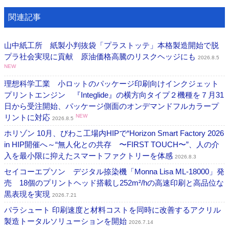
関連記事
山中紙工所 紙製小判抜袋「プラストッテ」本格製造開始で脱
プラ社会実現に貢献 原油価格高騰のリスクヘッジにも
2026.8.5
NEW
理想科学工業 小ロットのパッケージ印刷向けインクジェット
プリントエンジン 『Integlide』の横方向タイプ２機種を７月31
日から受注開始、パッケージ側面のオンデマンドフルカラープ
リントに対応
NEW
2026.8.5
ホリゾン 10月、びわこ工場内HIPで“Horizon Smart Factory 2026
in HIP開催へ～“無人化との共存 〜FIRST TOUCH〜”、人の介
入を最小限に抑えたスマートファクトリーを体感
2026.8.3
セイコーエプソン デジタル捺染機「Monna Lisa ML-18000」発
売 18個のプリントヘッド搭載し252m²/hの高速印刷と高品位な
黒表現を実現
2026.7.21
パラシュート 印刷速度と材料コストを同時に改善するアクリル
製造トータルソリューションを開始
2026.7.14