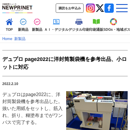
購読をお申込み
TOP
新商品
新製品
ＡＩ・デジタル
デジタル印刷
印刷通販
SDGs・地域
ポ
Home
–
新製品
インデックス
デュプロ page2022に洋封筒製袋機を参考出品、小ロ
TOP
新着記事
特集記事
動画コンテンツ
ットに対応
インタビュー
コレクション
カテゴリー一覧
2022.2.10
新商品
新製品
ＡＩ・デジタル
デジタル印刷
印刷通販
デュプロはpage2022に、洋
SDGs・地域
ポストプレス
ビジネス
イベント
信用情報
業界
封筒製袋機を参考出品した。
市場・統計
人事・移転・異動・訃報
抜いた用紙をセットし、筋入
れ、折り、糊塗布までがワン
特集記事カテゴリー一覧
パスで完了する。
2022 見える化・MIS特集