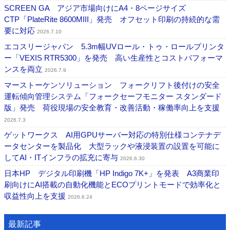
SCREEN GA アジア市場向けにA4・8ページサイズ
CTP「PlateRite 8600MIII」発売 オフセット印刷の持続的な需
要に対応
2026.7.10
エコスリージャパン 5.3m幅UVロール・トゥ・ロールプリンタ
ー「VEXIS RTR5300」を発売 高い生産性とコストパフォーマ
ンスを両立
2026.7.9
マーストーケンソリューション フォークリフト後付けの安全
運転傾向管理システム「フォークセーフモニター スタンダード
版」発売 荷役現場の安全教育・改善活動・稼働率向上を支援
2026.7.3
ゲットワークス AI用GPUサーバー対応の特別仕様コンテナデ
ータセンターを製品化 大型ラックや液浸装置の設置を可能に
してAI・ITインフラの拡充に寄与
2026.6.30
日本HP デジタル印刷機「HP Indigo 7K+」を発表 A3商業印
刷向けにAI搭載の自動化機能とECOプリントモードで効率化と
収益性向上を支援
2026.6.24
最新記事