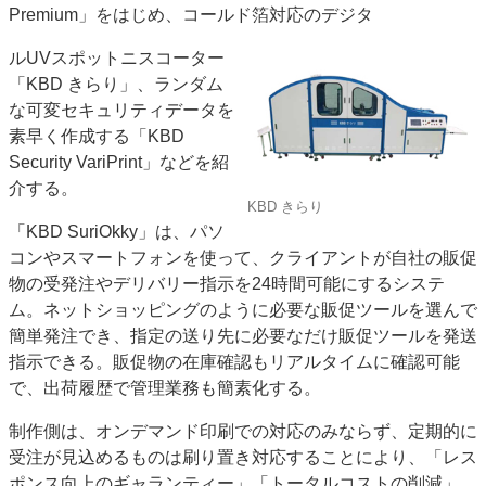
Premium」をはじめ、コールド箔対応のデジタ
特集・デジタル印刷 アイデアで勝負！ ～多様なビジネス・多彩な商材～
JAPAN PACK 2023 特集
中古印刷機・製本機特集
2022 検査・校正特集
ルUVスポットニスコーター
「KBD きらり」、ランダム
特集・デジタル印刷 ～ 新成長軌道を描く
な可変セキュリティデータを
案内
素早く作成する「KBD
Security VariPrint」などを紹
発刊案内
JFPI印刷用語集
印刷機材年鑑
介する。
運営
KBD きらり
「KBD SuriOkky」は、パソ
会社案内
購読・購入申し込み
サイトポリシー
コンやスマートフォンを使って、クライアントが自社の販促
お問い合わせ
物の受発注やデリバリー指示を24時間可能にするシステ
ム。ネットショッピングのように必要な販促ツールを選んで
簡単発注でき、指定の送り先に必要なだけ販促ツールを発送
指示できる。販促物の在庫確認もリアルタイムに確認可能
で、出荷履歴で管理業務も簡素化する。
制作側は、オンデマンド印刷での対応のみならず、定期的に
受注が見込めるものは刷り置き対応することにより、「レス
ポンス向上のギャランティー」「トータルコストの削減」