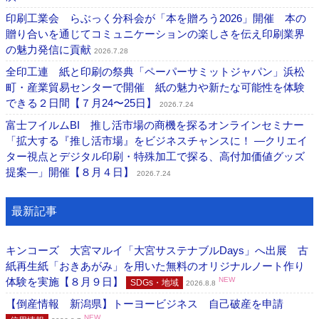
印刷工業会 らぶっく分科会が「本を贈ろう2026」開催 本の
贈り合いを通じてコミュニケーションの楽しさを伝え印刷業界
の魅力発信に貢献
2026.7.28
全印工連 紙と印刷の祭典「ペーパーサミットジャパン」浜松
町・産業貿易センターで開催 紙の魅力や新たな可能性を体験
できる２日間【７月24〜25日】
2026.7.24
富士フイルムBI 推し活市場の商機を探るオンラインセミナー
「拡大する『推し活市場』をビジネスチャンスに！ ―クリエイ
ター視点とデジタル印刷・特殊加工で探る、高付加価値グッズ
提案―」開催【８月４日】
2026.7.24
最新記事
キンコーズ 大宮マルイ「大宮サステナブルDays」へ出展 古
紙再生紙「おきあがみ」を用いた無料のオリジナルノート作り
体験を実施【８月９日】
NEW
SDGs・地域
2026.8.8
【倒産情報 新潟県】トーヨービジネス 自己破産を申請
NEW