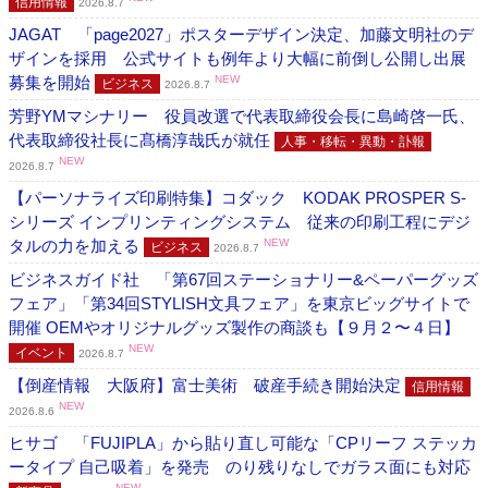
信用情報
2026.8.7
JAGAT 「page2027」ポスターデザイン決定、加藤文明社のデ
ザインを採用 公式サイトも例年より大幅に前倒し公開し出展
募集を開始
NEW
ビジネス
2026.8.7
芳野YMマシナリー 役員改選で代表取締役会長に島崎啓一氏、
代表取締役社長に髙橋淳哉氏が就任
人事・移転・異動・訃報
NEW
2026.8.7
【パーソナライズ印刷特集】コダック KODAK PROSPER S-
シリーズ インプリンティングシステム 従来の印刷工程にデジ
タルの力を加える
NEW
ビジネス
2026.8.7
ビジネスガイド社 「第67回ステーショナリー&ペーパーグッズ
フェア」「第34回STYLISH文具フェア」を東京ビッグサイトで
開催 OEMやオリジナルグッズ製作の商談も【９月２〜４日】
NEW
イベント
2026.8.7
【倒産情報 大阪府】富士美術 破産手続き開始決定
信用情報
NEW
2026.8.6
ヒサゴ 「FUJIPLA」から貼り直し可能な「CPリーフ ステッカ
ータイプ 自己吸着」を発売 のり残りなしでガラス面にも対応
NEW