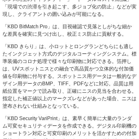
「現場での渋滞を引き起こす、多ジョブ化の防止」などが実
現し、クライアントの囲い込みが可能になる。
「KBD BitMatch Pro」は、目視確認で見落としがちな細か
な差異を確実に見つけ出し、校正ミス防止に貢献する。
「KBD きらり」は、小ロットとロングランどちらにも適し
たインクジェット方式のデジタルコーティングシステム。標
準装備のコロナ処理で様々な印刷物に対応できる。箔押し
は、UVスポットニスとの融合で高品質かつ立体的な付加価
値を印刷物に付与する。スポットニス用データは一般的なデ
ザイン用データのBMP、TIFF、PDFなどに対応。品質は用
紙位置をマークで読み取り、正確にニスの見当を合わせる。
指定した補正値以上のマークズレなどがあった場合、ニスは
塗布されない仕組みとなっている。
「KBD Security VariPrint」は、素早く簡単に大量のランダ
ム可変セキュリティデータを作成できる。デジタル印刷機の
ショートラン対応と可変印刷のメリットを活かすための付加