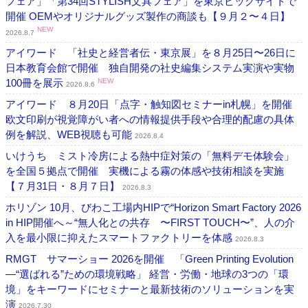
フェア」「第34回STYLISH文具フェア」を東京ビッグサイトで
開催 OEMやオリジナルグッズ製作の商談も【９月２〜４日】
NEW
2026.8.7
アイワード 「社史と経営者伝・東京展」を８月25日〜26日に
日本教育会館で開催 独自開発の社史編集システム実演や実物
100冊を展示
NEW
2026.8.6
アイワード ８月20日「点字・触知図セミナーin札幌」を開催
欧文印刷が視覚障がい者への情報提供手段や合理的配慮の具体
例を解説、WEB視聴も可能
2026.8.4
いけうち ミスト冷房による熱中症対策の「無料デモ体験会」
を全国５拠点で開催 実機による霧の体感や技術相談を実施
【７月31日・８月７日】
2026.8.3
ホリゾン 10月、びわこ工場内HIPで“Horizon Smart Factory 2026
in HIP開催へ～“無人化との共存 〜FIRST TOUCH〜”、人の介
入を最小限に抑えたスマートファクトリーを体感
2026.8.3
RMGT サマーショー 2026を開催 「Green Printing Evolution
―“選ばれる”ための環境戦略」 経営・労働・地球の3つの「環
境」をキーワードにセミナーと最新技術のソリューションを実
演
2026.7.30