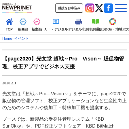
購読をお申込み
TOP
新商品
新製品
ＡＩ・デジタル
デジタル印刷
印刷通販
SDGs・地域
ポ
Home
–
イベント
インデックス
【page2020】光文堂 超戦～Pro―Vison～ 販促物管
TOP
新着記事
特集記事
動画コンテンツ
理、校正アプリでビジネス支援
インタビュー
コレクション
カテゴリー一覧
2020.2.3
新商品
新製品
ＡＩ・デジタル
デジタル印刷
印刷通販
光文堂は「超戦～Pro―Vision～」をテーマに、page2020で
SDGs・地域
ポストプレス
ビジネス
イベント
信用情報
業界
販促物の管理ソフト、校正アプリケーションなど生産性向上
市場・統計
人事・移転・異動・訃報
のためのシステムや後加工・特殊加工機を提案する。
特集記事カテゴリー一覧
ブースでは、新製品の受発注管理システム「KBD
SuriOkky」や、PDF校正ソフトウェア「KBD BitMatch
2022 見える化・MIS特集