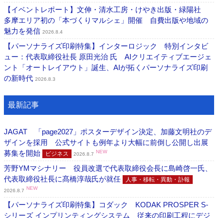
【イベントレポート】文伸・清水工房・けやき出版・緑陽社
多摩エリア初の「本づくりマルシェ」開催 自費出版や地域の
魅力を発信
2026.8.4
【パーソナライズ印刷特集】インターロジック 特別インタビ
ュー：代表取締役社長 原田光治 氏 AIクリエイティブエージェ
ント「オートレイアウト」誕生、AIが拓くパーソナライズ印刷
の新時代
2026.8.3
最新記事
JAGAT 「page2027」ポスターデザイン決定、加藤文明社のデ
ザインを採用 公式サイトも例年より大幅に前倒し公開し出展
募集を開始
NEW
ビジネス
2026.8.7
芳野YMマシナリー 役員改選で代表取締役会長に島崎啓一氏、
代表取締役社長に髙橋淳哉氏が就任
人事・移転・異動・訃報
NEW
2026.8.7
【パーソナライズ印刷特集】コダック KODAK PROSPER S-
シリーズ インプリンティングシステム 従来の印刷工程にデジ