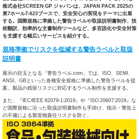
株式会社SCREEN GP ジャパンは、JAPAN PACK 2025の
特集・デジタル印刷 アイデアで勝負！ ～多様なビジネス・多彩な商材～
東7ホール7-623ブースで、安全安心の実現をテーマに出展
JAPAN PACK 2023 特集
中古印刷機・製本機特集
2022 検査・校正特集
する。国際規格に準拠した警告ラベルや取扱説明書制作、技
特集・デジタル印刷 ～ 新成長軌道を描く
術翻訳、効率的な文書制作ツールなど、多言語化や安全対策
を支援する幅広いサービスを紹介する。
案内
発刊案内
JFPI印刷用語集
印刷機材年鑑
規格準拠でリスクを低減する警告ラベルと取扱
説明書
運営
会社案内
購読・購入申し込み
サイトポリシー
展示の目玉となる「警告ラベル.com」では、ISO、SEMI、
お問い合わせ
ANSI、GBといった各種安全規格に準拠した警告ラベルを提
案。製品の残留リスクに対応するラベル制作を支援する。
また、『IEC/IEEE 82079-1:2019』や『ISO 20607:2019』な
ど国際規格に沿った取扱説明書制作も手掛け、指示・警告上
の不備による製造物責任リスクを防ぐ。