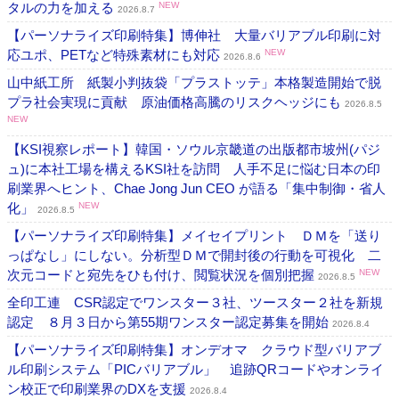
タルの力を加える
NEW
2026.8.7
【パーソナライズ印刷特集】博伸社 大量バリアブル印刷に対
応ユポ、PETなど特殊素材にも対応
NEW
2026.8.6
山中紙工所 紙製小判抜袋「プラストッテ」本格製造開始で脱
プラ社会実現に貢献 原油価格高騰のリスクヘッジにも
2026.8.5
NEW
【KSI視察レポート】韓国・ソウル京畿道の出版都市坡州(パジ
ュ)に本社工場を構えるKSI社を訪問 人手不足に悩む日本の印
刷業界へヒント、Chae Jong Jun CEO が語る「集中制御・省人
化」
NEW
2026.8.5
【パーソナライズ印刷特集】メイセイプリント ＤＭを「送り
っぱなし」にしない。分析型ＤＭで開封後の行動を可視化 二
次元コードと宛先をひも付け、閲覧状況を個別把握
NEW
2026.8.5
全印工連 CSR認定でワンスター３社、ツースター２社を新規
認定 ８月３日から第55期ワンスター認定募集を開始
2026.8.4
【パーソナライズ印刷特集】オンデオマ クラウド型バリアブ
ル印刷システム「PICバリアブル」 追跡QRコードやオンライ
ン校正で印刷業界のDXを支援
2026.8.4