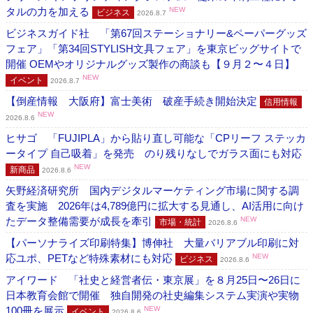
タルの力を加える
NEW
ビジネス
2026.8.7
ビジネスガイド社 「第67回ステーショナリー&ペーパーグッズ
フェア」「第34回STYLISH文具フェア」を東京ビッグサイトで
開催 OEMやオリジナルグッズ製作の商談も【９月２〜４日】
NEW
イベント
2026.8.7
【倒産情報 大阪府】富士美術 破産手続き開始決定
信用情報
NEW
2026.8.6
ヒサゴ 「FUJIPLA」から貼り直し可能な「CPリーフ ステッカ
ータイプ 自己吸着」を発売 のり残りなしでガラス面にも対応
NEW
新商品
2026.8.6
矢野経済研究所 国内デジタルマーケティング市場に関する調
査を実施 2026年は4,789億円に拡大する見通し、AI活用に向け
たデータ整備需要が成長を牽引
NEW
市場・統計
2026.8.6
【パーソナライズ印刷特集】博伸社 大量バリアブル印刷に対
応ユポ、PETなど特殊素材にも対応
NEW
ビジネス
2026.8.6
アイワード 「社史と経営者伝・東京展」を８月25日〜26日に
日本教育会館で開催 独自開発の社史編集システム実演や実物
100冊を展示
NEW
イベント
2026.8.6