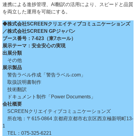
連携による進捗管理、AI翻訳の活用により、スピードと品質
を両立した運用を可能にする。
◆株式会社SCREENクリエイティブコミュニケーションズ
／株式会社SCREEN GPジャパン
ブース番号：7-623（東7ホール）
展示テーマ：安全安心の実現
出展分類
その他
展示製品
警告ラベル作成「警告ラベル.com」
取扱説明書制作
技術翻訳
ドキュメント制作「Power Documents」
会社概要
SCREENクリエイティブコミュニケーションズ
所在地：〒615-0864 京都府京都市右京区西京極新明町13-
1
TEL：075-325-6221