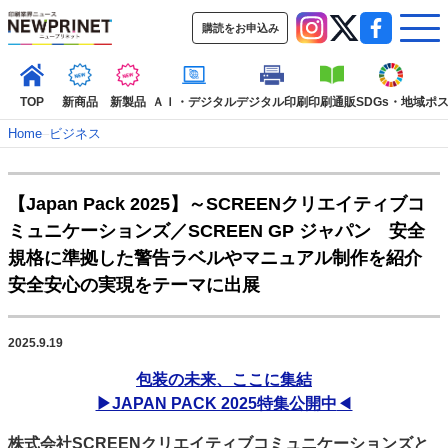
購読をお申込み
TOP
新商品
新製品
ＡＩ・デジタル
デジタル印刷
印刷通販
SDGs・地域
ポ
Home
–
ビジネス
インデックス
【Japan Pack 2025】～SCREENクリエイティブコ
TOP
新着記事
特集記事
動画コンテンツ
ミュニケーションズ／SCREEN GP ジャパン 安全
インタビュー
コレクション
規格に準拠した警告ラベルやマニュアル制作を紹介
カテゴリー一覧
安全安心の実現をテーマに出展
新商品
新製品
ＡＩ・デジタル
デジタル印刷
印刷通販
SDGs・地域
ポストプレス
ビジネス
イベント
信用情報
業界
2025.9.19
市場・統計
人事・移転・異動・訃報
包装の未来、ここに集結
▶JAPAN PACK 2025特集公開中
◀
特集記事カテゴリー一覧
株式会社SCREENクリエイティブコミュニケーションズと
2022 見える化・MIS特集