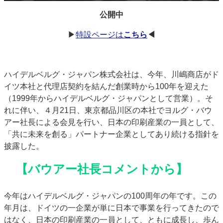
JAPAN PACK 2023 特集
中古印刷機・製本機特集
公開中
2022 見える化・MIS特集
2022 検査・校正特集
▶
特設ページは
こちら
◀
特集・デジタル印刷 ～ 新成長軌道を描く
案内
ハイデルベルグ・ジャパン株式会社は、今年、川嶋商店がド
発刊案内
JFPI印刷用語集
印刷機材年鑑
イツ本社と代理店契約を結んだ創業時から100年を迎えた
運営
（1999年からハイデルベルグ・ジャパンとして営業）。そ
会社案内
購読・購入申し込み
サイトポリシー
れに伴い、４月21日、東京都品川区の本社でヨルグ・バウ
お問い合わせ
アー社長による会見を行い、日本の印刷産業の一員として、
「共に未来を創る」パートナー企業としてあり続ける指針を
披露した。
【バウアー社長コメントから】
今年はハイデルベルグ・ジャパンの100周年の年です。この
年月は、ドイツの一企業が単に日本で事業を行ってきたので
はなく、日本の印刷産業の一員として、ともに成長し、歩ん