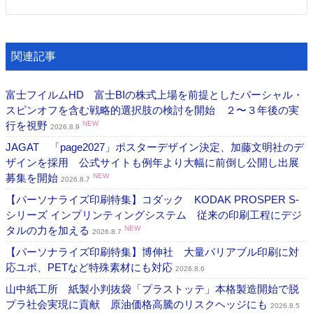
関連記事
富士フイルムHD 富士BIの株式上場を前提としたパーシャル・
スピンオフを含む戦略的選択肢の検討を開始 ２〜３年後の実
行を視野
NEW
2026.8.9
JAGAT 「page2027」ポスターデザイン決定、加藤文明社のデ
ザインを採用 公式サイトも例年より大幅に前倒し公開し出展
募集を開始
NEW
2026.8.7
【パーソナライズ印刷特集】コダック KODAK PROSPER S-
シリーズ インプリンティングシステム 従来の印刷工程にデジ
タルの力を加える
NEW
2026.8.7
【パーソナライズ印刷特集】博伸社 大量バリアブル印刷に対
応ユポ、PETなど特殊素材にも対応
2026.8.6
山中紙工所 紙製小判抜袋「プラストッテ」本格製造開始で脱
プラ社会実現に貢献 原油価格高騰のリスクヘッジにも
2026.8.5