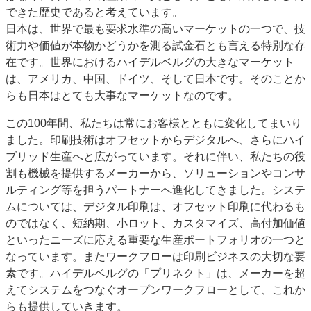
できた歴史であると考えています。
日本は、世界で最も要求水準の高いマーケットの一つで、技
術力や価値が本物かどうかを測る試金石とも言える特別な存
在です。世界におけるハイデルベルグの大きなマーケット
は、アメリカ、中国、ドイツ、そして日本です。そのことか
らも日本はとても大事なマーケットなのです。
この100年間、私たちは常にお客様とともに変化してまいり
ました。印刷技術はオフセットからデジタルへ、さらにハイ
ブリッド生産へと広がっています。それに伴い、私たちの役
割も機械を提供するメーカーから、ソリューションやコンサ
ルティング等を担うパートナーへ進化してきました。システ
ムについては、デジタル印刷は、オフセット印刷に代わるも
のではなく、短納期、小ロット、カスタマイズ、高付加価値
といったニーズに応える重要な生産ポートフォリオの一つと
なっています。またワークフローは印刷ビジネスの大切な要
素です。ハイデルベルグの「プリネクト」は、メーカーを超
えてシステムをつなぐオープンワークフローとして、これか
らも提供していきます。