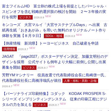
富士フイルムHD 富士BIの株式上場を前提としたパーシャル・
スピンオフを含む戦略的選択肢の検討を開始 ２〜３年後の実
行を視野
NEW
ビジネス
2026.8.9
キンコーズ 大宮マルイ「大宮サステナブルDays」へ出展 古
紙再生紙「おきあがみ」を用いた無料のオリジナルノート作り
体験を実施【８月９日】
NEW
SDGs・地域
2026.8.8
【倒産情報 新潟県】トーヨービジネス 自己破産を申請
NEW
信用情報
2026.8.7
JAGAT 「page2027」ポスターデザイン決定、加藤文明社のデ
ザインを採用 公式サイトも例年より大幅に前倒し公開し出展
募集を開始
NEW
ビジネス
2026.8.7
芳野YMマシナリー 役員改選で代表取締役会長に島崎啓一氏、
代表取締役社長に髙橋淳哉氏が就任
人事・移転・異動・訃報
NEW
2026.8.7
【パーソナライズ印刷特集】コダック KODAK PROSPER S-
シリーズ インプリンティングシステム 従来の印刷工程にデジ
タルの力を加える
NEW
ビジネス
2026.8.7