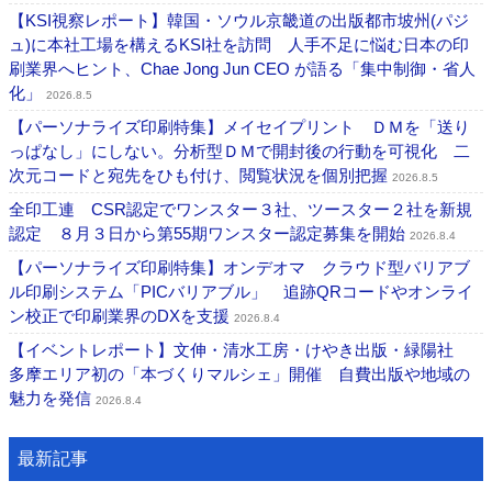
【KSI視察レポート】韓国・ソウル京畿道の出版都市坡州(パジ
ュ)に本社工場を構えるKSI社を訪問 人手不足に悩む日本の印
刷業界へヒント、Chae Jong Jun CEO が語る「集中制御・省人
化」
2026.8.5
【パーソナライズ印刷特集】メイセイプリント ＤＭを「送り
っぱなし」にしない。分析型ＤＭで開封後の行動を可視化 二
次元コードと宛先をひも付け、閲覧状況を個別把握
2026.8.5
全印工連 CSR認定でワンスター３社、ツースター２社を新規
認定 ８月３日から第55期ワンスター認定募集を開始
2026.8.4
【パーソナライズ印刷特集】オンデオマ クラウド型バリアブ
ル印刷システム「PICバリアブル」 追跡QRコードやオンライ
ン校正で印刷業界のDXを支援
2026.8.4
【イベントレポート】文伸・清水工房・けやき出版・緑陽社
多摩エリア初の「本づくりマルシェ」開催 自費出版や地域の
魅力を発信
2026.8.4
最新記事