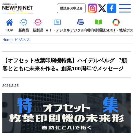
購読をお申込み
TOP
新商品
新製品
ＡＩ・デジタル
デジタル印刷
印刷通販
SDGs・地域
ポ
Home
–
ビジネス
インデックス
【オフセット枚葉印刷機特集】ハイデルベルグ 〝顧
TOP
新着記事
特集記事
動画コンテンツ
客とともに未来を作る〟創業100周年でメッセージ
インタビュー
コレクション
カテゴリー一覧
2026.5.25
新商品
新製品
ＡＩ・デジタル
デジタル印刷
印刷通販
SDGs・地域
ポストプレス
ビジネス
イベント
信用情報
業界
市場・統計
人事・移転・異動・訃報
特集記事カテゴリー一覧
特集・デジタル印刷 アイデアで勝負！ ～多様なビジネス・多彩な商材～