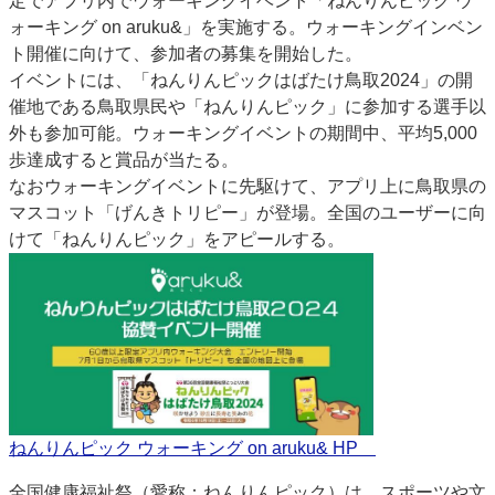
定でアプリ内でウォーキングイベント「ねんりんピック ウ
特集・デジタル印刷 アイデアで勝負！ ～多様なビジネス・多彩な商材～
ォーキング on aruku&」を実施する。ウォーキングインベン
ト開催に向けて、参加者の募集を開始した。
JAPAN PACK 2023 特集
中古印刷機・製本機特集
2022 検査・校正特集
イベントには、「ねんりんピックはばたけ鳥取2024」の開
特集・デジタル印刷 ～ 新成長軌道を描く
催地である鳥取県民や「ねんりんピック」に参加する選手以
案内
外も参加可能。ウォーキングイベントの期間中、平均5,000
歩達成すると賞品が当たる。
発刊案内
JFPI印刷用語集
印刷機材年鑑
なおウォーキングイベントに先駆けて、アプリ上に鳥取県の
運営
マスコット「げんきトリピー」が登場。全国のユーザーに向
けて「ねんりんピック」をアピールする。
会社案内
購読・購入申し込み
サイトポリシー
お問い合わせ
ねんりんピック ウォーキング on aruku& HP
全国健康福祉祭（愛称：ねんりんピック）は、スポーツや文