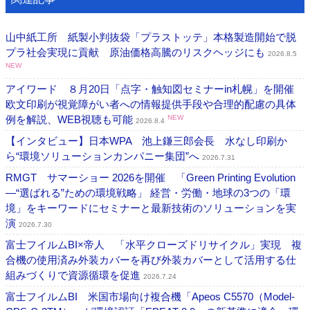
山中紙工所 紙製小判抜袋「プラストッテ」本格製造開始で脱
プラ社会実現に貢献 原油価格高騰のリスクヘッジにも
2026.8.5
NEW
アイワード ８月20日「点字・触知図セミナーin札幌」を開催
欧文印刷が視覚障がい者への情報提供手段や合理的配慮の具体
例を解説、WEB視聴も可能
NEW
2026.8.4
【インタビュー】日本WPA 池上鎌三郎会長 水なし印刷か
ら“環境ソリューションカンパニー集団”へ
2026.7.31
RMGT サマーショー 2026を開催 「Green Printing Evolution
―“選ばれる”ための環境戦略」 経営・労働・地球の3つの「環
境」をキーワードにセミナーと最新技術のソリューションを実
演
2026.7.30
富士フイルムBI×帝人 「水平クローズドリサイクル」実現 複
合機の使用済み外装カバーを再び外装カバーとして活用する仕
組みづくりで資源循環を促進
2026.7.24
富士フイルムBI 米国市場向け複合機「Apeos C5570（Model-