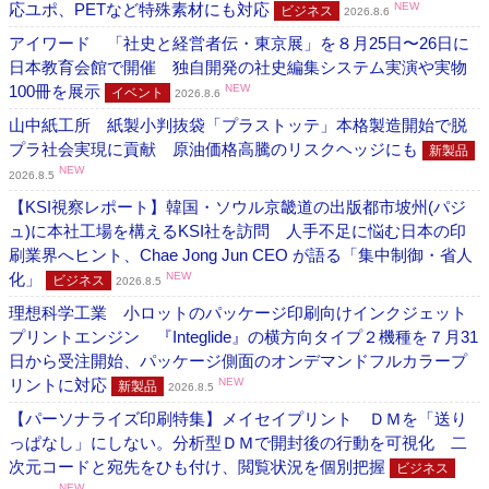
応ユポ、PETなど特殊素材にも対応
NEW
ビジネス
2026.8.6
アイワード 「社史と経営者伝・東京展」を８月25日〜26日に
日本教育会館で開催 独自開発の社史編集システム実演や実物
100冊を展示
NEW
イベント
2026.8.6
山中紙工所 紙製小判抜袋「プラストッテ」本格製造開始で脱
プラ社会実現に貢献 原油価格高騰のリスクヘッジにも
新製品
NEW
2026.8.5
【KSI視察レポート】韓国・ソウル京畿道の出版都市坡州(パジ
ュ)に本社工場を構えるKSI社を訪問 人手不足に悩む日本の印
刷業界へヒント、Chae Jong Jun CEO が語る「集中制御・省人
化」
NEW
ビジネス
2026.8.5
理想科学工業 小ロットのパッケージ印刷向けインクジェット
プリントエンジン 『Integlide』の横方向タイプ２機種を７月31
日から受注開始、パッケージ側面のオンデマンドフルカラープ
リントに対応
NEW
新製品
2026.8.5
【パーソナライズ印刷特集】メイセイプリント ＤＭを「送り
っぱなし」にしない。分析型ＤＭで開封後の行動を可視化 二
次元コードと宛先をひも付け、閲覧状況を個別把握
ビジネス
NEW