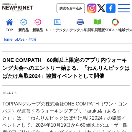
購読をお申込み
TOP
新商品
新製品
ＡＩ・デジタル
デジタル印刷
印刷通販
SDGs・地域
ポ
Home
–
SDGs・地域
インデックス
ONE COMPATH 60歳以上限定のアプリ内ウォーキ
TOP
新着記事
特集記事
動画コンテンツ
ング大会へのエントリー始まる、「ねんりんピックは
インタビュー
コレクション
ばたけ鳥取2024」協賛イベントとして開催
カテゴリー一覧
新商品
新製品
ＡＩ・デジタル
デジタル印刷
印刷通販
2024.7.3
SDGs・地域
ポストプレス
ビジネス
イベント
信用情報
業界
TOPPANグループの株式会社ONE COMPATH（ワン・コン
市場・統計
人事・移転・異動・訃報
パス）が運営するウォーキングアプリ「aruku&（あるく
と）」は、「ねんりんピックはばたけ鳥取2024」の協賛イ
特集記事カテゴリー一覧
ベントとして、2024年10月19日から60歳以上のユーザー限
2022 見える化・MIS特集