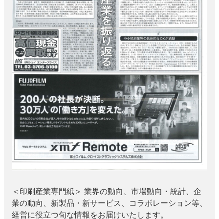
特集・デジタル印刷 アイデアで勝負！ ～多様なビジネス・多彩な商材～
JAPAN PACK 2023 特集
中古印刷機・製本機特集
2022 検査・校正特集
特集・デジタル印刷 ～ 新成長軌道を描く
案内
発刊案内
JFPI印刷用語集
印刷機材年鑑
運営
会社案内
購読・購入申し込み
サイトポリシー
お問い合わせ
＜印刷産業専門紙＞ 業界の動向、市場動向・統計、企
業の動向、新製品・新サービス、コラボレーション等、
経営に役立つ旬な情報をお届けいたします。