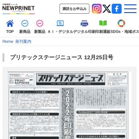
購読をお申込み
TOP
新商品
新製品
ＡＩ・デジタル
デジタル印刷
印刷通販
SDGs・地域
ポ
Home
–
発刊案内
プリテックステージニュース 12月25日号
インデックス
TOP
新着記事
特集記事
動画コンテンツ
インタビュー
コレクション
カテゴリー一覧
新商品
新製品
ＡＩ・デジタル
デジタル印刷
印刷通販
SDGs・地域
ポストプレス
ビジネス
イベント
信用情報
業界
市場・統計
人事・移転・異動・訃報
特集記事カテゴリー一覧
2022 見える化・MIS特集