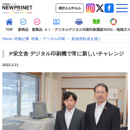
購読をお申込み
TOP
新商品
新製品
ＡＩ・デジタル
デジタル印刷
印刷通販
SDGs・地域
ポ
Home
–
特集記事
–
特集・デジタル印刷 ～ 新成長軌道を描く
P栄文舎 デジタル印刷機で常に新しいチャレンジ
インデックス
TOP
新着記事
特集記事
動画コンテンツ
2022.3.31
インタビュー
コレクション
カテゴリー一覧
新商品
新製品
ＡＩ・デジタル
デジタル印刷
印刷通販
SDGs・地域
ポストプレス
ビジネス
イベント
信用情報
業界
市場・統計
人事・移転・異動・訃報
特集記事カテゴリー一覧
2022 見える化・MIS特集