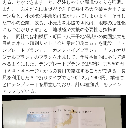
えることができます」と、発注しやすい環境づくりを強調。
また、「ふんだんに販促ができて集客する大企業や大手チェ
ーン店と、小規模の事業所は差がついてしまいます。そうし
た中小の企業、飲食、小売店を応援できれば、地域の活性化
にもつながります」と、地域経済支援の必要性も指摘す
る。 同社では相模原・町田・八王子地域以外の商圏拡大を
目的にネット印刷サイト「会社案内印刷コム」を開設。「テ
ンプレートプラン」、「カスタマイズプラン」、「フルオリ
ジナルプラン」のプランを用意して、予算や目的に応じて選
べるようにした。テンプレートプランでは50部１万5,500円
（Ａ４・４ページ）からの費用で発注することができる。長
尺を利用した３つ折りタイプでも50部２万7,900円。業種ご
とにテンプレートを用意しており、計60種類以上をライン
アップしている。