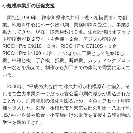
小規模事業所の販促支援
同社は1949年、神奈川県津久井町（現・相模原市）で創
業。地域を中心にページ物印刷、業務印刷を受注し、事業を
拡大してきた。現在、従業員数は９名。生産設備はオフセッ
ト印刷機がＢ２ワイド４色機・２台、デジタル印刷が
RICOH Pro C9110・２台、RICOH Pro C7110S・１台、
RICOH Pro L4160・1台。このほか加工機として無線綴じ
機、中綴じ機、丁合機、折機、断裁機、カッティングプロッ
ターなどを揃えて、制作から加工までの体制で需要に応えて
いる。
2006年、“平成の大合併”で津久井町が相模原市に編入。そ
れまで主力事業の一つだった官公需印刷の減少が見込まれた
ことから、商業印刷の強化を図るため、４色オフセット印刷
機を導入した。以降、相模原市と東京西部の町田・八王子地
域の中小企業や飲食・小売店向けの販促を支援する印刷物の
受注を進めてきた。