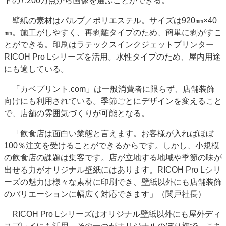
トの7,200万点から画像を選ぶことができる。
壁紙の素材はパルプ／ポリエステル。サイズは920㎜×40
㎜。施工がしやすく、再剥離タイプのため、簡単に剥がすこ
とができる。印刷はラテックスインクジェットプリンター
RICOH Pro Lシリーズを活用。水性タイプのため、屋内用途
にも適している。
「カベプリント.com」は一般消費者に限らず、店舗装飾
向けにも利用されている。季節ごとにデザインを変えること
で、店舗の雰囲気づくりが可能となる。
「飲食店は面白い業態と言えます。お客様が入ればほぼ
100％注文を受けることができるからです。しかし、小規模
の飲食店の課題は集客です。店が立地する地域や季節の味が
出せる力がオリジナル壁紙にはあります。RICOH Pro Lシリ
ーズの魅力は様々な素材に印刷でき、壁紙以外にも店舗装飾
のバリエーションに幅広く対応できます」（関戸社長）
RICOH Pro Lシリーズはオリジナル壁紙以外にも屋外ディ