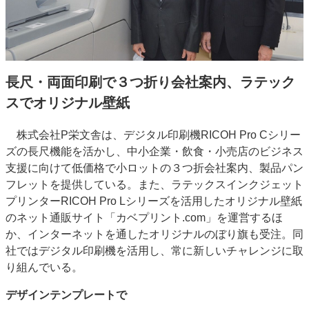
特集・デジタル印刷 アイデアで勝負！ ～多様なビジネス・多彩な商材～
JAPAN PACK 2023 特集
中古印刷機・製本機特集
2022 検査・校正特集
特集・デジタル印刷 ～ 新成長軌道を描く
長尺・両面印刷で３つ折り会社案内、ラテック
案内
スでオリジナル壁紙
発刊案内
JFPI印刷用語集
印刷機材年鑑
運営
株式会社P栄文舎は、デジタル印刷機RICOH Pro Cシリー
ズの長尺機能を活かし、中小企業・飲食・小売店のビジネス
会社案内
購読・購入申し込み
サイトポリシー
お問い合わせ
支援に向けて低価格で小ロットの３つ折会社案内、製品パン
フレットを提供している。また、ラテックスインクジェット
プリンターRICOH Pro Lシリーズを活用したオリジナル壁紙
のネット通販サイト「カベプリント.com」を運営するほ
か、インターネットを通したオリジナルのぼり旗も受注。同
社ではデジタル印刷機を活用し、常に新しいチャレンジに取
り組んでいる。
デザインテンプレートで