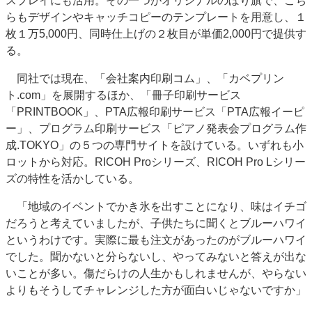
スプレイにも活用。その一つがオリジナルのぼり旗で、こち
らもデザインやキャッチコピーのテンプレートを用意し、１
枚１万5,000円、同時仕上げの２枚目が単価2,000円で提供す
る。
同社では現在、「会社案内印刷コム」、「カベプリン
ト.com」を展開するほか、「冊子印刷サービス
「PRINTBOOK」、PTA広報印刷サービス「PTA広報イーピ
ー」、プログラム印刷サービス「ピアノ発表会プログラム作
成.TOKYO」の５つの専門サイトを設けている。いずれも小
ロットから対応。RICOH Proシリーズ、RICOH Pro Lシリー
ズの特性を活かしている。
「地域のイベントでかき氷を出すことになり、味はイチゴ
だろうと考えていましたが、子供たちに聞くとブルーハワイ
というわけです。実際に最も注文があったのがブルーハワイ
でした。聞かないと分らないし、やってみないと答えが出な
いことが多い。傷だらけの人生かもしれませんが、やらない
よりもそうしてチャレンジした方が面白いじゃないですか」