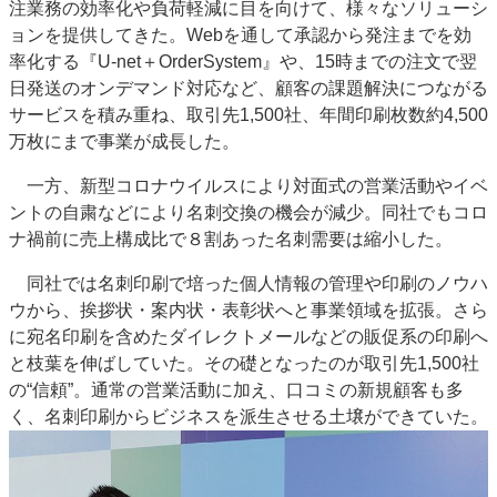
注業務の効率化や負荷軽減に目を向けて、様々なソリューシ
ョンを提供してきた。Webを通して承認から発注までを効
率化する『U-net＋OrderSystem』や、15時までの注文で翌
日発送のオンデマンド対応など、顧客の課題解決につながる
サービスを積み重ね、取引先1,500社、年間印刷枚数約4,500
万枚にまで事業が成長した。
一方、新型コロナウイルスにより対面式の営業活動やイベ
ントの自粛などにより名刺交換の機会が減少。同社でもコロ
ナ禍前に売上構成比で８割あった名刺需要は縮小した。
同社では名刺印刷で培った個人情報の管理や印刷のノウハ
ウから、挨拶状・案内状・表彰状へと事業領域を拡張。さら
に宛名印刷を含めたダイレクトメールなどの販促系の印刷へ
と枝葉を伸ばしていた。その礎となったのが取引先1,500社
の“信頼”。通常の営業活動に加え、口コミの新規顧客も多
く、名刺印刷からビジネスを派生させる土壌ができていた。