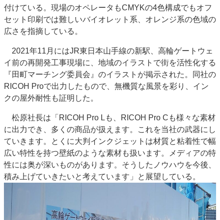
付けている。現場のオペレータもCMYKの4色構成でもオフ
セット印刷では難しいバイオレット系、オレンジ系の色域の
広さを指摘している。
2021年11月にはJR東日本山手線の新駅、高輪ゲートウェ
イ前の再開発工事現場に、地域のイラストで街を活性化する
『田町マーチング委員会』のイラストが掲示された。同社の
RICOH Proで出力したもので、無機質な風景を彩り、イン
クの屋外耐性も証明した。
松原社長は「RICOH Pro Lも、RICOH Pro Cも様々な素材
に出力でき、多くの商品が扱えます。これを当社の武器にし
ていきます。とくに大判インクジェットは材質と粘着性で幅
広い特性を持つ壁紙のような素材も扱います。メディアの特
性には奥が深いものがあります。そうしたノウハウを今後、
積み上げていきたいと考えています」と展望している。