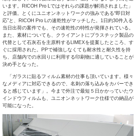
います。RICOH Pro Lではそれらの課題が解消されました」
と評価。とくにユニオンネットワークの強みである“即日対
応”と、RICOH Pro Lの速乾性がマッチした。1日約30件入る
当日出荷の案件でも、その速乾性の特性が発揮されている。
また、素材についても、クライアントにプラスチック製品の
代替として石灰石を主原料するLIMEXを提案したところ、す
ぐに採用された。PPで補強しなくても耐水性と耐久性を持
ち、店舗内での水回りに利用する印刷物に適していることが
決め手となった。
「ガラスに貼るフィルム素材の仕事も頂いています。様々
なメディアに対応できるので、名刺の落ち込みをカバーでき
ると感じています」。今まで外注で最短５日かかっていたウ
インドウフィルムも、ユニオンネットワーク仕様での納品が
可能になった。