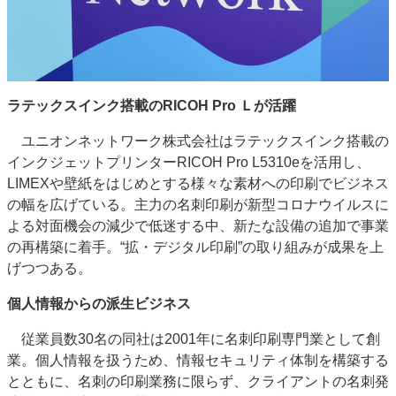
JAPAN PACK 2023 特集
中古印刷機・製本機特集
2022 見える化・MIS特集
2022 検査・校正特集
特集・デジタル印刷 ～ 新成長軌道を描く
案内
ラテックスインク搭載のRICOH Pro Ｌが活躍
発刊案内
JFPI印刷用語集
印刷機材年鑑
ユニオンネットワーク株式会社はラテックスインク搭載の
インクジェットプリンターRICOH Pro L5310eを活用し、
運営
LIMEXや壁紙をはじめとする様々な素材への印刷でビジネス
会社案内
購読・購入申し込み
サイトポリシー
の幅を広げている。主力の名刺印刷が新型コロナウイルスに
お問い合わせ
よる対面機会の減少で低迷する中、新たな設備の追加で事業
の再構築に着手。“拡・デジタル印刷”の取り組みが成果を上
げつつある。
個人情報からの派生ビジネス
従業員数30名の同社は2001年に名刺印刷専門業として創
業。個人情報を扱うため、情報セキュリティ体制を構築する
とともに、名刺の印刷業務に限らず、クライアントの名刺発