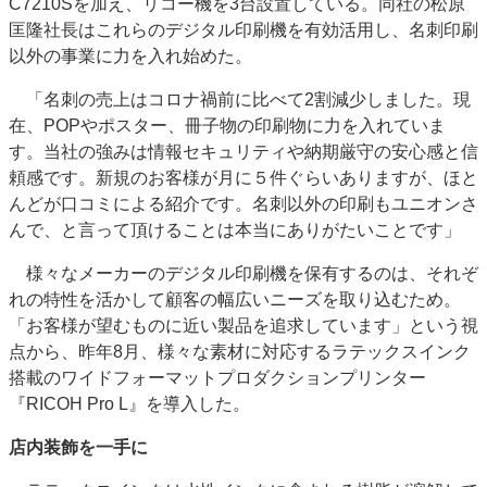
C7210Sを加え、リコー機を3台設置している。同社の松原
匡隆社長はこれらのデジタル印刷機を有効活用し、名刺印刷
以外の事業に力を入れ始めた。
「名刺の売上はコロナ禍前に比べて2割減少しました。現
在、POPやポスター、冊子物の印刷物に力を入れていま
す。当社の強みは情報セキュリティや納期厳守の安心感と信
頼感です。新規のお客様が月に５件ぐらいありますが、ほと
んどが口コミによる紹介です。名刺以外の印刷もユニオンさ
んで、と言って頂けることは本当にありがたいことです」
様々なメーカーのデジタル印刷機を保有するのは、それぞ
れの特性を活かして顧客の幅広いニーズを取り込むため。
「お客様が望むものに近い製品を追求しています」という視
点から、昨年8月、様々な素材に対応するラテックスインク
搭載のワイドフォーマットプロダクションプリンター
『RICOH Pro L』を導入した。
店内装飾を一手に