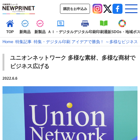
購読をお申込み
TOP
新商品
新製品
ＡＩ・デジタル
デジタル印刷
印刷通販
SDGs・地域
ポ
Home
–
特集記事
–
特集・デジタル印刷 アイデアで勝負！ ～多様なビジネス
ユニオンネットワーク 多様な素材、多様な商材で
インデックス
ビジネス広げる
TOP
新着記事
特集記事
動画コンテンツ
インタビュー
コレクション
2022.6.6
カテゴリー一覧
新商品
新製品
ＡＩ・デジタル
デジタル印刷
印刷通販
SDGs・地域
ポストプレス
ビジネス
イベント
信用情報
業界
市場・統計
人事・移転・異動・訃報
特集記事カテゴリー一覧
特集・デジタル印刷 アイデアで勝負！ ～多様なビジネス・多彩な商材～