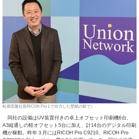
松原匡隆社長RICOH Pro Lで出力した壁紙の前で）
同社の設備はUV装置付きの卓上オフセット印刷機6台、
A3縦通しの軽オフセット5台に加え、計14台のデジタル印刷
機が稼動。昨年３月にはRICOH Pro C9210、RICOH Pro