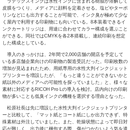
ラテックスインクは水性インクに含まれる樹脂が溶解して
皮膜をつくり、メディアに顔料を定着させる。塩ビやターポ
リンなどにも出力することが可能で、インク臭が極めて少な
く屋内で利用する印刷物にも向いている。8本装着できるイ
ンクカートリッジは、用途に合わせてカラー構成を選ぶこと
ができる。同社ではCMYKを各2本搭載し、連続印刷を想定
した構成としている。
導入のきっかけは、2年間で2,000店舗の開店を予定して
いる多店舗企業向けの印刷物の製造受託だった。印刷枚数の
増加が見込まれたため、用紙専用の水性大判インクジェット
プリンターを増設したが、「もっと違うことができないかと
紙以外のメディアへの可能性を探っていました」と、様々な
素材に対応するRICOH Pro Lの導入を検討。店内向けの印刷
物が多いことも低臭インクの機種を選択する理由となった。
松原社長は先に増設した水性大判インクジェットプリンタ
ーと比較して、「マット紙とコート紙にしか出力できず、特
殊素材は外注していました。また、乾燥状態によって即日対
応が難しく、出力後に梱包する際、傷がつかないよう気を遣