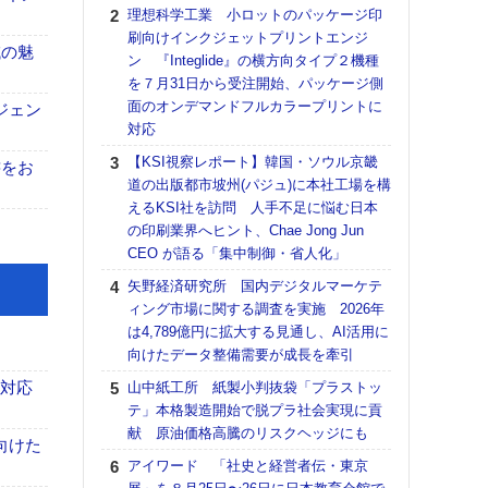
る
理想科学工業 小ロットのパッケージ印
刷向けインクジェットプリントエンジ
DNP
域の魅
ン 『Integlide』の横方向タイプ２機種
上の
を７月31日から受注開始、パッケージ側
意識
面のオンデマンドフルカラープリントに
時代
ジェン
対応
る組
【KSI視察レポート】韓国・ソウル京畿
【パ
書をお
道の出版都市坡州(パジュ)に本社工場を構
量バ
えるKSI社を訪問 人手不足に悩む日本
特殊
の印刷業界へヒント、Chae Jong Jun
ホリゾ
CEO が語る「集中制御・省人化」
で“Hor
矢野経済研究所 国内デジタルマーケテ
催へ～
ィング市場に関する調査を実施 2026年
TO
は4,789億円に拡大する見通し、AI活用に
スマ
向けたデータ整備需要が成長を牽引
【K
も対応
山中紙工所 紙製小判抜袋「プラストッ
道の
テ」本格製造開始で脱プラ社会実現に貢
える
献 原油価格高騰のリスクヘッジにも
の印刷
向けた
CE
アイワード 「社史と経営者伝・東京