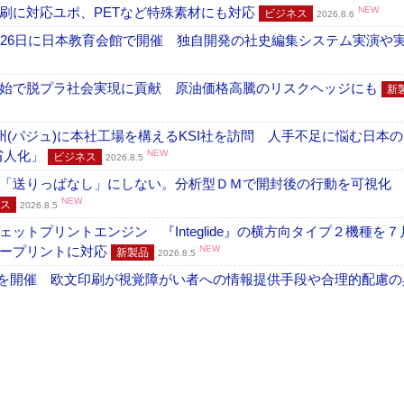
刷に対応ユポ、PETなど特殊素材にも対応
NEW
ビジネス
2026.8.6
26日に日本教育会館で開催 独自開発の社史編集システム実演や実物
開始で脱プラ社会実現に貢献 原油価格高騰のリスクヘッジにも
新
州(パジュ)に本社工場を構えるKSI社を訪問 人手不足に悩む日本
・省人化」
NEW
ビジネス
2026.8.5
「送りっぱなし」にしない。分析型ＤＭで開封後の行動を可視化
NEW
ス
2026.8.5
トプリントエンジン 『Integlide』の横方向タイプ２機種を７
ラープリントに対応
NEW
新製品
2026.8.5
」を開催 欧文印刷が視覚障がい者への情報提供手段や合理的配慮の