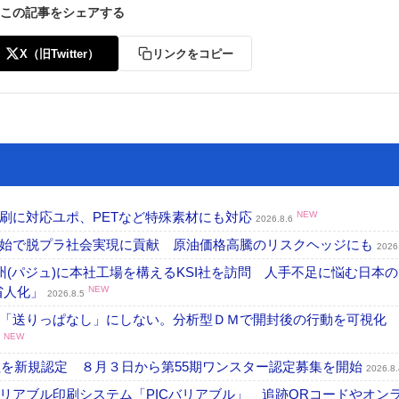
この記事をシェアする
X（旧Twitter）
リンクをコピー
刷に対応ユポ、PETなど特殊素材にも対応
NEW
2026.8.6
開始で脱プラ社会実現に貢献 原油価格高騰のリスクヘッジにも
2026
州(パジュ)に本社工場を構えるKSI社を訪問 人手不足に悩む日本
・省人化」
NEW
2026.8.5
「送りっぱなし」にしない。分析型ＤＭで開封後の行動を可視化
NEW
社を新規認定 ８月３日から第55期ワンスター認定募集を開始
2026.8.
リアブル印刷システム「PICバリアブル」 追跡QRコードやオン