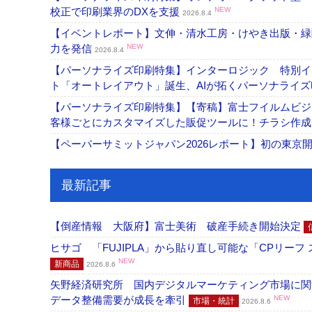
校正で印刷業界のDXを支援
NEW
2026.8.4
【イベントレポート】文伸・清水工房・けやき出版・緑
力を発信
NEW
2026.8.4
【パーソナライズ印刷特集】インターロジック 特別イン
ト「オートレイアウト」誕生、AIが拓くパーソナライ
【パーソナライズ印刷特集】【寄稿】富士フイルムビジ
客様ごとにカスタマイズした販促ツールに！チラシ作
【ペーパーサミットジャパン2026レポート】初の東京
最新記事
【倒産情報 大阪府】富士美術 破産手続き開始決定
ヒサゴ 「FUJIPLA」から貼り直し可能な「CPリー
NEW
新商品
2026.8.6
矢野経済研究所 国内デジタルマーケティング市場に関する
データ整備需要が成長を牽引
NEW
市場・統計
2026.8.6