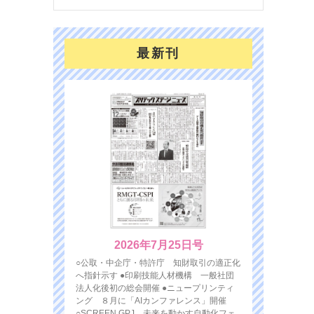
最新刊
2026年7月25日号
○公取・中企庁・特許庁 知財取引の適正化
へ指針示す ●印刷技能人材機構 一般社団
法人化後初の総会開催 ●ニュープリンティ
ング ８月に「AIカンファレンス」開催
○SCREEN GPJ 未来を動かす自動化フェ