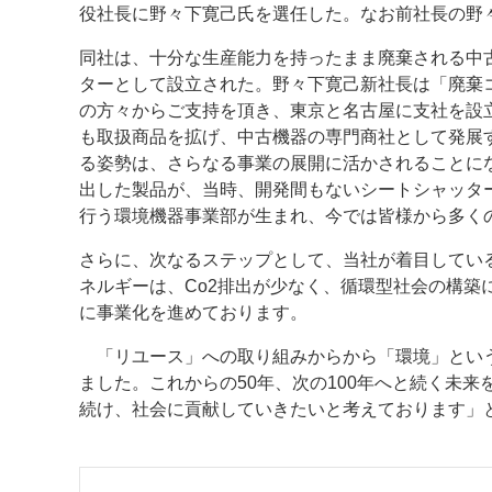
役社長に野々下寛己氏を選任した。なお前社長の野
案内
同社は、十分な生産能力を持ったまま廃棄される中古
ターとして設立された。野々下寛己新社長は「廃棄
発刊案内
JFPI印刷用語集
印刷機材年鑑
の方々からご支持を頂き、東京と名古屋に支社を設
も取扱商品を拡げ、中古機器の専門商社として発展
運営
る姿勢は、さらなる事業の展開に活かされることに
会社案内
購読・購入申し込み
サイトポリシ
出した製品が、当時、開発間もないシートシャッタ
行う環境機器事業部が生まれ、今では皆様から多く
さらに、次なるステップとして、当社が着目してい
ネルギーは、Co2排出が少なく、循環型社会の構
に事業化を進めております。
「リユース」への取り組みからから「環境」という
ました。これからの50年、次の100年へと続く未
続け、社会に貢献していきたいと考えております」