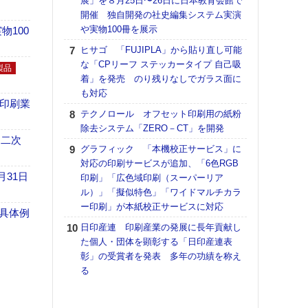
展」を８月25日〜26日に日本教育会館で
理想
開催 独自開発の社史編集システム実演
刷向
や実物100冊を展示
ン 『
100
を７
ヒサゴ 「FUJIPLA」から貼り直し可能
面の
な「CPリーフ ステッカータイプ 自己吸
製品
対応
着」を発売 のり残りなしでガラス面に
も対応
【ペ
の印刷業
ト】
テクノロール オフセット印刷用の紙粉
アで
除去システム「ZERO－CT」を開発
 二次
KO
グラフィック 「本機校正サービス」に
体製
対応の印刷サービスが追加、「6色RGB
月31日
印刷」「広色域印刷（スーパーリア
【パ
ル）」「擬似特色」「ワイドマルチカラ
士フ
ー印刷」が本紙校正サービスに対応
パン
具体例
書を
日印産連 印刷産業の発展に長年貢献し
ツー
た個人・団体を顕彰する「日印産連表
トも
彰」の受賞者を発表 多年の功績を称え
る
富士
地・
付表