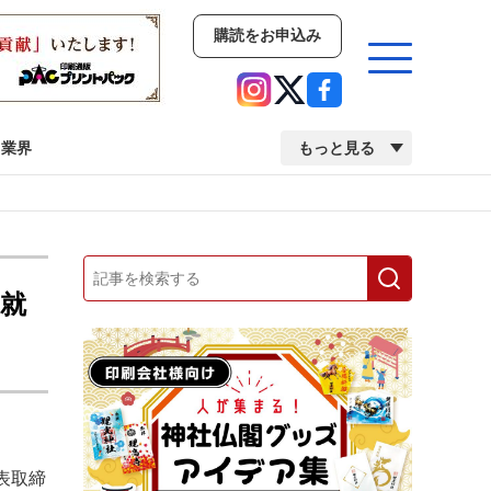
購読をお申込み
業界
もっと見る
新商品
イベント
市場・統計
人事・移転・異動・訃報
就
業界
市場・統計
人事・移転・異動・訃報
中古印刷機・製本機特集
2022 検査・校正特集
表取締