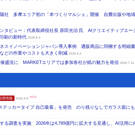
陽社 多摩エリア初の「本づくりマルシェ」開催 自費出版や地
タビュー：代表取締役社長 原田光治 氏 AIクリエイティブエー
ズ印刷の新時代
2026.8.3
ネスイノベーションジャパン導入事例 通販商品に同梱する明細
成などの作業やコストも大きく削減
2026.8.2
開催盛況に MARKETエリアでは参加各社が紙の魅力を発信
2026.7.31
NEW
信用情報
2026.8.6
フ ステッカータイプ 自己吸着」を発売 のり残りなしでガラス面に
調査を実施 2026年は4,789億円に拡大する見通し、AI活用に