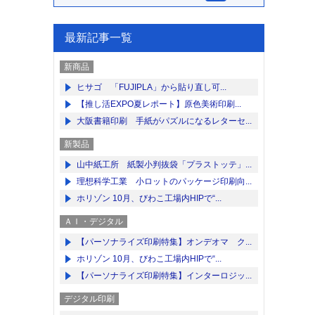
最新記事一覧
新商品
ヒサゴ 「FUJIPLA」から貼り直し可...
【推し活EXPO夏レポート】原色美術印刷...
大阪書籍印刷 手紙がパズルになるレターセ...
新製品
山中紙工所 紙製小判抜袋「プラストッテ」...
理想科学工業 小ロットのパッケージ印刷向...
ホリゾン 10月、びわこ工場内HIPで“...
ＡＩ・デジタル
【パーソナライズ印刷特集】オンデオマ ク...
ホリゾン 10月、びわこ工場内HIPで“...
【パーソナライズ印刷特集】インターロジッ...
デジタル印刷