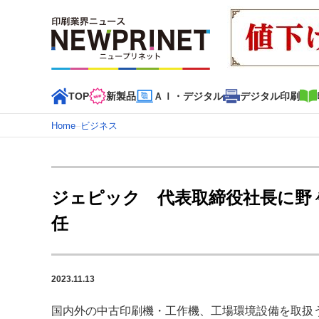
TOP
新製品
ＡＩ・デジタル
デジタル印刷
Home
–
ビジネス
インデックス
TOP
新着記事
特集記事
動画コンテンツ
ジェピック 代表取締役社長に野
カテゴリー一覧
任
新商品
新製品
ＡＩ・デジタル
デジタル印刷
印刷
特集記事カテゴリー一覧
2023.11.13
2022 見える化・MIS特集
特集・デジタル印刷 アイデア
特集・デジタル印刷 ～ 新成長軌道を描く
国内外の中古印刷機・工作機、工場環境設備を取扱