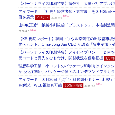
【パーソナライズ印刷特集】博伸社 大量バリアブル印
アイワード 「社史と経営者伝・東京展」を８月25日〜
冊を展示
NEW
イベント
2026.8.6
山中紙工所 紙製小判抜袋「プラストッテ」本格製造
NEW
2026.8.5
【KSI視察レポート】韓国・ソウル京畿道の出版都市坡
界へヒント、Chae Jong Jun CEO が語る「集中制御
【パーソナライズ印刷特集】メイセイプリント ＤＭを
元コードと宛先をひも付け、閲覧状況を個別把握
ビジネ
理想科学工業 小ロットのパッケージ印刷向けインクジェッ
から受注開始、パッケージ側面のオンデマンドフルカ
アイワード ８月20日「点字・触知図セミナーin札幌
を解説、WEB視聴も可能
NEW
SDGs・地域
2026.8.4