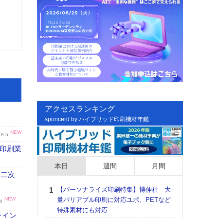
アクセスランキング
sponcerd by ハイブリッド印刷機材年鑑
NEW
.8.5
の印刷業
本日
週間
月間
 二次
【パーソナライズ印刷特集】博伸社 大
日印
NEW
量バリアブル印刷に対応ユポ、PETなど
た個
4
特殊素材にも対応
彰」
ライン