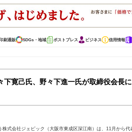
印刷通販
SDGs・地域
ポストプレス
ビジネス
信用情報
インタビュー
コレクション
々下寛己氏、野々下進一氏が取締役会長に
通販
SDGs・地域
ポストプレス
ビジネス
イベント
信用情報
で勝負！ ～多様なビジネス・多彩な商材～
JAPAN PACK 2023 特集
う株式会社ジェピック（大阪市東成区深江南）は、11月から代