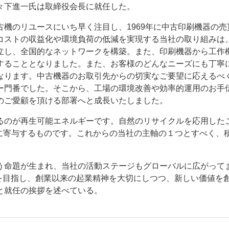
々下進一氏は取締役会長に就任した。
機のリユースにいち早く注目し、1969年に中古印刷機器の売
コストの収益化や環境負荷の低減を実現する当社の取り組みは
立し、全国的なネットワークを構築。また、印刷機器から工作
することとなりました。また、お客様のどんなニーズにも丁寧
なります。中古機器のお取引先からの切実なご要望に応えるべ
ー
お問い合わせ
ー門番でした。そこから、工場の環境改善や効率的運用のお手
のご愛顧を頂ける部署へと成長いたしました。
るのが再生可能エネルギーです。自然のリサイクルを応用した
築に寄与するものです。これからの当社の主軸の１つとすべく、
命題が生まれ、当社の活動ステージもグローバルに広がって
来を目指し、創業以来の起業精神を大切にしつつ、新しい価値を
と就任の挨拶を述べている。