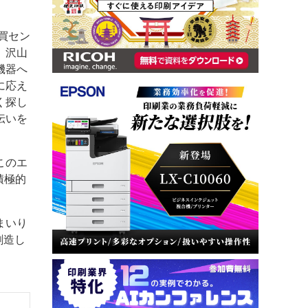
買セン
、沢山
機器へ
に応え
く探し
伝いを
このエ
積極的
まいり
創造し