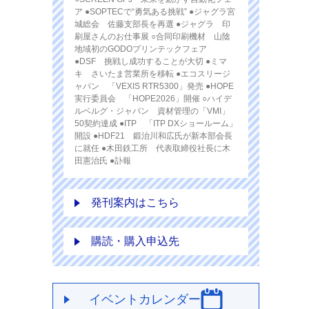
ア ●SOPTECで“勇気ある挑戦” ●ジャグラ宮
城総会 佐藤支部長を再選 ●ジャグラ 印
刷屋さんのお仕事展 ○合同印刷機材 山陰
地域初のGODOプリンテックフェア
●DSF 挑戦し成功することが大切 ●ミマ
キ さいたま営業所を移転 ●エコスリージ
ャパン 「VEXIS RTR5300」発売 ●HOPE
実行委員会 「HOPE2026」開催 ○ハイデ
ルベルグ・ジャパン 資材管理の「VMI」
50契約達成 ●ITP 「ITP DXショールーム」
開設 ●HDF21 鍛治川和広氏が新本部会長
に就任 ●木田鉄工所 代表取締役社長に木
田憲治氏 ●訃報
発刊案内はこちら
購読・購入申込先
イベントカレンダー