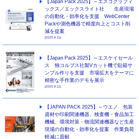
【Japan Pack 2025】～エスコグラフィ
ックス／エックスライト社 生産現場
の自動化・効率化を支援 WebCenter
Packや測色機器で精度向上とコスト削
減を提案
[2025.9.11]
【Japan Pack 2025】～エスケイセール
ス 独コルブス社製Vカット機で貼箱サ
ンプル作りを支援 市場拡大をテーマに
精密な手作業のデモを展示
[2025.9.11]
【JAPAN PACK 2025】～ウエノ 包装
資材や印刷関連機器、検査機・食品加工
機械、環境対策・物流関連機器など生産
現場の自動化・効率化を提案 作業負荷
軽減に貢献