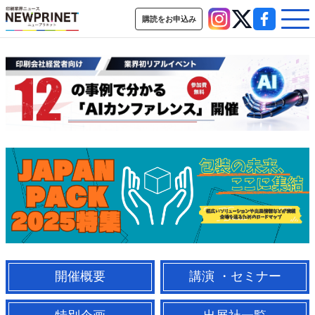
購読をお申込み
インデックス
TOP
新着記事
特集記事
動画コンテンツ
インタビュー
コレクション
カテゴリー一覧
新商品
新製品
ＡＩ・デジタル
デジタル印刷
印刷通販
SDGs・地域
ポストプレス
ビジネス
イベント
信用情報
業界
市場・統計
人事・移転・異動・訃報
特集記事カテゴリー一覧
2022 見える化・MIS特集
開催概要
講演 ・セミナー
特集・デジタル印刷 アイデアで勝負！ ～多様なビジネス・多彩な商材～
JAPAN PACK 2023 特集
中古印刷機・製本機特集
2022 検査・校正特集