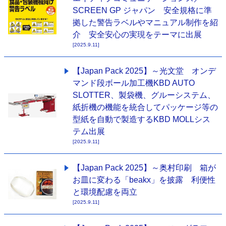
SCREEN GP ジャパン 安全規格に準
拠した警告ラベルやマニュアル制作を紹
介 安全安心の実現をテーマに出展
[2025.9.11]
【Japan Pack 2025】～光文堂 オンデ
マンド段ボール加工機KBD AUTO
SLOTTER、製袋機、グルーシステム、
紙折機の機能を統合してパッケージ等の
型紙を自動で製造するKBD MOLLシス
テム出展
[2025.9.11]
【Japan Pack 2025】～奥村印刷 箱が
お皿に変わる「beakx」を披露 利便性
と環境配慮を両立
[2025.9.11]