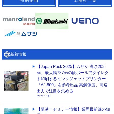
特別企画
出展社一覧
特集・デジタル印刷 ～ 新成長軌道を描く
案内
発刊案内
JFPI印刷用語集
印刷機材年鑑
運営
会社案内
購読・購入申し込み
サイトポリシー
お問い合わせ
新着情報
【Japan Pack 2025】ムサシ 高さ203
㎜、最大幅787㎜の段ボールでダイレク
ト印刷するインクジェットプリンター
『AJ-800』を参考出品 高解像度、高速
出力で注目を集める
[2025.10.8]
【講演・セミナー情報】業界最前線の知