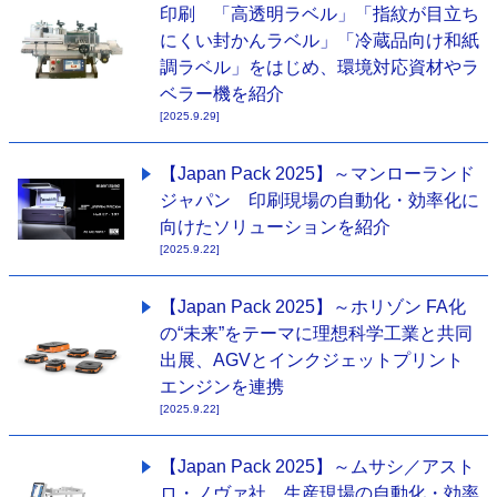
印刷 「高透明ラベル」「指紋が目立ち
にくい封かんラベル」「冷蔵品向け和紙
調ラベル」をはじめ、環境対応資材やラ
ベラー機を紹介
[2025.9.29]
【Japan Pack 2025】～マンローランド
ジャパン 印刷現場の自動化・効率化に
向けたソリューションを紹介
[2025.9.22]
【Japan Pack 2025】～ホリゾン FA化
の“未来”をテーマに理想科学工業と共同
出展、AGVとインクジェットプリント
エンジンを連携
[2025.9.22]
【Japan Pack 2025】～ムサシ／アスト
ロ・ノヴァ社 生産現場の自動化・効率