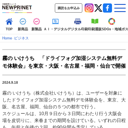
購読をお申込み
TOP
新商品
新製品
ＡＩ・デジタル
デジタル印刷
印刷通販
SDGs・地域
ポ
Home
–
ビジネス
インデックス
霧の いけうち 「ドライフォグ加湿システム無料デ
TOP
新着記事
特集記事
動画コンテンツ
モ体験会」を東京・大阪・名古屋・福岡・仙台で開催
インタビュー
コレクション
カテゴリー一覧
2024.9.18
新商品
新製品
ＡＩ・デジタル
デジタル印刷
印刷通販
霧の いけうち（株式会社いけうち）は、ユーザーを対象に
SDGs・地域
ポストプレス
ビジネス
イベント
信用情報
業界
したドライフォグ加湿システム無料デモ体験会を、東京、大
市場・統計
人事・移転・異動・訃報
阪、名古屋、福岡、仙台の５つの都市で行う。
スケジュールは、10月９日から３日間にわたり行う大阪会
特集記事カテゴリー一覧
場を皮切りに、来春までの期間を設けている。いずれの日程
特集・デジタル印刷 アイデアで勝負！ ～多様なビジネス・多彩な商材～
も、午前と午後の２回、約90分間を予定している。