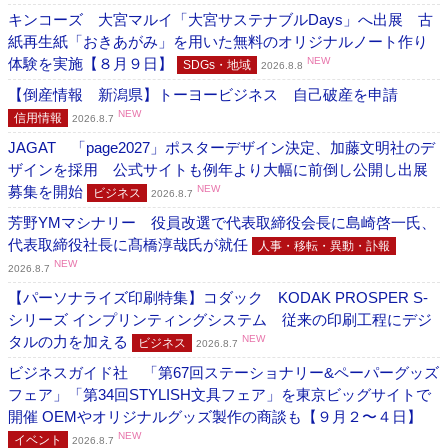
キンコーズ 大宮マルイ「大宮サステナブルDays」へ出展 古
紙再生紙「おきあがみ」を用いた無料のオリジナルノート作り
体験を実施【８月９日】
NEW
SDGs・地域
2026.8.8
【倒産情報 新潟県】トーヨービジネス 自己破産を申請
NEW
信用情報
2026.8.7
JAGAT 「page2027」ポスターデザイン決定、加藤文明社のデ
ザインを採用 公式サイトも例年より大幅に前倒し公開し出展
募集を開始
NEW
ビジネス
2026.8.7
芳野YMマシナリー 役員改選で代表取締役会長に島崎啓一氏、
代表取締役社長に髙橋淳哉氏が就任
人事・移転・異動・訃報
NEW
2026.8.7
【パーソナライズ印刷特集】コダック KODAK PROSPER S-
シリーズ インプリンティングシステム 従来の印刷工程にデジ
タルの力を加える
NEW
ビジネス
2026.8.7
ビジネスガイド社 「第67回ステーショナリー&ペーパーグッズ
フェア」「第34回STYLISH文具フェア」を東京ビッグサイトで
開催 OEMやオリジナルグッズ製作の商談も【９月２〜４日】
NEW
イベント
2026.8.7