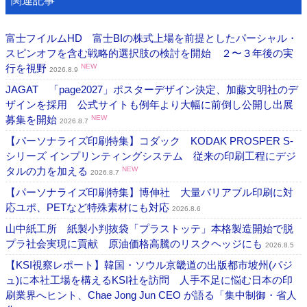
関連記事
富士フイルムHD 富士BIの株式上場を前提としたパーシャル・
スピンオフを含む戦略的選択肢の検討を開始 ２〜３年後の実
行を視野
NEW
2026.8.9
JAGAT 「page2027」ポスターデザイン決定、加藤文明社のデ
ザインを採用 公式サイトも例年より大幅に前倒し公開し出展
募集を開始
NEW
2026.8.7
【パーソナライズ印刷特集】コダック KODAK PROSPER S-
シリーズ インプリンティングシステム 従来の印刷工程にデジ
タルの力を加える
NEW
2026.8.7
【パーソナライズ印刷特集】博伸社 大量バリアブル印刷に対
応ユポ、PETなど特殊素材にも対応
2026.8.6
山中紙工所 紙製小判抜袋「プラストッテ」本格製造開始で脱
プラ社会実現に貢献 原油価格高騰のリスクヘッジにも
2026.8.5
【KSI視察レポート】韓国・ソウル京畿道の出版都市坡州(パジ
ュ)に本社工場を構えるKSI社を訪問 人手不足に悩む日本の印
刷業界へヒント、Chae Jong Jun CEO が語る「集中制御・省人