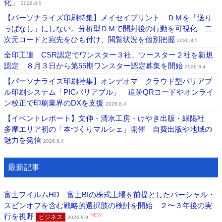
化」
2026.8.5
【パーソナライズ印刷特集】メイセイプリント ＤＭを「送り
っぱなし」にしない。分析型ＤＭで開封後の行動を可視化 二
次元コードと宛先をひも付け、閲覧状況を個別把握
2026.8.5
全印工連 CSR認定でワンスター３社、ツースター２社を新規
認定 ８月３日から第55期ワンスター認定募集を開始
2026.8.4
【パーソナライズ印刷特集】オンデオマ クラウド型バリアブ
ル印刷システム「PICバリアブル」 追跡QRコードやオンライ
ン校正で印刷業界のDXを支援
2026.8.4
【イベントレポート】文伸・清水工房・けやき出版・緑陽社
多摩エリア初の「本づくりマルシェ」開催 自費出版や地域の
魅力を発信
2026.8.4
最新記事
富士フイルムHD 富士BIの株式上場を前提としたパーシャル・
スピンオフを含む戦略的選択肢の検討を開始 ２〜３年後の実
行を視野
NEW
ビジネス
2026.8.9