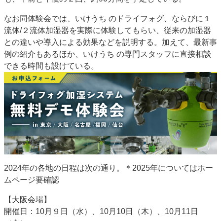
JAPAN PACK 2023 特集
中古印刷機・製本機特集
なお同体験会では、いけうち のドライフォグ、ならびに１
2022 見える化・MIS特集
2022 検査・校正特集
流体/２流体加湿器を実際に体験してもらい、従来の加湿器
特集・デジタル印刷 ～ 新成長軌道を描く
との違いや導入による効果などを説明する。加えて、最新事
例の紹介もあるほか、いけうち の専門スタッフに直接相談
案内
できる時間も設けている。
発刊案内
JFPI印刷用語集
印刷機材年鑑
運営
会社案内
購読・購入申し込み
サイトポリシー
お問い合わせ
2024年の各地の日程は次の通り。＊2025年についてはホー
ムページ要確認
【大阪会場】
開催日：10月９日（水）、10月10日（木）、10月11日