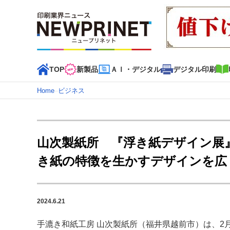
TOP
新製品
ＡＩ・デジタル
デジタル印刷
Home
–
ビジネス
インデックス
TOP
新着記事
特集記事
動画コンテンツ
山次製紙所 『浮き紙デザイン展』
カテゴリー一覧
き紙の特徴を生かすデザインを広
新商品
新製品
ＡＩ・デジタル
デジタル印刷
印刷
特集記事カテゴリー一覧
2024.6.21
2022 見える化・MIS特集
特集・デジタル印刷 アイデア
特集・デジタル印刷 ～ 新成長軌道を描く
手漉き和紙工房 山次製紙所（福井県越前市）は、2月