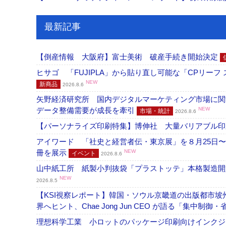
最新記事
【倒産情報 大阪府】富士美術 破産手続き開始決定
ヒサゴ 「FUJIPLA」から貼り直し可能な「CPリー
NEW
新商品
2026.8.6
矢野経済研究所 国内デジタルマーケティング市場に関する
データ整備需要が成長を牽引
NEW
市場・統計
2026.8.6
【パーソナライズ印刷特集】博伸社 大量バリアブル印
アイワード 「社史と経営者伝・東京展」を８月25日〜
冊を展示
NEW
イベント
2026.8.6
山中紙工所 紙製小判抜袋「プラストッテ」本格製造
NEW
2026.8.5
【KSI視察レポート】韓国・ソウル京畿道の出版都市坡
界へヒント、Chae Jong Jun CEO が語る「集中制御
理想科学工業 小ロットのパッケージ印刷向けインクジェッ