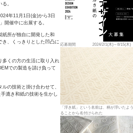
いる。
4年11月1日(金)から3日
W」開催中に出展する。
製紙所が独自に開発した和
でき、くっきりとした凹凸に
応募期間 2024/2/1(木)～8/15(木)
ー
お問い合わせ
り多くの方の生活に取り入れ
EMでの製造を請け負って
タルの技術と掛け合わせて、
た手漉き和紙の技術を生かし
「浮き紙」という名前は、柄が浮いたよ
ることから名付けられた