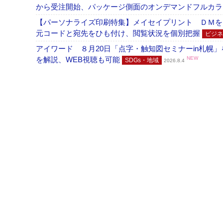
から受注開始、パッケージ側面のオンデマンドフルカ
【パーソナライズ印刷特集】メイセイプリント ＤＭを
元コードと宛先をひも付け、閲覧状況を個別把握
ビジネ
アイワード ８月20日「点字・触知図セミナーin札幌
を解説、WEB視聴も可能
NEW
SDGs・地域
2026.8.4