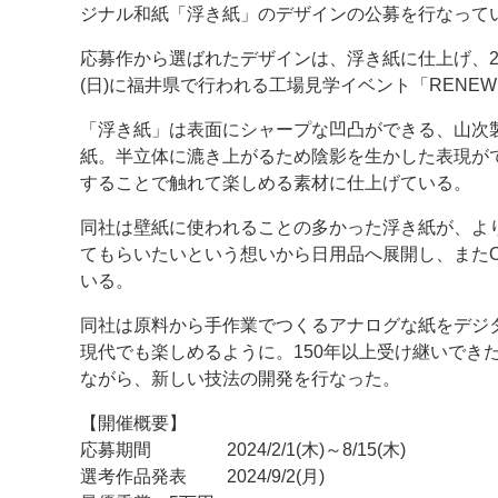
ジナル和紙「浮き紙」のデザインの公募を行なって
案内
応募作から選ばれたデザインは、浮き紙に仕上げ、202
(日)に福井県で行われる工場見学イベント「RENE
発刊案内
JFPI印刷用語集
印刷機材年鑑
「浮き紙」は表面にシャープな凹凸ができる、山次
運営
紙。半立体に漉き上がるため陰影を生かした表現が
会社案内
購読・購入申し込み
サイトポリシ
することで触れて楽しめる素材に仕上げている。
同社は壁紙に使われることの多かった浮き紙が、よ
てもらいたいという想いから日用品へ展開し、またO
いる。
同社は原料から手作業でつくるアナログな紙をデジ
現代でも楽しめるように。150年以上受け継いでき
ながら、新しい技法の開発を行なった。
【開催概要】
応募期間 2024/2/1(木)～8/15(木)
選考作品発表 2024/9/2(月)