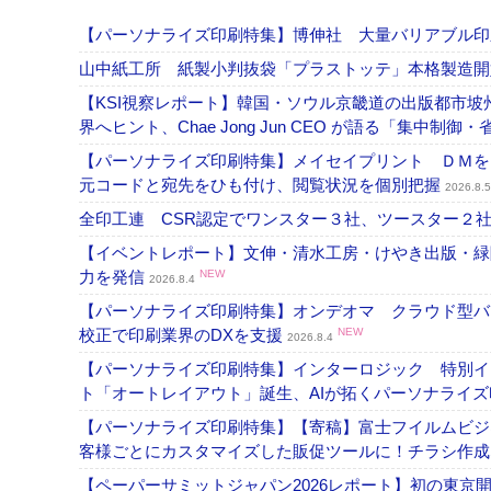
【パーソナライズ印刷特集】博伸社 大量バリアブル印
山中紙工所 紙製小判抜袋「プラストッテ」本格製造
【KSI視察レポート】韓国・ソウル京畿道の出版都市坡
界へヒント、Chae Jong Jun CEO が語る「集中制御
【パーソナライズ印刷特集】メイセイプリント ＤＭを
元コードと宛先をひも付け、閲覧状況を個別把握
2026.8.5
全印工連 CSR認定でワンスター３社、ツースター２
【イベントレポート】文伸・清水工房・けやき出版・緑
力を発信
NEW
2026.8.4
【パーソナライズ印刷特集】オンデオマ クラウド型バ
校正で印刷業界のDXを支援
NEW
2026.8.4
【パーソナライズ印刷特集】インターロジック 特別イン
ト「オートレイアウト」誕生、AIが拓くパーソナライ
【パーソナライズ印刷特集】【寄稿】富士フイルムビジ
客様ごとにカスタマイズした販促ツールに！チラシ作
【ペーパーサミットジャパン2026レポート】初の東京