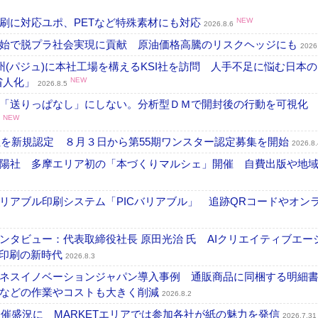
刷に対応ユポ、PETなど特殊素材にも対応
NEW
2026.8.6
開始で脱プラ社会実現に貢献 原油価格高騰のリスクヘッジにも
2026
州(パジュ)に本社工場を構えるKSI社を訪問 人手不足に悩む日本
・省人化」
NEW
2026.8.5
「送りっぱなし」にしない。分析型ＤＭで開封後の行動を可視化
NEW
社を新規認定 ８月３日から第55期ワンスター認定募集を開始
2026.8.
陽社 多摩エリア初の「本づくりマルシェ」開催 自費出版や地
リアブル印刷システム「PICバリアブル」 追跡QRコードやオン
タビュー：代表取締役社長 原田光治 氏 AIクリエイティブエー
ズ印刷の新時代
2026.8.3
ネスイノベーションジャパン導入事例 通販商品に同梱する明細
成などの作業やコストも大きく削減
2026.8.2
開催盛況に MARKETエリアでは参加各社が紙の魅力を発信
2026.7.31