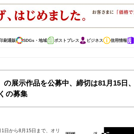
印刷通販
SDGs・地域
ポストプレス
ビジネス
信用情報
インタビュー
コレクション
の展示作品を公募中、締切は81月15日
くの募集
通販
SDGs・地域
ポストプレス
ビジネス
イベント
信用情報
で勝負！ ～多様なビジネス・多彩な商材～
JAPAN PACK 2023 特集
1日から8月15日まで、オリ