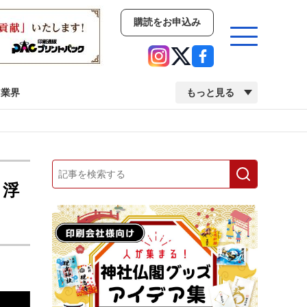
購読をお申込み
業界
もっと見る
新商品
イベント
市場・統計
人事・移転・異動・訃報
、浮
業界
市場・統計
人事・移転・異動・訃報
中古印刷機・製本機特集
2022 検査・校正特集