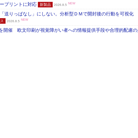
ラープリントに対応
NEW
新製品
2026.8.5
「送りっぱなし」にしない。分析型ＤＭで開封後の行動を可視化
NEW
ス
2026.8.5
」を開催 欧文印刷が視覚障がい者への情報提供手段や合理的配慮の