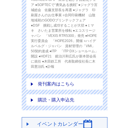
ア ●SOPTECで“勇気ある挑戦” ●ジャグラ宮
城総会 佐藤支部長を再選 ●ジャグラ 印
刷屋さんのお仕事展 ○合同印刷機材 山陰
地域初のGODOプリンテックフェア
●DSF 挑戦し成功することが大切 ●ミマ
キ さいたま営業所を移転 ●エコスリージ
ャパン 「VEXIS RTR5300」発売 ●HOPE
実行委員会 「HOPE2026」開催 ○ハイデ
ルベルグ・ジャパン 資材管理の「VMI」
50契約達成 ●ITP 「ITP DXショールーム」
開設 ●HDF21 鍛治川和広氏が新本部会長
に就任 ●木田鉄工所 代表取締役社長に木
田憲治氏 ●訃報
発刊案内はこちら
購読・購入申込先
イベントカレンダー