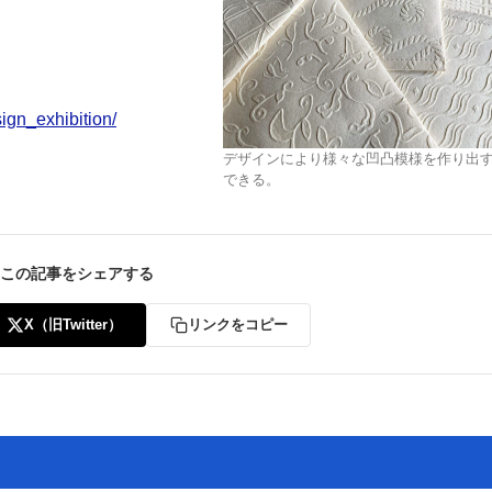
ign_exhibition/
デザインにより様々な凹凸模様を作り出
できる。
この記事をシェアする
X（旧Twitter）
リンクをコピー