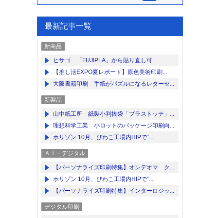
最新記事一覧
新商品
ヒサゴ 「FUJIPLA」から貼り直し可...
【推し活EXPO夏レポート】原色美術印刷...
大阪書籍印刷 手紙がパズルになるレターセ...
新製品
山中紙工所 紙製小判抜袋「プラストッテ」...
理想科学工業 小ロットのパッケージ印刷向...
ホリゾン 10月、びわこ工場内HIPで“...
ＡＩ・デジタル
【パーソナライズ印刷特集】オンデオマ ク...
ホリゾン 10月、びわこ工場内HIPで“...
【パーソナライズ印刷特集】インターロジッ...
デジタル印刷