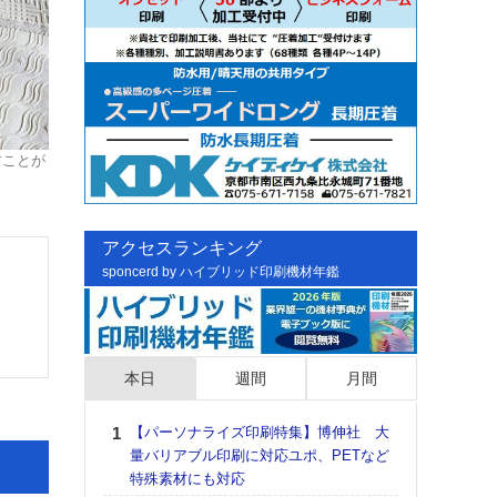
すことが
アクセスランキング
sponcerd by ハイブリッド印刷機材年鑑
本日
週間
月間
【パーソナライズ印刷特集】博伸社 大
日印
量バリアブル印刷に対応ユポ、PETなど
た個
特殊素材にも対応
彰」