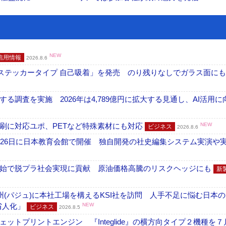
NEW
信用情報
2026.8.6
フ ステッカータイプ 自己吸着」を発売 のり残りなしでガラス面に
調査を実施 2026年は4,789億円に拡大する見通し、AI活用に
刷に対応ユポ、PETなど特殊素材にも対応
NEW
ビジネス
2026.8.6
26日に日本教育会館で開催 独自開発の社史編集システム実演や実物
開始で脱プラ社会実現に貢献 原油価格高騰のリスクヘッジにも
新
州(パジュ)に本社工場を構えるKSI社を訪問 人手不足に悩む日本
・省人化」
NEW
ビジネス
2026.8.5
トプリントエンジン 『Integlide』の横方向タイプ２機種を７