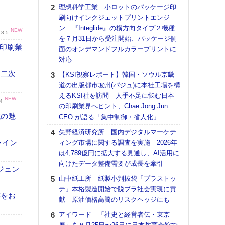
る
理想科学工業 小ロットのパッケージ印
刷向けインクジェットプリントエンジ
DNP
ン 『Integlide』の横方向タイプ２機種
上の
NEW
.8.5
を７月31日から受注開始、パッケージ側
意識
の印刷業
面のオンデマンドフルカラープリントに
時代
対応
る組
 二次
【KSI視察レポート】韓国・ソウル京畿
【パ
道の出版都市坡州(パジュ)に本社工場を構
量バ
えるKSI社を訪問 人手不足に悩む日本
特殊
NEW
4
の印刷業界へヒント、Chae Jong Jun
ホリゾ
域の魅
CEO が語る「集中制御・省人化」
で“Hor
矢野経済研究所 国内デジタルマーケテ
催へ～
ライン
ィング市場に関する調査を実施 2026年
TO
は4,789億円に拡大する見通し、AI活用に
スマ
向けたデータ整備需要が成長を牽引
【K
ジェン
山中紙工所 紙製小判抜袋「プラストッ
道の
テ」本格製造開始で脱プラ社会実現に貢
える
書をお
献 原油価格高騰のリスクヘッジにも
の印刷
CE
アイワード 「社史と経営者伝・東京