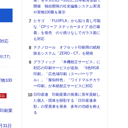
展」を８月25日〜26日に日本教育会館で
理想
開催 独自開発の社史編集システム実演
刷向
や実物100冊を展示
ン 『
を７
ヒサゴ 「FUJIPLA」から貼り直し可能
面の
な「CPリーフ ステッカータイプ 自己吸
対応
着」を発売 のり残りなしでガラス面に
も対応
【ペ
も対応
ト】
テクノロール オフセット印刷用の紙粉
アで
除去システム「ZERO－CT」を開発
向けた
KO
グラフィック 「本機校正サービス」に
体製
対応の印刷サービスが追加、「6色RGB
印刷」「広色域印刷（スーパーリア
【パ
100
ル）」「擬似特色」「ワイドマルチカラ
士フ
ー印刷」が本紙校正サービスに対応
パン
書を
日印産連 印刷産業の発展に長年貢献し
製品
ツー
た個人・団体を顕彰する「日印産連表
トも
彰」の受賞者を発表 多年の功績を称え
の印刷業
る
富士
地・
付表
月31日