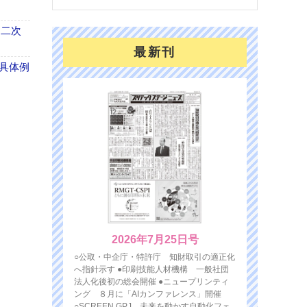
 二次
最新刊
具体例
2026年7月25日号
○公取・中企庁・特許庁 知財取引の適正化
へ指針示す ●印刷技能人材機構 一般社団
法人化後初の総会開催 ●ニュープリンティ
ング ８月に「AIカンファレンス」開催
○SCREEN GPJ 未来を動かす自動化フェ