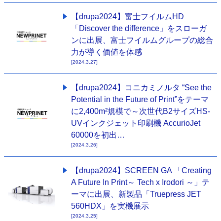
【drupa2024】富士フイルムHD
「Discover the difference」をスローガ
ンに出展、富士フイルムグループの総合
力が導く価値を体感
[2024.3.27]
【drupa2024】コニカミノルタ “See the
Potential in the Future of Print”をテーマ
に2,400m²規模で～次世代B2サイズHS-
UVインクジェット印刷機 AccurioJet
60000を初出…
[2024.3.26]
【drupa2024】SCREEN GA 「Creating
A Future In Print～ Tech x Irodori ～」テ
ーマに出展、新製品「Truepress JET
560HDX」を実機展示
[2024.3.25]