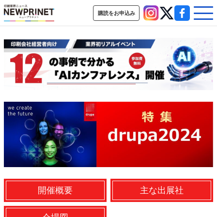
購読をお申込み
インデックス
TOP
新着記事
特集記事
動画コンテンツ
インタビュー
コレクション
カテゴリー一覧
新商品
新製品
ＡＩ・デジタル
デジタル印刷
印刷通販
SDGs・地域
ポストプレス
ビジネス
イベント
信用情報
業界
市場・統計
人事・移転・異動・訃報
特集記事カテゴリー一覧
2022 見える化・MIS特集
開催概要
主な出展社
特集・デジタル印刷 アイデアで勝負！ ～多様なビジネス・多彩な商材～
JAPAN PACK 2023 特集
中古印刷機・製本機特集
2022 検査・校正特集