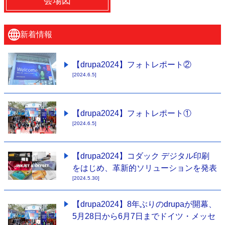
会場図
特集・デジタル印刷 ～ 新成長軌道を描く
案内
新着情報
発刊案内
JFPI印刷用語集
印刷機材年鑑
運営
【drupa2024】フォトレポート②
[2024.6.5]
会社案内
購読・購入申し込み
サイトポリシー
お問い合わせ
【drupa2024】フォトレポート①
[2024.6.5]
【drupa2024】コダック デジタル印刷
をはじめ、革新的ソリューションを発表
[2024.5.30]
【drupa2024】8年ぶりのdrupaが開幕、
5月28日から6月7日までドイツ・メッセ